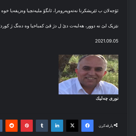
ئۆجەلان ب ئێریشکرنا نه‌ته‌وپه‌روه‌را، ئانگۆ ملیه‌تچیا وه‌زیفەیا خوه
نێزیک لێ نه‌ دوور، هه‌لبه‌ت دێ ل دژ ڤێ کمباخیا وه‌ ده‌نگ ژ کوردێن
2021.09.05
نوری چەلیك
it
nterest
Tumblr
LinkedIn
Facebook
X
پارڤەکرن