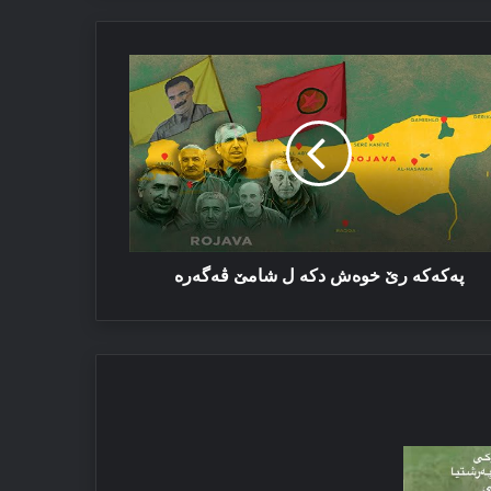
كەكە
وەش
ە
مێ
گەرە
پەكەكە رێ خوەش دكە ل شامێ ڤەگەرە