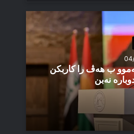
04
ەموو ب هەڤ را کاربکن
وبارە نەبن
 ئەڤ تاوان دوبارە نەبن