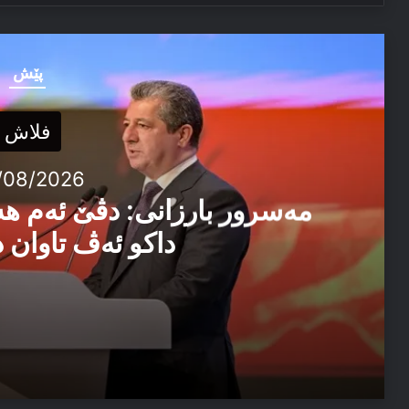
پێش
فلاش
/08/2026
مەسرور بارزانی: دڤێ ئەم ه
داکو ئەڤ تاوان د
04/08/2026
مەسرور بارزانی: دڤێ ئەم هەموو ب هەڤ را کاربکن داکو