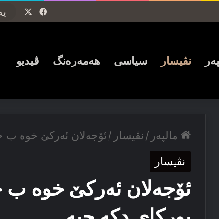
Facebook
X
پەر
نڤیسار
سیاسی
ھەمەرەنگ
ڤیدیو
مالپەر
/
نڤیسار
/
ئۆجەلان ئەركێ خوه‌ ب جھ 
نڤیسار
ئۆجەلان ئەركێ خوه‌ ب جھ
بورکای دکه‌ چیه‌