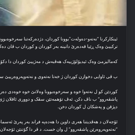
ئینکارکرنا “نه‌ته‌و-ده‌وله‌ت”بوونا کوردان، دژده‌رکه‌تنا سه‌رخوه‌بوون
ترکییێ وه‌ک ڕێیا قه‌ده‌رێ دانینه‌ به‌ر کوردان و کوردان ب ڤان ده‌ک
که‌مالیزمێ وه‌ک ئیدیۆلۆژییه‌ک هه‌ڤبه‌ش د مه‌ژییێ کوردان دا‌ دکۆ
ب ڤی ئاوایی دخوازن کوردان ژ خه‌تا نه‌ته‌وی و نه‌ته‌وپه‌روه‌رییێ
کوردێن کو ل نه‌ته‌وا خوه‌ و سه‌رخوه‌بوونا وه‌لاتێ خوه‌ خوه‌دی ده‌ر
پاشڤه‌روو” ب ناڤ دکن. ئه‌ڤ تۆهمه‌تێن سڤک و دووری ئاقلان ژی هه‌
دپژقن و په‌شکان ل کوردان دخن.
ئۆجەلان د هه‌ڤدیتنا هه‌ری داوین دا هەدەپە فراند به‌ر په‌رێ ئه‌س
“نه‌ته‌وپه‌روه‌رێن پاشڤه‌روو” ل وان خست. د ڤر دا گۆتنێن ئۆجەلان 