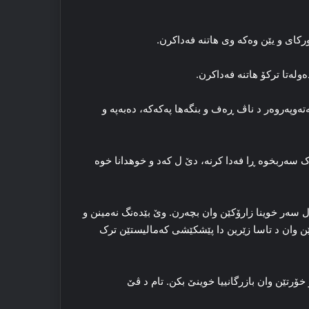
کای و یێن وه‌که‌ وی هاتنه‌ فه‌داکرن.
‌وله‌تا ترکۆ هاتنه‌ فه‌داکرن.
‌ته‌وپه‌روه‌ر د ناڤ ڕه‌ف و بنگه‌ها پەکەکە، دەبەپە و
سه‌ربخوه‌ ڕا فه‌دا کرنه‌، دێ ل که‌د و خوھدانا خوه‌
ل سه‌ر خوینا زارۆکێن وان بچەرن. وێ بێده‌نگ نه‌مینن و
کێن وان د تاسا زێرین دا‌ پێشکێشی که‌مالیستێن ترک
خۆرتێن وان بازرگانییا خوینێ بکن. تام د ڤێ