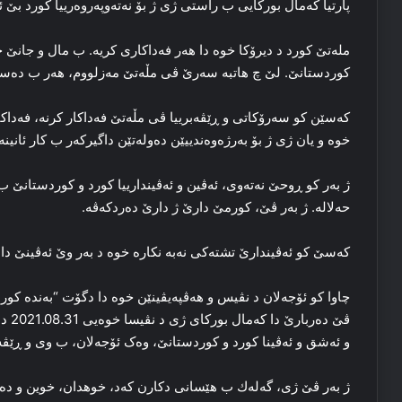
پارتیا که‌مال بورکایی ب راستی ژی ژ بۆ نه‌ته‌وپه‌روه‌رییا کورد بێ ئ
مله‌تێ کورد د دیرۆکا خوه‌ دا‌ هه‌ر فه‌داکاری کریه‌. ب مال و جانێ خ
کوردستانێ. لێ چ هاتبه‌ سه‌رێ ڤی مڵه‌تێ مەزلووم، هه‌ر ب ده‌ست
که‌سێن کو سه‌رۆکاتی و ڕێڤه‌برییا ڤی مڵه‌تێ فه‌داکار کرنه‌، فه‌داکا
خوه‌ و یان ژی ژ بۆ به‌رژه‌وه‌ندییێن ده‌وله‌تێن داگیرکه‌ر ب کار ئانینه‌
ژ به‌ر کو ڕوحێ نه‌ته‌وی، ئه‌ڤین و ئه‌ڤیندارییا کورد و کوردستانێ ب 
حەلالە. ژ به‌ر ڤێ، کورمێ دارێ ژ دارێ ده‌ردکه‌ڤه‌.
که‌سێ کو ئه‌ڤیندارێ تشته‌کی نه‌به‌ نکاره‌ خوه‌ د به‌ر وێ ئه‌ڤینێ دا‌ 
چاوا کو ئۆجەلان د نڤیس و هه‌ڤپه‌یڤینێن خوه‌ دا‌ دگۆت “به‌نده‌ کو
ڤێ ده
و ئه‌شق و ئه‌ڤینا کورد و کوردستانێ، وه‌ک ئۆجەلان، ب وی و ڕێڤه‌
ژ به‌ر ڤێ ژی، گەلەك ب هێسانی دکارن که‌د، خوھدان، خوین و ده‌رف