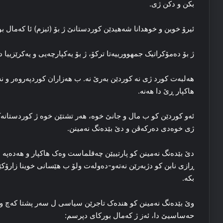
بکن و دکن ژی.
ئیرۆ خوین و خوھدانا شه‌هیدێن کوردستانێ ژ بۆ (ئیزم) ئا که‌مال بور
ژ بۆ ده‌مۆکراتیک جمهوورییه‌تا ترکۆ، ژ بۆ یه‌کپارچەیی‌ و یه‌کرێزییا ده
هه‌لبه‌ت کورد ژی نه‌ کوردێن به‌رێ نه‌. ب هه‌زاران کوردپه‌روه‌ر و نه
هاکپار ڕێ دا هه‌نه‌.
ئه‌و کوردێن کو ب مال و جانێ خوه‌، هه‌ر تشتێن خوه‌ ژ کوردستانه‌ک 
ژی خوه‌دی ده‌رکه‌ڤن و دێ بێده‌نگ نه‌مینن.
دێ بێده‌نگ نه‌مینن کو پارتییێن چه‌قلماست وه‌ک هاکپار و هەدەپە 
ڕازی نا‌بن کو دژبه‌رێن نه‌ته‌و-ده‌وله‌ت ولۆ ب هێسانی خوینا زارۆ
بکه‌.
وێ بێده‌نگ نه‌مینن کو هنده‌ک تاجرێن سیاسی ل سه‌ر پشتا که‌چ و 
حه‌ساسیێ دا‌، ئه‌ز ژ که‌مال بورکای دپرسم: