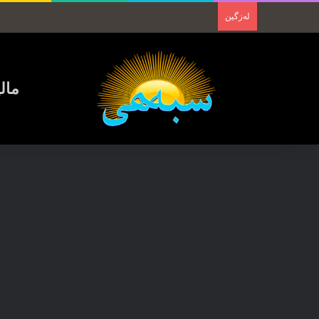
لەزگین
مال