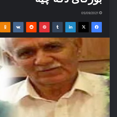
05/09/2021
i
takte
Reddit
Pinterest
Tumblr
LinkedIn
Facebook
X