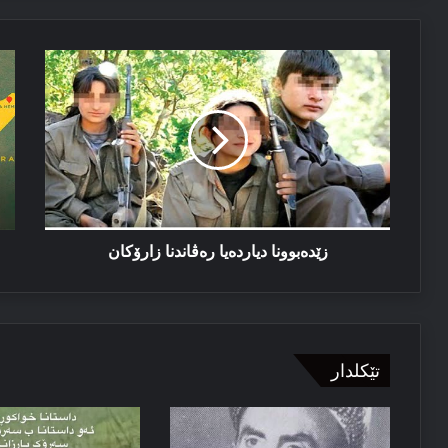
04/08/2026
زێدەبوونا
پە
ئێزدیۆ رابە ژ خەوێ
دیاردەیا
رێ
رەڤاندنا
خ
زارۆكان
دك
ل
شا
ڤە
زێدەبوونا دیاردەیا رەڤاندنا زارۆكان
تێکلدار