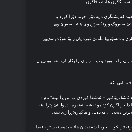
استه‌نگکرن هاتنه‌ ئاڤاکرن.
وه‌ ڤه‌ پشتگری دایه‌ دۆزا خوه‌، دۆزا کورد و
ێ سه‌رۆک و ڕێڤه‌برێن وی هاتیه‌ سه‌رێ وی.
ری و دلسۆزییا مڵه‌تێ کورد یان ژ بۆ به‌رژه‌وه‌ندییێن
.
وان ڕا نەبوویە و نینە، ژ وان ڕا‌ بكارئانینا ھەموو رێیان
قوربانی بکه‌.
رد ئاشک یۆکتور – ئه‌شقا کوردی ب من ڕا‌ نینە” تام د
‌ربارێ دا‌ که‌مال بورکای ژی د نڤیسا خوه‌یی 2021.08.31 دا‌ دا خویاکرن گۆ؛ چو ئه‌شقا نه‌ته‌وە- ده‌وله‌تێ پێرا نینە‌.
برێن دەبەپێ، هەدەپێ و هاکپارێ ڕا‌ ژی نینە‌.
ه‌تێن کو ب خوینا شه‌هیدان هاتنه‌ بده‌ستخستن، فه‌دا