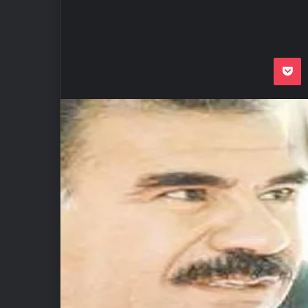
Odnoklassnik
Pocket
VKon