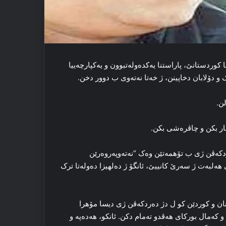
ا کوردستانێ، پاراستنا یه‌کده‌وله‌تبوون و یه‌کپارچەییا
 و دۆلابان دخاپینن، ژ خه‌تا نه‌ته‌وی ب دوور دخن.
لن.
 سار بکن و چاڤره‌شی بکن.
دکه‌ڤن ژی ب تۆهمه‌تێن وه‌ک “نه‌ته‌وپه‌روه‌رێن
لبه‌ت ژ سه‌رێ کانییێ، ئانگۆ ژ ده‌لهیزا ده‌وله‌تا ترک
مانان و کوردێن کو ل دژ ده‌ردکه‌ڤن ژی دیسا مۆهرا
و که‌مال بورکای هه‌ڤدو ته‌مام دکن. ئانكو، هەدەپە و