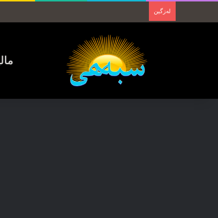
لەزگین
مال