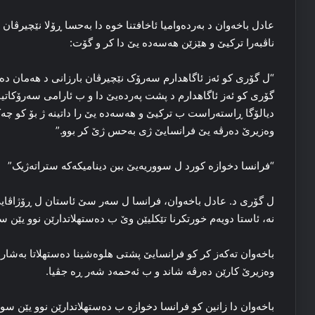
عادل باخه‌وان د به‌رده‌وامیا ئاخافتنا خوه‌ دا به‌حسا ڕۆلا نێچیرڤان 
ناڤبه‌را ترکیێ و هێزێن هەسەدە یێ دا کر و گۆت:
“ل گۆری کو ئه‌ز ئاگاهدارم سه‌رۆک نێچیرڤان بارزانی د هه‌مان ده
گۆری کو ئه‌ز ئاگاهدارم د پشت په‌رده‌یێ دا و ب ئارامی سه‌رۆکات
دیالۆگا ڕاسته‌راست ب ترکیێ و هەسەدە یێ را داتینه‌ ژ بۆ کو چه‌کێ
وه‌زیرێ ده‌رڤه‌ یێ فرانسایێ ژی بەحس ژێ کر بوو.”
“فرانسا دخوازه‌ کورد ل سووریه‌یێ ببن دینامیکه‌که‌ ستراته‌ژیک”
ل گۆری د. عادل باخه‌وان، فرانسا ل سه‌ر سێ ئاستان ل ڕۆژاڤایێ کور
نه‌، ئاستا دویه‌م خورتکرنا تێکلیێن وێ ب ده‌ستهلاتدارێن نوو یێن سوو
باخه‌وان ته‌که‌ز کر کو فرانسایێ پشتی هلوه‌شینا ده‌ستهلاتا به‌ش
وه‌زیرێ کارێن ده‌رڤه‌ شاند و ب ئه‌حمه‌د شه‌ر ڕه‌ جڤیا.
باخه‌وان دا زانین کو فرانسا دخوازه‌ ب ده‌ستهلاتدارێن نوو یێن سو