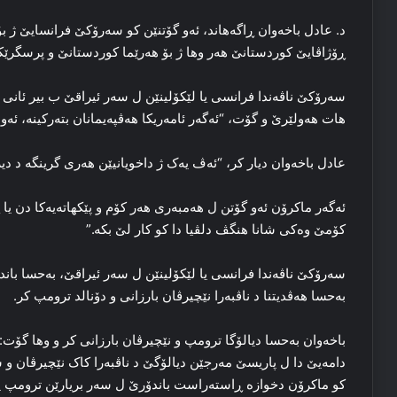
د. عادل باخه‌وان ڕاگەهاند، ئه‌و گۆتنێن کو سه‌رۆکێ فرانسایێ ژ بۆ بال
ڕۆژاڤایێ کوردستانێ هه‌ر وها ژ بۆ هه‌رێما کوردستانێ و پرسگرێکا ک
سه‌رۆکێ ناڤه‌ندا فرانسی یا لێکۆلینێن ل سه‌ر ئیراقێ ب بیر ئانی د
هات هه‌ولێرێ و گۆت، “ئه‌گه‌ر ئامه‌ریکا هه‌ڤپه‌یمانان بته‌رکینه‌، ئه‌و 
عادل باخه‌وان دیار کر، “ئه‌ڤ یه‌ک ژ داخویانیێن هه‌ری گرینگه‌ د دی
ئه‌گه‌ر ماکرۆن ئه‌و گۆتن ل هه‌مبه‌ری هه‌ر کۆم و پێکهاته‌یه‌کا دن یا
کۆمێ وه‌کی شانا هنگڤ دلڤیا دا کو کار لێ بکه‌.”
سه‌رۆکێ ناڤه‌ندا فرانسی یا لێکۆلینێن ل سه‌ر ئیراقێ، به‌حسا بان
به‌حسا هه‌ڤدیتنا د ناڤبه‌را نێچیرڤان بارزانی و دۆنالد ترومپ کر.
باخه‌وان به‌حسا دیالۆگا ترومپ و نێچیرڤان بارزانی کر و وها گۆت: “س
دامه‌یێ دا ل پاریسێ مه‌رجێن دیالۆگێ د ناڤبه‌را کاک نێچیرڤان و سه
کو ماکرۆن دخوازه‌ ڕاسته‌راست باندۆرێ ل سه‌ر بریارێن ترومپ یێن