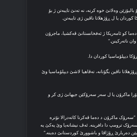
یۆزێن وه‌لاتێ خوه‌ کرنه‌، نه‌ ته‌نێ تایبه‌تن ژ بۆ
وردان یا ل ڕۆژهلاتا ناڤین ژی تایبه‌تن.
ه‌ما کو ئامه‌ریکا ژ ئه‌فخانستانێ ڤه‌کشیا، ماجرۆن
وان ناته‌رکینن.”
رۆکا دیپلۆماسیا کوردان دا.
 ڕۆژهلاتا ناڤین بگۆتانە، ته‌ڤاهیا لاشێ دیپلۆماسیا وێ
دۆرا ماکرۆن یا ل سه‌ر سه‌رۆکێن جیهانێ ژی کر و
ه‌رۆک ماکرۆن د ده‌ما ڤه‌کرنا کاته‌درالا نۆتره‌
‌رۆک ترومپ دا دافرینه‌. ئه‌ڤ نیشانه‌یا وێ یه‌کێ یه‌
 ده‌ربارێ ڕۆژاڤا و باشوورێ کوردستانێ ده‌ینه‌.”