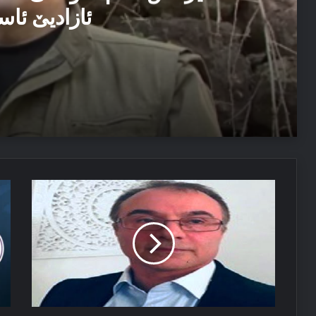
ئازادیێ ئاس
06/08/2026
دەمیرتاش: ئەم دەولەتێ ناخوازن دەولەت ل پێشییا ئازاد
04/08/2026
دەولەتا
شا
مەسرور بارزانی: دڤێ ئەم هەموو ب هەڤ را کاربکن داکو
کوور
ئی
یان
و
ژی
پر
دەولەتا
دە
سیبەر
پا