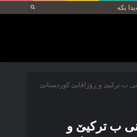
پەیدا
بکە
زانی ب ترکیێ و ڕۆژاڤایێ کوردستانێ
انی ب ترکیێ و