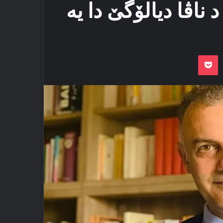
ناڤا دیالۆگێ دا یه‌
Odnoklassnik
Pocket
VKon