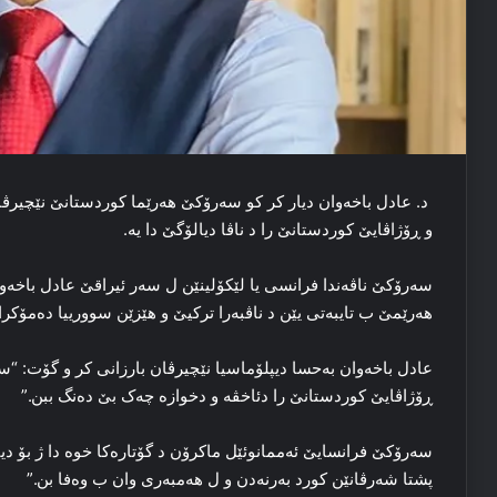
د. عادل باخه‌وان دیار کر کو سه‌رۆکێ هه‌رێما کوردستانێ نێچیرڤا
و ڕۆژاڤایێ کوردستانێ را د ناڤا دیالۆگێ دا یه‌.
سه‌رۆکێ ناڤه‌ندا فرانسی یا لێکۆلینێن ل سه‌ر ئیراقێ عادل باخه‌وا
هه‌رێمێ ب تایبه‌تی یێن د ناڤبه‌را ترکیێ و هێزێن سوورییا ده‌مۆکرا
عادل باخه‌وان به‌حسا دیپلۆماسیا نێچیرڤان بارزانی کر و گۆت: “س
ڕۆژاڤایێ کوردستانێ را دئاخڤه‌ و دخوازه‌ چه‌ک بێ ده‌نگ ببن.”
سه‌رۆکێ فرانسایێ ئه‌ممانوئێل ماکرۆن د گۆتاره‌کا خوه‌ دا ژ بۆ دیپل
پشتا شه‌رڤانێن کورد به‌رنه‌دن و ل هه‌مبه‌ری وان ب وه‌فا بن.”