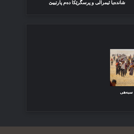
شاندەیا ئیمرالی و پرسگرێکا دەم پارتییێ
ێ سبەهی