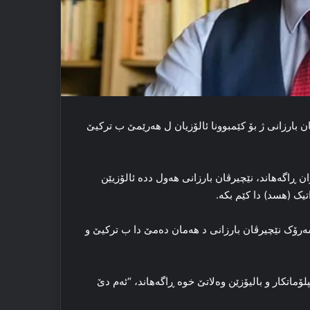
ن بارزانی ژ بۆ کێمبوونا ئالۆزیان ل هه‌رێمێ ب ترکیێ
ن ڕاگەهاند، نێچیرڤان بارزانی هه‌ول دده‌ ئالۆزیێن
تیک (هسد) دا کێم بکه‌.
ه‌رۆک نێچیرڤان بارزانی د هه‌مان ده‌مێ دا ب ترکیێ و
ۆماتکار و بالیۆزێن وه‌لاتێ خوه‌ ڕاگەهاند، “ئه‌م دێ