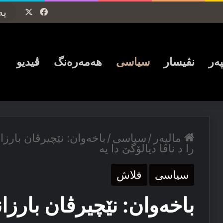
Facebook
X
پەر
نڤیسار
سیاسی
ھەمەرەنگ
ڤیدیو
مالپەر
/
سیاسی
/
باخه‌وان: نێچیرڤان بار
را د ناڤا دیالۆگێ دا یه‌
سیاسی
فلاش
باخه‌وان: نێچیرڤان بارز