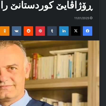
ڕۆژاڤایێ کوردستانێ را د 
11/01/2025
i
takte
Reddit
Pinterest
Tumblr
LinkedIn
Facebook
X