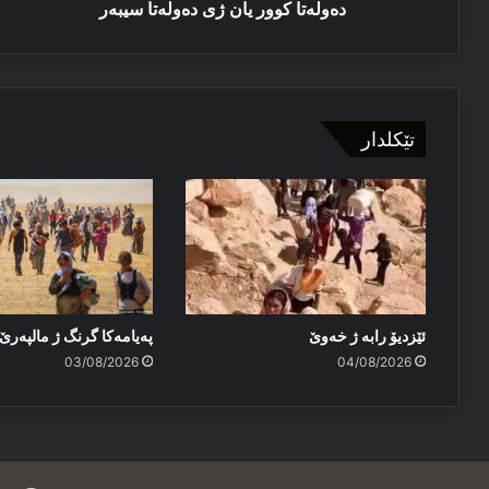
دەولەتا کوور یان ژی دەولەتا سیبەر
تێکلدار
ئێزدیۆ رابە ژ خەوێ
پەیامەكا گرنگ ژ مالپەر
03/08/2026
04/08/2026