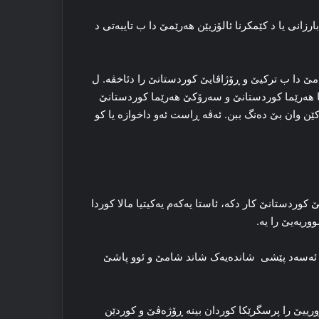
بارزانی یا د کێمکرنا ئالۆزیێن هه‌رێمێ دا ب تایبه‌تی د
‌مێ دا ب ترکیێ و ڕۆژاڤایێ کوردستانێ را دئاخڤه‌. ل
یا هه‌رێما کوردستانێ و سه‌رۆکێ هه‌رێما کوردستانێ
ن وان بێ ده‌نگ ببن. ئه‌ڤە ڕاست ئه‌و داخوازه‌ یا کو
دستانێ کار دکه‌، ئاستا یه‌که‌م یه‌کیتیا مالا کوردا
ریه‌یێ را یه‌.
ار ئه‌سه‌د پێشی شانده‌یه‌ک شاند شامێ و ئوو پاشێ
ورییێ را پرسگرێکا کوردان بینه‌ ڕۆژه‌ڤێ و کوردێن