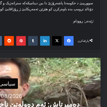
سوورییێ د حکومه‌تا پاشه‌رۆژێ دا ببن دینامیکه‌که‌ ستراته‌ژیک و 
دۆنالد ترومپ بده‌ باوه‌رکرن کو هێزێن ئەمه‌ریکایێ ژ ڕۆژاڤایێ کور
ژێده‌ر: ڕووداو
it
nterest
Tumblr
LinkedIn
Facebook
X
پارڤەکرن
پێش
سیاسی
/08/2026
دەمیرتاش: ئەم دەولەتێ ناخ