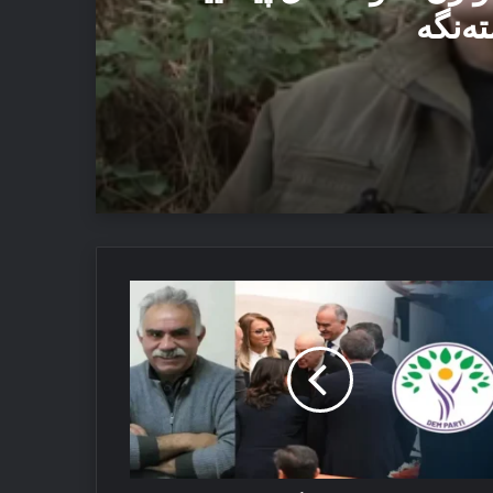
تەنگە
یێ ئاستەنگە
ندەیا
 ئەڤ تاوان دوبارە نەبن
مرالی
سگرێکا
م
رتییێ