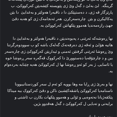
گرینگه‌. لێ به‌لێ د گه‌ل وێ ژی پێویسته‌ کێشه‌یێن که‌رکووکێ، ب
پارێزگار ڤه‌ ژی، د ده‌ستپێکێ دا د ناڤبه‌را هه‌ولێر و بەغدایێ دا بێن
یه‌کالیکرن و بێن چاره‌سه‌رکرن. هه‌ر ئه‌نجامه‌ک ژی کو هه‌بە دڤێ
جهێ رازەمەندیا هه‌موو پێکهاتێن که‌رکووکێ بە.
نها ڕه‌وشه‌که‌ ئه‌رێنی د په‌یوه‌ندیێن د ناڤبه‌را هه‌ولێر و بەغدایێ دا
هاتیه‌ هۆلێ و ئه‌ڤه‌ ژی ده‌رفه‌ته‌ک گه‌له‌ک باشه‌ کو ب سوودوه‌رگرتنا
وێ ڕه‌وشا ئه‌رێنی گرفتێن ئه‌منی و ئیداریێن که‌رکووکێ ژی چاره‌سه‌ر
ببن و د چارچۆڤه‌یا ده‌ستوورێ دا که‌رکووک ڤه‌گه‌ره‌ سه‌ر ڕه‌وشا خوه‌
یا ئاسایی. ژ به‌ر کو ئه‌و ڕه‌وشا نها ل که‌رکووکێ هه‌یه‌ چێنابه‌ به‌رده‌وام
به‌.
نها و به‌رێ ژی ڕایا مه‌ وها بوویه‌ کو ئه‌م ل سه‌ر کوردستانیبوونا
ناسنامه‌یا که‌رکووکێ پاشڤه‌کێشیێ ناکن و دڤێ که‌رکووک ببه‌ میناکا
پێکڤه‌ژیانا نه‌ته‌وه‌یی و ئۆلی و هه‌موو پێکهات بکارن ب ئاشتی و
برایه‌تی و ته‌بایی ل که‌رکووکێ د گه‌ل هه‌ڤدوو بژین.
مه‌سعوود بارزانی