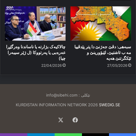
سبەهی: دڤێ جەژنێ دا پتر پێدڤییا
چالاکیەک بژارتە یا ناساندنا وەرگێڕا
مە ب ئاشتیێ، لێبۆورینێ و
عەرەبی یا پەرتووکا (ل ژێر سیبەرا
ئێكگرتنێ هەیە
چیا)
22/04/2026
27/05/2026
تێکلی :
info@sibehi.com
KURDISTAN INFORMATION NETWORK 2026
SWEDIG.SE
Facebook
X