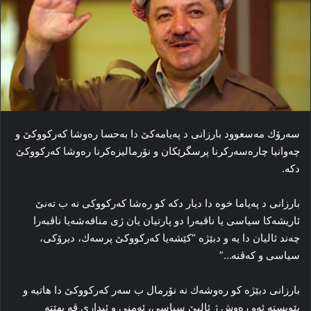
سەرۆك مەسعوود بارزانی د پەیامەكێ دا بەحسا رەوشا كەركووكێ و
چەوانیا چارەسەركرنا پرسگرێكان و نۆرمالیزەكرنا رەوشا كەركووكێ
دكە.
بارزانی د پەیاما خوە دا دیار دكە كو رەشا كەركووكی نە ب تەنێ
ئاریشەكا سیاسی یا ناڤبەرا دو پارتیان یان ژی مناقەشەیا ناڤبەرا
چەند ئالیان دا یە و دبێژە “كێشەیا كەركووكێ پرسەك، دیرۆكی،
سیاسی و كەڤنە…”
بارزانی دبێژە كو رەوشەك نە نۆرمال ب سەر كەركووكێ دا ھاتیە و
پێویستە ئەو رەوش ژ ئالیێ سیاسی، ئەمنی و ئیداری ڤە بھێتە