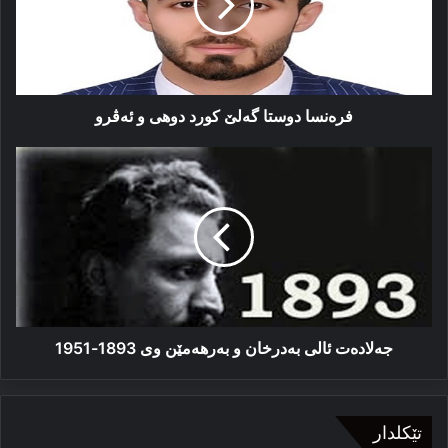
دوهى
و
ئەڤرو
فرەنسا دوستا گەلێ كورد دوهى و ئەڤرو
جه‌لاده‌ت
ئالی
به‌درخان
و
بەرھەمێن
وی
1893-
1951
جه‌لاده‌ت ئالی به‌درخان و بەرھەمێن وی 1893-1951
تێکلدار