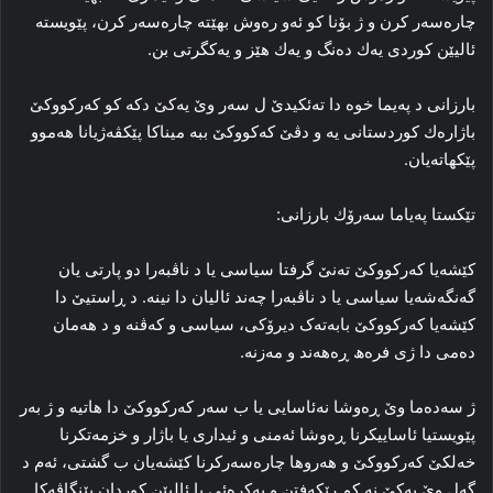
چارەسەر كرن و ژ بۆنا كو ئەو رەوش بھێتە چارەسەر كرن، پێویستە
ئالیێن كوردی یەك دەنگ و یەك ھێز و یەكگرتی بن.
بارزانی د پەیما خوە دا تەئكیدێ ل سەر وێ یەكێ دكە كو كەركووكێ
باژارەك كوردستانی یە و دڤێ كەكووكێ ببە میناكا پێكڤەژیانا ھەموو
پێكھاتەیان.
تێكستا پەیاما سەرۆك بارزانی:
کێشه‌یا که‌رکووکێ ته‌نێ گرفتا سیاسی یا د ناڤبه‌را دو پارتی یان
گه‌نگه‌شه‌یا سیاسی یا د ناڤبه‌را چه‌ند ئالیان دا نینه‌. د ڕاستیێ دا
کێشه‌یا که‌رکووکێ بابه‌ته‌ک دیرۆکی، سیاسی و که‌ڤنه‌ و د هه‌مان
ده‌می دا ژی فره‌ھ ڕه‌هه‌ند و مه‌زنه‌.
ژ سه‌ده‌ما وێ ڕه‌وشا نه‌ئاسایی یا ب سه‌ر که‌رکووکێ دا هاتیه‌ و ژ به‌ر
پێویستیا ئاساییکرنا ڕه‌وشا ئه‌منی و ئیداری یا باژار و خزمه‌تکرنا
خه‌لکێ که‌رکووکێ و هه‌روها چاره‌سه‌رکرنا کێشه‌یان ب گشتی، ئه‌م د
گه‌ل وێ یه‌کێ نه‌ کو ڕێکه‌فتن و یەكرەئی یا ئالیێن کوردان پێنگاڤەكا