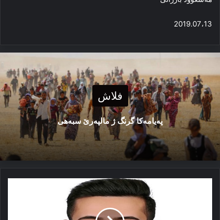
2019.07،13
فلاش
پەیامەكا گرنگ ژ مالپەرێ سبەهی
فرەنسا
دوستا
گەلێ
كورد