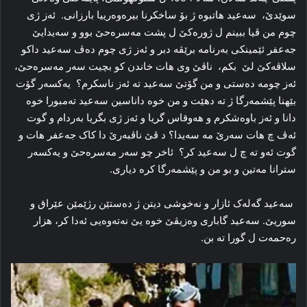
سوێدێ، سەعید ھاتبوە ژ بۆ ساخكرنا بیرەوەرییا بارزانی. ئەز ژی
چوم من ڤیا ببینم ل ژورەكێ ل پشت مەسرەحێ بوو و سەیدایێ
جەعفر ئێمینكی بەرنامە برێڤە دبر و ئەز ژی چوم دەڤ سەعید داکو
سلاڤەکێ لێ بکم، ناڤێ وی ھات خاندن کو بچیت سەر مەسرەحێ،
ئەز چومە دەستی و من گۆتێ سەعید تە ئەز ناسكرم؟ یەكسەر گۆت
بێهنا پێشمەرگا ژ تە دهێت و من خوە داناسین سەعید تەمبورا خوە
دانا و ئەز باوەشكرم و ھەوقاس گریا و ئەز ژی بگریا بەردام و گوت
ئەڤ چ ھات سەرێ مە سەیدا؟ د ڤێ ناڤبەرێ دا کاک جەعفر ھات و
گوت ئەو تە چ ل سەعید كر؟ ئاخر چو سەر مەسرەحێ و یەكسەر
سترانا مەتین و بو من و پێشمەرگا كرە دیاری.
سەعید گەلەک ئازار و نەخوشی دیتن ژ دەستێن رژێمێن عێراق و
سوریێ. سەعید گاباری وەزیڤێ خوە یێ نەتەوەیی ئەدا كر، ھزار
رەحمەت ل گورا تە بن.