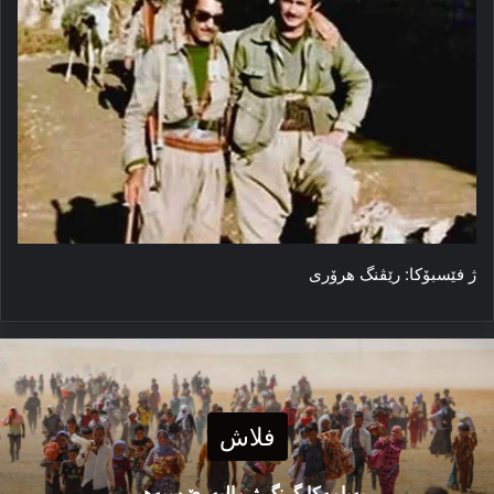
ژ فێسبۆکا: رێڤنگ هرۆری
فلاش
پەیامەكا گرنگ ژ مالپەرێ سبەهی