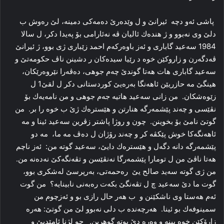
پاشی ئەو دچە ئیرانێ و ل وێدەرێ دەمەكی دمینە، لێ رەوش ب
دلێ وی نەبوو و ژ ھندەك ئالیان ڤە نەئارامی بۆ پەیدا دكر، ل سالا
1984 سەعید گاباری و ئەز باوەركەم احمد زێباری ژی بوو، ژ ئیرانێ
ڤەدگەرن و زاروكێن خوە د رێیا سیدەكان ر دشینن ناڤ حكومەتێ و
سەعید گاباری ھات ھەتا گوندێ چەم جوھی، دەڤەرا نێروەرێكان،
هینگێ مە حازریێن ئاھەنگا بەرەیێ كوردستانی دكر ل لقێ1 ل
زێوەشكان. من زانی سەعید ھاتیە جەم جوھی و من نامەیەك بۆ
نڤێسی و چەند پێشمەرگە ھنارتن و ھێسترەك ژێ ب خوە را بر. من
گوتێ نامێ بۆ بخوینن. چون و روژا پاشتر زڤرین سەعید ئینا و مە
ئاھەنگەكا خوش پێكڤە كر و چەند رۆژان ل دەڤ مە ما، مە دو
پێشمەرگە دانە دگەل و ھێسترەك دایێ، سەعید گوتە من: ئەز ناچم
ھەتا ناڤێ من ل تومارا پێشمەرگا نەنڤێسن و تڤەنگەكێ نەدەنە من.
من ژی گوتە سەید صالح یێ رەحمەتی، بەرپرسێ لەشكری بوو،
گوت ما دێ سەعید چ ل تڤەنگێ بكەت رەبەنی نابینایە؟ من گوت
ئەم ھەستا وی ناشكێنن و ب ھەر حال رازی بو و ئەزچوم من
سمینوفەك بو ئینا. ھەرچەندە ب دلی نەبوو لێ من گوتێ: ھەرە
زارۆكێن خوە بینە و وەرە دێ بوتە گوھرین. چو لژنا ئامێدیێ و