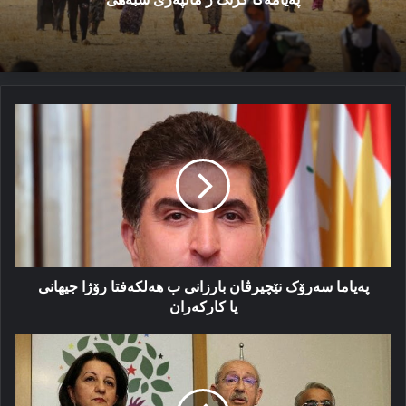
په‌یاما
سه‌رۆک
نێچیرڤان
بارزانی
ب
هه‌لکه‌فتا
رۆژا
جیهانی
یا کارکه‌ران
په‌یاما سه‌رۆک نێچیرڤان بارزانی ب هه‌لکه‌فتا رۆژا جیهانی
یا کارکه‌ران
لهەڤهاتنا
جەهەپێ
و
قەندیل