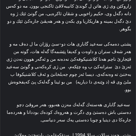
زاروكێن وی ژی ھاتن ل گوندێ كانیبەلاڤێ ئاکنجی بوون. مە دو كەس
دانە دگەل وی، حكیم زاخویی و شڤان ئاكرەیی، من گوتێ ئێك ژ وە
دێ دگەل بمینە و ھاریكاریا وی بكەن و ھەر ھەیڤێ جارەكێ ئێك و دو
بگوھر.
پشتی دەمەكی سەعید گاباری ھات دو-سێ رۆژان ما ل دەڤ مە و
ھەر شەڤ ستران و داوەت و كەیفا پێشمەگا گەلە ھات، گوتە من
ڤێجارێ ناچم ھەتا كلاشنیكوفەكێ نەدەنە من و ئەگەر ھوون نەدن ژی
ئەزێ دێ سترانەكێ ب وە چێكەم، من ژی كرەكەنی و گوتێ سەعید
بەختێ تە وەنەكەی، دیسا ئەز چوم جەبلخانێ و ئەڤ كلاشنیكوفا ب
ملێ وی ڤە (د وێنەی دا دیاریە) من بو ئینا و گەلەک پێ کەیفخوەش
بوو.
سەعید گاباری ھەستەك گەلەك مەزن ھەبوو، ھەر مروڤێ دچو
دەستی باش دەستێ وی دگرت و ھەروەك كودەك بوددانا و ھەردەما
جارەكا دی دیتبا و چوبا دەستی یەك سەر دنیاسی.
پشتی چەند سالان، سالا 1994 ل ستۆكھۆلمێ، پایتەختێ وەلاتێ