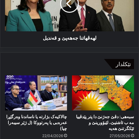
لهەڤهاتنا جەهەپێ و قەندیل
تێکلدار
سبەهی: دڤێ جەژنێ دا پتر پێدڤییا
چالاکیەک بژارتە یا ناساندنا وەرگێڕا
مە ب ئاشتیێ، لێبۆورینێ و
عەرەبی یا پەرتووکا (ل ژێر سیبەرا
ئێكگرتنێ هەیە
چیا)
22/04/2026
27/05/2026