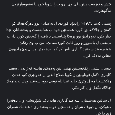
ئێش و ئەزیەت دیتن، لێ وی چو جارا شوپا خوە یا نەتەوەپارێزیێ
نەگوھارت.
پشتی كەتنا 1975ێ رادیۆیا كوردی ل بەغدایێ بوو دەرگەھەك کو
گەنج و چالاكڤانێن كورد ھەستێن خوە ب ھەلبەست و پەخشانان تێدا
دیار بكن، ئەو رادیۆ بوو پرەكا پێناسینێ د ناڤبەرا گەنجێن كورد دا، ب
تایبەتی ل باشوور و روژاڤایێ كوردستانێ. من ب وێ رێكێ
هونەرمەند سەعید گاباری ناس كر كو بەرھەمێن من ل وێ رادیۆیێ
دھاتن بەلاڤ كرن.
دیسان پشتی رێكخستنێن نھێنی یێن پەدەکێ ھاتینە ڤەژاندن، سعید
گاباری دگەل قوتابییێن زانكۆیا صلاح الدین ل ھەولێرێ كو، خەتێ
رێكخستنا مە ل وێرێ خالد عبداللە توڤی بوو، سەعید وەك ئەندامەك
چالاك دگەل وان كار دكر.
ل سالێن ھەشتیان، سەعید گاباری ھاتە ناڤ شۆرەشێ و ل دەڤەرا
دھوكێ، ل دووڤ شیان و ھەستێن خوە، بەشداری د ھندەك شەران
ژی دا كر.