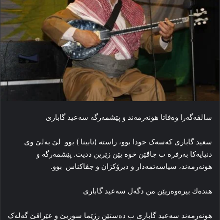
سالڤەگەرا وەفاتا هونەرمەند و پێشمەرگە سەعید گاباری
سعید گاباری کەسەک جودا بوو، راستە (نابینا ) بوو لێ بەلێ وی
دنیایەکا بەرفره ب چاڤێن خوە یێن زێرین ددیت. پێشمەرگە و
ھونەرمەند، سیاسەتمەدار و دیرۆکزان و جڤاکناس بوو.
ھندەك بیرەوەریێن من دگەل سەعید گاباری
هونەرمەند سەعید گاباری ب دەستێن رژێما سوریێ و عێراقێ گەلەک