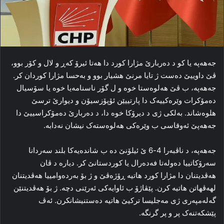
جەھەپە یا کو د ده‌ربارێ مژارا کورد دا‌ هه‌تا ئیرۆ که‌ڕ و لال و کۆر بوو،
ڤێ داوییێ ده‌ست ژ تایا مرنێ هشیار بوو و به‌حسا مژارا کوردان کر.
جەھەپە، ب ڤێ هه‌لوه‌ستا خوه‌ و ل گۆر ناسنامه‌یا خوه‌ یا سۆسیال
ده‌مۆکرات وێره‌کییه‌ک دا پارتییێن ئۆپۆزسیۆن و دیوارێ ترسێ
هلوه‌شاند. به‌لکی ژی د دیرۆکا خوه‌ دا‌، د ده‌ربارێ ده‌مۆکراسییێ دا
جەھەپێ‌ ئه‌وقاسی ب وێره‌کی هه‌لوه‌سته‌ک نیشان نه‌دابە.
جەھەپە، د ناڤبه‌را 4-6 ێ ئیلۆنێ ده‌ ب شاندەیەكا بلند سه‌ردانا
سه‌رۆکاتییا ده‌وله‌تا فه‌ده‌رال یا کوردستانێ کر. دیارە د ڤان
هه‌ڤدیتنان دا‌ مژارا کورد هاتیه‌ ڕۆژه‌ڤێ و ژ بۆ به‌رده‌وامییا هه‌ڤدیتنان ‌
لهه‌ڤھاتن ھاتیە كرن. پێڤاژۆ ب ئاوایه‌کی ئه‌رێنی دچە‌. ژ بۆ هه‌ڤدیتنێن
گه‌له‌مپه‌ری ژی مه‌جلیسا ترکیێ هاتیه‌ ده‌ستنیشانکرن. ئه‌ڤ
پێشکه‌تنه‌ک پر و پر گرنگه‌.