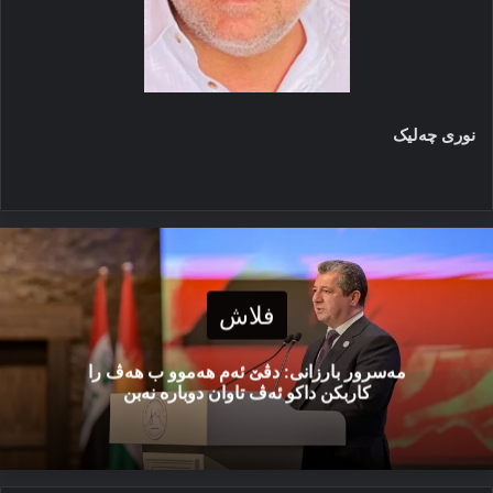
نوری چه‌لیک
فلاش
مەسرور بارزانی: دڤێ ئەم هەموو ب هەڤ را
کاربکن داکو ئەڤ تاوان دوبارە نەبن