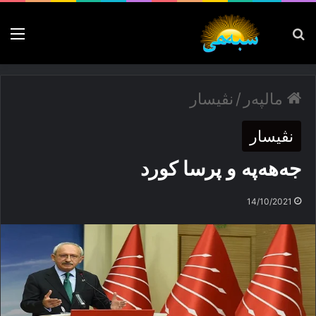
پەیدا بکە
nu
مالپەر
/
نڤیسار
نڤیسار
جەھەپە و پرسا كورد
14/10/2021