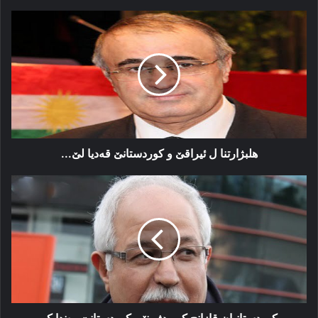
هلبژارتنا
ل
ئیراقێ
و
کوردستانێ
قه‌دیا
لێ...
هلبژارتنا ل ئیراقێ و کوردستانێ قه‌دیا لێ...
کوردستانیان
قازانچ
کرو
دژمنێن
کوردستانێ
وه‌ندا
کر