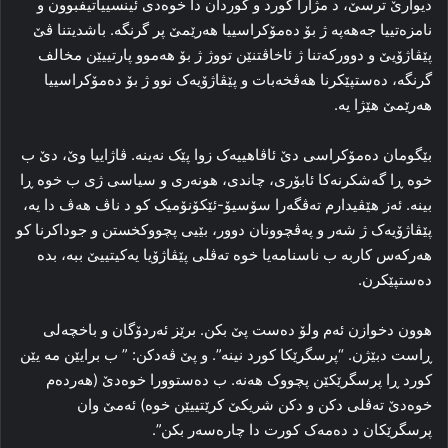
دیوارێ ترسێ، د مژارا کورد و کوردان دا‌ خوه‌دی ئینسییاتیفبوون و
نامزه‌تییا جەھەپە ژ بۆ ده‌مۆکراسییا هه‌رێمێ پر گرنگه‌. باشدیتنا ڤێ
پێڤاژۆیێ و دوورکه‌تنا ژ ئاخاڤتنێن تووژ ژ بۆ هه‌موو پارتییێن مخالف
گرنگه‌، ده‌ستپێکرنا هه‌ڤخه‌بات و پێڤاژۆیه‌ک نوو ژ بۆ ده‌مۆکراسییا
هه‌رێمێ هێژا یه‌.
بێگومان ده‌مۆکراسی دێ ئاڤاهییه‌ک زوا پێک نه‌ینه‌. ڤاژاییا وێ، دێ ب
خوه‌ ڕا گه‌شکرنه‌کا ئابۆری، چاندی، هونه‌ری و سیاسی ژی ب خوه‌ ڕا
بینه‌. ئه‌ز هێڤیدارم ته‌ڤگه‌را سۆسیۆ-ئێکۆنۆمیک کو د ناڤ هه‌ڤ دا‌ یه‌،
پێڤاژۆیه‌ک ژ شه‌ر و په‌ڤچوونان دوور، بێیی پچووکخستن و جوداکرنا کو
هه‌رکه‌س کاربه‌ ب ناسنامه‌یا خوه‌ ته‌ڤلی پێڤاژۆیا یه‌کیتییێ ببه‌، بده‌
ده‌ستپێکرن.
هوون دخوازن ئه‌م ولۆ ده‌ست پێ بکن. برێز ئه‌ردۆگان و باخچه‌لی
ڕاست دبێژن. “پرسگرێکا کورد نینە”. و پێ ڤه‌دکن: ” ب برایێن مه‌ یێن
کورد ڕا‌ پرسگرێکێن پچووک هه‌نه‌. ب ده‌ستوورا خوه‌دێ (هه‌رده‌م
خوه‌دێ ته‌ڤلی دکن و دکن شریکێ کرێتییێن خوه‌) ئه‌مێ وان
پرسگرێکان د ده‌مه‌ک کورت دا‌ چاره‌سه‌ر بکن”.