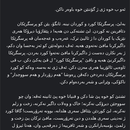
ئه‌و ب خوه‌ ژی ژ گۆتنێن خوه‌ باوه‌ر ناکن.
به‌لێ، پرسگرێکا کورد و کوردان نینە. ئانگۆ، یێن کو پرسگرێکان
دئافرینن نه‌ کوردن. لێ تشته‌کی دن هه‌یه‌! د پێڤاژۆیا دیرۆکا هه‌ری
نێزیک یا کوردان دا ژ ئالیێ ترک، عه‌ره‌ب و عه‌جه‌مان ڤه‌ پرسگرێکا
داگیرکرنا مافێ نه‌ته‌وی هه‌یه‌. ئه‌ڤ ده‌وله‌تێن کو ئه‌ز به‌حسا وان دکم،
ژ به‌ر نکارن ده‌ست ژ داگیرکرنا مافێ نه‌ته‌وا کورد بەردن، پرسگرێکا
داگیرکرنێ هه‌یه‌ و ناڤێ “پرسگرێکا کورد” ل ڤێ یه‌کێ دکن. ب ڤی
ئاوه‌یی ئالۆزییا هه‌ری مه‌زن دکن. ئه‌ڤ ژی نه‌ به‌سه‌، وه‌که‌ کو کورد
پرسگرێکان ده‌ردخن دکه‌ڤن ڕه‌وشا “هه‌م زۆردار و هه‌م سووجدار” و
ناکۆکی، وێرانی و شه‌ر به‌رده‌وام دکن.
تشتێ کو خوه‌ پێ شا دکن و قنیاتا خوه‌ پێ ئانینه‌ ئه‌ڤه‌: وان چو
سووجێن دیرۆکی نه‌کرنه‌؛ خاک و وه‌لات داگیر نه‌کرنه‌، زخت و زلم
نه‌کرنه‌، لێ کوردێن بێئاقل سه‌ری هلدانه‌، بوونه‌ ته‌رۆریست! گاڤا کورد
ژ نه‌دیتی سه‌ری هلددن و دبن ته‌رۆریست، مافێ ترکان یێ زخت و
زلمێ، بۆمبه‌بارانکرن و شه‌ر ئافرییه‌! ژ ده‌رڤه‌یی وان، هه‌تا ئیرۆ ل