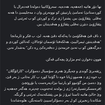
نها دۆر هاتیه‌ (جەھەپە، هەدەپە، سه‌رۆکاتییا ده‌وله‌تا فه‌ده‌رال یا
کوردستانێ) ته‌مامێ پارتییێن کو نوونه‌رێن وان د مه‌جلیسێ دا‌ هه‌نه‌
ته‌ڤلی پێڤاژۆیێ ببن. پشترا ژی ترک و کوردێن کو ب ئه‌رێنی ل
پێڤاژۆیێ دنێرن ته‌ڤلی پێڤاژۆ و هه‌ڤدیتنان ببن.
د ناڤ ڤێ هه‌ڤکۆمێ دا پەکەکە دڤێ هه‌به‌. لێ، ب فکر و ئارمانجا
“هه‌ڤدیتنێن ئیمرالییێ، هه‌لکه‌فتا ئۆسمان ئۆجالان، كەنالێن کوردی و
ده‌زگه‌هێن کو ب ته‌نێ خزمه‌تێ ژ ده‌ڤه‌ره‌کێ ڕه‌ دکن” به‌شدار نه‌بن‌.
هوون دخوازن ئه‌م مژارێ پچه‌کی ڤه‌کن.
ڕێڤه‌برێ گوندی و چه‌پگرێ هه‌ری سۆسیال ده‌مۆکرات “کارائۆگلان”
ب خوه‌ ژی د هه‌موو ژیانا خوه‌ دا گۆتنا کورد ب کار نه‌ئانی. ژ به‌ر ڤێ،
وێ ده‌مێ من گۆتبوو کو پارتییا نیژادپه‌ره‌ست یا نۆروێچێ
(فره‌مسکرتتسپارته‌ر) ژی ژ بوله‌ند ئه‌جه‌ویت چه‌پتره‌. هه‌گه‌ر جەھەپە ژ
وێ خالێ هاتبه‌ ئاستا ئیرۆ ژ بۆ من پێشکه‌تنه‌ک ئه‌رێنی و گرنگه‌.
شکاندنا زنجیرێن کو ل به‌ر ده‌مۆکراسییێ ئاسته‌نگن، هلوه‌شاندنا