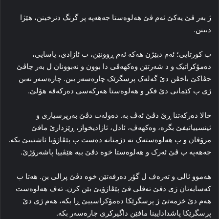
ژ به‌ر ڤێ یه‌کێ ئه‌م ڤێ هه‌لوه‌ستا جەھەپە پر گرنگ دنرخینن، هێژا
دبینن.
ب کورتایی؛ ئه‌م دبێژن هه‌که‌ ئه‌م ڕوونێن، ب ئازادی، یاسایی،
ده‌مۆکراتیک و د شه‌رتێن وه‌کهه‌ڤی دا بوون و نه‌بوونان ل به‌ر چاڤێ
جڤاکێ باخڤن دێ گه‌له‌ک پرسگرێک چاره‌سه‌ر ببن. چاره‌سه‌ر نه‌بن
ژی ب کێمانی دێ فکر و هه‌لوه‌ستا هه‌رکه‌سی ده‌رکه‌ڤه‌ هۆلێ.
خالا ده‌رکه‌تنا ڕێ دڤێ ئه‌ڤ به‌. ده‌وله‌ت دڤێ به‌رپرسیاری و
ئینسییاتیفێ بگره‌، وه‌کهه‌ڤ، ئادل، ئازادیخواز، ڕێزدارێ مافێ
مرۆڤان و ب هه‌لوه‌سته‌ک نه‌ دژمنانه‌ ده‌ست ب پێڤاژۆیا ئاشتییێ بکه‌.
جەھەپە ب ڤێ ئه‌رک و هه‌لوه‌ستا خوه‌ دڤێ ببه‌ هێڤییا پاشه‌رۆژێ.
هه‌موو ئالی و ته‌ره‌ف ل گۆر ده‌رفه‌تێن خوه‌ دڤێ پرالی بن. هه‌تا ب
که‌سایه‌تان ژی دڤێ ته‌ڤلی ڤێ پێڤاژۆیێ بێن کرن. ئه‌ڤ هه‌لوه‌ست
هه‌م دێ خزمه‌تێ ژ پرسگرێکا ده‌مۆکراسییێ ڕا بکه‌، هه‌م ژی دێ
پرسگرێکا پاشدا‌دایینا مافێن داگیرکری چاره‌سه‌ر بکه‌.