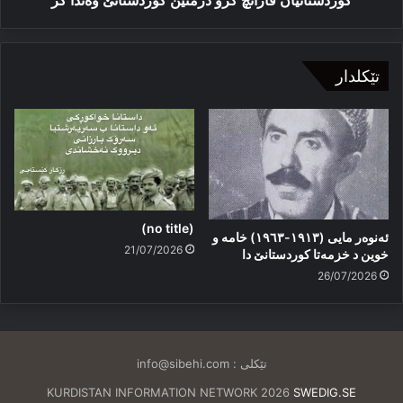
کوردستانیان قازانچ کرو دژمنێن کوردستانێ وه‌ندا کر
تێکلدار
(no title)
ئەنوەر مایی (١٩١٣-١٩٦٣) خامە و
21/07/2026
خوین د خزمەتا کوردستانێ دا
26/07/2026
تێکلی :
info@sibehi.com
KURDISTAN INFORMATION NETWORK 2026
SWEDIG.SE