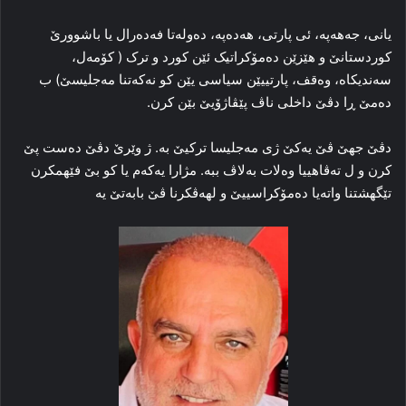
یانی، جەھەپە، ئی پارتی، هەدەپە، ده‌وله‌تا فه‌ده‌رال یا باشوورێ
کوردستانێ و هێزێن ده‌مۆکراتیک ئێن کورد و ترک ( کۆمه‌ل،
سه‌ندیكاه، وه‌قف، پارتییێن سیاسی یێن کو نه‌که‌تنا مه‌جلیسێ) ب
ده‌مێ ڕا‌ دڤێ داخلی ناڤ پێڤاژۆیێ بێن کرن.
دڤێ جهێ ڤێ یه‌کێ ژی مه‌جلیسا ترکیێ به‌. ژ وێرێ دڤێ ده‌ست پێ
کرن و ل ته‌ڤاهییا وه‌لات به‌لاڤ ببه‌. مژارا یه‌که‌م یا کو بێ فێهمکرن
تێگهشتنا واته‌یا ده‌مۆکراسییێ و لهه‌ڤکرنا ڤێ بابه‌تێ یه‌