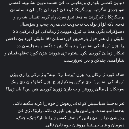
دنیایێ که‌سی باوه‌ری و یه‌قینی ب ڤێ هشمه‌ندییێ نه‌ئانییه‌، که‌سی
ئه‌و جددی نه‌گرتیه‌. پرسگرێکا کو ناڤێ کورد لێ دکن لێ ئه‌ساسه‌ن
پرسگرێکا داگیرکرنێ یه‌ هه‌تا ئیرۆ به‌رده‌وام کریه‌. ئنسان شه‌رم و
فه‌دی دکه‌ لۆ! ژ بوله‌نت ئه‌جه‌ویت ئێ هه‌ری چه‌پ و سۆسیال
ده‌مۆکرات بگرن هه‌تا ب ئیرۆ، هوونێ ژ زمانه‌کی کو ل ترکیێ 25
ملیۆن و ل هه‌ر چوار پارچه‌یێن کوردستانێ 50 ملیۆن کورد پێ داخڤن
ڕا‌ بێژن “زمانه‌کی نه‌ناس” و د به‌لگه‌یێن دادگه‌ه و مه‌جلیسێ ده‌
ئینکارا زمانێ کوردی بکن. پشتره‌ ژی هوونێ بێژن کورد ته‌ڤلهه‌ڤییان و
بێئارامییێ چێدکن و دبن ته‌رۆریست.
هه‌که‌ کورد ژ ترکان ڕه‌ بێژن “پرسا ترک نینە” و ژ ترکی ڕا‌ ژی بێژن
“زمانه‌کی نه‌ناس”، دێ ترکێن وه‌لاتپارێز چ بێژن گه‌لۆ! یان دێ وه‌ک
به‌رخکان ل مالێ ڕوونێن و ب دارێ زۆرێ کوردی هین ببن؟ یان ژی!؟
ئه‌ز به‌حسا سیاسییێن کو ئه‌ڤ ڕه‌وش ژ خوه‌ ڕا‌ کرنه‌ بنگه‌ھ ناکم،
به‌حسا سیاسه‌ت و ڕانتێن وان یێن ئابۆری ناکم. زارۆک ژی ڤێ
ڕه‌وشێ دزانن. تێ زانین کو ئه‌ڤ که‌س ژ ڕانتا نارکۆتیک، چه‌ک،
ده‌رمان و قاچاخچیتییا مرۆڤان خوه‌ نادن ئالی.