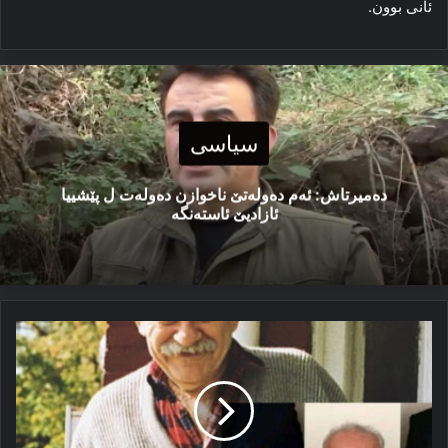
ئانی بوون.
سیاسی
دەمیرتاش: ئەم دەولەتێ ناخوازن دەولەت ل پێشییا
ئازادیێ ئاستەنگە
باندۆرا
فەلسەفەیا
مەری
بوکچین
ل سەر
ئۆجلان