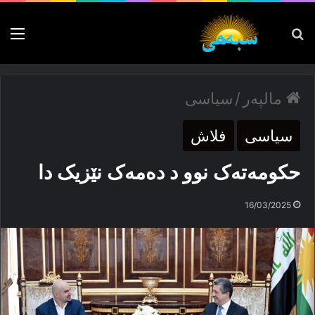
پەیدا بکە
nu
مالپەر
/
سیاسی
سیاسی
فلاش
حکومەتەک نوو د دەمەک نێزیک دا
16/03/2025