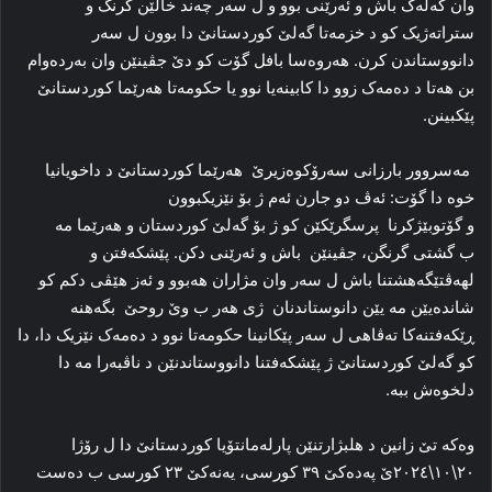
وان گەلەک باش و ئەرێنی بوو و ل سەر چەند خالێن گرنگ و
ستراتەژیک کو د خزمەتا گەلێ کوردستانێ دا بوون ل سەر
دانووستاندن کرن. هەروەسا بافل گۆت کو دێ جڤینێن وان بەردەوام
بن هەتا د دەمەک زوو دا کابینەیا نوو یا حکومەتا هەرێما کوردستانێ
پێکبینن.
مەسروور بارزانی سەرۆکوەزیرێ هەرێما کوردستانێ د داخویانیا
خوە دا گۆت: ئه‌ڤ دو جارن ئەم ژ بۆ نێزیکبوون
و گۆتوبێژکرنا پرسگرێکێن کو ژ بۆ گه‌لێ کوردستان و هه‌رێما مه‌
ب گشتی گرنگن، جڤینێن باش و ئه‌رێنی دکن. پێشکەفتن و
لهەڤتێگەهشتنا باش ل سەر وان مژاران هەبوو و ئه‌ز هێڤی دکم کو
شاندەیێن مە یێن دانوستاندنان ژی هەر ب وێ روحێ بگەهنە
ڕێکه‌فتنه‌کا ته‌ڤاهی ل سه‌ر پێکانینا حکومەتا نوو د دەمەک نێزیک دا، دا
کو گه‌لێ کوردستانێ ژ پێشکه‌فتنا دانووستاندنێن د ناڤبه‌را مه‌ دا
دلخوه‌ش ببە.
وەکە تێ زانین د هلبژارتنێن پارلەمانتۆیا کوردستانێ دا ل رۆژا
٢٠\١٠\٢٠٢٤ێ پەدەکێ ٣٩ کورسی، یەنەکێ ٢٣ کورسی ب دەست