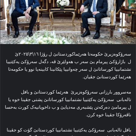
سەرۆکوەزیرێ حکومەتا هەرێماکوردستانێ ل رۆژا ١٦\٣\٢٠٢٥ێ
ل باژارۆکێ پیرمام یێ سەر ب هەولێرێ ڤە، دگەل سەرۆکێ یەکێتییا
نشتمانییا کورساتانێ ل سەر چەوانییا پێکانینا کابینەیا نوو یا حکومەتا
هەرێما کوردستانێ جڤیان.
مەسروور بارزانی سەرۆکوەزیرێ هەرێما کوردستانێ و بافل
تالەبانی سەرۆکێ یەکێتییا نشتمانییا کورساتانێ پشتی جڤینا خوە یا
ل پیرمامێ دەرکەتن پێشبەری مەدیایێ و ب داخویانیەک کورت بەحسا
ناڤەرۆکا جڤینا خوە کرن.
بافل تالەبانی سەرۆکێ یەکێتییا نشتمانییا کوردستانێ گۆت کو جڤینا