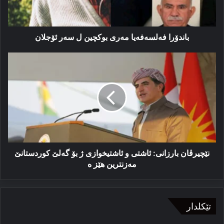
باندۆرا فەلسەفەیا مەری بوکچین ل سەر ئۆجلان
نێچیرڤان
بارزانی:
ئاشتی
و
ئاشتیخوازی
ژ
بۆ
گه‌لێ
کوردستانێ
مه‌زنترین
نێچیرڤان بارزانی: ئاشتی و ئاشتیخوازی ژ بۆ گه‌لێ کوردستانێ
هێز
مه‌زنترین هێز ه
ه
تێکلدار