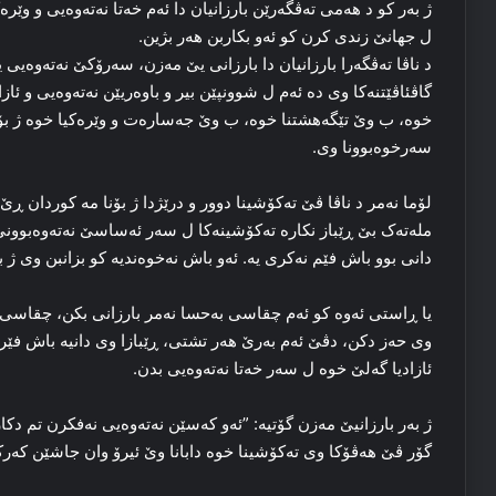
ژ به‌ر کو د هه‌می ته‌ڤگه‌رێن بارزانیان دا ئه‌م خه‌تا نه‌ته‌وه‌یی و وێ
ل جهانێ زندی کرن کو ئه‌و بکاربن هه‌ر بژین.
د ناڤا ته‌ڤگه‌را بارزانیان دا بارزانی یێ مه‌زن، سه‌رۆکێ نه‌ته‌وه‌یی
گاڤئاڤێتنه‌کا وی ده‌ ئه‌م ل شوونپێن بیر و باوه‌ریێن نه‌ته‌وه‌یی و ئ
خوه‌، ب وێ تێگەهشتنا خوه‌، ب وێ جه‌ساره‌ت و وێره‌کیا خوه‌ ژ بۆنا 
سه‌رخوه‌بوونا وی.
لۆما نه‌مر د ناڤا ڤێ ته‌کۆشینا دوور و درێژدا ژ بۆنا مه‌ کوردان ڕێ
مله‌ته‌ک بێ ڕێباز نکاره‌ ته‌کۆشینه‌کا ل سه‌ر ئەساسێ نه‌ته‌وه‌بوونێ
دانی بوو باش فێم نه‌کری یه‌. ئه‌و باش نه‌خوه‌ندیه‌ کو بزانبن وی ژ بۆ
یا ڕاستی ئه‌وه‌ کو ئه‌م چقاسی به‌حسا نه‌مر بارزانی بکن، چقاسی په‌
وی حه‌ز دکن، دڤێ ئه‌م به‌رێ هه‌ر تشتی، ڕێبازا وی دانیه‌ باش فێ
ئازادیا گه‌لێ خوه‌ ل سه‌ر خه‌تا نه‌ته‌وه‌یی بدن.
ژ به‌ر بارزانیێ مه‌زن گۆتیه‌: ”ئه‌و که‌سێن نه‌ته‌وه‌یی نه‌فکرن تم 
گۆر ڤێ هه‌ڤۆکا وی ته‌کۆشینا خوه‌ دابانا وێ ئیرۆ وان جاشێن که‌رک