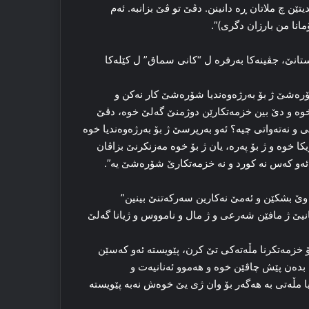
تێن چ ملاتان ڕه‌ دانینن. دڤێ تو ڤێ بزانبه‌. ئه‌م
ڕۆمانا من بارزان دگری)”.
ات یا کوردستانێ، جڤینه‌کا به‌رفره ل “کانی سماق” ل کێله‌کا
شۆره‌شێ ژ بۆ به‌رژه‌وه‌ندیا شۆره‌شێ کار نه‌کن و
خوه‌ و دێ بین خزمه‌تکارێن دوژمنێ گه‌لێ خوه‌، دڤێ
و نه‌ته‌واتی چیه‌؟ ئه‌و به‌رپرسێ ژ بۆ به‌رژه‌وه‌ندیا خوه‌
ا خوه‌ و ژ بۆ په‌ره‌، یان ژ بۆ خوه‌ مه‌زنکرنێ بزاڤان
 ئه‌و که‌س نه‌ کورد و نه‌ خزمه‌تکارێ شۆره‌شێ یه‌”.
ن، وێ بشکێن و ئه‌مێ نه‌کارین سه‌رکه‌تنێ بینین”
ڤانیێ ژ مافێن شه‌رعی و ژ مال و نامووس و ژیانا گه‌لێ
 خزمه‌تکرنا مڵه‌ته‌کی تێ کرن، پێویسته‌ ئه‌و که‌سێن
 بده‌ن پێش چاڤێن خوه‌ و هه‌موو ئه‌نانیه‌ت و
 مڵه‌تی به‌ هه‌گه‌ر بۆ وان ژی یێ خوه‌ش نه‌به‌ پێویسته‌