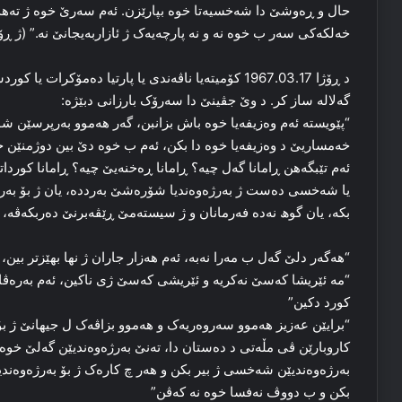
حال و ڕه‌وشێ دا شه‌خسیه‌تا خوه‌ بپارێزن. ئه‌م سه‌رێ خوه‌ ژ ته‌هدی
خه‌لکه‌کی سه‌ر ب خوه‌ نه‌ و نه‌ پارچه‌یەک ژ ئازاربه‌یجانێ نه‌.” (ژ 
د ڕۆژا 1967.03.17 کۆمیته‌یا ناڤه‌ندی یا پارتیا ده‌مۆکر
گه‌لاله‌ ساز کر. د وێ جڤینێ دا سه‌رۆک بارزانی دبێژه‌:
“پێویسته‌ ئه‌م وه‌زیفه‌یا خوه‌ باش بزانبن، گه‌ر هه‌موو به‌رپرسێن 
خه‌مساریێ د وه‌زیفه‌یا خوه‌ دا بکن، ئه‌م ب خوه‌ دێ بین دوژمنێن 
ئه‌م تێبگەهن ڕامانا گه‌ل چیه‌؟ ڕامانا ڕه‌خنه‌یێ چیه‌؟ ڕامانا کورداتی 
یا شه‌خسی ده‌ست ژ به‌رژه‌وه‌ندیا شۆره‌شێ به‌ردده‌، یان ژ بۆ به‌ریک
بکه‌، یان گوھ نه‌ده‌ فه‌رمانان و ژ سیسته‌مێ ڕێڤه‌برنێ ده‌ربکه‌ڤه‌،
“هه‌گه‌ر دلێ گه‌ل ب مه‌را نه‌به‌، ئه‌م هه‌زار جاران ژ نها بهێزتر بی
“مه‌ ئێریشا که‌سێ نه‌کریه‌ و ئێریشی که‌سێ ژی ناکین، ئه‌م به‌ره‌
کورد دکین”
“برایێن عه‌زیز هه‌موو سه‌روه‌ریه‌ک و هه‌موو بزاڤه‌ک ل جیهانێ ژ بۆ
کاروبارێن ڤی مڵه‌تی د ده‌ستان دا، ته‌نێ به‌رژه‌وه‌ندیێن گه‌لێ خوه‌
به‌رژه‌وه‌ندیێن شه‌خسی ژ بیر بکن و هه‌ر چ کاره‌ک ژ بۆ به‌رژه‌وه‌ندیا
بکن و ب دووڤ نه‌فسا خوه‌ نه‌ که‌ڤن”