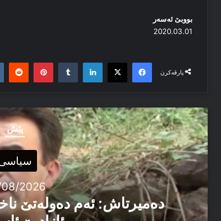
بووبێ ئه‌سه‌ر
2020.03.01
it
nterest
Tumblr
LinkedIn
Facebook
X
پارڤەکرن
پێش
سیاسی
/08/2026
دەمیرتاش: ئەم دەولەتێ ناخ
ئازادیێ ئاس