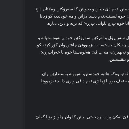
ببینن. ئه‌م دێ ببینن و بخوینن كا سه‌رۆکێن وه‌لاتان د چ
خوه‌ لیستنه‌.ئه‌م دیسا دزانن و مه‌ خوه‌ندیه‌ کو ژیانا
ا خوه‌ ب چ ئاوایی ب ڕێ ڤه‌ برنه‌ و دبن، دیاره‌.
 ل سه‌ر ڕۆل و ئه‌رکێن سه‌رۆکێن خوه‌ ڕانه‌وه‌ستیانه‌ و
 ل چه‌پکان خستیه‌. ب بژیبوونێ چاڤێن وان کۆر کرنه‌ کو
 نه‌بهیزن،، مه‌ ب ڤێ هه‌لوه‌ستا خوه‌ یا خه‌راب ڕێ
 و بنڤیسینن.
‌م، وه‌که‌ هاتبه‌ خوه‌ستن، نه‌بوونە په‌سندارێن وان.
ا مه‌ ئه‌ڤ بوو. لۆما ژی ئه‌م د ڤی واری دا، د ئه‌زموونا
 ڤێ یه‌کێ پر ب ڕه‌حه‌تی ببینن كا وان چاوا ژ بۆنا گه‌لێ