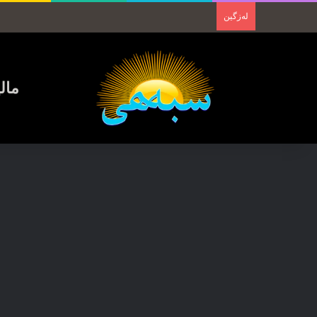
لەزگین
مال