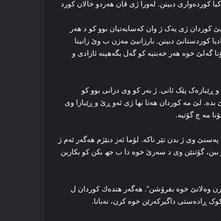
ره‌کیا کورده‌واری دبینن. له‌ورا ژی ڤان هه‌ردو خالان کورد
 یێ کوردان ژی یه‌ک ژ وان که‌سایه‌تیان بوو کو د هه‌ر
ازادیا کوردستانێ دبینن. بارزانیێ مه‌زن ب وێ زانینا
گه‌لێ خوه‌ هه‌ر خه‌بتیه‌ کو گه‌ل بگەھینه‌ ئازادی و
 و ڕێبازه‌ک پێک ئانی. ژ به‌ر کو وی دزانی بوو کو
 بده‌. لێ مه‌ کوردان هه‌تا نها ژی ئه‌و ڕێ و ڕێبازا وی
نا مه‌ چ گۆتیه‌.
سنێ وی ژ بدن تێر ناکه‌. لۆما ئه‌ز دبێژم هه‌گه‌ر ئه‌م ژ
ر ببن، گۆتنێن وی د سه‌رێ خوه‌ دا ب جھ بکن کو بکاربن
دکارن وه‌لاتێ خوه‌ بفرۆشن”. هه‌گه‌ر هندەك کوردان ل
وک ڕاده‌ستی داگیرکه‌رێن خوه‌ کرن، نه‌بانا.