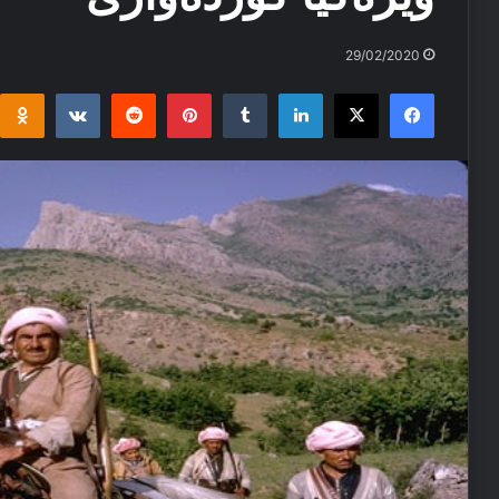
29/02/2020
i
takte
Reddit
Pinterest
Tumblr
LinkedIn
Facebook
X