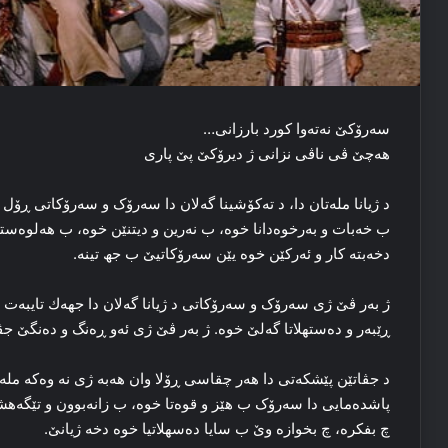
سه‌رۆکێ نه‌ته‌وا کورد بارزانی…
هه‌چێ ڤی ناڤی نزانی ژ دیرۆکێ پێ پاری
د ژیانا مله‌تان دا، د ته‌کۆشینا گه‌لان دا سه‌رۆک و سه‌رۆکاتی ڕۆل
ب خه‌بات و به‌رخوه‌دانا خوه‌، ب نه‌رین و دیتنێن خوه‌، ب هه‌لوه‌ستا خو
دخه‌بته‌ کار و ئه‌رکێن خوه‌ یێن سه‌رۆکاتیێ ب جھ تینە.
ژ به‌ر ڤێ ژی سه‌رۆک و سه‌رۆکاتی د ژیانا گه‌لان دا جهه‌ك تایبه‌ت د
ڕێبه‌ر و ده‌ستهلاتا گه‌لێ خوه‌. ژ به‌ر ڤێ ژی ئه‌و ڕه‌نگ و ده‌نگێ 
د جڤاتێن پێشکه‌تی دا هه‌ر چقاسی ڕۆلا وان هه‌به‌ ژی نه‌ وه‌که‌ مله
پاشده‌مایی دا سه‌رۆک ب هێز و قوه‌تا خوه‌، ب زانه‌بوون و تێگەهشتنا 
چ بفکره‌، چ بخوازە وێ ب سایا ده‌سهلاتیا خوه‌ دخه‌ ژیانێ.