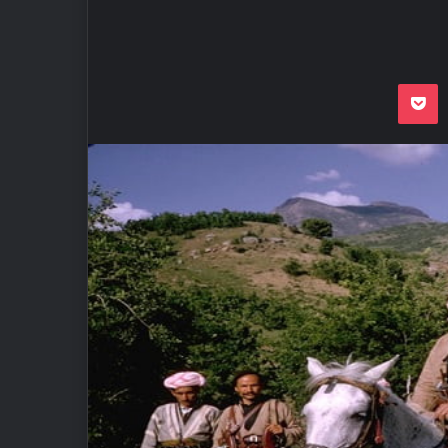
Odnoklassnik
Pocket
VKon