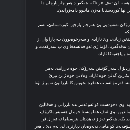
یه‌. لێ ئه‌ڤ تێر ناکه‌. هه‌گه‌ر د هه‌ر چار پارچان دا
کن نها کوردستانا مه‌زن هاتبوو دامه‌زراندن.
کێ نه‌ته‌وه‌یی یێ هه‌رچار پارچێن کوردستانێ، نه‌مر
ه‌.
خن ژیانێ، وێ ئازادی و سه‌رخوه‌بوون ببه‌ پارا وان. ژ
‌ڤدگه‌ریا. لۆما ژی ئه‌و فه‌لسه‌فا وی ب سه‌رکه‌ت. و
 پاچه‌یه‌کا ئازاد.
دنۆ ل سه‌ر گۆتنێن سه‌رۆکێ خوه‌ بارزانیێ نه‌مر
اربن گه‌لێ خوه‌ ئازاد، وه‌لاتێ خوه‌ ژ بن نیرێ
. فه‌رمۆ ئه‌م ب هه‌ڤره‌ بخوینن كا بارزانیێ نه‌مر ژ بۆنا
 وی دخوه‌ست کو ئه‌و ئه‌مر بده‌ بارزانی و هه‌ڤالێن
ندبوو، وی ئه‌ڤ هه‌لوه‌ستا خوه‌ ل هه‌مبه‌ر باکرۆڤ
بکه‌. هه‌گه‌ر ئه‌ز ژ ته‌هدیتان بترسیاما ته‌ ئه‌ز ل ڤر
ه‌یه‌تا کو مافێ نه‌ته‌وه‌یان دپارێزه‌. لێ ئه‌م دێ د هه‌ر