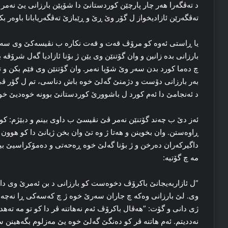
د ته‌ڤگه‌را هه‌ر چار پارچێن کوردستانێ دا شۆپێن بارزانی یێ نه‌مر هه‌
ته‌ڤگه‌رێن ئازادیخواز ل گۆر وێ ڕێ و ڕێبازێ ته‌ڤگه‌ریابانا باوه‌ر ب
یا ڕاستی ئه‌وه‌ کو مرۆڤ قه‌ت و قه‌ت نکاره‌ ب نڤیسه‌کێ وی سه‌رۆ
بارزانی بده‌ زانین و وان گۆتنێن وی یێن ژ بۆنا ئازادیا گه‌ل شرۆڤه‌ بک
چ ده‌ما کورد بدن سه‌ر وێ شۆپا نه‌مر. وان گۆتنێن وی فێم بکن و تێ
به‌ر بارزانی دۆست و دژمنێ گه‌لێ خوه‌ باش دناسی، تم ل گۆر ڤێ ته
د ئه‌نجامێ دا ئه‌م کورد ل باشوورێ کوردستانێ بوونه‌ خوه‌دیێ خوه‌ و
ئه‌ز دێ ب چه‌ند گۆتنێن نه‌مر ڤێ نڤیسێ ب داوی بینم و دبێژم: کور
ڕاوه‌ستن. وان بخوینن و هه‌تا ژ وه‌ تێ وان بخن ژیانێ دا کو هوون بک
داگیرکه‌ران ده‌رخن و ژ بۆنا گه‌لێ خوه‌ ڕه‌حه‌تی و ده‌مۆکراسیێ بینه‌
مه‌ چ گۆتیه‌:
”ل ئازاربه‌یجانێ باکرۆڤ دخوه‌ست کو بارزانی د بن ئه‌مرێ وی دابە.
وی. لێ بارزانی وه‌که‌ چ جاران سه‌رێ خوە ژ چ که‌سه‌کی ڕا نەچەما
ژی دانی و گۆت: ”هه‌ڤال باکرۆڤ ئه‌م نه‌هاتنه‌ ڤر دا کو تو مه‌ ته‌هدید 
نه‌ددیتم. ئه‌م هاتنه‌ ڤر کو ده‌نگێ گه‌لێ خوه‌ یێ مەزلوم بگەھینن سۆڤ