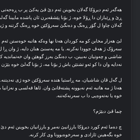
هه‌گه‌ر ئه‌م دیرۆکا گه‌لان بخوینن ئه‌م دێ ڤێ یه‌کێ پر ب ڕه‌حه‌تی 
ڕێ و ڕێبازان دا ڕۆلا خوه‌، ژ بۆنا پێشڤه‌برن ئان پاشده‌ مایینا گه‌لێ 
گه‌لان چاوا ل گۆر ڕه‌نگ و ده‌نگێ سه‌رۆکێن خوه‌ ڕه‌نگ گرتنه‌ و ژیان
لێ هه‌زار مخابن کو مه‌ کوردان هه‌تا نها وه‌که‌ هاتبه‌ خوه‌ستن ئه‌م
سه‌رۆک ژ هه‌ڤ جوودا نه‌کرنه‌. یا مه‌ په‌سنێ هنان دایه‌، ژ وان ڕا
شاشی و چه‌وتیان نه‌بینن، ب ده‌نگێ به‌رز گوهێن وان خه‌تماندیه‌ کو
نه‌دایه‌ وان دا کو ئه‌و تشتێن باش ژ بۆنا مه‌، ژ بۆنا گه‌لێ خوه‌ بێژن
ل گه‌ل ڤان شاشیان، مه‌ ڕاستیا هندە سه‌رۆکێن خوه‌ ژی نه‌دیتنه‌. ئه
هه‌تا ژ مه‌ هاتبه‌ ئه‌م نه‌بوونه‌ پشته‌ڤانێ وان. ئاها قه‌لسی و نه‌زانی
خوه‌ یا نه‌ته‌وه‌یی دا ب سه‌رنه‌که‌تنه‌.
چما ڤێ دبێژم؟
چ ده‌ما ئه‌م کورد دیرۆکا بارزانیێ نه‌مر و بارزانیان بخوینن ئه‌م دێ
خوه‌ بگەهینن ئازادی و سه‌رخوه‌بوونا وی کار کرنه‌.