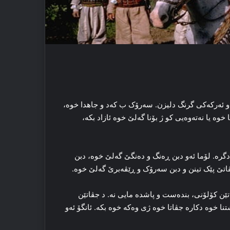
 و ئه‌رکه‌کی گرنگ دلیزن. سه‌رۆک ب که‌د و جاهدا خوه‌،
ه‌ یا نه‌ته‌وه‌یی کو ژ بۆنا گه‌لێ خوه‌ ئازاد بکه‌،
گره‌. لۆما ئه‌و دبن ڕه‌نگ و ده‌نگێ گه‌لێ خوه‌، دبن
جڤاتێ پێک تینن و دبن سه‌رۆک و ڕێڤه‌برێ گه‌لێ خوه‌.
‌تێن کۆلۆنی، بنده‌ست و پاشده‌ مایی نه‌. د جڤاتێن
خوه‌ دکاره‌ جڤاتا خوه‌ ژی وه‌که‌ خوه‌ بکه‌. ئانگۆ ئه‌و