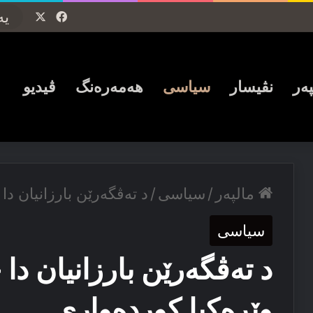
Facebook
X
پەر
نڤیسار
سیاسی
ھەمەرەنگ
ڤیدیو
مالپەر
/
سیاسی
/
د ته‌ڤگه‌رێن بارزانیان دا 
سیاسی
د ته‌ڤگه‌رێن بارزانیان دا خ
وێره‌کیا کورده‌واری