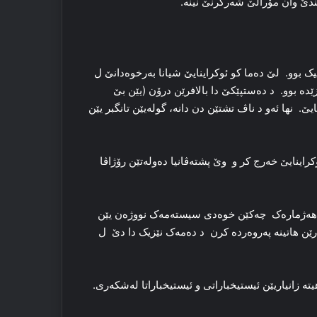
ندێ وان مۆرالێ شەرکرنێ نینە.
ک بوو. لێ ده‌ما کو ئوکراینایێ شیانا به‌رخوه‌دانێ ل
زێده‌ بوو. د ده‌ستپێکێ دا بالافرێن درۆن (یێن بێ
. نها ئه‌و د ناڤ تشتێن دن دانە، گوله‌یێن تانگبر یێن
وکراینایێ خەرج کر و وێ پشتەڤانیا دەولەتێن رۆژاڤا
ر هه‌ژماره‌ک چه‌کێن خوەدی سیستەمەک نووژه‌ن یێن
که‌رێن هاتینە پەروەردە کرن د ده‌مه‌ک نێزیک دا دێ ل
ە زانیاریێن ئیستیخباراتی و ئیستیخباراتا له‌شکه‌ری.