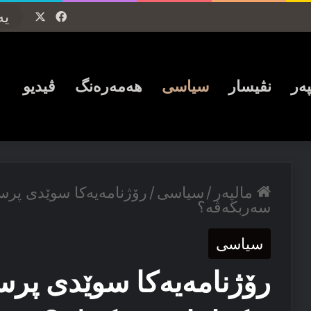
Facebook
X
پەر
نڤیسار
سیاسی
ھەمەرەنگ
ڤیدیو
مالپەر
/
سیاسی
/
رۆژنامەیەکا سوێدی پرسیار
سەربکەڤە؟
سیاسی
رۆژنامەیەکا سوێدی پرسیا