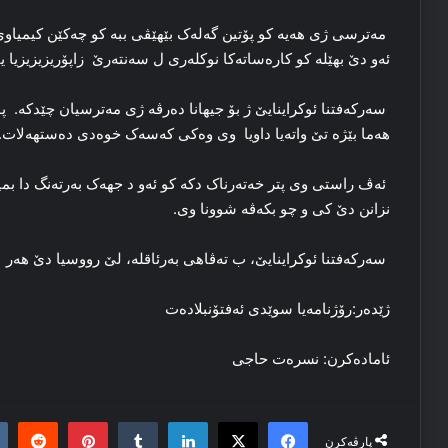
مه‌ترسی ژی هه‌یه‌ کو پۆتین گەلەک بێهێڤی ببه‌ کو چه‌کێن کیمیاوی 
ئه‌و دێ بهێله‌ کو کاره‌ساته‌کا نوکله‌ری ل سەنتەرێ زاپۆریزیزیزیا یا 
سه‌رکه‌فتنا ئوکراینایێ ژ بۆ جیهانا ده‌رڤه‌ ژی مەترسیان چێدکه‌. پۆت
هه‌ما بێژه‌ تێ واته‌یا داویا وی وه‌کی کەسەک خوەدی دەستهەلات.
ئه‌ڤ راستی وی پتر خه‌ته‌رناک دکه‌ کو ئەو د جهەک بەرتەنگ دا بمین
نزانن دێ کی و چو بکه‌ڤه‌ شوونا وی.
سه‌رکه‌فتنا ئوکراینایێ، ب ته‌ڤاهی بەرئاقلە، لێ رووسیا دێ هەر ب
ژێدەر:‌رۆژنامەیا سوێدی ئەفتۆنبلادەت
ئامادەکرن: نسرەت حاجی
it
nterest
Tumblr
LinkedIn
Facebook
X
پارڤەکرن