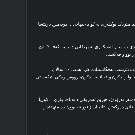
 هێزه‌ک نوکله‌ری یه‌ کو د جیهانێ دا دویه‌مین ئارتێشا
واس دێ ب سەر لەشکەرێ ئەمریکایی دا بسەرکەڤن؟ لێ
د سالا ۱۹۷۹ێ دا یه‌کیتیا سۆڤیه‌تێ ژ بۆ رزگارکرنا رژێما کۆمونیست ئێریشی ئەفگانستانێ کر. پشتی ١٠ سالان
یکاریا وابن دکرن و فینانسه‌ دکرن، رووس وه‌کی شکەستی
ئەفگانستانێ ل هه‌مبه‌ر ته‌رۆرێ، هێزێن ئەمریکی د ته‌باخا بۆری دا کوریا
 ده‌رکه‌تن. تالیبان ژ نوو ڤه‌ بوون ده‌ستهلاتدار.