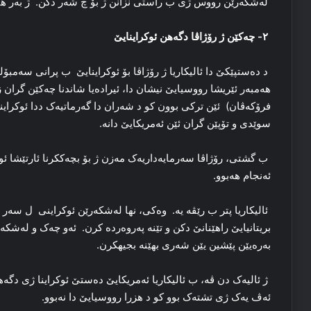
له‌شکه‌رێن رووس ژی ب راستی نزانن ژ بۆ چ شه‌ر دکن. ژ بەر ه
۲- چه‌کێن ژ رۆژاڤا دگەهن ئوکراینایێ
د ده‌ستپێکێ دا ئالیکاریا ژ رۆژاڤا بۆ ئوکراینایێ ب پرانی سه‌مبۆلی
هه‌مبه‌ر ئێریشا رووسیایێ نیشان دا، ئیراده‌یا شاندنا چه‌کێن گران 
فرۆکەڤان) ئێن ترکی بوون کو د شه‌ران دا گەرماتیەک ددا ئوکراینایێ
سوێدی و تۆپێن گران ئێن ئەمریکایێ دانه‌.
ب گشتی، رۆژاڤا سه‌رمایه‌داریه‌ک مه‌زن ژ بۆ بچه‌ککرنا ئارتێشا ئ
ئەنجام هەبوو.
ئالیکاریا پتر ب رێڤە یە. وەکی، نها له‌شکه‌رێن ئوکراینی ل سه‌
بریتانیایێ راهێنانێ دکن و تێنه‌ په‌روه‌رده‌ کرن. ئەو چه‌ک و له‌ش
بەرەیێن پێشین یێن شەری بهێنە بجیهکرن.
ژ ئالیەک دن ڤە، ب ئالیکاریا ئەمریکایێ دەستێ ئوکراینا ژی دگەهیت
ئەڤ یەک ژی تشتەک بوو کو د هزرا رووسیایێ دا نەبوو.