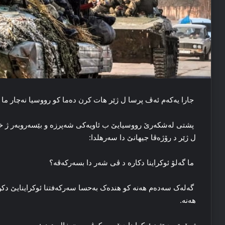
جارا یه‌که‌م ئه‌ڤ پرسا ل ژێر هات کرن ده‌ما کو رووسیا نه‌چار ما 
پشتی لەشکەرێ رووسیایێ ب ئاویەکی شەپرزە و بێسەروبەر ژ خ
ل ژێر د رۆژەڤا جیهانێ دا سەرهلدا:
ما گەلۆ ئوکراینا دکاره‌ د ڤی شه‌ر دا بسەرکەڤە؟
گه‌له‌ک سه‌ده‌م هه‌نه‌ کو هندەک بەحسا سه‌رکه‌فتنا ئوکراینایێ 
هه‌نه‌.