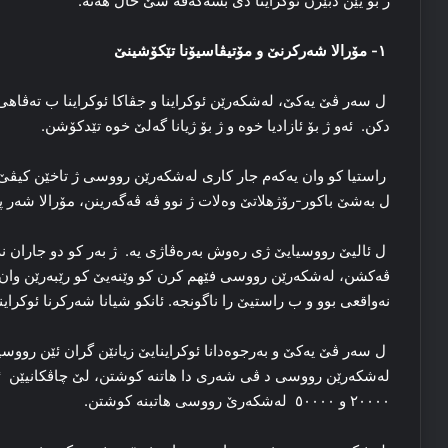
ژ بۆ یێن دبێژن ئوکراینا دێ بسەکەڤە سێ خال هەنە:
۱- مۆرالا شەرکرنێ و مۆتیڤاسیۆنا تێکۆشینێ
ل سه‌ر ڤێ یه‌کێ، له‌شکه‌رێن ئوکراینا و جڤاکا ئوکراینا ب ته‌ڤاهی
دکن. ئەو ژ بۆ ئازادیا خوه‌ و ژ بۆ ژیانا گه‌لێ خوه‌ تێدکۆشن.
راستیا کو وان یه‌که‌م جار کاری له‌شکه‌رێن رووسی ژ تاخێن کیڤێ پ
ل به‌شێ باکور-رۆژهلاتێ وه‌لات ژ نوو ڤه‌ ڤه‌گه‌رینن، مۆرالا شه‌ر پت
ل ئالیێ رووسیایێ ژی ره‌وش به‌ره‌ڤاژی یه‌. ژ به‌ر کو دو جاران نه
ڤه‌کشن، له‌شکه‌رێن رووسی فێهم کرن کو وێنه‌یێ کو رێبه‌رێن وان ژ
نەواقعی بوو و ب راستیێ را ناگونجه‌. ئانکو شیانا شەرکرنا ئوکرای
ل سه‌ر ڤێ یه‌کێ و بەرجوەدانا ئوکراینایێ زیانێن گران ئێن رووسیای
له‌شکه‌رێن رووسی د ڤی شەری دا هاتنە کوشتن، لێ چاڤکانیێن ئه‌و
۲۰۰۰۰ و ٥۰۰۰۰ لەشکەرێ رووسی هاتبنە کوشتن.