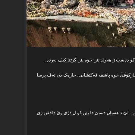
کو دەست ژ هه‌ولدانێن خوه‌ یێن گرتنا کیڤ به‌رده‌.
ارکۆڤێ خوە پاشڤە ڤەکێشایی، جارەک دن ئەڤ پرسا
دکن، لێ د هه‌مان ده‌مێ دا یێن کو ل دژی وێ داخڤن ژی