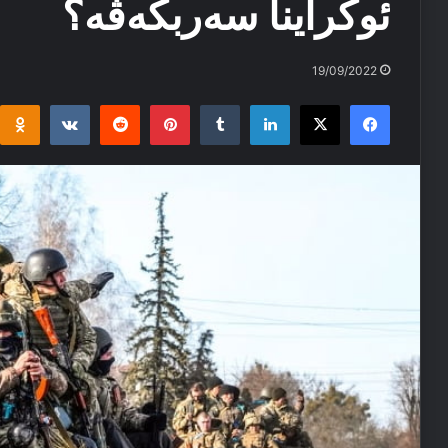
ئوکراینا سەربکەڤە؟
19/09/2022
i
takte
Reddit
Pinterest
Tumblr
LinkedIn
Facebook
X