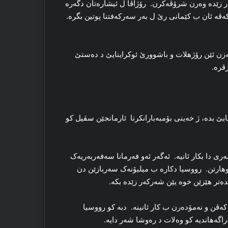
 زێده‌ وه‌رن شرۆڤه‌کرن. رۆژاڤا ل ئیشاره‌تان دگه‌ره‌
ه‌ڤه‌ ئان ب کێمانی رێ ل به‌ر سه‌رکه‌فتنا پوتین بگره‌.
 مه‌زن ئێن رۆژهلات و باشوورێ ئوکراینایێ د ده‌ستێ
ڤره‌.
ایێ بدە، ژ خه‌ینی بۆمبه‌بارانکرنا ئارمانجێن سڤیل کو
دا بکار ئانیه‌. ئەگه‌ر ئه‌و فه‌رمانا سه‌فه‌ربه‌ریه‌ک
گوهارتن. رووسیا دکاره‌ ب میلیۆنه‌ک سەربازێن دن
ه‌تر هێزێن خوه‌ یێن شه‌رکەر زێده‌ بکه‌.
 که‌ڤن و نەمۆدەرن ب کار ئانینه‌. دبه‌ کو رووسیا
اگەهاندیە کو وەلات د رەوشا شه‌ر دایه‌.