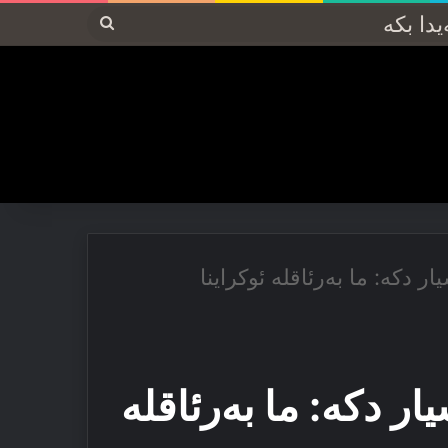
پەیدا
بکە
 دکە: ما بەرئاقلە ئوکراینا
ر دکە: ما بەرئاقلە