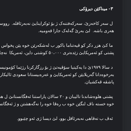
۳- میناکێن دیرۆکی
ل سه‌ر کاخه‌زێ، سه‌رکه‌فتنه‌ک ژ بۆ ئوکراینایێ نەبەرئاقلە. رووسیا
هه‌ری باشه‌. لێ به‌رێ گه‌له‌ک جارا قه‌ومیە.
ما کێ هزر دکر کو ڤیه‌تناما باکور ب له‌شکه‌رێن خوه‌ یێن پخ
پشتی کو ئەمریکایێ زێده‌تری ٥۰،۰۰۰ کوشتی داین، ئەمریکا نەچار بوو و ڤەکشیا.
به‌رخوه‌دانا گه‌ریلایێن کو ئەمریکایێ و عه‌ره‌بیستانا سعودی ئال
پاشڤه‌ ڤه‌کشیان.
پشتی هلوه‌شاندنا تالیبان و ۲۰ سالان پاراستنا 
خوە خستە ناڤ لنگێن خوە ب رەڤا خوە را نەگەهشتن و ژ ئەفگانستانێ
ئەڤ ب ته‌ڤاهی نەبەرئاقل بوو، لێ دیسا ژی ئه‌و چێبوو.