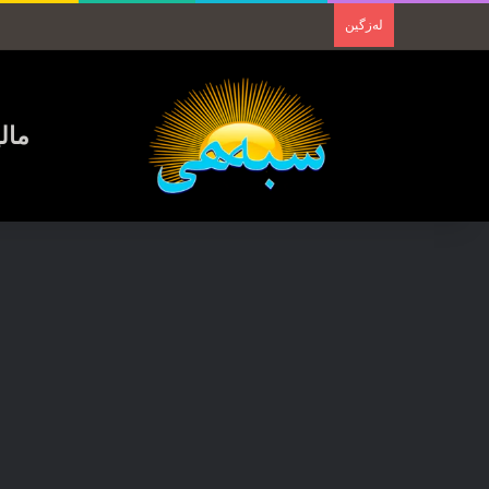
لەزگین
مال