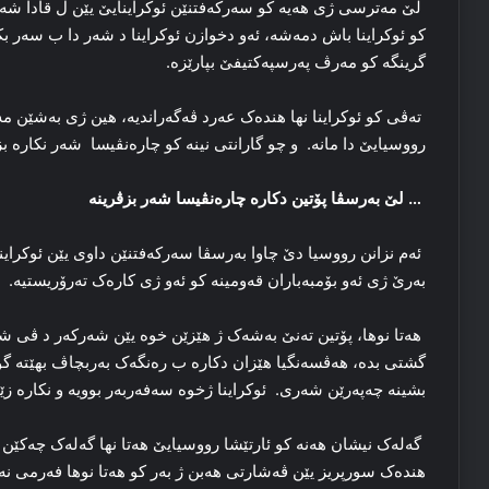
لێ مه‌ترسی ژی هه‌یه‌ کو سه‌رکه‌فتنێن ئوکراینایێ یێن ل قادا شه‌ر
کو ئوکراینا باش دمه‌شه‌، ئه‌و دخوازن ئوکراینا د شه‌ر دا ب سه‌ر بک
گرینگه‌ کو مه‌رڤ په‌رسپه‌کتیفێ بپارێزه‌.
ته‌ڤی کو ئوکراینا نها هنده‌ک عه‌رد ڤه‌گه‌راندیه‌، هین ژی به‌شێن
رووسیایێ دا مانە. و چو گارانتی نینە کو چارەنڤیسا شه‌ر نکاره‌ بز
… لێ به‌رسڤا پۆتین دکاره‌ چارەنڤیسا شه‌ر بزڤرینه‌
ئه‌م نزانن رووسیا دێ چاوا به‌رسڤا سه‌رکه‌فتنێن داوی یێن ئوکراین
به‌رێ ژی ئەو بۆمبەباران قەومینە کو ئەو ژی کارەک تەرۆریستیە.
هه‌تا نوها، پۆتین ته‌نێ به‌شه‌ک ژ هێزێن خوە یێن شه‌رکه‌ر د ڤی شەری 
گشتی بده‌، هه‌ڤسه‌نگیا هێزان دکاره‌ ب ره‌نگه‌ک به‌ربچاڤ بهێتە 
بشینه‌ چەپەرێن شەری. ئوکراینا ژخوه‌ سه‌فه‌ربه‌ر بوویه‌ و نکاره‌ زێد
گه‌له‌ک نیشان هه‌نه‌ کو ئارتێشا رووسیایێ هه‌تا نها گه‌له‌ک چه‌کێن
هندەک سورپریز یێن ڤەشارتی هەبن ژ به‌ر کو هەتا نوها فه‌رمی نەر