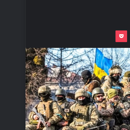
Odnoklassnik
Pocket
VKon