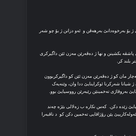
 ژ بۆ بەرخوەدانێ بەرهەڤن و ئه‌و دزانن ژ بۆ چو شه‌ر
اشڤه‌ بکشینن و نها ژ ده‌ڤه‌رێن مه‌زن ئێن داگیرکری
ر بلند کر.
‌چار مان کو ژ ده‌ڤه‌رێن مه‌زن ئێن کو داگیرکربوون
 شیانا شه‌رکرنا ئوکراینایێ ددا وان، وێنەیەک
نایێ بەروڤاژی تەخمینێن رێبەرێن رووسیایێ بوو.
ێ زێده‌ دکن. که‌س نکاره‌ ب زه‌لالی بێژه‌ چه‌ند
له‌کارییێ یێن رۆژاڤایی تەخمین دکن کو د ناڤبه‌را