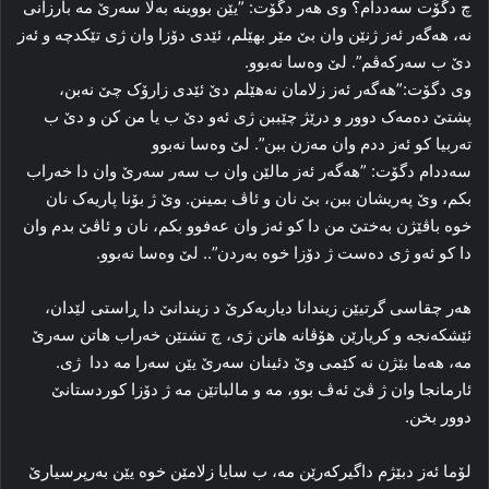
چ دگۆت سه‌ددام؟ وی هه‌ر دگۆت: ”یێن بووینە به‌لا سه‌رێ مه‌ بارزانی
نه‌، هه‌گه‌ر ئه‌ز ژنێن وان بێ مێر بهێلم، ئێدی دۆزا وان ژی تێكدچە و ئه‌ز
دێ ب سه‌رکه‌ڤم”. لێ وه‌سا نه‌بوو.
وی دگۆت:”هه‌گه‌ر ئه‌ز زلامان نه‌هێلم دێ ئێدی زارۆک چێ نه‌بن،
پشتێ ده‌مه‌ک‌ دوور و درێژ چێببن ژی ئه‌و دێ ب یا من كن و دێ ب
ته‌ربیا کو ئه‌ز ددم وان مه‌زن ببن”. لێ وه‌سا نه‌بوو
سه‌ددام دگۆت: ”هه‌گه‌ر ئه‌ز مالێن وان ب سه‌ر سه‌رێ وان دا‌ خه‌راب
بکم، وێ په‌ریشان ببن، بێ نان و ئاڤ بمینن. وێ ژ بۆنا پاریه‌ک نان
خوه‌ باڤێژن به‌ختێ من دا کو ئه‌ز وان عه‌فوو بکم، نان و ئاڤێ بدم وان
دا کو ئه‌و ژی دەست ژ دۆزا خوه‌ به‌ردن”.. لێ وه‌سا نه‌بوو.
هه‌‌ر چقاسی گرتیێن زیندانا دیاربه‌کرێ د زیندانێ دا‌ ڕاستی لێدان،
ئێشکه‌نجه‌ و کریارێن هۆڤانه‌ هاتن ژی، چ تشتێن خه‌راب هاتن سه‌رێ
مه‌، هه‌ما بێژن نه‌ کێمی وێ دئینان سه‌رێ یێن سەرا مە ددا ‌ ژی.
ئارمانجا وان ژ ڤێ ئه‌ڤ بوو، مه‌ و مالباتێن مه‌ ژ دۆزا کوردستانێ
دوور بخن.
لۆما ئه‌ز دبێژم داگیرکه‌رێن مه‌، ب سایا زلامێن خوه‌ یێن به‌رپرسیارێ