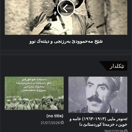
و
دیتنەك
نوو
شێخ مەحموودێ بەرزنجی و دیتنەك نوو
تێکلدار
(no title)
ئەنوەر مایی (١٩١٣-١٩٦٣) خامە و
21/07/2026
خوین د خزمەتا کوردستانێ دا
26/07/2026