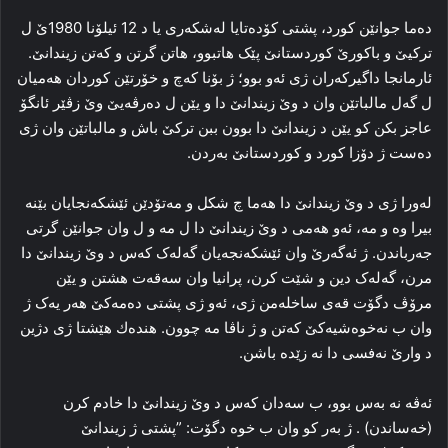
ده‌ما جوانێن کورد، پشتی كۆدەتایا له‌شکه‌ری یا د 12 ئیلۆنا 1980ێ ل
ترکیێ و باکورێ کوردستانێ پێک هاتبوو، هاتن گرتن و که‌تن زیندانێ.
ئارمانجا داگیرکه‌ران ژی ئه‌و بوو؛ ژ بۆنا که‌چ و خۆرتێن کوردان هه‌میان
ل گه‌ل مالباتێن وان د وێ زیندانێ دا‌ و یێن ل ده‌رڤه‌یێ وێ زڤێر ئانگۆ
عاجز بکن کو یێن د زیندانێ دا‌ بوون ببن ترکێ باش و مالباتێن وان ژی
دەست ژ دۆزا کورد و کوردستانێ به‌ردن.
له‌ورا ژی د وێ زیندانێ دا هه‌ما چ شکل و مه‌تۆدێن ئێشکه‌نجایان بێنه‌
بیرا وه‌ و مه‌، ئه‌و هه‌می د وێ زیندانێ دا‌ ل مه‌ و ل وان جوانێن گرتی‌
جه‌رباندن. ژ ئەگەرێ وان ئێشکه‌نجه‌یان گه‌له‌ک که‌س د وێ زیندانێ دا‌
مرن، گه‌له‌ک دین و شێت کرن، پرانیا وان سه‌قه‌ت هشتن و یێن
مرۆڤ دگۆت قه‌ی ساخله‌من ژی، ئه‌و ژی پشتی ده‌مه‌کێ هه‌ر یه‌ک ژ
وان ب نه‌خوه‌شیه‌کێ که‌تن و ژ ناڤا مه‌ چوون. هندەك هێشتا ژی دژین
د وارێ نه‌فسی دا‌ نه‌ زێده‌ باشن.
ئه‌ڤە نه‌ به‌س بوو، ب سه‌دان که‌س د وێ زیندانێ دا خادم کرن
(خەساندن) . ژ به‌ر کو وان ب خوه‌ دگۆت: ”پشتی ژ زیندانێ