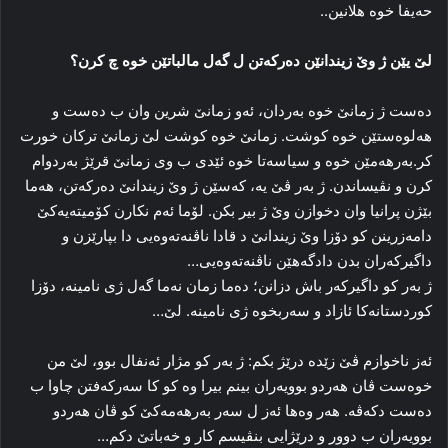
حەیفا خوە هلانین..
لێ یێن ژ وێ زیندانێن ده‌رکه‌تن ل گه‌ل مالباتێن خوه‌ چ کرن؟
دەست ژ زمانێ خوه‌ به‌ردان، ئه‌و زمانێ شرین وان ب ده‌ست و
هه‌لوه‌ستێن خوه‌ کوشت. زمانێ خوە کوشت لێ زمانێ ترکان خورت
کر.به‌رهه‌مێن خوه‌ و سیاسه‌تا خوه‌ ئێدی ب وی زمانێ قرێژ بەردوام
كرن و نڤیساندن. ژ به‌ر ڤێ یه‌، که‌سێن ژ وێ زیندانێ ده‌رکه‌تن، هه‌ما
بێژن پرانیا وان دخوازن وێ ژ بیر بکن. لۆما ئه‌م نکارن کۆمیته‌یه‌کێ
دامەزرینن کو دۆزا وێ زیندانێ د قادا ناڤنه‌ته‌وه‌یی دا بپارێزن و
داگیرکه‌ران بدن دادگەھێن ناڤنه‌ته‌وه‌یی…
ژ به‌ر کو داگیرکه‌ر باش دزانن؛ ده‌ما زمان نه‌ما گه‌ل ژی نامینه‌، دۆزا
کوردستانه‌کا‌ ئازاد و سه‌ربخوه‌ ژی نامینه‌. لێ…
ئه‌ز ناخوازم ڤێ زێده‌ درێژ بکم: ژ به‌ر کو مژار ئه‌نفال بوو، لێ من
خوه‌ست ڤان هه‌ردو بوویه‌ران بینم بیرا وه‌ کو كا سه‌رکەفتن چاوا ب
ده‌ست دکه‌ڤه‌. هه‌ر وه‌ها ئه‌ز ل سه‌ر به‌رهه‌مه‌کێ كو ڤان هه‌ردو
بوویه‌ران ب دوور و درێژایی بنڤیسم کار و خه‌باتێ دکم…