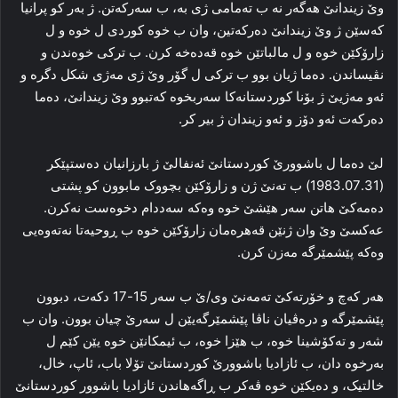
وێ زیندانێ هه‌گه‌ر نه‌ ب ته‌مامی ژی به‌، ب سه‌رکه‌تن. ژ به‌ر کو پرانیا
که‌سێن ژ وێ زیندانێ ده‌رکه‌تین، وان ب خوه‌ کوردی ل خوه‌ و ل
زارۆکێن خوه‌ و ل مالباتێن خوه‌ قه‌ده‌خه‌ کرن. ب ترکی خوه‌ندن و
نڤیساندن. ده‌ما ژیان بوو ب ترکی ل گۆر وێ ژی مه‌ژی شکل دگره‌ و
ئه‌و مه‌ژیێ ژ بۆنا کوردستانه‌کا‌ سه‌ربخوه‌ که‌تبوو وێ زیندانێ، ده‌ما
ده‌رکه‌ت ئه‌و دۆز و ئه‌و زیندان ژ بیر کر.
لێ ده‌ما ل باشوورێ کوردستانێ ئه‌نفالێ ژ بارزانیان ده‌ستپێکر
(1983.07.31) ب تەنێ ژن و زارۆکێن بچووک مابوون کو پشتی
ده‌مه‌کێ هاتن سه‌ر هێشێ خوه‌ وه‌که‌ سه‌ددام دخوه‌ست نه‌کرن.
عه‌کسێ وێ وان ژنێن قه‌هره‌مان زارۆکێن خوه‌ ب ڕوحیه‌تا نه‌ته‌وه‌یی
وه‌که‌ پێشمێرگه‌ مه‌زن کرن.
هه‌ر که‌چ و خۆرته‌کێ ته‌مه‌نێ وی/ێ ب سه‌ر 15-17 دکه‌ت، دبوون
پێشمێرگه‌ و دره‌ڤیان ناڤا پێشمێرگه‌یێن ل سه‌رێ چیان بوون. وان ب
شه‌ر و ته‌کۆشینا خوه‌، ب هێزا خوه‌، ب ئیمکانێن خوە یێن كێم ل
به‌رخوه‌ دان، ب ئازادیا باشوورێ کوردستانێ تۆلا باب، ئاپ، خال،
خالتیک، و دەیكێن خوه‌ ڤەكر ب ڕاگەهاندن ئازادیا باشوور کوردستانێ