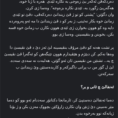
دەردكەڤن ئەگەر یێ زەوجی بە نكارە ئێدی ‌ هه‌ره‌ با ژنا خوه‌،
هه‌گه‌ریێ زگورد بە‌، ئێدی نکارە‌ بزه‌وجه‌”. وه‌سا ژی کرن.
وان دگۆتن: ”پشتی کو تو ژ ڤێ زیندانێ دەردكەڤی، دڤێ تو ئێدی
زمانێ خوه‌ بكار نەئینی‌، ژ به‌ر کو د ڤێ زیندانێ دا مە ئەو پەروەردە
دایە وە كو هوون بخوازن ژی ئێدی ھوون نکارن ب زمانێ خوه‌ قسه‌
بکن، بخوینن و بنڤیسینن. وه‌سا ژی بوو.
پر تشت هه‌نه‌ کو دڤێ مرۆڤ بنڤیسینه‌ لێ ئه‌ز دێ د ڤێ نڤیسێ دا‌
وه‌ها نەکم. کن دبێژم و هێڤیدارم هوون تێبگەھن کو ئەگەرا ڤێ نڤیسێ
چ یه‌… تشتێن من نڤیسین ئان ئه‌و گۆتن، هه‌لبه‌ت نه‌ سه‌دی سه‌ده‌.
لێ ل گۆر من ب پرانی داگیرکه‌ر و کاربده‌ستێن وێ زیندانێ ب
سه‌رکه‌تن.
ئه‌نفالێ چ ئانی و بر؟
ده‌ما ئه‌نفالێ ده‌ستپێ کر، ئارمانجا دكتاتۆر سه‌ددام ئه‌و بوو کو ده‌ما
مێر نه‌مینن دێ ژنێن وان نکارن زارۆکێن بچووک مه‌زن بکن و ژ بۆنا
ژیانه‌که‌ نوو به‌رخوه‌ بدن.