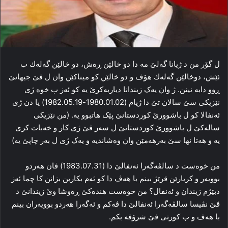
ل گۆر من د ژیانا گه‌لێ مه‌ دا دو خالێن ڕه‌ش، دو خالێن گەلەك ب
ئێش، دوخالێن گەلەك هۆڤ و دو خالێن کو میناکێن وان ل ڤێ جیهانێ
ڕوو دابه‌ نینن. ژ وان یه‌ک زیندانا دیاربه‌کرێ یه‌ کو ئه‌ز ب خوه‌ ژی
نێزیكی سێ سالان تێ دا ژیام (1980.01.02-1982.05.19) یا دن ژی
ئه‌نفالا کو ل باشوورێ کوردستانێ پێک هاتبوو یه‌. (من نێزیکی
ساله‌کێ ل باشوورێ کوردستانێ ل سه‌ر ڤێ ژی کار و خه‌بات کری
یه‌ و هه‌تا نها سێ به‌رهه‌مێن وان وه‌شاندیه‌ و یه‌ک ژی ل به‌ر چاپێ یه‌)
من خوه‌ست د سالڤه‌گه‌را ئه‌نفالێ دا (1983.07.31) ڤان هه‌ردو
بوویه‌ر و کریارێن قرێژ بینم با هه‌ڤ دا کو ئه‌م بکاربن بزانن كا چما ئه‌ز
دبێژم زیندان و ئه‌نفال؟ من خوه‌ست هنده‌کێ ڕه‌وشا وێ زیندانێ د
ڤێ نڤیسا سالڤه‌گه‌را ئه‌نفالێ دا‌ ڤه‌کم و ئەگەرا هه‌ردو بوویه‌ران بینم
با هه‌ڤ و ب کورتی ڤێ شرۆڤه‌ بکم.