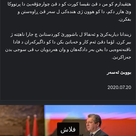
هێڤیدارم کو من د ڤێ نڤیسا کورت کو د ڤێ چوارچۆڤەیێ دا پرتووکا
وێ هازر دکم، دا کو هوون ژی هنده‌کی ل سه‌ر ڤێ ڕاوه‌ستن و
بفکرن.
زیندانا دیاربه‌کرێ و ئه‌نفالا ل باشوورێ کوردستانێ چ جارا ناھێتە ژ
بیر کرن. لۆما دڤێ ئه‌م کار و خه‌باتێ بکن دا کو داگیرکه‌ران د قادا
ناڤنه‌ته‌وه‌یی دا‌ بخن بەر دادگەھان و وان هه‌ردویان ب ڤی سوجی بدن
جه‌زاکرنێ.
بووبێ ئەسەر
2020.07.20
فلاش