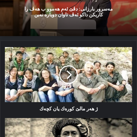
مەسرور بارزانی: دڤێ ئەم هەموو ب هەڤ را
کاربکن داکو ئەڤ تاوان دوبارە نەبن
ژ
ھەر
مالێ
كورەك
یان
كچەك
ژ ھەر مالێ كورەك یان كچەك
شێخ
مەحموودێ
بەرزنجی