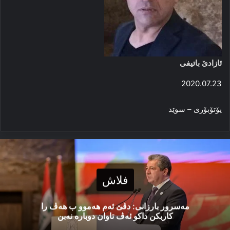
ئازادێ باتیفی
2020.07.23
یۆتۆبۆری – سوێد
فلاش
مەسرور بارزانی: دڤێ ئەم هەموو ب هەڤ را
کاربکن داکو ئەڤ تاوان دوبارە نەبن