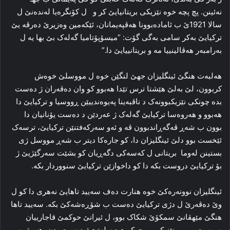
نەئینن. پچ پچە خوە نێزیکی بریتانیایێ کر و ل کۆنگرەیا لەندەنێ ل
سالا 1921ێ ب ئامادەبوونا هەڤپەیمانان، ئێکەمین وەزیرێ دەرڤە یێ
ترکیایێ بەکر سامی بەگی گۆت: “میسۆپۆتامیا گەلەک بێ بها یە ل
بەرامبەر هەڤالینییا مە و بریتانییایێ دا.”
هەلبەت هنگێ ئینگلیزان جهێ لنگێن خوە ل مووسلێ خوەش
کربوون، لێ بەلێ هێشتا ترس تێدا هەبوو کو وان دەڤەران ژ دەست
بدە چونکی نێزیکبوونەک د ناڤبەینا پەیوەندییێن ڕووسیا و ترکیایێ دا
هەبوو و هەروەسا ترکیایێ گەلەک ژ عەردێن د دەست یۆنانیان دا
بوون ب شەڕ ڤەگەڕاندبوون ڤە و ئەو سەرکەفتنێن ترکیایێ، ترسەک
ئێخست بوو دلێ ئینگلیزان دا، کو جارەکا دیتر ب شەڕ مووسل ژی
بستینن لەوما بریتانی ل کەسەکی دگەڕیان کو بشێت سەرگێژیێ ژ
بۆ ترکیایێ دروست بکە دا کو داخوازێن ترکیایێ سنووردار بکە.
ئینگلیزان نوونەرەكێ خوە هنارت دەف سەیید تاهایێ نەهری دا کو ل
وێ دەڤەرێ ل دژی ترکیایێ دەست ب شۆڕەشەکێ بکە. سەیید تاها
هنگێ مێهڤانێ سمکۆێ شکاک بوو، ل ئیرانێ حوکمێ قاجارییان
ســست ببوو و نێزیک بوو حوکمێ دەولەتێ ژ دەست بدن. هەر ژ بەر