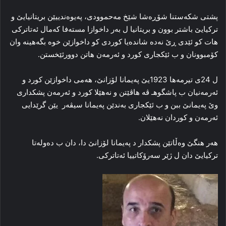
پشتی شکەستنا شۆڕەشا شێخ مەحموودی، پەیوەندییێن بریتانیایێ و
ترکیایێ باشتر بوون و بریتانیا ل بەر داخوازا مستەفا کەمال ئەتاترکی
هات کو ئێدی ڕێ نەدە شاندەیا کوردی کو داخوازێن خوە بگەهینە وان
کۆمبوونان و ب ئێکجاری کورد و ئەرمەن هاتن دوورئێخستن.
ل 24ی تیرمەها 1923یێ پەیمانا لۆزانێ، هەمی داخوازێن کورد و
ئەرمەنیان ب پاشگوهـ ڤە هاڤێتن و نەهێلا کورد و ئەرمەن پشکداری
وێ پەیمانێ ببن و ب ئێکجاری بەندێن پەیمانا سیڤەر یێن گرێدایی
ئەرمەن و کوردان نەهێلان.
هەر هنگێ وەڵاتێن پشکدار د پەیمانا لۆزانێ دا، دان ب دەولەتا
ترکیایێ دان ل ژێر سەرۆکاتییا ئەتاترکی.