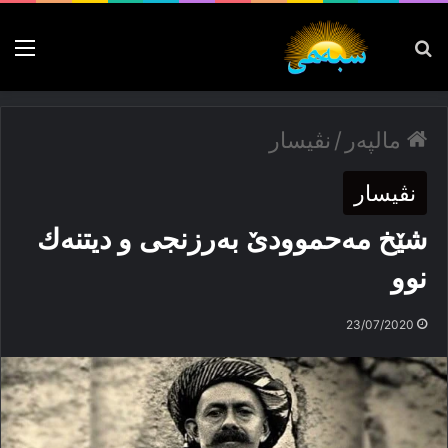
پەیدا بکە
nu
مالپەر
/
نڤیسار
نڤیسار
شێخ مەحموودێ بەرزنجی و دیتنەك
نوو
23/07/2020