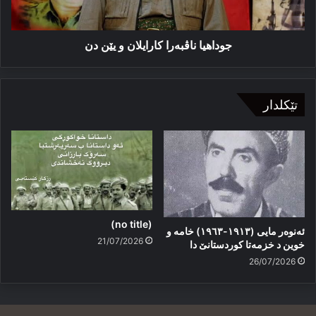
جوداھیا ناڤبەرا كارایلان و یێن دن
تێکلدار
(no title)
ئەنوەر مایی (١٩١٣-١٩٦٣) خامە و
21/07/2026
خوین د خزمەتا کوردستانێ دا
26/07/2026