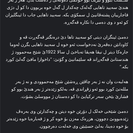
هندێ سەیید تاهایی گەلەک چەکدار ل گەل خوە بربوون دا کو ل دژی
قاجارییان پشتەڤانیێ ل سمکۆی بکە. سەیید تاهایی جاب دا ئینگلیزان
کو ئەو د وی دەمی دا نكارە ڤەگەڕە.
دەمێ ئینگزان دیتی کو سەیید تاها دێ درەنگتر ڤەگەڕت ڤە و
کاودانێن دەڤەرێ نەدخواست ئەو خوە ل سەیید تاهایی بگرن لەوما
جارەکا دیتر ل نیڤا هەیڤا تەباخێ ل سالا 1922ێ شێخ مەحموود ژ
هندستانێ ڤەگەڕاند ڤە سلێمانیێ و گۆتێ: “داخوازا مافێ گەلێ کورد
بكە.”
هەلبەت وان نە ژ بەر چاڤێن ڕەشێن شێخ مەحموودی و نە ژ بەر
مللەتێ کورد بوو ئەو زڤڕاندی ڤە، بەلکو زێدەتر ژ بەر هندێ بوو کو
فشارێ بێخن سەر ترکیایێ دا کو دەستان ژ مووسلێ بشۆت.
دەمێ شێخی خەلک ل دۆرێن خوە دیتن و چەکدارێن وی بەرەڤ
زێدەبوونێ دچوون، هزرەک مەزن بۆ خوە کر و ژ قەبارەیا خوە زێدەتر
بۆ خوە دەینا، بەلێ حسێبێن وی خەلەت دەرچوون.