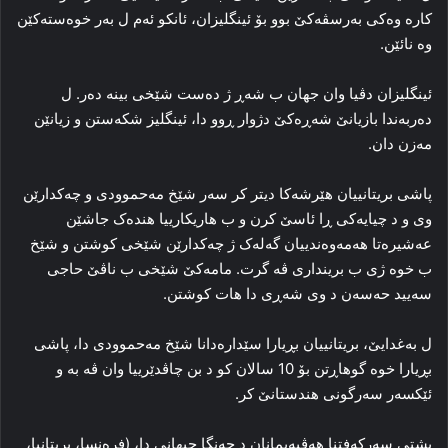
کارە وەکی بەرسڤەکێ بوو بۆ ئینگلیزان، ئانکو ئەم ل بەر خوەستەکێن
وە نائێن.
ئینگلیزان دڤیا وان جهان ب شەڕ ژ دەست شێخی بینە دەر. ل
دەربەندا بازیانێ شەڕەکێ دژوار ڕوو دا، ئینگلیز شکەستن و زیانێن
مەزن دان.
پاشی بریتانییان هێرشەکا دیتر کر سەر شێخ مەحموودی و چەکدارێن
وی و د چیایەکی ڕا ئاسێ کرن و ب هاریکارییا هندەک جاشێن
عەشیرەتا هەمەوەندییان گەلەک ژ چەکدارێن شێخی کوشتن و شێخ
ب خوە ژی ب برینداری ڤە گرت. مامەکێ شێخی ب ناڤێ حاجی
سەیید حەسەن د وی شەڕی دا هات کوشتن.
ل بەغدایێ، بریتانییان بڕیارا سێدارەدانا شێخ مەحموودی دا، پاشی
بڕیارا خوە گوهاڕتن بۆ 10 سالان کو د بن چاڤدێرییا وان ڤە بە و
ئێکسەر سەرگونی هندستانێ كر.
پشتی سەرکەفتنا هەڤپەیمانان د جەنگا جیهانی دا، (فرەنسا، بریتانیا،