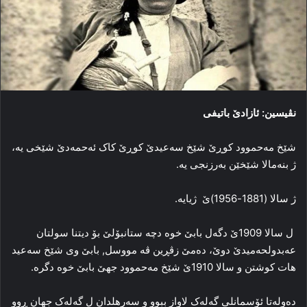
نڤیسین: ئازادێ باتیفی
شێخ مەحموود کوڕێ شێخ سەعیدێ کوڕێ کاک ئەحمەدێ شێخی یە،
ژ بنەمالا شێخێن بەرزنجی یە.
ژ سالا (1881-1956)ێ ژیایە.
ل سالا 1909ێ دگەل بابێ خوە دچە ستانبۆلێ بۆ دیتنا سولتان
عەبدولحەمیدێ دوێ، دەمێ زڤڕین ڤە مووسل, بابێ وی شێخ سەعید
هات کوشتن و سالا 1910ێ شێخ مەحموود جهێ بابێ خوە دگرە.
دەولەتا ئۆسمانلی گەلەک لاواز ببوو و سەرهلدان ل گەلەک جهان ڕوو