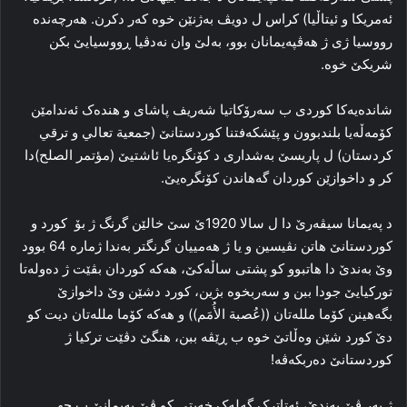
ئەمریکا و ئیتاڵیا) کراس ل دویڤ بەژنێن خوە کەر دکرن. هەرچەندە
رووسیا ژی ژ هەڤپەیمانان بوو، بەلێ وان نەدڤیا ڕووسیایێ بکن
شریکێ خوە.
شاندەیەکا کوردی ب سەرۆکاتیا شەریف پاشای و هندەک ئەندامێن
کۆمەڵەیا بلندبوون و پێشکەفتنا کوردستانێ (جمعية تعالي و ترقي
كردستان) ل پاریسێ بەشداری د کۆنگرەیا ئاشتیێ (مؤتمر الصلح)دا
کر و داخوازێن کوردان گەهاندن کۆنگرەیێ.
د پەیمانا سیڤەرێ دا ل سالا 1920ێ سێ خالێن گرنگ ژ بۆ کورد و
کوردستانێ هاتن نڤیسین و یا ژ هەمییان گرنگتر بەندا ژمارە 64 بوود
وێ بەندێ دا هاتبوو کو پشتی ساڵەکێ، هەکە کوردان بڤێت ژ دەولەتا
تورکیایێ جودا ببن و سەربخوە بژین، کورد دشێن وێ داخوازێ
بگەهینن کۆما مللەتان ((عُصبة الأُمَم)) و هەکە کۆما مللەتان دیت کو
دێ کورد شێن وەڵاتێ خوە ب ڕێڤە ببن، هنگێ دڤێت ترکیا ژ
کوردستانێ دەربکەڤە!
ژ بەر ڤێ بەندێ، ئەتاترک گەلەک خەبتی کو ڤێ پەیمانێ ب جهـ