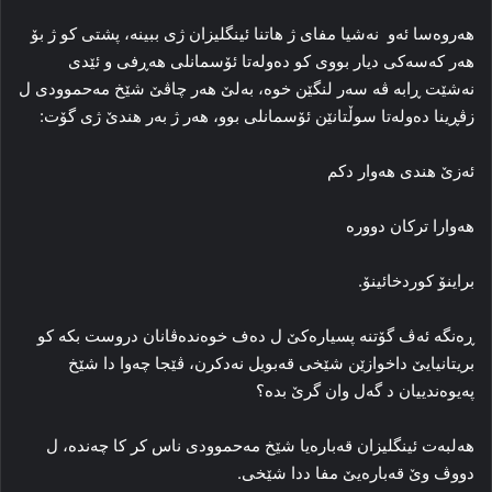
هەروەسا ئەو نەشیا مفای ژ هاتنا ئینگلیزان ژی ببینە، پشتی کو ژ بۆ
هەر کەسەکی دیار بووی کو دەولەتا ئۆسمانلی هەڕفی و ئێدی
نەشێت ڕابە ڤە سەر لنگێن خوە، بەلێ هەر چاڤێ شێخ مەحموودی ل
زڤڕینا دەولەتا سوڵتانێن ئۆسمانلی بوو، هەر ژ بەر هندێ ژی گۆت:
ئەزێ هندی هەوار دکم
هەوارا ترکان دوورە
براینۆ کوردخائینۆ.
ڕەنگە ئەڤ گۆتنە پسیارەکێ ل دەف خوەندەڤانان دروست بکە کو
بریتانیایێ داخوازێن شێخی قەبویل نەدکرن، ڤێجا چەوا دا شێخ
پەیوەندییان د گەل وان گرێ بدە؟
هەلبەت ئینگلیزان قەبارەیا شێخ مەحموودی ناس کر کا چەندە، ل
دووڤ وێ قەبارەیێ مفا ددا شێخی.