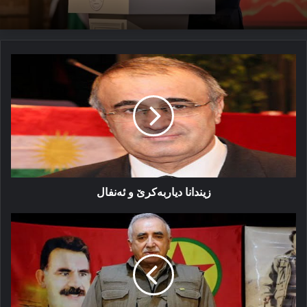
زیندانا
دیاربەكرێ
و
ئەنفال
زیندانا دیاربەكرێ و ئەنفال
جوداھیا
ناڤبەرا
كارایلان
و
یێن
دن