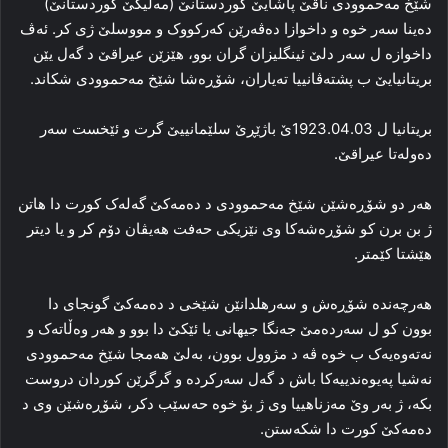
شێخ مەحموودی ناڤێ پاشایێ کوردستانێ (مەلیکێ کوردستانێ)
دەینا سەر خوە و داخوازا دەڤەرێن کەرکووک و مووسلێ ژی کر. ئەڤ
داخوازە ل سەر دلێ ئینگلیزان گران بوو، هێزێن عیراقێ د گەل یێن
بریتانیایێ ب پشتەڤانییا تەیاران، شۆڕەشا شێخ مەحموودی شکاند.
بریتانیا ل 1923.04.03ێ باژێڕێ سلێمانییێ گرت و ئێخست سەر
دەولەتا عیراقێ.
هەر دو شۆڕەشێن شێخ مەحموودی د دەمەکێ گەلەک کورت دا هاتن
ژ بن برن کو شۆڕەشەکا وی نێزیکی حەفت هەیڤان دۆم کر و یا دیتر
هێشتا کێمتر.
هەرچەندە شۆڕەش و سەرهلدانێن شێخی د دەمەکێ گونجای دا
بوون کو ل سەردەمێ جەنگا جیهانی یا ئێکێ دا بوو و هەر وەڵاتەک و
نەتەوەیەک ب خوە ڤە د مژوول بوون، بەلێ هەمجا شێخ مەحموودی
نەشیا پەیوەندییەکا باش د گەل سەرکردە و گرگرێن کوردان دروست
بکە، ژ بەر وێ مەزناهییا وی ژ بۆ خوە حەسێب دکر، شۆڕەشێن وی د
دەمەکێ کورت دا شکەستن.