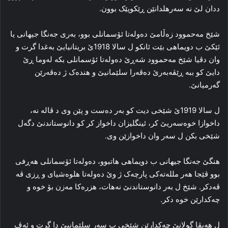
ددان لێ نە سەرهلدانێن ڕێکوپێک بوون.
شێخ مەحموود زەڵامێ دەولەتا ئۆسمانلی بوو، بەری جەنگا جیهانی یا
ئێکێ ب دویماهی بێت ئانکو ل سالا 1918ێ بریتانیایێ بەغدا گرت و
وان دڤیا شێخ مەحموود شەڕێ دەولەتا ئۆسمانلی بکە لەوما ڕێ
دایێ کو ببە ڕێڤەبەرێ دەڤەرا سلێمانیێ و هندەک ژ دەڤەرێن
گەرمیانێ.
ل سالا 1919ێ شێخی دیت کو بەر دەست و پێن وی د ڤالە نە،
داخوازا خوەسەریێ کر، ئینگلیزان داخواز کر کو دانوستاندنێ دگەل
شێخی بکن ل سەر وان داخوازێن وی.
هنگێ جەنگا جیهانی ب دویماهی هاتبوو، دەولەتا ئۆسمانلی هەڕفی
بوو ڤێجا هەر مللەتەکی پارچەک ژ وێ دەولەتا هلوەشیای و ڕزی ڤە
ڤەدکر. شێخ ل بەر دانوستاندنێ نەهات، هزرەکا مەزن بۆ خوە و
چەکدارێن خوە دکر.
ل هەیڤا گولانێ چەکدارێن شێخی ب سەر سلێمانیێ دا گرت و ئەڤ