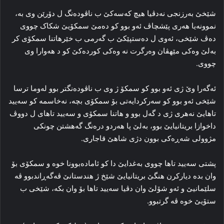
شێخێ بەرزنجی نەدڤیا هیچ کەسەکێ ب ناڤودەنگ ل دۆرێن وی بە،
نموونەیا هەری پێشچاڤ ئەو بوو کو دەمێ سمکۆیێ شکاک چووی
دەڤ شێخی، ئەوی ل دەستپێکێ ب گەرمی ب خێرهاتنا سمکۆی کر
بەلێ وەکی مێهڤان وەرگرت نە وەکی کوردەکێ کو د هەوارا وی
چووی.
ئەگەرا وێ ژی ئەو بوو کو سمکۆ ژ وی ب ناڤودەنگتر بوو لەوما ترسا
شێخی ئەو بوو کو سەرکردایەتی بۆ سمکۆی بچە، نەخاسمە کو سەیید
تاهایێ نەهری ژی د گەل بوو و هاتنا سمکۆی و سەیید تاهای ل دووڤ
داخوازا بریتانیایێ بوو، بەلێ پا هەردو درەنگ گەهشتن چونکی
مژوولی شەڕەکی بوون دژی شاهێ قاجاری.
پشتی سەیید تاها چووی بەغدایێ دا کو ئامادەبوونا خوە و سمکۆی بۆ
وان بدە دیارکرن هنگێ بریتانیایێ شێخ ژ هندستانێ ڤەگەڕاندبوو ڤە
سلێمانیێ و ئەو شۆلێ وان دڤیا سەیید تاها بۆ وان بکە، شێخی ب
ستۆیێ خوە ڤە گرتبوو.