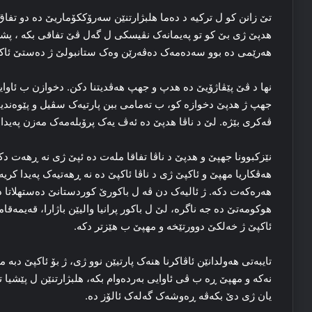
تێ زانن کو ل ترکیه‌ د ده‌ما هلبژارتنێن سه‌رۆککۆماریێ ده‌ دو تف
هدپێ ژی بێ کو تو په‌یمانه‌ک نڤیسکی ل گه‌ل ڤێ تفاقی بکه‌ ، پشگر
هه‌رێمی ده‌ بوو سه‌ده‌مه‌ک ده‌ڤه‌رێن وه‌ک ستانبولێ ژ ده‌ستێ ئ
نها د ڤێ پێڤاژۆیێ ده‌ هدپ و جهپ هه‌ڤدیتنا دکن. دخوازن ب ئاوایه‌ک
جهپ ژ هدپێ دخوازه‌ کو، ب ته‌مامی ببن پارتیه‌ک سڤیل و پێوه‌ندیا
ڤه‌کری بێژه‌. لێ د ناڤا هدپێ ده‌ ئه‌ڤ یه‌ک پرۆبله‌مه‌ک مه‌زن په‌یدا 
نێزکبوونا جهپێ و هدپێ د ناڤا تفاقا مله‌ت ده‌ ئپێ ژی نه‌ ڕهه‌ت دکه‌
هه‌ڤکاریا مهپێ و ئاکپێ ژی د ناڤا ئاکپێ ده‌ نه‌ ڕهه‌تیه‌ک په‌یدا کریه
هه‌ره‌که‌ت دکه‌. ژ ئالیه‌ک دن ڤه‌ ل باکورێ کوردستانێ ده‌ستهلاتا د
هوکومه‌تێ ده‌ جه ناگره‌، لێ ل باکور پرانیا والیێن باژارا، قه‌یمه‌قام
ئاکپێ ژ خه‌لکێ دوورتێخه‌ و مهپێ ب هێزتر دکه‌.
تایبه‌تی هه‌ولدانێن ئاڤاکرنا هنه‌ک پارتیێن نوو ژی، ژ بۆ ئاکپێ دبه‌ 
نه‌که‌ و مهپێ ڕه‌ ب ڤی ئاوایی به‌رده‌وام بکه‌، هلبژارتنێن ل پێشیا ت
یان ژی دێ بکه‌ڤه‌ ڕه‌وشه‌ک گه‌له‌ک ئالۆز ده‌.