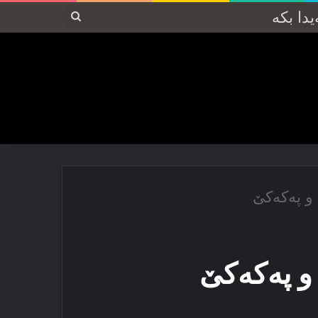
پەیدا
بکە
و پەكەكێ
و پەكەكێ