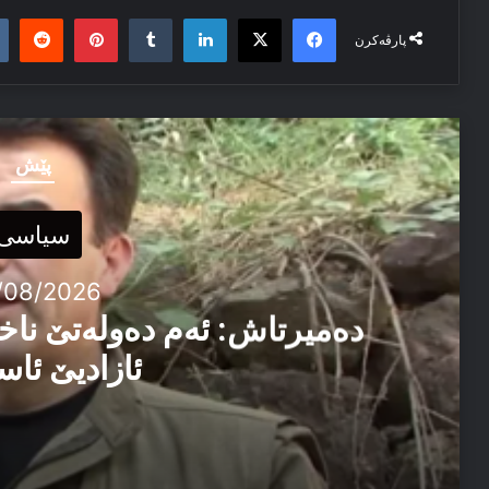
it
nterest
Tumblr
LinkedIn
Facebook
X
پارڤەکرن
پێش
سیاسی
/08/2026
دەمیرتاش: ئەم دەولەتێ ناخ
ئازادیێ ئاس
06/08/2026