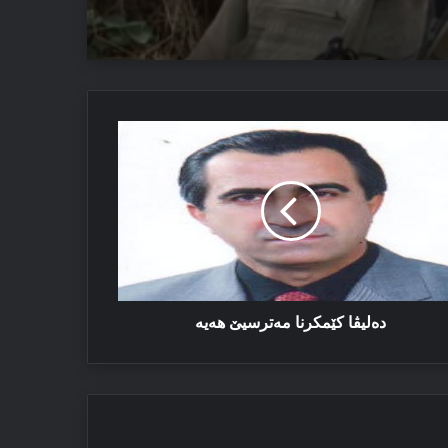
یێ ئاستەنگە
لیڤا
ئێزدیان دا
مکرنا
‌ترسیێ
یه‌
ده‌لیڤا کێمکرنا مه‌ترسیێ ھه‌یه‌