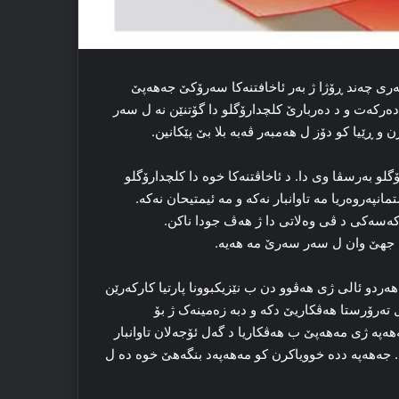
ه‌ری چه‌ند ڕۆژا ژ بەر ئاخافتنه‌کا سه‌رۆکێ جەھەپێ
رکه‌ت و د ده‌ربارێ کلچدارۆگلو دا گۆتنێن نه‌ ل سه‌ر
و ڕێیا کو دۆز ل هەمبەر ڤه‌به‌ بلا بێ پێکانین.
و به‌رسڤا وی دا. د ئاخاڤتنه‌کا خوه‌ دا کلچدارۆگلو
انپه‌روه‌ریا مه‌ تاوانبار نه‌که‌ و مه‌ ئیمتیحان نه‌کە.
ه‌م که‌سه‌کی د ڤی وه‌لاتی دا ژ هه‌ڤ جودا ناکن.
 جهێ وان ل سه‌ر سه‌رێ مه‌ هه‌یه‌.
هه‌ردو ئالی ژی هه‌ڤوو دن ب نێزیکبوونا پارتیا كاركەرێن
ه‌رۆرستا هه‌ڤکاریێ دکه‌ و دبه‌ زه‌مینه‌ک ژ بۆ
ھەپە ژی مەھەپێ ب هه‌ڤکاریا د گه‌ل ئۆجەلان تاوانبار
کرن. جەھەپە دده‌ خوویاکرن کو مەھەپەد بنگه‌هێ خوه‌ ده‌ ل