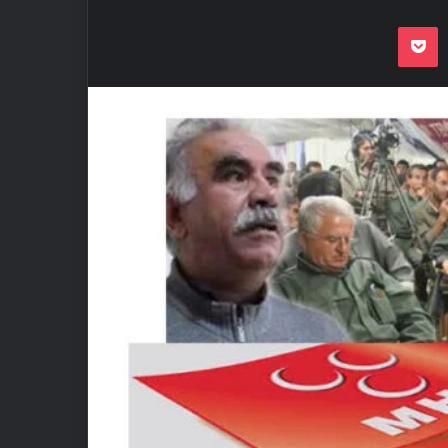
Odnoklassnik
Pocket
VKon