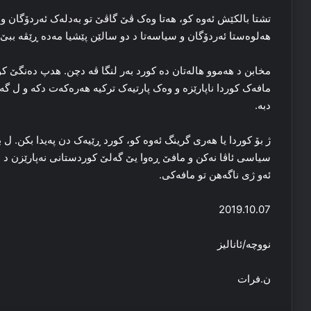
تشتا بالکێش ئه‌وه‌ کو، هه‌تا وه‌ک ڤێ گاڤێ تو به‌دله‌ک ئه‌ردۆگان و
هه‌لوه‌ستا ئه‌ردۆگان و سیاسه‌تا د دو سالێن پێشیا مه‌ده‌ ڕێڤه‌ ببێ ی
مخابن د هه‌موو هاله‌تان ده‌ کورد به‌ر لنگا ڤه‌ دچن. هدپ ده‌نگێ کو
مافه‌ک کوردا ناپارێزه‌ و وه‌ک پارتیه‌ک ترکیه‌ هه‌ره‌که‌ت دکه‌ و ل گ
دبه‌.
ژ بۆ کوردا یا هه‌ری گرینگ ئه‌وه‌ کو، کورد ڕێیه‌ک دن په‌یدا بکن. ل ب
سیاسی ئاڤا نه‌کن و مافێ ڕه‌وا یێ گه‌لێ کوردستانی نه‌پارێزن د هه
ئه‌و ژی ناگەهن تو مافه‌کی.
2019.10.07
نووچه‌/ئانالیز
ن.فرات