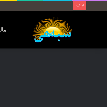
لەزگین
مال