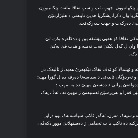
اق پێکهاتبوون. جهپ، ئپ و سپ تفاقا مله‌ت پێکانیبوون.
یا وان دکرا. پشگریا هدپێ تایبه‌تی د هلبژارتنێن
اکپێ ده‌رکه‌ت و جهپ سه‌رکه‌فت.
ی تفاقا کو هه‌یی پێشڤه‌ ببن و ده‌کله‌ره‌ بکن. لێ
 وان ل گه‌ل پککێ قه‌ت نه‌منه‌ و هدپ ڤێ یه‌کێ
دکه‌.
 و ئهتمالا کو ئه‌ڤ تفاک تێکهه‌رێ هه‌یه‌. ژ ئالیه‌ک دن
‌ و ئه‌ردۆگان تایبه‌تی د سیاسه‌تا ده‌رڤه‌ ده‌ ل گۆرا مهپێ
ه‌وله‌تێ پرانی د ده‌ستێ مهپێ ده‌ یه‌. مهپ د
ێن قه‌زا و به‌رپرسێن ئه‌منیه‌تێ ژ مهپێ نه‌ . ئه‌ڤ یه‌ک
مه‌ترسیه‌ک مه‌زن. ئه‌گه‌ر ئاکپ سیاسه‌ته‌ک نوو دزاین
رکیه‌ ده‌ ئاکپ یا ب ته‌مامی ژ ده‌ستهلاتێ دوور دکه‌ڤه‌ ،