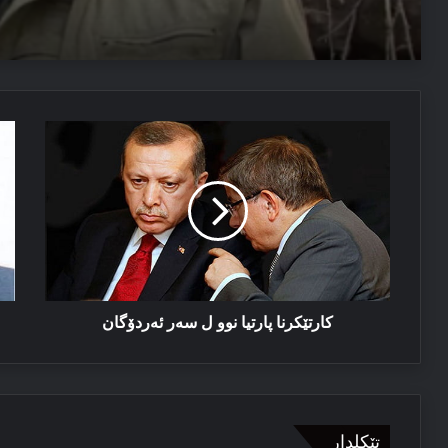
دەمیرتاش: ئەم دەولەتێ ناخوازن دەولەت ل پێشییا ئازاد
03/08/2026
كارتێكرنا
ده‌
پەیاما سەرۆک نێچیرڤان بارزانی د سالڤەگەرا جینۆساییدا 
پارتیا
کێ
نوو
مه
ل
ھه‌
سەر
ئەردۆگان
كارتێكرنا پارتیا نوو ل سەر ئەردۆگان
تێکلدار