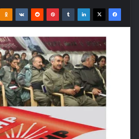
i
takte
Reddit
Pinterest
Tumblr
LinkedIn
Facebook
X