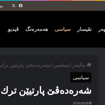
Facebook
X
پەر
نڤیسار
سیاسی
ھەمەرەنگ
ڤیدیو
مالپەر
/
سیاسی
/
شەرەدەڤێ پارتیێن ترك 
سیاسی
شەرەدەڤێ پارتیێن ترك 
07/10/2019