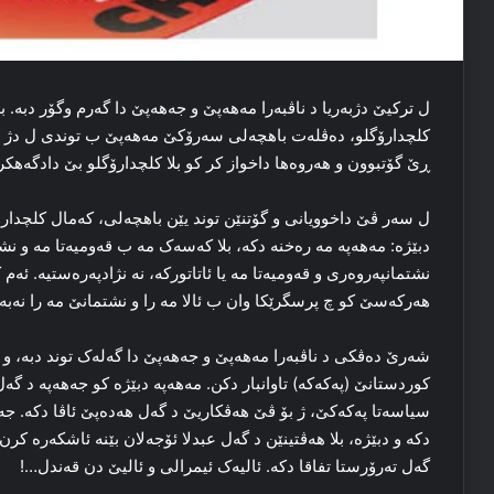
ل ترکیێ دژبه‌ریا د ناڤبه‌را مەھەپێ و جەھەپێ دا گەرم وگۆر دبه‌. ب
کلچدارۆگلو، ده‌ڤله‌ت باهچه‌لی سه‌رۆکێ مەھەپێ ب توندی ل دژ ده‌
ڕێ گۆتبوون و هه‌روه‌ها داخواز کر کو بلا کلچدارۆگلو بێ دادگه‌هکرن 
ل سه‌ر ڤێ داخوویانی و گۆتنێن توند یێن باهچه‌لی، که‌مال کلچدارۆگل
دبێژه‌: مەھەپە مه‌ ره‌خنه‌ دکه‌، بلا که‌سه‌ک مه‌ ب قه‌ومیه‌تا مه‌ و نشتم
نشتمانپه‌روه‌ری و قه‌ومیه‌تا مه‌ یا ئاتاتورکه‌، نه‌ نژادپه‌ره‌ستیه‌. ئ
هه‌رکه‌سێ کو چ پرسگرێکا وان ب ئالا مه‌ را و نشتمانێ مه‌ را نەبە
شه‌رێ ده‌ڤکی د ناڤبه‌را مەھەپێ و جەھەپێ دا گه‌له‌ک توند دبه‌، و 
كوردستانێ (پەكەكە) تاوانبار دکن. مەھەپە دبێژه‌ كو جەھەپە د گه‌ل ت
سیاسه‌تا پەکەکێ، ژ بۆ ڤێ هه‌ڤکاریێ د گه‌ل ھەدەپێ ئاڤا دکه‌. جە
دکه‌ و دبێژه‌، بلا هه‌ڤتینێن د گه‌ل عبدلا ئۆجەلان بێنه‌ ئاشکه‌ره‌ 
گه‌ل ته‌رۆرستا تفاقا دکه‌. ئالیه‌ک ئیمرالی و ئالیێ دن قه‌ندل…!