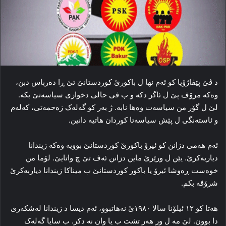
د ڤێ پێڤاژۆیا کو ئه‌م نها ل باکورێ کوردستانێ تێ ڕا ده‌رباس دبن،
وه‌که‌ مرۆڤ پێ ل ئاگر دکه‌ و ب ڤی حالی دخوازی سیاسه‌تێ بکه‌.
لێ ل گۆر من سیاسه‌ت وه‌ها نابه‌. ژ به‌ر کو گه‌له‌ک زه‌حمه‌تی، كەلەم
و ئاسته‌نگی ل پێش سیاسه‌تا کوردان هاتیه‌ دانین.
ئه‌م هه‌می دزانن کو ئیرۆ باکورێ کوردستانێ بوویه‌ وه‌که‌ زیندانا
دیاربه‌کرێ. یێن ل ورێرێ ماین دزانن ئه‌ڤ تێ چ واتایێ. لۆما من
خوه‌ست ڕه‌وشا ئیرۆ یا باکور کوردستانێ ب میناکا زیندانا دیاربه‌کرێ
شرۆڤه‌ بکم.
هه‌تا کو ۱۲ ئیلۆنا سالا ۱۹۸۰ێ نه‌هاتبوو، ئه‌م دیسا د زیندانا له‌شکه‌ری
دا بوون. لێ مه‌ ل ور هه‌ر تشت ب یا وان نه‌ دکر. ب سایا گه‌له‌ک