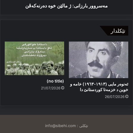
مەسروور بارزانی: ژ مالێن خوە دەرنەكەڤن
تێکلدار
(no title)
ئەنوەر مایی (١٩١٣-١٩٦٣) خامە و
21/07/2026
خوین د خزمەتا کوردستانێ دا
26/07/2026
تێکلی :
info@sibehi.com