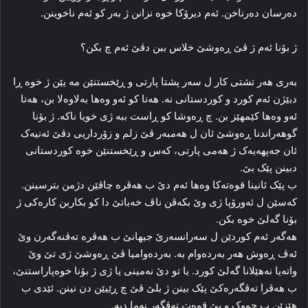
ده‌رسان ده‌رناخن. ئه‌م دیرۆکا خوه‌ نزانن ژ به‌ر کو ئه‌م ناخوینن.
ژ بۆنا ئه‌م ژ ڤێ ڕه‌وشێ خلاس ببن دڤێ ئه‌م چ بکن؟
به‌ری هه‌ر تشتی کار ل سه‌ر پشتا پارتی و ڕێخستنێن مه‌ یێن ژ خوه‌ ڕا
دبێژن ئه‌م کورد و کوردستانی نه‌. هه‌تا کو ئه‌و وه‌ها به‌لاوه‌لا بن، هه‌تا
ئه‌و وه‌ها کێمهێز بن. چ ڕه‌وشا کو ڕاست ببه‌ ژی خویا ناکه‌. ژ بۆنا
گوهه‌راندنا ڕه‌وشێ ئان ل هه‌مبه‌ر ڤێ زلم و زۆرداریی دڤێ ئه‌نیه‌ک
ئان جه‌پهه‌یه‌ک ژ هه‌می پارتی، که‌س و ڕێخستنێن خوه‌ کوردستانی
دبینن پێک بێ.
ب پێک ئانینا قوه‌ته‌کا وه‌ها ئه‌م دێ ب هه‌ڤره‌ چاڤێن دژمن بترسینن.
که‌سێن ل ئه‌ورۆپا ژی وێ بکه‌ڤن ناڤ خه‌باتێ دا کو بکاربن کاره‌کی ژ
بۆنا گه‌لێ خوه‌ بکن.
هه‌گه‌ر ئه‌م کوردێن ل سه‌رانسه‌رێ جیهانێ ب هه‌ڤره‌ ته‌ڤنه‌گه‌رن وێ
ئه‌ڤ ڕه‌وش هه‌ر به‌رده‌وام به‌. به‌رده‌وامیا ڤێ ڕه‌وشێ ژی تێ وێ
واته‌یا نەھێلانا گه‌لێ کورد. یا تو دێ نەمینی یا ژی ژ بۆنا خوه‌پاراستنێ،
ب هه‌ڤرا ته‌ڤگه‌ره‌کێ پێک بینن ژ بلێ ڤێ چ ڕێیێن دن نینن. ئێدی ب
هێزێن ب چووک و بێ قوه‌ت ته‌ڤگه‌ر نه‌ما دبه‌.