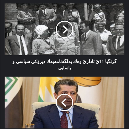
گرنگیا
11ێ
ئادارێ
وەك
بەلگەنامەیەك
دیرۆكی
سیاسی
و
یاسایی
گرنگیا 11ێ ئادارێ وەك بەلگەنامەیەك دیرۆكی سیاسی و
یاسایی
مەسروور
بارزانی:
ژ
مالێن
خوە
دەرنەكەڤن