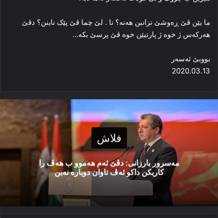
ما یێن ڤێ ڕه‌وشێ نزانبن هه‌نه‌؟ نا . لێ چما ڤێ پێک ناینن؟ دڤێ
هه‌رکه‌س ژ خوه‌ ژ پارتیێن خوه‌ ڤێ پرسێ بکە…
بووبێ ئه‌سه‌ر
2020.03.13
فلاش
مەسرور بارزانی: دڤێ ئەم هەموو ب هەڤ را
کاربکن داکو ئەڤ تاوان دوبارە نەبن