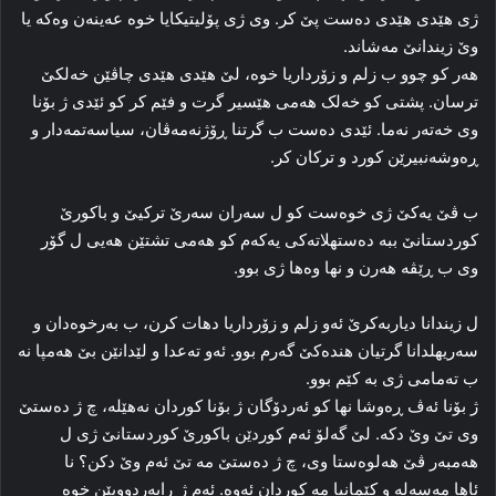
ژی هێدی هێدی ده‌ست پێ کر. وی ژی پۆلیتیکایا خوه‌ عه‌ینه‌ن وه‌که‌ یا
وێ زیندانێ مه‌شاند.
هه‌ر کو چوو ب زلم و زۆرداریا خوه‌، لێ هێدی هێدی چاڤێن خه‌لکێ
ترسان. پشتی کو خه‌لک هه‌می هێسیر گرت و فێم کر کو ئێدی ژ بۆنا
وی خه‌ته‌ر نه‌ما. ئێدی ده‌ست ب گرتنا ڕۆژنه‌مه‌ڤان، سیاسه‌تمه‌دار و
ڕه‌وشه‌نبیرێن کورد و ترکان کر.
ب ڤێ یه‌کێ ژی خوه‌ست کو ل سه‌ران سه‌رێ ترکیێ و باکورێ
کوردستانێ ببه‌ ده‌ستهلاته‌کی یه‌که‌م کو هه‌می تشتێن هه‌یی ل گۆر
وی ب ڕێڤه‌ هه‌رن و نها وه‌ها ژی بوو.
ل زیندانا دیاربه‌کرێ ئه‌و زلم و زۆرداریا دهات کرن، ب به‌رخوه‌دان و
سه‌ریهلدانا گرتیان هنده‌کێ گه‌رم بوو. ئه‌و تەعدا و لێدانێن بێ هه‌مپا نه‌
ب ته‌مامی ژی به‌ کێم بوو.
ژ بۆنا ئه‌ڤ ڕه‌وشا نها کو ئه‌ردۆگان ژ بۆنا کوردان نەھێلە، چ ژ ده‌ستێ
وی تێ وێ دکه‌. لێ گه‌لۆ ئه‌م کوردێن باکورێ کوردستانێ ژی ل
هه‌مبه‌ر ڤێ هه‌لوه‌ستا وی، چ ژ ده‌ستێ مه‌ تێ ئه‌م وێ دکن؟ نا
ئاها مه‌سه‌له‌ و کێمانیا مه‌ کوردان ئه‌وه‌. ئه‌م ژ ڕابه‌ردوویێن خوه‌