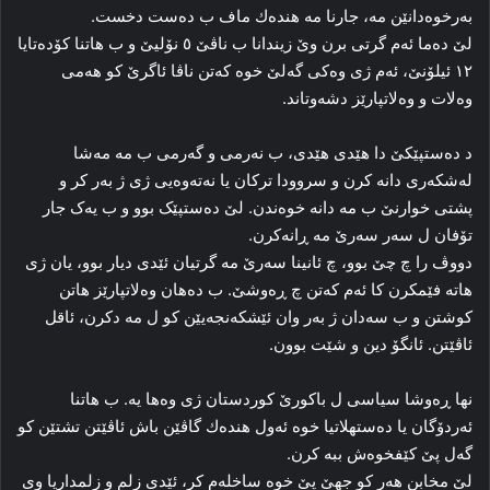
به‌رخوه‌دانێن مه‌، جارنا مه‌ هندەك ماف ب ده‌ست دخست.
لێ ده‌ما ئه‌م گرتی برن وێ زیندانا ب ناڤێ ٥ نۆلیێ و ب هاتنا كۆدەتایا
۱۲ ئیلۆنێ، ئه‌م ژی وه‌كی گه‌لێ خوه‌ که‌تن ناڤا ئاگرێ کو هه‌می
وه‌لات و وه‌لاتپارێز دشه‌وتاند.
د ده‌ستپێکێ دا هێدی هێدی، ب نه‌رمی و گه‌رمی ب مه‌ مه‌شا
له‌شکه‌ری دانه‌ کرن و سروودا ترکان یا نه‌ته‌وه‌یی ژی ژ به‌ر کر و
پشتی خوارنێ ب مه‌ دانه‌ خوه‌ندن. لێ ده‌ستپێک بوو و ب یه‌ک جار
تۆفان ل سه‌ر سه‌رێ مه‌ ڕانه‌کرن.
دووڤ را چ چێ بوو، چ ئانینا سه‌رێ مه‌ گرتیان ئێدی دیار بوو، یان ژی
هاته‌ فێمکرن كا ئه‌م که‌تن چ ڕه‌وشێ. ب ده‌هان وه‌لاتپارێز هاتن
کوشتن و ب سه‌دان ژ به‌ر وان ئێشکه‌نجه‌یێن کو ل مه‌ دکرن، ئاقل
ئاڤێتن. ئانگۆ دین و شێت بوون.
نها ڕه‌وشا سیاسی ل باکورێ کوردستان ژی وه‌ها یه‌. ب هاتنا
ئه‌ردۆگان یا ده‌ستهلاتیا خوه‌ ئه‌ول هندەك گاڤێن باش ئاڤێتن تشتێن کو
گه‌ل پێ کێفخوه‌ش ببه‌ کرن.
لێ مخابن هه‌ر کو جهێ پێ خوه‌ ساخله‌م کر، ئێدی زلم و زلمداریا وی