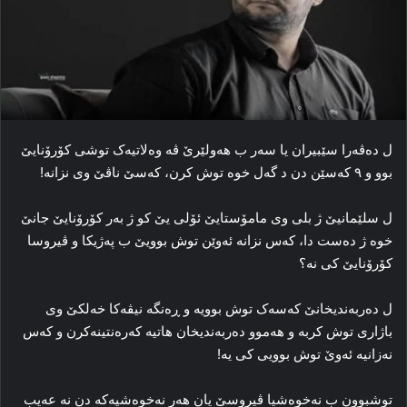
ل ده‌ڤه‌را سێبیران یا سه‌ر ب هه‌ولێرێ ڤە وه‌لاتیه‌ک توشی کۆرۆنایێ
بوو و ۹ که‌سێن دن د گه‌ل خوه‌ توش کرن، که‌سێ ناڤێ وی نزانە!
ل سلێمانیێ ژ بلی وی مامۆستایێ ئۆلی یێ کو ژ به‌ر کۆرۆنایێ جانێ
خوه‌ ژ ده‌ست دا، که‌س نزانە ئه‌وێن توش بوویێ ب پەژیكا و ڤیروسا
کۆرۆنایێ کی نه‌؟
ل ده‌ربه‌ندیخانێ که‌سه‌ک توش بوویه‌ و ڕه‌نگه‌ نیڤه‌کا خه‌لکێ وی
باژاری توش کربه‌ و هه‌موو ده‌ربه‌ندیخان هاتیه‌ که‌ره‌نتینه‌کرن و که‌س
نه‌زانیه‌ ئه‌وێ توش بوویی کی یه‌!
توشبوون ب نه‌خوه‌شیا ڤیروسێ یان هه‌ر نه‌خوه‌شیه‌که‌ دن نه‌ عه‌یب