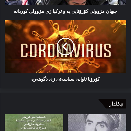
كوردانە
جیھان مژوولی كۆرۆنایێ یە و تركیا ژی مژوولی كوردانە
كۆرۆنا
ئاوایێ
سیاسەتێ
ژی
دگوھەرە
كۆرۆنا ئاوایێ سیاسەتێ ژی دگوھەرە
تێکلدار