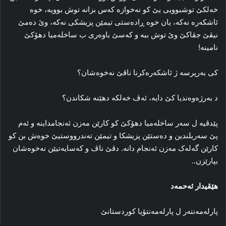
خه‌لکێ توشبوویی یێ کو نه‌خوازە که‌س بزانە توش بوویه‌، خوه‌
ئاشکه‌ره‌ نه‌که‌، یان خوه‌ ڕاده‌ستی تیمێن پزیشکی نه‌که‌، وێ ده‌مێ
نیڤێ جڤاکێ وێ توش ببه‌ و که‌سێ باوه‌ری ب ساخله‌میا دهۆکێ
نامینه‌!
کی به‌رپرسه‌ ژ ئاشکه‌ره‌کرنا ناڤێ نه‌خوه‌شان؟
د به‌رژه‌وه‌ندیا کێ دایه‌، ئه‌ڤ خه‌لکه‌ دهێنه‌ شکاندن؟
پێدڤیه‌ ل سه‌ر ساخله‌میا دهۆکێ کو کارێن مه‌زن ئه‌نجامداینه‌ و ئه‌م
پێ سه‌ربلندین و ده‌ستێن پزیشکا و تیمێن ته‌ندرووستیێ خوه‌ش بن کو
کارێن گه‌له‌ک مه‌زن ئه‌نجام دانه‌. دڤێ ناڤ و که‌سایه‌تیێن نه‌خوه‌شان
بپارێزن..
هێڤیدار ئه‌حمه‌د
پارله‌مه‌نته‌ر ل پارله‌مه‌نتۆیا کوردستانێ