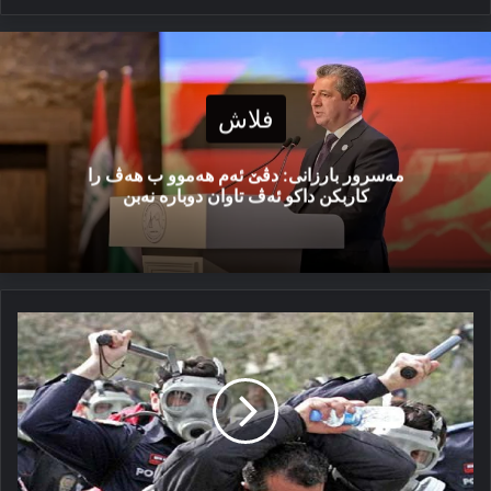
فلاش
مەسرور بارزانی: دڤێ ئەم هەموو ب هەڤ را
کاربکن داکو ئەڤ تاوان دوبارە نەبن
جیھان
مژوولی
كۆرۆنایێ
یە
و
تركیا
ژی
مژوولی