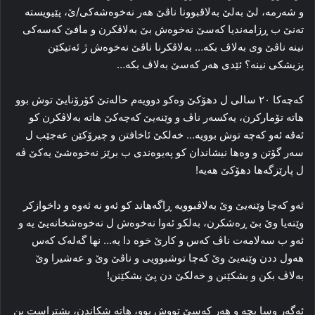
و شه‌رمه‌، لێ به‌لێ به‌لاڤبوونا ناڤێ هه‌ر نه‌خوه‌شه‌کی/ێ، پێیویسته‌
ته‌نێ ب ڕزامه‌ندیا که‌سێ نه‌خوه‌ش بێ به‌لاڤکرن و مافێ که‌سه‌کی
نینه‌ ناڤێ وی به‌لاڤ بکه‌… به‌لاڤکرنا ناڤێ نه‌خوه‌ش ژ ئه‌تیکێن
پزیشکی نینه‌؟ ئێدی هه‌ر که‌سێ به‌لاڤ بکه‌…
که‌چه‌کا ۲۰ سالی ل دهۆکێ وه‌کو دوویه‌م حاله‌تێ کۆرۆنایێ توش بوو
هاته‌ تۆمارکرن، یه‌کسه‌ر ناڤ و وێنه‌یێ که‌چه‌کێ هاته‌ به‌لاڤکرن کو
ئه‌ڤه‌ ئه‌و که‌چه‌ توش بوویه‌… خه‌لکێ ئاخافتن و چیرۆکێن عه‌جێب ل
سه‌ر گۆتن و وه‌ها نیشاندان کو په‌یوه‌ندی ب برێز نه‌خوه‌شێ یه‌کێ ڤه‌
ل پارێزگه‌ها دهۆکێ هه‌یه‌!
ئه‌و که‌چا وێنه‌یێ وێ به‌لاڤبوویه‌ ڕاگەهاند کو ئه‌و نه‌ ئه‌وه‌ و داخوازکر
وێنه‌یا وێ بێ ڕه‌شکرن، به‌لکو ئه‌وا نه‌خوه‌ش ل نه‌خوه‌شخانه‌یێ یه‌ و
ئه‌و ب سه‌لامه‌ت ناڤ که‌س و کارێ خوه‌ دا یه‌… نها گه‌له‌ک که‌س
هه‌ول ددن وێنه‌یێ وێ که‌چا توشبوویی و ناڤێ وێ و عه‌شیرا وێ
به‌لاڤ بکن و بشکێنن و خه‌لکێ دن پێ بشکێنن!
ئه‌گه‌ر وسا بچه‌ و هه‌ر که‌سێ تووش بوو، هاته‌ شکاندن، پشتراست بن