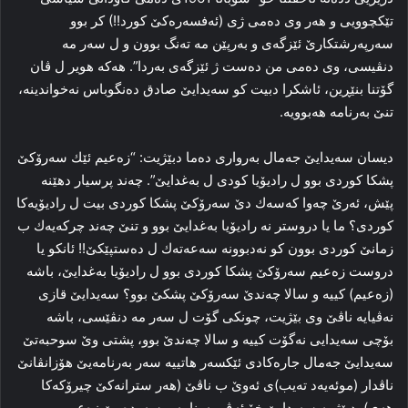
تێكچوويى و هه‌ر وى ده‌مى ژى (ئه‌فسه‌ره‌كێ كورد!!) كر بوو
سه‌رپه‌رشتكارێ ئێزگه‌ى و به‌رپێن مه‌ ته‌نگ بوون و ل سه‌ر مه‌
دنڤيسى، وى ده‌مى من ده‌ست ژ ئێزگه‌ى به‌ردا”. هه‌كه‌ هوير ل ڤان
گۆتنا بنێڕين، ئاشكرا دبيت كو سه‌يدايێ صادق ده‌نگوباس نه‌خواندينه‌،
تنێ به‌رنامه‌ هه‌بوويه‌.
ديسان سه‌يدايێ جه‌مال به‌روارى ده‌ما دبێژيت: “زه‌عيم ئێك سه‌رۆكێ
پشكا كوردى بوو ل راديۆيا كودى ل به‌غدایێ”. چه‌ند پرسيار دهێنه‌
پێش، ئه‌رێ چه‌وا كه‌سه‌ك دێ سه‌رۆكێ پشكا كوردى بيت ل راديۆيه‌كا
كوردى؟ ما يا دروستر نه‌ راديۆيا به‌غدایێ بوو و تنێ چه‌ند چركه‌يه‌ك ب
زمانێ كوردى بوون كو نه‌دبوونه‌ سه‌عه‌ته‌ك ل ده‌ستپێكێ!! ئانكو يا
دروست زه‌عيم سه‌رۆكێ پشكا كوردى بوو ل راديۆيا به‌غدایێ، باشه‌
(زه‌عيم) كييه و سالا چه‌ندێ سه‌رۆكێ پشكێ بوو؟ سه‌‌يدايێ قازى
‌نه‌ڤيايه‌ ناڤێ وى بێژيت، چونكى گۆت ل سه‌ر مه‌ دنڤێسى، باشه‌
بۆچى سه‌يدايى نه‌گۆت كييه‌ و سالا چه‌ندێ بوو، پشتى وێ سوحبه‌تێ
سه‌يدايێ جه‌مال جاره‌كادى ئێكسه‌ر هاتييه‌ سه‌ر به‌رنامه‌يێ هۆزانڤانێ
ناڤدار (موئه‌يه‌د ته‌يب)ى ئه‌وێ ب ناڤێ (هه‌ر سترانه‌كێ چيرۆكه‌كا
هه‌ى). دبێژمه‌ سه‌يدايێ خۆ ئه‌ڤ به‌رنامه‌ و سه‌رده‌مێ زه‌عيمى