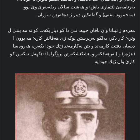
به‌رنامه‌يێ (ئێڤارى باش) و هه‌شت سالان ريڤه‌به‌رێ وێ بوو،
(مه‌حموود مفتى) و گه‌له‌كێن ديتر ژ ده‌ڤه‌رێن سۆران.
مه‌ره‌م ژ ئينانا وان ناڤان چييه‌، تنێ دا كو ديار بكه‌ت كو نه‌ مه‌ بتنێ ل
وێرێ كار دكر، به‌لكو به‌رپرسێن نوكه‌ ژى هه‌ڤالێن كارێ مه‌ بوون!!
ديسان دڤێت كارمه‌ند و يێن نه‌كارمه‌ند ژێك جودا بكه‌ين، هه‌روه‌سا
(بێژه‌ر) و (به‌رهه‌ڤكه‌ر و پێشكێشكه‌رێن پرۆگراما) تێكهه‌ل نه‌كه‌ين كو
كارێ وان ژێك جودايه‌.