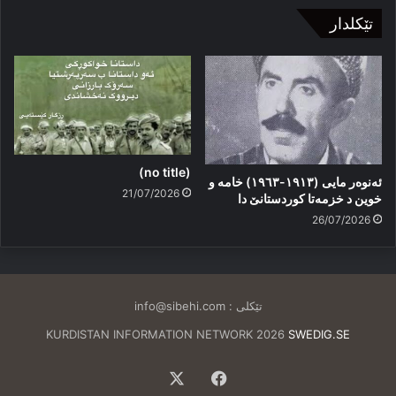
تێکلدار
(no title)
ئەنوەر مایی (١٩١٣-١٩٦٣) خامە و
21/07/2026
خوین د خزمەتا کوردستانێ دا
26/07/2026
تێکلی :
info@sibehi.com
KURDISTAN INFORMATION NETWORK 2026
SWEDIG.SE
Facebook
X