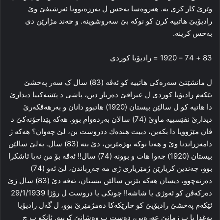
وێرێ كار كرى يه. هه‌روه‌سا به‌حس ل به‌رزه‌بوونا ئه‌رشيفێ وێ
راديۆيێ هاتييه‌ كرن كو نوكه‌ بێ سه‌روشوينه‌. و چه‌ند مژارێن دى
به‌حس كرينه‌.‌
83 + 74 – 1920 = راديۆيا كوردى
ل مانشێتێ سه‌ره‌كى هاتييه‌ كو ئه‌ڤه‌ (83) سال ک سه‌ر په‌خشێ
ئێكه‌م راديۆيا كوردى ل عيراقێ ده‌رباز دبن، پاشى د پێشه‌كييا ديدارێ
دا هاتيه‌ كو ل سالێن بيستان (1920) هاتبوو دانان و به‌رهه‌ڤكه‌رێ
ديدارێ نڤێسييه‌ ماوێ (74) سالان به‌رده‌وام بوو. هه‌كه‌ پێداچۆنه‌كێ د
ڤان مێژوويا دا بكه‌ين، دبيت هنده‌ك ددروست بن، لێ چه‌وان؟ هه‌كه‌ ژ
دامه‌زراندنا وێ و هه‌تا نوكه‌ بهژمێرين، دێ بنه‌ (83) سال. به‌لێ سالێن
بيستان (1920) چه‌وا هات و بوونه‌ (74) سال!! ئه‌ڤه‌ بۆ من نه‌يا ئاشكرا
بوو، چه‌ندين كريارێن ژمێريارى ژى مه‌ جه‌ڕباندن، لێ ئه‌و (74)
ده‌رنه‌چوو، ديسان هه‌كه‌ بێژين سالێن بيستان، ئه‌ڤه‌ دێ (83) سال ژێ
ده‌ركه‌ڤن كو ئه‌وژى يا شاشه‌!! چونكى يا دروست ل رۆژا 29/1/1939
ئێكه‌م په‌خشێ راديۆيێ كو چارێكه‌كا ده‌مژمێرێ بوو، ل گه‌ل راديۆيا
به‌غدا يا ب زمانێ عه‌ره‌بى، ده‌ست ب وه‌شانێ كرييه‌. ئانكو ب چ