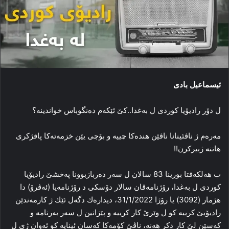
ئیسماعیل بادی
ل دۆر راديۆيا كوردى ل به‌غدا..كێ ئێكه‌م ده‌نگوباس خواندينه‌؟
مه‌ره‌م‌ ژ ناڤئينانا ناڤێن هنده‌كا چييه‌ و بۆچى يێن خزمه‌ته‌كا پاقژكرى
هاتنه‌ ژبيركرن!!
ب هه‌لكه‌فتا بورينا 83 سالان ل سه‌ر ده‌ربازبوونا په‌خشێ راديۆيا
كوردى ل به‌غدا، رۆژنامه‌ڤان سالار دۆسكى د رۆژنامه‌يا (ئه‌ڤرۆ) دا
هژمار (3092) يا رۆژا 31/1/2022، ديداره‌ك دگه‌ل ئێك ژ كارمه‌ندێن
راديۆيێ كرييه‌ كو ل وێرێ كار كرييه‌ و پێزانين ل سه‌ر به‌رنامه‌ و
كه‌سێن لێ كار دكر هه‌نه‌، ناڤێ كۆمه‌كا كه‌سان ئينايه‌ كو ئه‌وان ژى ل