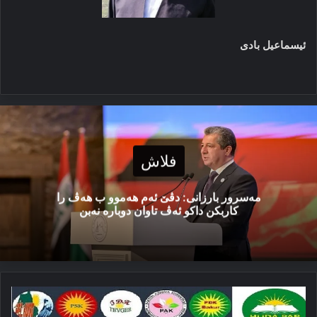
ئیسماعیل بادی
فلاش
مەسرور بارزانی: دڤێ ئەم هەموو ب هەڤ را
کاربکن داکو ئەڤ تاوان دوبارە نەبن
هلبژارتن
و