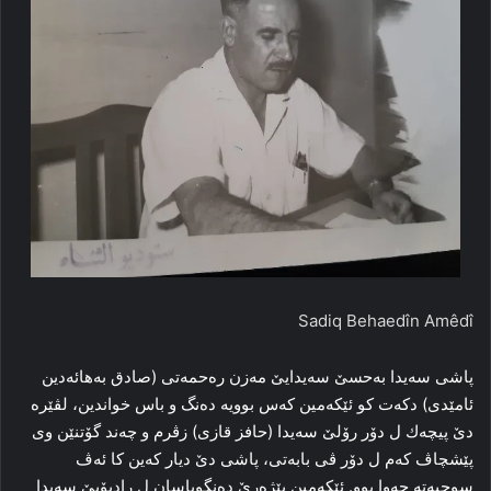
Sadiq Behaedîn Amêdî
پاشى سه‌يدا به‌حسێ سه‌يدايێ مه‌زن ره‌حمه‌تى (صادق به‌هائه‌دين
ئامێدى) دكه‌ت كو ئێكه‌مين كه‌س بوويه‌ ده‌نگ و باس خواندين، لڤێره‌
دێ پيچه‌ك ل دۆر رۆلێ سه‌يدا (حافز قازى) زڤرم و چه‌ند گۆتنێن وى
پێشچاڤ كه‌م ل دۆر ڤى بابه‌تى، پاشى دێ ديار كه‌ين كا ئه‌ڤ
سوحبه‌ته‌ چه‌وا بوو. ئێكه‌مين بێژه‌رێ ده‌نگوباسان ل راديۆيێ سه‌يدا