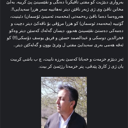
به‌روارى دبێژيت كو مفتى تاقيكرنا ده‌نگى و نڤێسينێ پێ كرييه‌. به‌لێ
مخابن ناڤێ وى ژى ژبه‌ر ناڤێن ديتر نه‌هاتييه‌ سه‌ر هزرا سه‌يدايى!!.
هه‌روه‌سا ده‌ما ناڤێ ره‌حمه‌تى (محه‌مه‌د ئه‌مينێ ئۆسمان) دئينيت،
گۆتييه‌ (محه‌مه‌د ئوسمان) كو هزرا مرۆڤى بۆ ناڤه‌كێ ديتر دچيت و
ده‌مه‌كى ده‌ستێ نڤێسينێ هه‌بوو، ديسان گه‌له‌ك كه‌سێن ديتر وه‌كو
فخرالدين دوسكى و عبدالصمد حسێن و فريق يوسف دۆسكى(!!) كو
ئه‌ڤه‌ هه‌مى به‌رى سه‌يدايێ مفتى ل وێرێ بوون و گه‌له‌كێن ديتر..
ئه‌ز دبێژم خزمه‌ت و خه‌باتا كه‌سێ به‌رزه‌ نابيت، چ ب باشى كربيت
يان ژى ژ كارێ پێدڤى، پتر خزمه‌تا رژێمێ كر بيت‌.