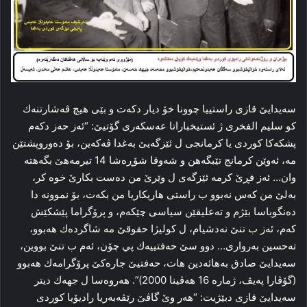
سه‌يدايێ قازى راستييا چوونا خۆ ديار دكه‌ت و بێى هيچ ڤه‌شارتنه‌ك
كو سليم الفخرى ژ ئستيخباراتا عه‌سكه‌رى گۆتيێ: “ئه‌ز حه‌ز دكه‌م
پشكه‌كا كوردى يا كرمانجى ل ئێزگه‌يێ به‌غدا ڤه‌كه‌ين، بۆ ده‌وروپشتێن
مه‌، ئه‌وێن كرمانج تێبگه‌هن و شه‌وقا شۆڕه‌شا 14 تيرمه‌هێ بگه‌هته‌
وان… ئه‌ز فڕێ كرمه‌ ئێزگه‌ى ل وێرێ من ده‌ست بكارێ خوە كر،
به‌لێ من كه‌س نه‌بوو ب راستى هاريكاريا من بكه‌ت، بۆ نموونه‌ دا
ده‌نگوباسا بێژم و ته‌عليقێن سياسى چێكه‌م، و پرۆگراما پێشكێش
كه‌م، ئه‌ز ب تنێ نه‌دشيام، ل كوليژا حقوقێ مه‌ شاگرده‌ك هه‌بوو،
ته‌حسين به‌روارى… دوو سێ حه‌فتييه‌ك پي چۆن، ئه‌م ب تنێ بووين،
سه‌يدايێ صادق به‌هائه‌دين هات، حه‌فتيێ جاره‌كێ پرۆگرامه‌ك هه‌بوو
(گۆڤارا په‌يڤ، ژماره‌ 16 هه‌ڤينا 2000)”. هه‌روه‌سا ل جهه‌ك ديتر
سه‌يدايێ قازى دبێژيت: “هه‌ر وێ گاڤێ رێڤه‌به‌ريا راديۆيا كوردى