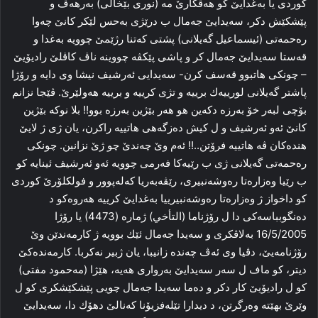
كوردى يا به‌غدایێ كو هه‌ڤكارێ مه‌ (نورى بێخالى) به‌رهه‌ڤ و
پێشكێش دكر، سه‌يدايێ جه‌مال ب درێژى به‌حس لێكر كانێ چه‌وا
ره‌حمه‌تى (ئيسماعيل گه‌يلانى) پشتى كه‌تنا رژێمێ چوويه‌ به‌غدا و
قه‌ستا سه‌يدايێ جه‌مال كر و پاشى پێكڤه‌ چووينه‌ ناڤ كاڤلێ راديۆيێ
– چونكى هاتبوو قه‌سف كرن- سه‌يدايى ئه‌رشيف نيشا وى دايه‌ و رۆژا
پاشتر گه‌يلانى لورييه‌ك برييه‌ و تژى كرييه‌ و برييه‌ هه‌ولێرێ. ڤێجا نزانم
بۆچى لبه‌ر خۆ به‌رزه‌ دكه‌ين هو هه‌ر بێژين به‌رزه‌ بوو!! بلا نوكه‌ بێژين
كانێ ئه‌و ئه‌رشيف و ل كيش ده‌زگه‌هى هاتييه‌ راكرن، يان ژى ژ لايێ
هنده‌كان ڤه‌ هاتييه‌ فرۆتن..!! ئه‌م وێ چه‌ندێ چو ژێ نزانين. چونكى
ره‌حمه‌تى گه‌يلانى ژى ب رێيه‌كا فه‌رمى چوويه‌ ئه‌و ئه‌رشيف ئينايه‌ كو
ب رێيا وه‌زاره‌تا ره‌وشه‌نبيرى، رێڤه‌به‌ريا كه‌له‌پوور و فولكلۆرێ كوردى
كو داخواز ژ وه‌زاره‌تا ره‌وشه‌نبيرييا به‌غدایێ كرييه‌ هه‌روه‌كو د
ده‌نگوبباسه‌كى دا ل رۆژناما (التأخي) ژماره‌ (4473) يا رۆژا
16/5/2005 به‌لاڤكرى و سه‌يدا جه‌مال ئێك بوويه‌ ژ كارمه‌ندێن وێ
رۆژنامه‌يێ، دڤيا وى ئه‌ڤ چه‌نده‌ زانيبا، يان ژبير نه‌كربا. كارمه‌نده‌كێ
ديتر، كو ماف ل سه‌ر سه‌يدايێ به‌روارى هه‌يه‌، هێژا (مه‌حمود مفتى)
كو ل راديۆيێ كار دكر و ده‌ما سه‌يدا جه‌مال چويى پێشكێشكرى كو ل
وێرێ بهێته‌ وه‌رگرتن، د ديدارا تێله‌فزيۆنا كه‌نالێ دهۆك دا، سه‌يدايێ