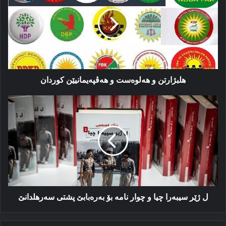
هەلوەست
و
هەڤپەیمانیێن
کوردان
هلبژارتن و هەلوەست و هەڤپەیمانیێن کوردان
ل
ژێر
سیبەرا
چیا
و
چوار
نامە
بۆ
بەرەبابێ
پشتی
ل ژێر سیبەرا چیا و چوار نامە بۆ بەرەبابێ پشتی سەرهلدانێ
سەرهلدانێ