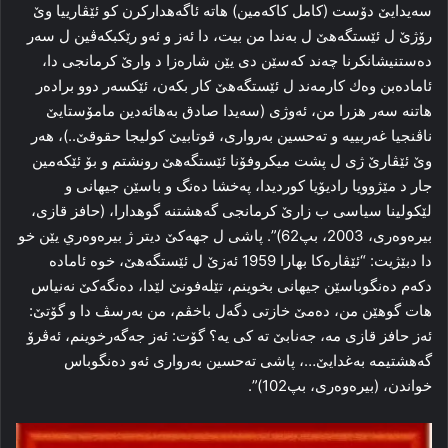
سه‌يدايێ دۆست (كامل كاكه‌‌مين) هاته‌ ئاگه‌هداركرن كو ئێڤارييا وێ
رۆژێ ل ئێستگه‌هێ ل به‌ندا من بيت، دا ئه‌ز و ئه‌و رێكبكه‌ڤين ل سه‌ر
ده‌ستنيشانكرنا چه‌ند كه‌سێن دى يێن شاره‌زا د وارێ كرمانجى دا،
ئاماده‌بن وه‌ك كارمه‌ند ل ئێستگه‌هێ كار بكه‌ن، ئێكسه‌ر دوو براده‌ر
هاتنه‌ سه‌ر هزرا من، ئه‌وژى (سه‌يدا صادق به‌هائه‌دين مامۆستايێ
ناڤنجيا غه‌ربييه‌ و ته‌حسين به‌روارى، قوتابيێ كوليجا حقوقێ..)، هه‌ر
وێ ئێڤارێ ژى ل پشت ميكروفۆنا ئێستگه‌هێ رونشتم و بۆ ئێكه‌مين
جار د مێژوويا راديۆيا كورديدا، په‌خشا ده‌نگ و باسێن جيهانى و
لێكولينا سياسى ب زارێ كرمانجى گه‌هشتنه‌ گوهدارا، (حافز قازى،
بيره‌وه‌رى، 2003، بپ62)”. پاشى ل جهه‌كێ ديتر ژ بيره‌وه‌ري يێن خو
دا دبێژيت: “ئێڤاره‌كا بهارا 1959 ئه‌زێ ل ئێستگه‌هێ، خوە ئاماده‌
دكه‌م ده‌نگوباسێن جيهانى بخوينم، تێله‌فونێ لێدا، ده‌نگه‌كێ نه‌نياس
هات گوهێن من، ده‌مێ خازتى دگه‌ل باخڤم، من به‌رسڤ دا و گۆتێ:
ئه‌ز حافز قازى مه‌، جه‌نابێ ته‌ كى يه‌؟ گۆت: ئه‌ز جه‌گه‌رخوينم، ئه‌ڤرۆ
گه‌هشتيمه‌ به‌غدایێ…، پاشى ته‌حسين به‌روارى ئه‌و ده‌نگوباس
خواندن، (بيره‌وه‌رى، بپ102)”.