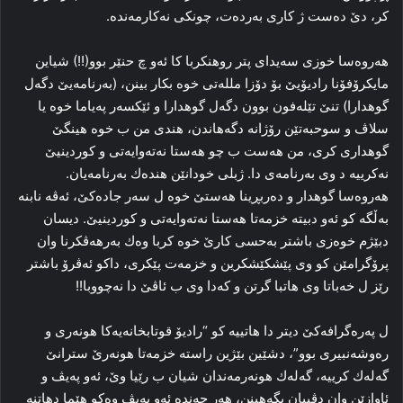
كر، دێ ده‌ست ژ كارى به‌رده‌ت، چونكى نه‌كارمه‌نده‌.
هه‌روه‌سا خوزى سه‌يداى پتر روهنكربا كا ئه‌و چ حنێر بوو(!!) شياين
مايكرۆفۆنا راديۆيێ بۆ دۆزا ملله‌تى خوە بكار بينن، (به‌رنامه‌يێ دگه‌ل
گوهدارا) تنێ تێله‌فون بوون دگه‌ل گوهدارا و ئێكسه‌ر په‌ياما خوە يا
سلاڤ و سوحبه‌تێن رۆژانه‌ دگه‌هاندن، هندى من ب خوە هينگێ
گوهدارى كرى، من هه‌ست ب چو هه‌ستا نه‌ته‌وايه‌تى و كوردينيێ
نه‌كرييه د وى به‌رنامه‌ى دا. ژبلى خودانێن هنده‌ك به‌رنامه‌يان.
هه‌روه‌سا گوهدار و ده‌ربڕينا هه‌ستێ خوە ل سه‌ر جاده‌كێ، ئه‌ڤه ‌نابنه‌
به‌ڵگه‌ كو ئه‌و دبيته‌ خز‌مه‌‌تا هه‌ستا نه‌ته‌وايه‌تى و كوردينيێ‌. ديسان
دبێژم خوەزى باشتر به‌حسى كارێ خوە كربا وه‌ك به‌رهه‌ڤكرنا وان
پرۆگرامێن كو وى پێشكێشكرين و خزمه‌ت پێكرى، داكو ئه‌ڤرۆ باشتر
رێز ل خه‌باتا وى هاتبا گرتن و كه‌دا وى ب ئاڤێ دا نه‌چووبا!!
ل په‌ره‌گرافه‌كێ ديتر دا هاتييه كو “راديۆ قوتابخانه‌يه‌كا هونه‌رى و
ره‌وشه‌نبيرى بوو”، دشێين بێژين راسته‌ خزمه‌تا هونه‌رێ سترانێ
گه‌له‌ك كرييه‌، گه‌له‌ك هونه‌رمه‌ندان شيان ب رێيا وێ، ئه‌و په‌يڤ و
ئاوازێن وان دڤييان بگه‌هينن، هه‌ر چه‌نده‌ ئه‌و په‌يڤ وه‌كو هێما دهاتنه‌