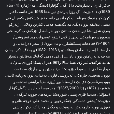
حافز قازى د ديداره‌كێ دا ل گه‌‌ل گۆڤارا (ده‌نگێ مه‌) ژماره (4) سالا
1989ێ دا دبێژيت: “ل رۆژا يازده‌ى تيرمه‌ها 1958 ئه‌ز هاتمه‌ داخاز
كرن كو هنده‌ك به‌رناما ب كرمانجى دانم و ئه‌ز پێشكێش بكه‌م. ل ڤى
ده‌مى ده‌ليڤه‌ بوو ده‌نگێ مه‌ بگه‌هيته‌ هه‌مى كنارێن وه‌لاتى، ژبه‌ركو
به‌رى شۆڕه‌شا تيرمه‌هێ ب تنێ دوو به‌رنامه‌ ل ئێزگه‌ى ب كرمانجى
هه‌بوون، به‌رنامه‌كێ دينى ژ لايێ (شێخ عه‌بدولحه‌ميد ئه‌تروشى/
1904-؟) ڤه‌ دهاته‌ پێشكێشكرن و يێ دووێ ل سه‌ر ده‌رامه‌تى و
دارستانا (سه‌يدا صادق به‌هائه‌دين/ 1918- 1982)ى به‌لاڤ دكر.. به‌لێ
مه‌ چه‌ند به‌رنامێن نوو دانان،… ل ڤى ده‌مى گه‌له‌ك هه‌ڤالێن دلسۆز
هاتنه‌ ئێزگه‌ى، ئه‌ز ژى هه‌تا سالا ژ961 هه‌ر ل پشكا كوردى مام”. د
ديداره‌كا دى دا سه‌يدا دبێژيت: “به‌رنامه‌يێن وان چارێك سه‌عه‌ت
بوون، هه‌فتيێ جاره‌كێ، ئه‌تروشى قازيێ به‌غدایێ بوو، به‌رنامه‌ ئايينى
بوو، به‌رنامه‌يێ دى يێ دارستانا بوو (رۆژنامه‌يا برابه‌تى ئه‌ده‌ب و
هونه‌ر، ژ (187) رۆژا 28/7/2000)”. هه‌روه‌سا ديداره‌ك دگه‌ل گۆڤارا
(دهۆك)، سه‌يدا قازى پشتى شۆڕه‌شا تيرمه‌هێ چوويه‌ ئێزگه‌ى،
دبێژيت: “پشتى ده‌مه‌كى جه‌گه‌رخوين و محمد على خوجه‌ هاتن و
ئه‌وژى بوونه‌ كارمه‌ندێن به‌روه‌خت و دگه‌ل مه‌ دا كار دكر‌”. پاشى
درێژيێ دده‌ته‌ ئاخفتنا خۆ “شوباتا 1961ێ ده‌مێ كاودانێ سياسى