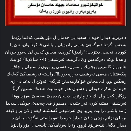
د درێژييا ديدارا خوە دا سه‌يدايێ جه‌مال ل دۆر پشتى كه‌فتنا رژێما
به‌عس، گرتنا ده‌رگه‌هێ هه‌مى راديۆيان و پاشى ڤه‌كرنا وان، تنێ يا
كوردى نه‌بيت، دبێژيت: “راديۆيا كوردى، مخابن كه‌س لێ نه‌بوو خودان
و هه‌تا نوكه‌ ده‌رگه‌هێن وێ دگرتينه‌، ئه‌رشيفێ (74 سالان!!) كو پێك
هاتبوو ژ كاسێتێن بچويك و مه‌ز‌ن، هه‌مى پڕ بوون ژ ستران و چاڤ
پيكه‌فتنان، هه‌مى ئه‌رشيف به‌رزه‌ بوو..!!”. راسته‌ ئه‌رشيفه‌كێ گه‌له‌ك
زه‌نگين بوو، لێ مخابن خۆ كارمه‌ندێن ئێزگه‌ى ئه‌وێن ل به‌غدایێ ژى
خوە لێ نه‌كره‌ خودان و دشيان هه‌ر چو نه‌بيت هنده‌ك تشتێن گرنگ
رزگار بكه‌ن و ل نك خۆ بپارێزن، ديسان ده‌مێ به‌حسێ به‌رزه‌بوونا
ئه‌رشيفى دهێته‌ كرن، ئه‌ز حێبه‌تى دمينم ژ ڤێ چه‌ندێ، چونكى سه‌يدا
ژ مه‌ باشتر دزانيت پترييا وى ئه‌رشيفى گه‌هشته‌ كيڤه‌ و كێ بر و كيڤه‌
بر، لێ نزانم بۆچى د ڤێ ديدارا خوە دا ئه‌و راستى نه‌گۆت. به‌لێ د
ديدارا دگه‌ل تێله‌فزيۆنا (رووداو) دا به‌رنامه‌كێ تايبه‌ت ل دۆر راديۆيا