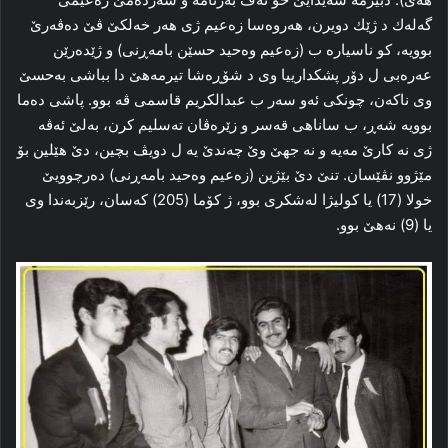
گه‌له‌ك د ژێك دويرن، هه‌روه‌سا زه‌عيم ژى هه‌ر خه‌لكێ ڤێ ده‌ڤه‌رێ
بوويه‌، كو ناسياره‌ ب (زه‌عيم وه‌حيد حسێن بامه‌ڕنى) و ژێده‌رێن
عه‌ره‌بى ل دۆر پشكدارييا وى د شۆڕه‌شا تيرمه‌هێ دا بباشى به‌حسێ
وى ناكه‌ن، چونكى ئه‌و سه‌ر ب عبدالكريم قاسمى ڤه‌ بوو. پاشى ده‌ما
بوويه‌ شه‌ڕ، ب ساناهى قه‌سر و زێره‌ڤان ته‌سليم كرن، به‌لێ ئه‌ڤه‌
ژى نه‌ كارێ مه‌يه‌ و نه‌ جهێ وێ چه‌ندێ يه‌ ل دويڤ بچين، دێ هێلين بۆ
مێژوو نڤێسان. تنێ دێ بێژين (زه‌عيم وه‌حيد بامه‌ڕنى) ده‌رچوويێ
خولا (17) يا كوليژا له‌شكرى بوو، ژ كۆما (205) كه‌سان، رێزبه‌ندا وى
يا (9) نه‌هێ بوو.