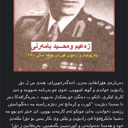
ده‌رباره‌ى هۆزانڤانێ مه‌زن، (جه‌گه‌رخوين)ى، هندى من ل دۆر
راديۆيێ خواندى و گوهـ لێبوويى، ئه‌وى چو به‌رنامه‌ نه‌بووينه‌ و تنێ
كارێ لێكرى، ئانكو ب ده‌نگێ خو پشكدار نه‌بوويه‌. د په‌ره‌گرافه‌كا ديتر
دا سه‌يدا دبێژيت: “كورت و كرمانج ئه‌ز دبێژم راسته‌ مه‌ ده‌نگوباسێن
رژێمێ دخواندن، به‌لێ چونكو ئه‌م كارمه‌ند بووين، لێ حنێر ئه‌و بوو مه‌
دشييا مايكرۆفۆنا ڤێ راديۆيێ و پێلێن وێ بكار بينين بۆ دۆزا ملله‌تێ
خوە و هه‌ستا نه‌ته‌وايه‌تى و كوردينييێ بگه‌هينين، به‌ره‌ڤانيێ ژ دۆزا