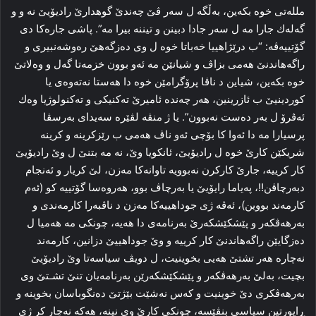
ملله‌تى خوە بكه‌ين، به‌ڵگه‌ ل سه‌ر ڤێ چه‌ندێ گوهدارێ راديۆيێ نه‌ و و
گه‌له‌ك جارا مه‌ ل سه‌ر جادا دبينن و تيننه‌ بيرا مه”. پاشى جاره‌كا دى
گۆتييه‌ڤه‌: “ب درێژاهييا خه‌باتا خوە ل وى ده‌زگه‌هێ ره‌وشه‌نبيرى و
راگه‌هاندنێ هه‌مى بزاڤ و شيانێن مه‌ ئه‌و بوون خزمه‌تا گه‌ل و وه‌لاتێ
خوە بكه‌ين، شياين د ناڤا پرۆگرامێن خوە دا هه‌ستا نه‌ته‌وه‌ى يا
كوردينيێ ب ئازرينين، هه‌ر چه‌نده‌ ئاميرێ ته‌كنيكى و ته‌كنولوژيا وه‌ك
ئه‌ڤرۆ ل به‌ر ده‌ست نه‌بوون”. يا ژ منڤه‌ لڤێره‌ سه‌يداى به‌رسڤا
پرسيارا مه‌ دا ئه‌وا كا بۆچى ئه‌و ناڤ هه‌مى ب رێزكرينه‌ و كرينه‌
شريكێن كارێ خوە ل راديۆيێ، ئانكويا وێ، نه‌ مه‌ بتنێ ل وێ راديۆيێ
كار كرييه‌، جارێ كاركرن نه‌بوويه‌ تاوانه‌كا مه‌زن، لێ كريار و ئه‌نجام
دبه‌رچاڤن!!، په‌ياما رايۆيێ يا به‌رچاڤ بوو، هه‌روه‌سا گۆتييه‌ كو (ئه‌م
كارمه‌ند بووين)، ئه‌ڤه‌ ژى جوداهييه‌كا مه‌زن د ناڤبه‌را كارمه‌ندى و
به‌رهه‌ڤكه‌ر و پێشكێشكه‌رێ به‌رنامه‌ى دا هه‌يه‌، چونكى مه‌ هه‌ميا ل
ده‌زگايێن راگه‌هاندنێ كار كرييه‌ و وێ جوداهييێ دزانين، كارمه‌ند
نه‌چاره‌ هه‌ر تشتێ هه‌يى بخوينيت، ل دويڤ سياسه‌تا وێ راديۆيێ
بچيت، به‌لێ به‌رهه‌ڤكه‌ر و پێشكێشكه‌رێن به‌رنامه‌يان تنێ تشـتێ وى
به‌رهه‌ڤكرى دێ خوينيت و كه‌س نه‌شێت بێژتێ ده‌نگوباسان بخوينه و
ڕاپورتين سياسى بنڤێسه‌، چونكى كارێ وى نينه‌‌، هه‌كه‌ نه‌چار كر ژى