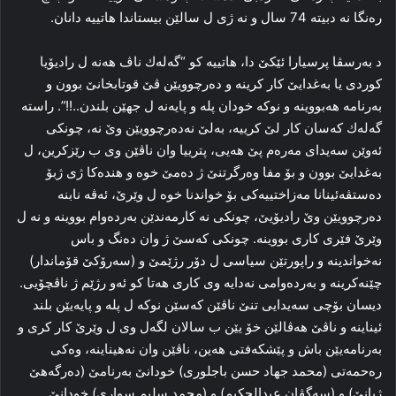
ره‌نگا نه‌ دبيته‌ 74 سال و نه‌ ژى ل سالێن بيستاندا هاتييه‌ دانان.
د به‌رسڤا پرسيارا ئێكێ دا، هاتييه‌ كو “گه‌له‌ك ناڤ هه‌نه‌ ل راديۆيا
كوردى يا به‌غدایێ كار كرينه‌ و ده‌رچوويێن ڤێ قوتابخانێ بوون و
به‌رنامه‌ هه‌بووينه‌ و نوكه‌ خودان پله‌ و پايه‌نه‌ ل جهێن بلندن..!!”. راسته‌
گه‌له‌ك كه‌سان كار لێ كرييه‌، به‌لێ نه‌ده‌رچوويێن وێ نه، چونكى
ئه‌وێن سه‌يداى مه‌ره‌م پێ هه‌يى، پترييا وان ناڤێن وى ب رێزكرين، ل
به‌غدایێ بوون و بۆ مفا وه‌رگرتنێ ژ ده‌مێ خوە و هنده‌كا ژى ژبۆ
ده‌ستڤه‌ئينانا مه‌زاختييه‌كى بۆ خواندنا خوە ل وێرێ، ئه‌ڤه‌ نابنه‌
ده‌رچوويێن وێ راديۆيێ، چونكى نه‌ كارمه‌ندێن به‌رده‌وام بووينه‌ و نه‌ ل
وێرێ فێرى كارى بووينه‌. چونكى كه‌سێ ژ وان ده‌نگ و باس
نه‌خواندينه ‌و راپورتێن سياسى ل دۆر رژێمێ و (سه‌رۆكێ قۆماندار)
چێنه‌كرينه‌ و به‌رده‌وامى نه‌دايه‌ وى كارى هه‌تا كو ئه‌و رژێم ژ ناڤچۆيى.
ديسان بۆچى سه‌يدايى تنێ ناڤێن كه‌سێن نوكه‌ ل پله‌ و پايه‌يێن بلند
ئيناينه‌ و ناڤێ هه‌ڤالێن خۆ يێن ب سالان لگه‌ل وى ل وێرێ كار كرى و
به‌رنامه‌يێن باش و پێشكه‌فتى هه‌ين، ناڤێن وان نه‌هيناينه‌، وه‌كى
ره‌حمه‌تى (محمد جهاد حسن باجلورى) خودانێ به‌رنامێ (ده‌رگه‌هێ
ژيانێ) و (سه‌گڤان عبدالحكيم) و (محمد سليم سوارى) خودانێ