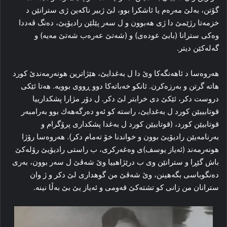
گۆتن، به‌لێ مه‌ره‌م يا ئاشكرا بوو، لێ ژبير ناكه‌ين ژى سترانێن د
خزمه‌تا رژێمێ دا ژى هه‌بوون و ل سه‌ر پێلێن راديۆيێ، ده‌نگ ڤه‌ددا
وه‌كى سترانا (بابێ عوده‌ى) و (شه‌تێ عه‌ره‌ب شه‌تێ مه‌يه‌) و
گه‌له‌كێن ديتر.
هه‌روه‌سا د ئاهه‌نگه‌كا وێ دا ل به‌غدایێ، هێژاترين هونه‌رمه‌ندێ كورد
هاته‌ گرتن و به‌رزه‌كرن. ئانكو خه‌باته‌كا دوو ڕووى بوويه‌. هه‌تا ئێكى
دروست دكر، ئێكێ دى خرابتر لێ دكر. ل دۆر مژارا پشكدارييا
قوتابييێن كورد ل به‌غدایێ، راسته‌ كو ئه‌و ده‌رگه‌هه‌ك بوو به‌رامبه‌ر
قوتابيێن كورد، (قوتابيێن كورد ل به‌غدا پشكدارى پرۆگرام و
به‌رنامه‌يێن راديۆيێ بوون و خواندنا خۆ ته‌مام دكر). هه‌روه‌سا رۆژا
هونه‌رمه‌ند (ئه‌ياز يوسف)ى وه‌غه‌ركرى، ب راستى راديۆيێ رۆله‌كێ
باش گێڕا و سترانێن وى ب درێژاهييا وێ شه‌ڤێ ل سه‌ر بوون، به‌رى
ده‌نگوباسى بگه‌هينن، وێ شه‌ڤێ من گوهدارى لێ دكر و ژ وان
سترانان من زانى كو تشته‌كێ قه‌ومى و ئه‌ياز يێ بێ به‌ڵا نينه‌.