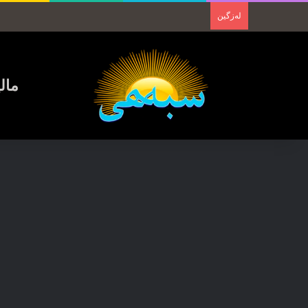
لەزگین
مال