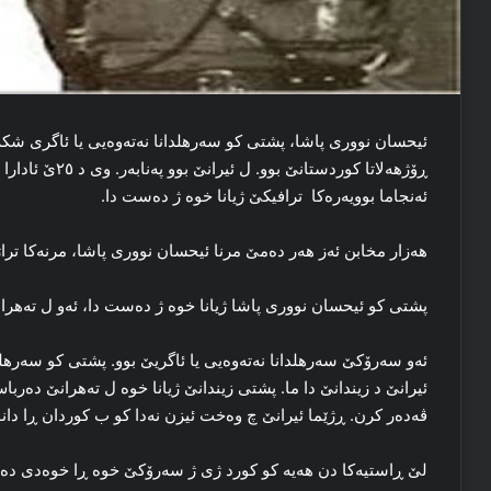
ئیحسان نووری پاشا، پشتی کو سه‌رهلدانا نه‌ته‌وه‌یی یا ئاگری شکه‌
ئه‌نجاما بوویەرەكا ‌ ترافیکێ ژیانا خوه‌ ژ ده‌ست دا.
هه‌زار مخابن ئه‌ز هه‌ر ده‌مێ مرنا ئیحسان نووری پاشا، مرنه‌کا ت
پشتی کو ئیحسان نووری پاشا ژیانا خوه‌ ژ ده‌ست دا، ئه‌و ل ته‌هر
ئه‌و سه‌رۆکێ سه‌رهلدانا نه‌ته‌وه‌یی یا ئاگریێ بوو. پشتی کو سه‌ر
ئیرانێ د زیندانێ دا ما. پشتی زیندانێ ژیانا خوه‌ ل ته‌هرانێ ده‌ربا
ڤەدەر كرن. ڕژێما ئیرانێ چ وه‌خت ئیزن نه‌دا کو ب کوردان ڕا دانو
لێ ڕاستیه‌کا‌ دن هه‌یه‌ کو کورد ژی ژ سه‌رۆکێ خوه‌ ڕا خوه‌دی ده‌رن