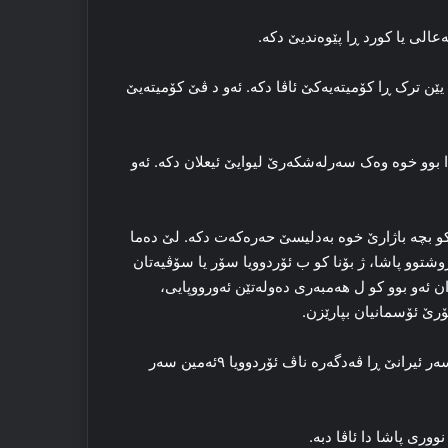
الی یا کورد ڕا پێوه‌ندیێ دكە.
یف یێن ترک ڕا کۆمیته‌یه‌کێ ئاڤا دکه‌. ئه‌و د ڤێ کۆمیته‌یێ
وو خوه‌ وه‌ک سه‌رله‌شکه‌رێ لیوایێ ئیعلان دکه‌. ئه‌و
بچه‌ باژارێ خوه‌ به‌دلیسێ حه‌ره‌که‌ت دکه‌. لێ ده‌ما
زۆنێ ب داخوازا سه‌رله‌شکه‌رێ ئۆردوویا ۹ئه‌مین ڕوشتوو پاشا، ژ بۆنا کو ب ئۆردوویا سۆر یا سۆڤیه‌تان
 ئه‌و بوو کو ل هه‌مبه‌ری ده‌وله‌تێن ئه‌ورووپایی،
ۆرێ ئۆسمانیان بپارێزن.
پشتی هه‌ڤوودیتنا ئۆردوویا سۆر د شه‌رتێن گه‌له‌ک زه‌همه‌ت دا د سه‌ر ئیرانێ ڕا ڤه‌دگه‌رە ناڤ ئۆردوویا ۹ئه‌مین سه‌ر