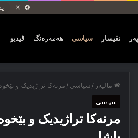
Facebook
X
پەر
نڤیسار
سیاسی
ھەمەرەنگ
ڤیدیو
مالپەر
/
سیاسی
/
مرنه‌کا تراژیدیک و بێخو
سیاسی
مرنه‌کا تراژیدیک و بێخو
پاشا