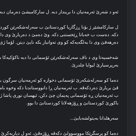
ئه‌و د شه‌رێ ئه‌رمه‌نیان دا بریندار دبه‌. ل سارکامیشێ ده‌رمان دبه‌
ل سارکامشێر ژ بۆنا ڕزگاریا کوردستانێ ب سه‌رله‌شکه‌رێن کورد یێ
دکه‌. ده‌ست ب خه‌باتا ڕێخستنی دکه‌. وێ ده‌مێ د ده‌ربارێ وی دا‌
ده‌رهه‌قێ وی دا‌ به‌لگه‌یه‌که‌ کو وی ته‌وانبار بکه‌ نایێ دیتن. لۆما ژی
شه‌خسیه‌تا وی د ناڤ سه‌رله‌شکه‌رێن ئۆسمانی دا‌ دبه‌ ناکۆکیه‌کا
به‌رپرسیارێ لیوایا چلدرێ.
ده‌ما کو سه‌رله‌شکه‌رێ ئۆسمانی دخوازه‌ کو ئه‌رمه‌نیان سرگون
ڤێ بریارێ ده‌ردکه‌ڤه‌. ب ئه‌رمه‌نیان ڕا دانووستاندنا دکه‌ وخوه‌ ب
ب ئه‌رمه‌نیان ڕه‌ ئۆسمانی په‌یمان چێ دکن، ئیهسان نوری پاشا ژی
باکورێ کوردستانێ و ڕۆژهه‌لاتا کوردستانێ دا بوو.
سه‌رهلدانا به‌یتولشه‌بابێ…
ده‌ما کو پرسگرێکا مووسوولێ دكەڤە ڕۆژه‌ڤێ، ئه‌و ل دیاربه‌کرێ د