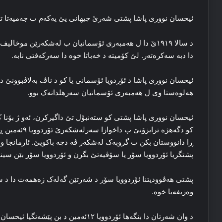
ئیحسان نووری پاشا پشتی شه‌رێ جیهانی یێ یەكەم ب جه‌میه‌تا ته‌ع
د سالا ۱۹۱۹ێ دا‌ ل هه‌مبه‌ری ئۆسمانیان ب له‌شکه‌رێن موخال
دا‌ دبه‌ سه‌کره‌ته‌ر. لێ کۆمیته‌ د خه‌باتا خوه‌ دا سه‌رکه‌فتی نابه‌.
ئیحسان نووری پاشا د ئۆردویا ئۆسمانی یا کو د ناڤ به‌لاڤبوونێ دا ب
هه‌لوه‌ستا وی ل هه‌مبه‌ری ئۆسمانیان سه‌رهلدانه‌ک بوو.
ئیحسان نووری پاشا پشتی کو سته‌نبۆل تێ داگیركرن، ئه‌و ژ بۆنا کو 
کو دگەهژه‌ تراب
ڕا دانووستان بکن ب گروبه‌ک له‌شکه‌ر ڤه‌ دچه‌ باکویێ. ئارمانجا وان
پشتگریا ئۆردوویا سۆر یا سۆڤیه‌تێ بگرن و ئۆردوویا سۆر بێن سین
وه‌زیفه‌یا خوه‌.
د وان شه‌رتان دا‌ بنگه‌ها ئۆردوویا ۱۲ئه‌مین د بن پێشه‌نگیا ئیحسان نووری پاشا دا ئاڤا دبه‌.