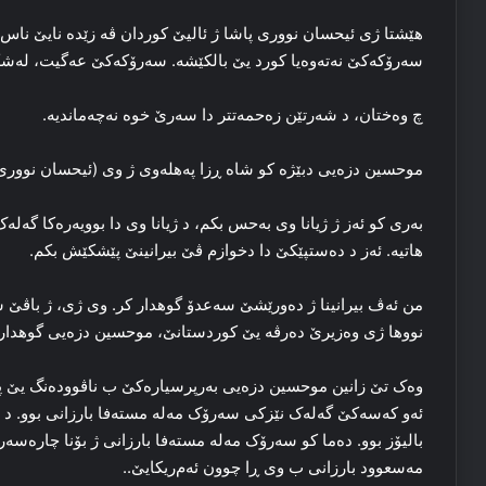
هێشتا ژی ئیحسان نووری پاشا ژ ئالیێ کوردان ڤە زێده‌ نایێ ناس 
سه‌رۆکه‌کێ نه‌ته‌وه‌یا کورد یێ بالکێشه‌. سه‌رۆکه‌کێ عه‌گیت، له‌شک
چ وه‌ختان، د شه‌رتێن زه‌حمه‌تتر دا سه‌رێ خوه‌ نه‌چەماندیە‌.
موحسین دزه‌یی دبێژه‌ کو شاه ڕزا په‌هله‌وی ژ وی (ئیحسان نووری
به‌ری کو ئه‌ز ژ ژیانا وی بەحس بکم، د ژیانا وی دا‌ بوویه‌ره‌کا گ
ھاتیە. ئه‌ز د ده‌ستپێکێ دا دخوازم ڤێ بیرانینێ پێشکێش بکم.
من ئه‌ڤ بیرانینا ژ ده‌ورێشێ سه‌عدۆ گوهدار کر. وی ژی، ژ باڤێ 
نووها ژی وه‌زیرێ ده‌رڤه‌ یێ کوردستانێ، موحسین دزه‌یی گوهدار ک
وه‌ک تێ زانین موحسین دزەیی به‌رپرسیاره‌کێ ب ناڤووده‌نگ یێ پدکێ
ئه‌و که‌سه‌کێ گه‌له‌ک نێزکی سه‌رۆک مه‌له‌ مسته‌فا بارزانی بوو. د
بالیۆز بوو. ده‌ما کو سه‌رۆک مه‌له‌ مسته‌فا بارزانی ژ بۆنا چار
مه‌سعوود بارزانی ب وی ڕا‌ چوون ئه‌م‌ریکایێ..