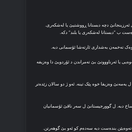
 ل ئه‌رزینجانێ دچە دبستانا ڕووشتیێ یا له‌شکه‌ری.
ست ب “دبستانا له‌شکه‌ری یا بلند” دکه‌.
 وه‌ک ته‌خمه‌ن به‌شداری ئارتەشا ئۆسمانی دبه‌.
وه‌یی یا ئه‌رناوووتێ بێ ته‌مراندن د ئۆردویێ دا وه‌زیفه‌
مه‌نێ وه‌زیفا خوه‌ پێک تینه‌. ئه‌و ژ دو سالان زێده‌تر
و ساخ دبه‌. ل گوورجیستانێ ل سه‌ر ناڤێ ئۆسمانیان
ته‌وه‌یێن بنده‌ست دبه‌ سه‌ده‌م کو ئه‌و بێ گوهه‌رتن.