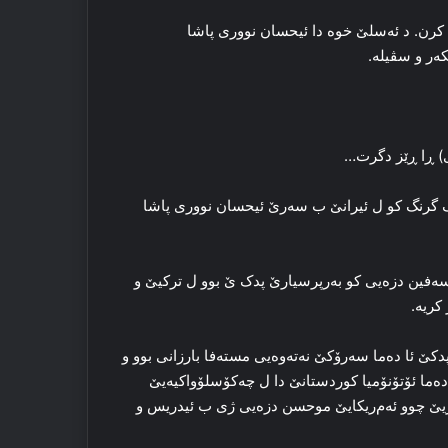
کرن. د ئه‌سلێ خوه‌ دا ئیحسان نووری پاشا
ه‌ر و سڤیله‌.
) ڕا‌ ڕێز دگرت‌…
ه‌له‌ک گرنگ كو ل ئیرانێ ب سه‌رێ ئیحسان نووری پاشا
سه‌فین دزه‌یی کو به‌رپرسیارێ پدک ێ بوو ل ترکیێ و
ریه‌.
 ئا ده‌ما سه‌رۆکێ نه‌ته‌وه‌یی مسته‌فا بارزانی بوو و
 ده‌ما ئۆتۆنۆمیا کوردستانێ دا ل چه‌کۆسلۆواکیه‌یێ
ەسەریێ چوو ئه‌م‌ریکایێ موحسن دزەیی ژی ب ئیدریس و