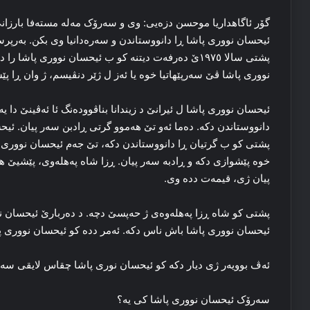
ئیحسان نووری پاشا ڕا دانووستاندن و سه‌ره‌دانیا وی بکن. به‌رپرسیا
پشتی سالا ۱۹۷٥ێ ده‌رفه‌ت دیتنه‌ کو ب ئیحسان نووری پاش
نووری پاشا ڤێ سه‌رپێهاتیا خوه‌ یا ئه‌ز ل ژێر دنڤیسم، ژ وان ڕا‌ پ
ئیحسان نووری پاشا ل ئیرانێ د زیندانا بناڤووده‌نگ ئا ئه‌ڤینێ دا یه
دانووستاندن دکه‌. ده‌ما ئه‌و تێ هه‌موو گرتی ڕادبن سه‌ر پیان. ئیح
پشتی کو ب گرتیان ڕا دانووستاندن‌ دکه‌، تێ جه‌م ئیحسان نووری
خوه‌ پێشوازی دکه‌ و ڕادبه‌ سه‌ر پیان. ڕزا شاه په‌هله‌وی، پێشیێ
پیان ژی، قیمه‌ت دده‌ وی.
پشتی کو شاه ڕزا په‌هله‌وه‌ی ژ حه‌پسێ دچه‌. د ده‌ربارێ ئیحسان نو
ئیحسان نووری پاشا باش ناس دکه‌. ئه‌مر دده‌ کو ئیحسان نووری پا
ئه‌ڤ بوویه‌ر ژی دیار دکه‌ کو ئیحسان نوری پاشا چقاس لایقی سه‌رۆکیا
سه‌رۆک ئیحسان نووری پاشا کی یه‌؟