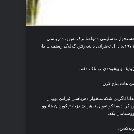
ستخوار ته‌سلیمی ده‌وله‌تا ترک نه‌بوو، ده‌رباسی
ڕۆژهه‌لاتا کوردستانێ بوو. ل ئیرانێ بوو په‌نابه‌ر. وی د ۲٥ێ ئادارا ۱۹۷٦ێ دا‌ ل ته‌هرانێ د شه‌رتێن گه‌له‌ک زه‌همه‌ت دا‌،
راژیدیک و بێخوه‌دی ب ناڤ دکم.
انێ هات بناخ کرن.
هلدانا ئاگریێ شکه‌ستخوار ده‌رباسی ئیرانێ بوو. ل
س کر. ده‌ما کو ئەو ل ته‌هرانێ دژیا، ژ کوردان ھاتبوو
وستاندن بکه‌.
ه‌که‌تن.