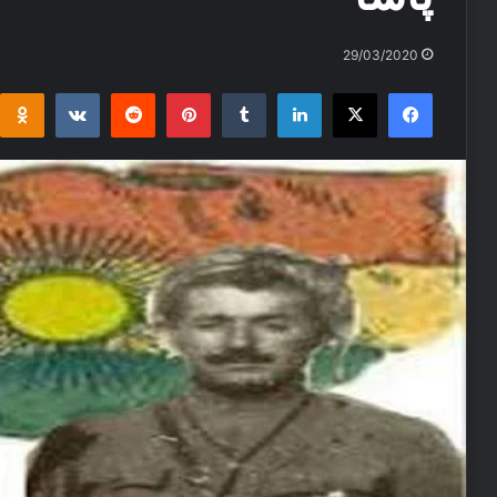
29/03/2020
i
takte
Reddit
Pinterest
Tumblr
LinkedIn
Facebook
X