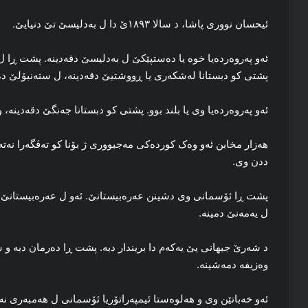
ئیحسان نووری پاشا، د سالا ۱۸۹۳ێ دا‌ ل به‌دلیسێ تێ دنیایێ.
ئه‌و په‌روه‌ردەیا خوه‌ یا ده‌ستپێکێ ل به‌دلیسێ دقه‌دینه‌. پشت ڕا‌
پشتی کو دبستانا له‌شکه‌ری یا ڕووشتیێ دقه‌دینه‌، ل سته‌نبۆلێ ده‌
ئه‌و په‌روه‌ردەیا وی یا بلند بوو. پشتی کو دبستانا جەنگێ دقه‌دینه‌،
هه‌زار مخابن ئه‌و وه‌ک کورده‌کی مه‌جبووری ژ بۆنا کو ته‌ڤگه‌را نه‌ته‌
ددن وی.
پشت ڕا ئۆسمانی وی دشینن عه‌ره‌بیستانێ. ئه‌و ل عه‌ره‌بیستانێ ل یه‌
ل یه‌مه‌نێ دمینه‌.
د شه‌رێ جیهانی یێ یەكەم دا بریندار دبه‌. پشت ڕا ده‌رمان دبه‌ 
وه‌زیفه‌ دمه‌شینه‌.
ئه‌و خه‌باتێن وی و هه‌لوه‌ستا ئیمپه‌راتۆریا ئۆسمانی ل هه‌مبه‌ری نه‌