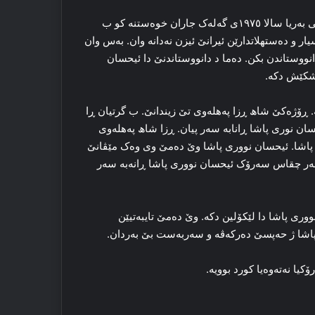
گۆر ئاگاهداریا موحسن دزه‌یی: وی و سه‌رۆک مه‌له‌ مسته‌فا بارزانی به‌ریا سالا ۱۹۷٥ی گه‌له‌ک جاران خوه‌ستنه‌ کو ب
ر و دەستھلاتدارێن ئیرانێ ئیزن نه‌دانه‌ وان. به‌س وان
ا را‌ دانووستاندن بکن. ده‌ما د دانووستاندنێ دا ئیحسان
ێشکێش دکه‌.
‌. ڕۆژه‌کێ شاھ ڕزا په‌هله‌وی تێ زیندانێ. ب گرتیان ڕا‌
سان نوری پاشا ڕانابه‌ سه‌ر پیان. ڕزا شاھ په‌هله‌وی
 پاشا. ئیحسان نووری پاشا وێ ده‌مێ وی وه‌ک مێڤانێ
 هه‌ر چقاس سه‌رۆک ئیحسان نووری پاشا ڕانه‌به‌ سه‌ر
وری پاشا دا لێکۆلین دکه‌. وێ ده‌مێ تایبه‌تیێن
شا ژ حه‌پسێ ده‌رکه‌ڤه‌ و سه‌ربه‌ست بێ به‌ردان.
 نه‌ته‌وه‌یا کورد بوویه‌.