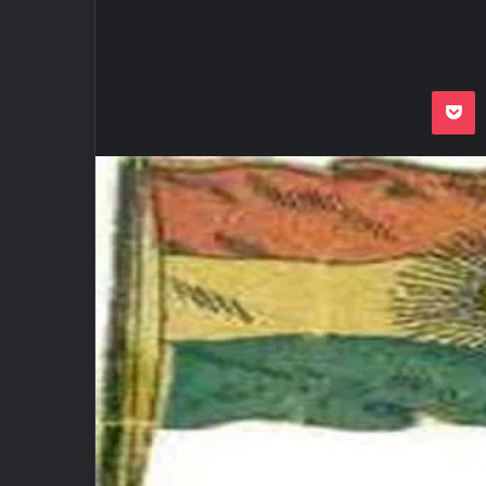
Odnoklassnik
Pocket
VKon