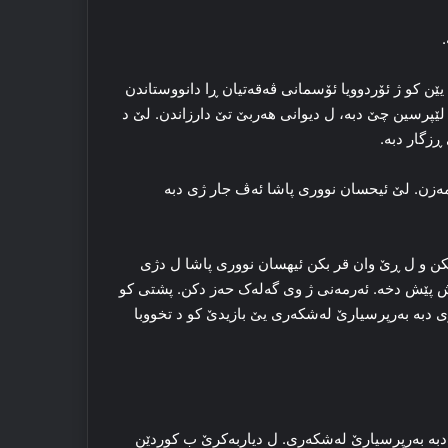
.
ن کو ژ ئۆردوویا ئۆسمانی ڤه‌قه‌تیان ڕا‌ دانووستاندن
 لێپرسین چێ دبه‌، ل دیوانی هه‌ربێ تێ دارزاندن. لێ د
 ڕزگار دبه‌.
 مه‌زن. لێ ئیحسان نووری پاشا ئه‌ڤ جار ژی دبه‌
 بکن و ل ڕێ وان قر بکن ئیهسان نووری پاشا ل دژی
اش پێش دخه‌. ئه‌رمه‌نی ژ وی گه‌له‌ک حه‌ز دکن. پشتی کو
 دبه‌ به‌رپرسیارێ له‌شکه‌ری یێ بازیدێ کو د تخووبا
به‌ به‌رپرسیارێ له‌شکه‌ری. ل دیاربه‌کرێ ب کوردێن