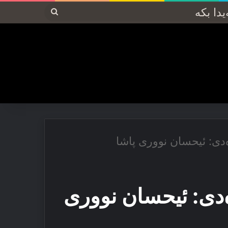
پەیدا
بکە
ه‌دی: ئیحسان نووری پاشا
ه‌دی: ئیحسان نووری