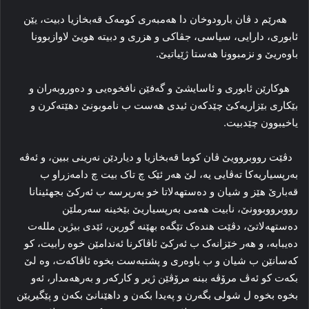
هەرێم د ڤان بارودوخان دا هەمبەری کومەک قەبخازیا دبیت، یێن
ئابوری، دارایی، سیاسی، جڤاکی و هزری و دبیتە هویێ لاوازبوونا
باوەریێ و نزمبوونا هەستا ژێیاتیێ.
هوکارێن ئابوری و ئاسایشێ و گەفێن نافخوەیی و دەوروبەران و
بێکاری بێزاریەکێ چێدکەن ئیدی هەست ب ناموبونێ دهێتەکرن و
یاخیبوون چێدبیت.
دڤێت رووبروویێ ڤان کوما قەبخازیا و دیاردێن نەرینی ببین، و ئەڤە
بەرپسیاریەکا تەڤایی یە، لێ هەر ئێک چ تاک بیت چ دامەزراو ب
قەبارێ هێز و شیان و دەستهەلاتا خو بەرپرسە ب ئەرکێ بجهئینانا
رووبرووبوونێ، نابیت هەمی بەرپسیاریێ بێخینە سەرملێن
دەستهەلاتێ، دڤێت هندەک تێگەه بهێنە گورین، ئێدی بیژین مللەت
دەیبابە، و هەر خێزانەک ب ئەرکێ ئاڤاکرنا ئەندامێن خوە رابیت، کو
کەسانێن ب شیان و ب باوەری و پشتبەست بخوە ئاڤاکەت، وە لێ
بکەت کو ئەڤ مرۆڤە ببنە مرۆڤێن ژیر و کارکەر و بەرهەمدار، ئەو
بخوە بخوە ل شولی بگەرن و پەیدا بکەن و داهێنانێ بکەن و پێگیریێن