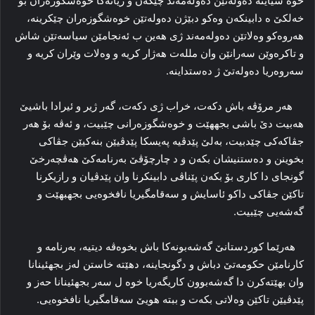
خوە شیاینە دەولەتێن دەولەمەند چێکەن و ژیانەکا خوەشگوزەران بۆ
خەلکێ ە دابینکەن وەکو دبێژن دەولەتێن خوەشگوزەران چێکرینە،
هەروەکو وەلاتێن دەولەمەند ژی هەین ب ئەنجامێن سیاسەتێن شاش
و تاکرەوێن سەرانێن وان مللەت هەژار کریە و وەلات وێران کریە و
سەروەریا دەولەتێ ژ دەستداینه.
هەر مرۆڤە باش دکەت، خراب ژی دکەت، گەر ژیر و ئیرادا باشیێ
هەبیت دێ باشی بجههێت و خوەشگوزەرانی چێبیت، و ئەڤە بۆ هەر
جڤاکەکی چێدبیت، بەلێ پێدڤیە پەیسکا پێدڤیێن بنەکیێن جڤاکی
بخوینن و دەستنیشان بکەن و د چارچۆڤێ بەرنامەکێ هەڤچەرخێ
گونجای دا کاری بۆ بکەن پێناڤی دابينكرنا وان پێدڤیان و رازیکرنا
تاکێن جڤاکی داکو ئاسایش و سەقامگیریا نافخوەیی بجهبهێت و
گەشەیی چێبیت.
هەرێما کوردستانێ گەشەبونەکا باش بخوەڤە دیتیە، بەرنامە و
کارنامێن حکومەتێ دباش و دگونجاینە، دهێتە خاستن لەز بجهئینانا
وان بهێتەکرن دا گەشەبوون کاریگەریا خوە ل سەر بجهئینانا حەز و
پێدڤیێن تاکێن وەلاتی بکەت و ببتە هویێ سەقامگیریا نافخوەیی.