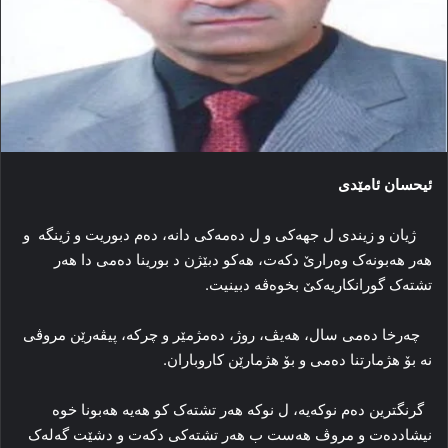
ئیحسان ئامێدی
ژیان و زیندی ل جهەکی و ل دەمەکی دانە، دەم دبوریت و ژینگە و
هەر هەبونەک وەرارێ دکەت، هەکو دبێژن د بورینا دەمی دا هەر
تشتەک گورانکاریەکێ بخوەڤە دبینیت.
چەرخا دەمی سال، هەیڤ، روژ، دەمژمێر و چرکە، پیڤەرێن مروڤی
نە بۆ هژمارتنا دەمی و بۆ هژمارێن کاروباران.
گرنگترین دەم نوکەیە، ل نوکە هەر تشتەک کو هەیە هەبونا خوە
نیشاددەت و مروڤ هەست ب هەر تشتەکی دکەت و دشێت گەلەک