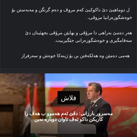
ل دوماهیێ دێ داکوکیێ کەم مروڤ و دەم گرنگن و مەبەستن بۆ
خوەشگوزەرانیا مروڤی،
هەر دەمێ بەراهی دا مرۆڤی و بهایێن مرۆڤی بجهئینان دێ
سەقامگیری و خوەشگوزەرانی جێگیربیت.
هەمی دەمێن وە هەلکەفتن بن بۆ ژینەکا خوەش و سەرفراز
فلاش
مەسرور بارزانی: دڤێ ئەم هەموو ب هەڤ را
کاربکن داکو ئەڤ تاوان دوبارە نەبن