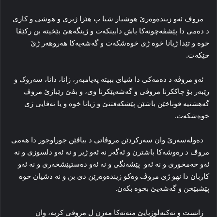
مروڤ ئەو زیندەوەرێ هوشیار شیا ب هێزا ژیری و هوشی و کاری
د دەمی دا پێشڤەچونەکا باش دابینکەت و ژینگەهێ بێخیتە بن رکێڤا
خوە و تێدا ژیانا خوە ژی خوەشکەت و گەشەیەکا هەروهەر ژێ
چێکەت.
ئەو مروڤە د دەمەکی دا شیای ببیتە پەیامبەر، زانا، دانا، سەروک و
رێبەر بۆ چاککرنا مروڤی و گەشەپێکرنا وی، و بڤێ رێبازێ مروڤ
گەهشتیە قوناخێن باشێن پێشکەفتنێ و ژیانا خوە و یا تەڤایی ژی
خوەشکەت.
دەولەسەرێ وان سەرکردێن مروڤاتی د بیاڤێن جوراوجور دا هەمی
مروڤ د رەوشەکا باشترن و ئەگەر نە ئەو ژیر و نە ئەو دلسوزی و نە
ئەو خەمخوری و نە ئەو پێشەنگی و نە ئەو دەستپێشخەری و نە ئەو
کاربان دا نهو ژی مروڤ وەکو زیندەوەرێن دی بن و نە دشیان خوە
پێشبێخن و گەشەیێ بخوە بکەن.
زانست و تەکنەلوژیایێ منەتەکا مەزن ل مروڤی کریە، وان