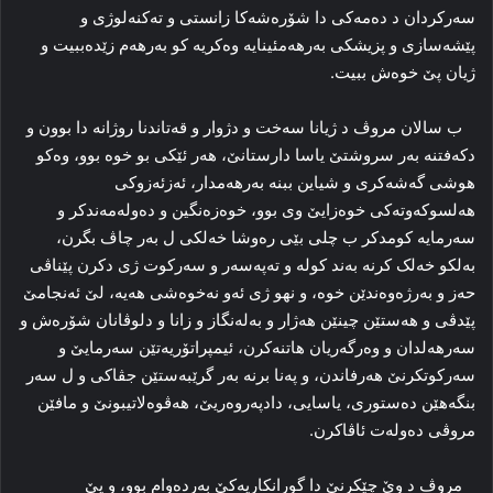
سەرکردان د دەمەکی دا شۆرەشەکا زانستی و تەکنەلوژی و
پێشەسازی و پزیشکی بەرهەمئینایە وەکریە کو بەرهەم زێدەببیت و
ژیان پێ خوەش ببیت.
ب سالان مروڤ د ژیانا سەخت و دژوار و قەتاندنا روژانە دا بوون و
دکەفتنە بەر سروشتێ یاسا دارستانێ، هەر ئێکی بو خوە بوو، وەکو
هوشی گەشەکری و شیاین ببنە بەرهەمدار، ئەزئەزوکی
هەلسوکەوتەکی خوەزایێ وی بوو، خوەزەنگین و دەولەمەندکر و
سەرمایە کومدکر ب چلی بێی رەوشا خەلکی ل بەر چاڤ بگرن،
بەلکو خەلک کرنە بەند کولە و تەپەسەر و سەرکوت ژی دکرن پێناڤی
حەز و بەرژەوەندێن خوە، و نهو ژی ئەو نەخوەشی هەیە، لێ ئەنجامێ
پێدڤی و هەستێن چینێن هەژار و بەلەنگاز و زانا و دلوڤانان شۆرەش و
سەرهەلدان و وەرگەریان هاتنەکرن، ئیمپراتۆریەتێن سەرمایێ و
سەرکوتکرنێ هەرفاندن، و پەنا برنە بەر گرێبەستێن جڤاکی و ل سەر
بنگەهێن دەستوری، یاسایی، دادپەروەریێ، هەڤوەلاتیبونێ و مافێن
مروڤی دەولەت ئاڤاکرن.
مروڤ د وێ چێکرنێ دا گورانکاریەکێ بەردەوام بوو، و یێ