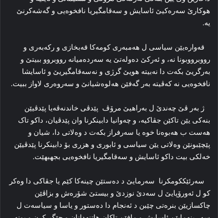
هوکارێ سەرەکیێ ئاسایش و سەقامگیریا نافخوەیی و گەشەکرنێ
یە.
قەوارەیێن سیاسی ل هەمبەری کومەکا قەبخازی و رکەبەری و
رووبرووبونا نە، و ئەرکێ دەولەتێ یە سەردەمیانە رووبروو ببیتێ و
بەرگریێ بکەت دا نەبیتە هویێ گرژی و نەسەقامگیریێ و ئاسایشا
نافخوەیی نە کەڤیتە بەر گەفێن هەلوەشیانێ و سەروەری لاواز ببیت.
ژ بەر ڤێ چەندێ ل بەراهیێ مرۆڤ پێدڤی خاندنەڤەیا پێدڤیێن
بنەکی یێن تاکێن جڤاکیە، و چەوانیا دابینکرنا وان پێدڤیان، داکو تاک
هەست ب هەبوەنا خوە یا سەرفراز بکەت د وەلاتی دا، شیان و
پێچێبونێن وەلاتی یێن سیاسی و ئابوری و هزری بۆ دابینکرنا پێدڤیێن
خەلکی بیت داکو ئاسایش و سەقامگیریا نافخوەیی بجهبهێت.
سەرئێککومکرنا سەرمایێ د دەستێن چینەکا کێم یا جڤاکی دا وەکر
کو ل ئەورۆپایێ ل سەدێ نوزدێ و بیستێ شۆرەش و بزاڤێن
چاکسازیێن بنرەتی چێبن د ئەنجام دا دەستور و یاسا و سیاسەت ل
سەر بنەمایێن ئاسایش و مافێن تاکان هاتنەدانان و جێگیرکرن و بونە