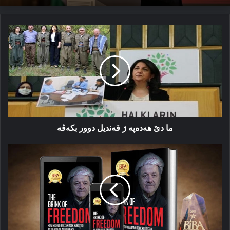
ما
دێ
هەدەپە
ژ
قەندیل
دوور
بکەڤە
ما دێ هەدەپە ژ قەندیل دوور بکەڤە
کتێبا
دەربارێ
بارزانی
و
سەرخوەبوونێ