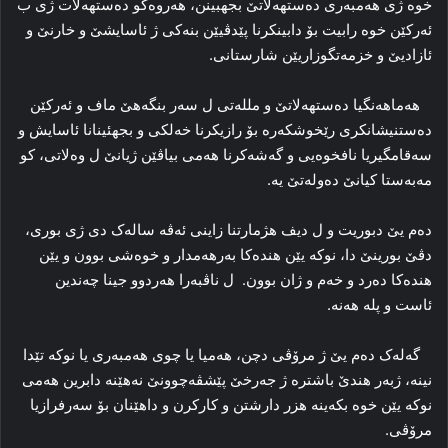
خوە ژی هەمبەری دەستهەلاتێ بجهبینن، هەروەکو دەستهەلات ژی ب
ئەرکێن خوە رابیت بۆ دابینکرنا پێدڤیێن بنەکی ژ ئاسایشێ و خارنێ و
ئازادیێ و خزمەتگوزاریێن شارستانی.
هەماهەنگیا دەستهەلاتێ و مللەتی ل سەر بنگەهێ ماف و ئەرکێن
دەستنیشانکری رێخوشکەرە بۆ رازیکرنا خەلکی و بجهئینانا ئاسایش و
سەقامگیریا نافخوەیی و گەشەکرنا هەمی بیاڤێن ژیانێ ل وەلاتی، کو
مەبەستا کیانێ دەولەتێ یە.
دەم یێ دبوریت و ل دیف هژمارتنا زاینی ئەڤە سالەک دی ژی بوری،
دڤێ بورینێ دا، نوکە یێن هندەکا بەرهەمدار و خوەشی بوون و یێن
هندەکا دەرد و خەم و ژان بوون. ل ناڤبەرا هەردوو جینا چەندین
ئاست و پلە هەنە.
گەلەک دەم یێ ژ مرۆڤی دچن، هەمیا یا چوی هەمبەری یا نوکە تێدا
نینە، ژبەر هندێ باشترە ژ جەرخێ پێشڤەچوونێ نەهێنە دابرین هەمی
نوکە یێن خوە بکەینە هزر دارشتن و کارکرن و داهێنان بۆ سەرفرازیا
مرۆڤی.