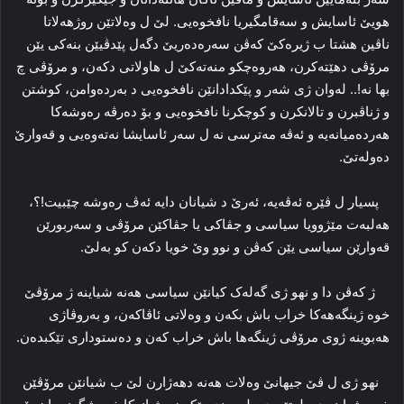
هویێ ئاسایش و سەقامگیریا نافخوەیی. لێ ل وەلاتێن روژهەلاتا
ناڤین هشتا ب ژیرەکێ کەڤن سەرەدەریێ دگەل پێدڤیێن بنەکی یێن
مرۆڤی دهێتەکرن، هەروەچکو منەتەکێ ل هاولاتی دکەن، و مرۆڤی چ
بها نە!.. لەوان ژی شەر و پێکدادانێن نافخوەیی د بەردەوامن، کوشتن
و ژناڤبرن و تالانکرن و کوچکرنا نافخوەیی و بۆ دەرڤە رەوشەکا
هەردەمیانەیە و ئەڤە مەترسی نە ل سەر ئاسایشا نەتەوەیی و قەوارێ
دەولەتێ.
پسیار ل ڤێرە ئەڤەیە، ئەرێ د شیانان دایە ئەڤ رەوشە چێبیت!؟،
هەلبەت مێژوویا سیاسی و جڤاکی یا جڤاکێن مرۆڤی و سەربورێن
قەوارێن سیاسی یێن کەڤن و نوو وێ خویا دکەن کو بەلێ.
ژ کەڤن دا و نهو ژی گەلەک کیانێن سیاسی هەنە شیاینە ژ مرۆڤێ
خوە ژینگەهەکا خراب باش بکەن و وەلاتی ئاڤاکەن، و بەروڤاژی
هەبوینە ژوی مرۆڤی ژینگەها باش خراب کەن و دەستوداری تێکبدەن.
نهو ژی ل ڤێ جیهانێ وەلات هەنە دهەژارن لێ ب شیانێن مرۆڤێن