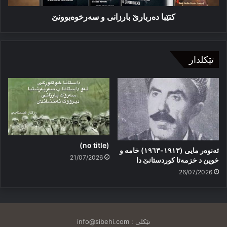
کتێبا دەربارێ بارزانی و سەرخوەبوونێ
تێکلدار
(no title)
ئەنوەر مایی (١٩١٣-١٩٦٣) خامە و
21/07/2026
خوین د خزمەتا کوردستانێ دا
26/07/2026
تێکلی :
info@sibehi.com