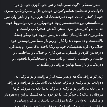
سەردەمەکی دگوت سەرمایەدار ئەو بخوە گۆرێ خوە بۆ خوە
دکولیت، ژ ئەنجامێ هەلسوکەوتێن خوەیێن چل و سەرکوتکەر، سەرێ
خوە ل کەڤرا ددەت خوە دهەرفینیت!، لێ هزرمرند و زانایێن وان تیور
و سیاسەتێن نوو ئێخستنەبەر ژبۆنا خوەنووکرن و بەردەوامبوونا خوە،
هەمی ئەو کەرستێن بەردەستێن لایەنێن هەڤرک ب زانست و
تەکنولوژی ڤە بکارئینان پێناڤی بەردەوامبوونا خوە وەکو چینەکا
بالادەست و دەستهەلاتدارا کارا، و ژبۆ پاراستنا بەرژەوەندێن خوە
خەلک ژی کرە هەڤپشکێ خوە ب رێکا باجەدانەکا مەزن و پەیداکرنا
دەرفەتێن کاری و دابینکرنا مافێن کاری و جڤاکی و ساخلەمی و
خاندنێ و بجهئینانا ئاشتیێ و ئاسایشێ و سەقامگیریا ناڤخویی و
دەرەکی، و پاراستنا بهایێن مرۆڤی و ژینگەهێ.
ژبەرکو مرۆڤ بنگەهە و هەر تشتەک ژ مرۆڤییە و بۆ مرۆڤی یە،
دەولەت بۆ مروڤییە و مرۆڤ چێدکەت، ئاسایش بۆ مرۆڤیە و مرۆڤ
دابین دکەت، ئابور بۆ مرۆڤیە و مرۆڤ پەیدا دکەت، مرۆڤ کوما
مرۆڤان د بیاڤەکێ جوگرافی دا کو خوە ب هەڤپشک دزانن و بەهرەدار
و مافدارن، لەوان رازیکرنا مرۆڤی ب دابینکرنا ماف و پێدڤی و
داخازێن وی یێن بنەکی ئەرکەکی مرۆڤی و نشتیمانی و ئاینیە و