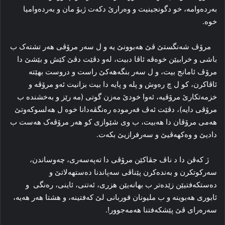
بەردەوامە، خو دگونجینیت و وەرارێ دکەت ژبۆ مان و بەردەوامیا
خوە.
مرۆڤ شەنگستێ ڤێ هەبوونێ یە و ل سەر مرۆڤی هەر تشتەک ب
باشی و خرابیێن خوەڤە ئاڤا دبیت، لەو دڤێت دڤێ کێش و بێشێ دا
مرۆڤ ئامانج بیت، و ل سەر بنگەهەکێ راست و دروست بهێتە
ئاڤاکرن، کو ل چ رەوش و پلە و پایە دا بیت بزانیت ئەو مرۆڤە و
خزمەتکارێ مرۆڤیە، ئەوا خودێ مەزن گوتی (مە رێز و بەخشندە ب
مرۆڤی دایە)، دڤێت ئەڤ فەرمودە رەنگڤەدانا خوە ل هەلسوکەوتێ
هەمی مرۆڤان دا هەبیت، ب وی شێوازی کو هەر مرۆڤەک هەست ب
دادیێ و وەکهەڤیێ و سەرفرازیێ بکەت.
ژ کەڤن دا د ناڤ جڤاکێن مرۆڤی دا تەپەسەری، چەوساندن،
سەرکوتکرن و بەندەکرن پێناڤی سەپاندنا دەستهەلاتێ و
دەستکەفتیێن زێدەتر ب بهانەیێن هزری، ئەتنی، ئاینی، رەنگی و
ئابوری هەبوینە و ب ملیونان قوربانی لێ کەفتینە، و هشتا هەر هەیە،
سەرەرای ڤێ پێشکەفتنا هەمەجوور!.