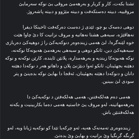
تشتا بکەت، کار و کریار و بەرهەمێ مروڤی یێ نوکە سەرمایێ
مروڤییە، دبیتە دەستکەفت و دبیتە مێژوو و دبیتە پاشەروژ.
دوهی دەمەک بو چو، ئێدی ژ دەست دەرکەفت ئاخینکا دیفرا
نەهاڤێژە، سبەهی هشتا نەهاتیە و مروڤ نزانیت کا دێ چاوا هێت
خوە لێنەگرە!، لێ هەمی زیندەوەر دنوکەیەکێ را ژ دوهیەکێ دەربازی
سبەهیەکێ دبن، ئانکو دوهی و سبەهی بەرهەمێ هەبونەکا نوکەنە،
نوکە هەبونەکا زیندیە و بەرهەمدارە، پلانێن ئایندە، کارێن نوکەنە و نوکە
دهێنە بجهئینان، ئانکو ئەوا دبێژنێ پلان و داهاتو هەر د نوکەدا دهێنە
دانان و دنوکەدا دهێتە بجهئینان، ئەڤجا دا بهایێ نوکە بدەینێ و پتر
سودی لێ ببینین.
هەمی دەم هەلکەفتنن، هەمی هەلکەفتن د نوکەیەکێ دا
بەرهەمهاتینە، لەو مروڤ یێ خاستیە هەمی دەما بکاربینیت و بکەتە
هەلکەفتنێن باش.
زیندەوەری تەمەنەک هەیە، ئەو چرکەیا تێدا کو نوکەیە ژیانا ویە، لەو
گرنگە گرنگیا وێ بزانیت و بهایێ وێ بدەتێ.