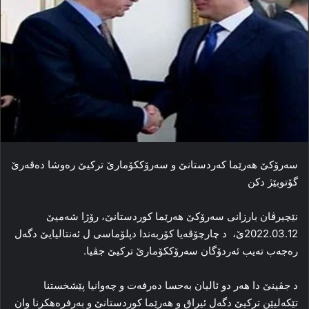
سەرۆکێ هەرێما کەردستانێ و سەرۆککۆمارێ ترکیێ رەوشا دەڤەرێ
گۆتوبێژ دکن
نێچیرڤان بارزانی سەرۆکێ هەرێما کوردستانێ، رۆژا شەمیێ
2022.03.12ێ، د چارچۆڤەیا کۆربەندا دپلۆماسی ل ئەنتالیایێ دگەل
رەجەب تەیب ئەردۆگان سەرۆککۆمارێ ترکیێ جڤیا.
د جڤینێ دا هەر دو ئالیان بەحسا دەرفەت و چەوانیا پێشخستنا
تێکەلیێن ترکیێ دگەل ئیراق و هەرێما کوردستانێ و بەرفرەهکرنا وان