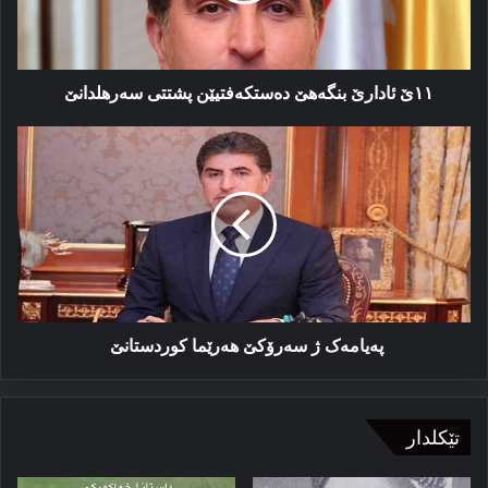
١١ێ ئادارێ بنگه‌هێ ده‌ستکه‌فتیێن پشتتی سه‌رهلدانێ
پەیامەک
ژ
سەرۆکێ
هەرێما
کوردستانێ
پەیامەک ژ سەرۆکێ هەرێما کوردستانێ
تێکلدار