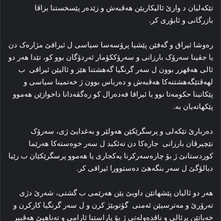
تێکەلیان د وارێ ئالیکاریێن هەڤبەش و زێدەر پێسخستنا بزاڤا
بازرگانی و ئابۆری کر.
رەوشا ئیراق و گەفێن پێشیا پرۆسەسا سیاسی ل ئیراقێ مژارەک دن
یا جڤینا سەرۆک بارزانی و سەرۆککۆمار ئەردۆگان بوو کو، تێدا هەر دو
ئالی هەڤهزر بوون ل سەر گرنگیا گەهشتنا هێز و ئالیێن ئیراقی ب
لهەڤتێگەهشتنەکا هەڤبەش و دەرباس بوون ژ خەتمینا سیاسی و
پێکانینا حکومەتا نوو یا ئیراقا فەدەرال کو رەگڤەدانا داخوازێن هەموو
پێکهاتەیان بە.
دەربارێ تێکەلی و پرسگرێکێن هەولێر و بەغدایێ ژی، سەرۆک
نێچیرڤان بارزانی جارەکا دن تەئکید ل سەر خوەستەکا هەرێما
کوردستانێ ژ بۆ چارەسەرکرنا یەکجاری یا هەموو پرسگرێکێان ب رێیا
دیالۆگێ ل سەر بنگەهێ دەستوورا ئیراقی کر.
هەر دو ئالیان پێشهاتێن داویێ یێن هەرێمی ب گشتی، شەرێ دژی
تەرۆرێ و مەترسیێن ئەمنی گۆتوبێژ کرن و ل سەر گرنگیا کارکرن و
خەباتێن پرئالی و ناڤدەولەتی ژ بۆ پاراستنا ئارامی و تەناهیێ هەڤبیر