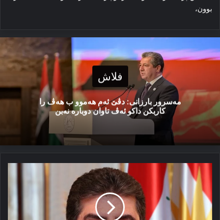
بوون،
فلاش
مەسرور بارزانی: دڤێ ئەم هەموو ب هەڤ را
کاربکن داکو ئەڤ تاوان دوبارە نەبن
١١ێ
ئادارێ
بنگه‌هێ
ده‌ستکه‌فتیێن
پشتتی
سه‌رهلدانێ