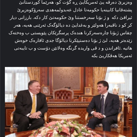
وه‌زیرێ ده‌رڤه‌ یێ ئەمریکایێ ڕه‌ گۆت کو، هه‌رێما کوردستانێ
پشته‌ڤانیا کابینه‌یا حکومه‌تا عادل عه‌بدولمه‌هدی سه‌رۆکوه‌زیرێ
ئیراقێ دکه‌ و ژ بۆنا سه‌رخستنا وێ حکومه‌تێ کار دکە. بارزانی دیار
کر کو د ناڤبه‌را هه‌ولێر و به‌غدایێ ده‌ دیالۆگه‌ک ئه‌رێنی هه‌یه‌، هه‌ر
چقاس ژبۆنا چاره‌سه‌رکرنا هنده‌ک پرسگرێکان پێویستی ب وه‌خته‌ک
زێده‌تر هه‌یه‌، لێ ژ بۆنا ده‌ستپێکرنا دیالۆگا جدی ئاقاره‌ک خوه‌ش
هاتیه‌ .ئافراندن و د ڤی واریده‌ گرنگه‌ وه‌لاتێن دۆست و ب تایبه‌تی
ئەمریکا هه‌ڤکاریێ بکه‌