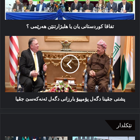
؟
تفاقا کوردستانی یان یا ھلبژارتنێن ھەرێمی ؟
پشتی
جڤینا
دگەل
پۆمپیۆ
بارزانی
دگەل
ئەنەكەسێ
جڤیا
پشتی جڤینا دگەل پۆمپیۆ بارزانی دگەل ئەنەكەسێ جڤیا
تێکلدار