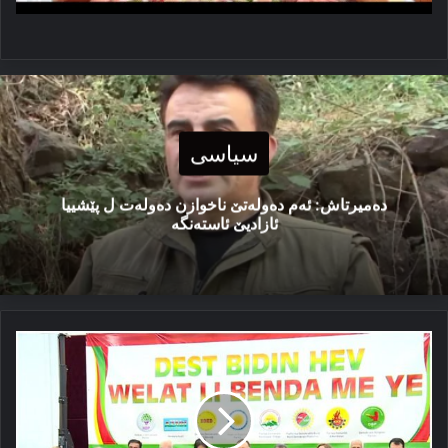
سیاسی
دەمیرتاش: ئەم دەولەتێ ناخوازن دەولەت ل پێشییا
ئازادیێ ئاستەنگە
تفاقا
کوردستانی
یان
یا
ھلبژارتنێن
ھەرێمی