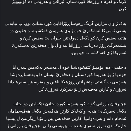
گرنگ و گەرم د ڕۆژه‌ڤا کوردستان، ئیراقێ و هه‌رێمی ده‌ گۆتووبێژ
کرن.
یه‌ک ژ وان مژارێن گرنگ ڕه‌وشا ڕۆژاڤایێ کوردستانێ بوو، ب تیابه‌تی
پشتی ئەمریکا له‌شکه‌رێ خوه‌ ژ وێ هه‌رێمێ ڤه‌کشینه‌. د جڤینێ ده‌
هاتیه‌ به‌هس کرن کو دگه‌ل ده‌ولەتێن جیران بێ به‌هس کرن و
پێشمه‌رگێ ڕۆژ ده‌رباسی ڕۆژاڤا ببه‌ و ل وان ده‌ڤه‌رێن له‌شکه‌رێ
ئەمریکا ژێ ڤه‌دکشه‌ ب جھ ببن.
د جڤینێ‌ ده‌، پۆمپیۆ کێفخوه‌شیا خوه‌ ل هه‌مبه‌ر یه‌که‌مین سه‌ردانا
خوه‌ یا ژ بۆ هه‌رێما کوردستان و ده‌ڤه‌رێ نیشان دا و به‌هسا ڕه‌وشا
هه‌رێمی ب گشتی، پێشهاتێن ڕۆژهلاتا ناڤین و مه‌ترسیێن سه‌رهلدانا
ته‌رۆرێ و کارێن هه‌ڤبه‌ش ژ بۆ بنبرکرنا ته‌رۆرێ کر.
نێچیرڤان بارزانی گۆت کو، هه‌رێما کوردستانێ تێکه‌لیێن دۆستانه‌
دگه‌ل ئەمریکایێ هه‌نه‌ و گه‌له‌ک کارێن هه‌ڤبه‌ش دگه‌ل هه‌ڤپه‌یمامان
ئه‌نجام دانه‌ و به‌رده‌وامیا کارێن هه‌ڤه‌بش یێن ژ بۆنا ڕێگرتنێ ل پێشیا
جاره‌که‌ دن ته‌رۆر سه‌ری هلده‌ ب پێویستی زانی. نێچیرڤان بارزانی ژ