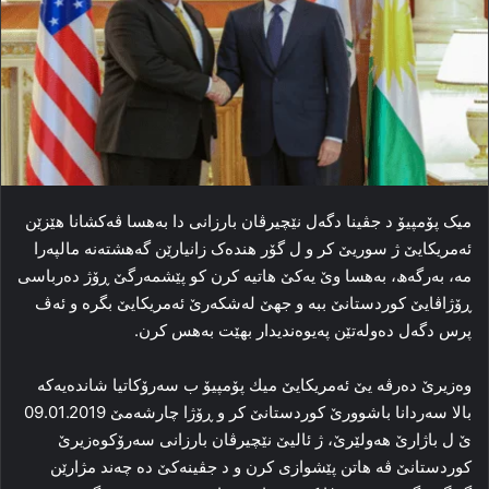
میک پۆمپیۆ د جڤینا دگه‌ل نێچیرڤان بارزانی دا به‌هسا ڤه‌کشانا هێزێن
ئەمریکایێ ژ سوریێ کر و ل گۆر هنده‌ک زانیارێن گه‌هشته‌نه‌ مالپه‌را
مه‌، به‌رگه‌ھ، به‌هسا وێ یه‌کێ هاتیه‌ کرن کو پێشمه‌رگێ ڕۆژ ده‌رباسی
ڕۆژاڤایێ کوردستانێ ببه‌ و جھێ له‌شکه‌رێ ئەمریکایێ بگرە و ئەڤ
پرس دگەل دەولەتێن پەیوەندیدار بھێت بەھس كرن.
وه‌زیرێ ده‌رڤه‌ یێ ئەمریکایێ میك پۆمپیۆ ب سه‌رۆکاتیا شانده‌یه‌که‌
بالا سه‌ردانا باشوورێ کوردستانێ کر و ڕۆژا چارشه‌مێ 09.01.2019
ێ ل باژارێ هه‌ولێرێ، ژ ئالیێ نێچیرڤان بارزانی سه‌رۆکوه‌زیرێ
کوردستانێ ڤه‌ هاتن پێشوازی کرن و د جڤینه‌کێ ده‌ چه‌ند مژارێن