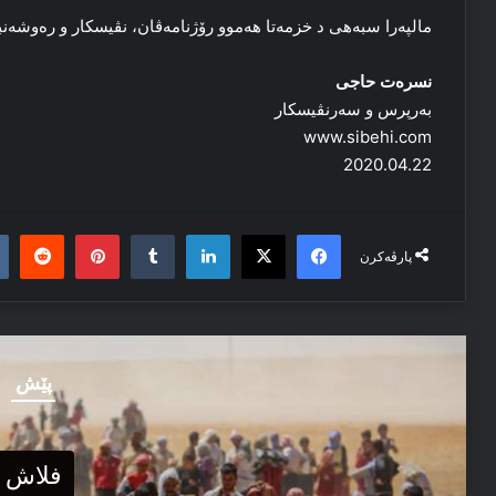
مالپەرا سبەھی د خزمەتا ھەموو رۆژنامەڤان، نڤیسكار و رەوشەنب
نسرەت حاجی
بەرپرس و سەرنڤیسكار
www.sibehi.com
2020.04.22
it
nterest
Tumblr
LinkedIn
Facebook
X
پارڤەکرن
پێش
فلاش