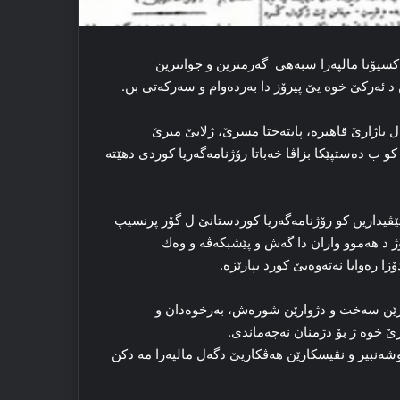
 ب ناڤێ رێداكسیۆنا مالپەرا سبەھی ‌ گەرمترین و جوانترین
ن د ئەركێ خوە یێ پیرۆز دا بەردەوام و سەركەتی بن.
ژنامەیا كوردستان یەكەم رۆژنامەیا كوردی بوو ل 1898.04.22 ل باژارێ‌ قاهیرە، پایتەختا مسرێ، ژلایێ‌ میرێ
 ب دەستپێكا بزاڤا خەباتا رۆژنامەگەریا كوردی دهێتە
ێڤیدارین كو رۆژنامەگەریا كوردستانێ‌ ل گۆر پرنسیپ
ۆژ د ھەموو واران دا گەش و پێشبكەڤە و وەك
زا رەوایا نەتەوەیێ كورد بپارێزە.
ژگارێن سەخت و دژوارێن شورەش، بەرخوەدان و
رێ خوە ژ بۆ دژمنان نەچەماندی.
وشەنبیر و نڤیسكارێن ھەڤكاریێ دگەل مالپەرا مە دكن