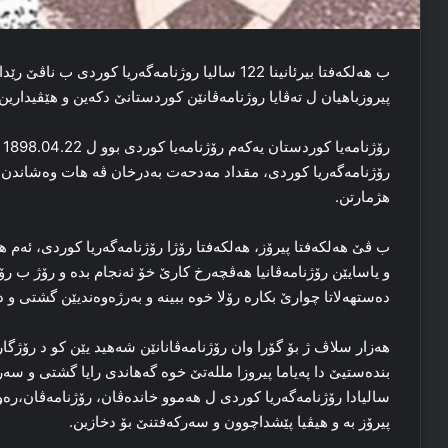
ب هەلكەفتا بیرئانینا 122 سالیا روژنامەگەریا كوردی
پیروزباهیان ل تەڤایا روژنامەڤانێن كوردستانێ دكەین و ھێڤیداری
رۆ
رۆژنامەگەریا كوردی، مقداد مەدحەت بەدرخان ڤە ھات وەشاندن كو
هژمارتن.
ب ڤێ ھەلكەفتا پیرۆز، ھەلكەفتا رۆژا رۆژنامەگەریا كوردی، ئەم ھ
و یاسایێن رۆژنامەڤانیا هەڤچەرخ كارێ‌ خۆ ئەنجام بدە و رۆژ ب ر
دەستهەلاتا چوارێ‌ بكارە رۆلا خوە ببینە و بەرژەوەندیێن گشتی و دۆ
ھەزار سلاڤ ژ بۆ گۆرا وان رۆژنامەڤانانێن شەھید یێن كو د رۆ
بندەستیێ‌ دا پەیاما پیروزا مللەتێ‌ خوە گەهاندی رایا گشتی و سە
سالیادا رۆژنامەگەریا كوردی ل ھەموو خاندەڤان، رۆژنامەڤان،رە
پیرۆز بە و هیڤیا پێشداچوون و سەركەفتنێ‌ بۆ دخازین.