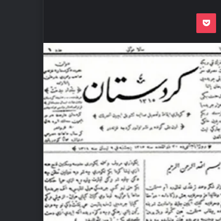
Odnoklassnik
Pocket
VKon