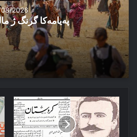
/08/2026
پەیامەكا گرنگ ژ م
03/08/2026
پەیامەكا گرنگ ژ مالپەرێ سبەهی
08/07/2026
رۆژنامەیا
سو
پەیاما پیرۆزباهییێ بۆ سەرۆکێ هەرێما کوردستانێ
كوردستان
و
و
ئە
هشياريا
فی
نەتەوەیى
كۆ
يا
نە