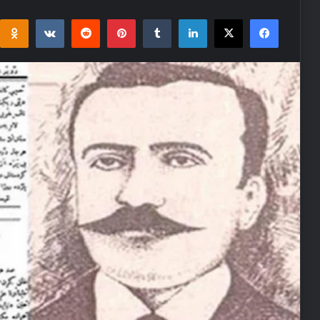
i
takte
Reddit
Pinterest
Tumblr
LinkedIn
Facebook
X