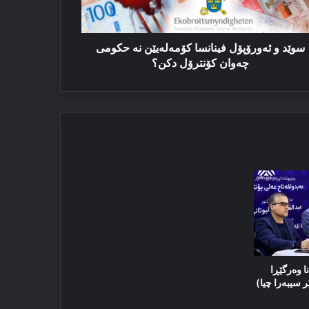
ومی
وان
نترۆل
ن؟
سوێد و ئەورۆپۆل فینانسا كۆمەلەیێن نە حكومی
چەوان کۆنترۆل دکن؟
ا وەرگێڕا
ر سیبەرا چیا)