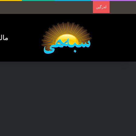
لەزگین
مال