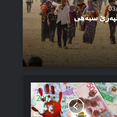
03
الپەرێ سبەهی
ێد
ورۆپۆل
نانسا
مەلەیێن