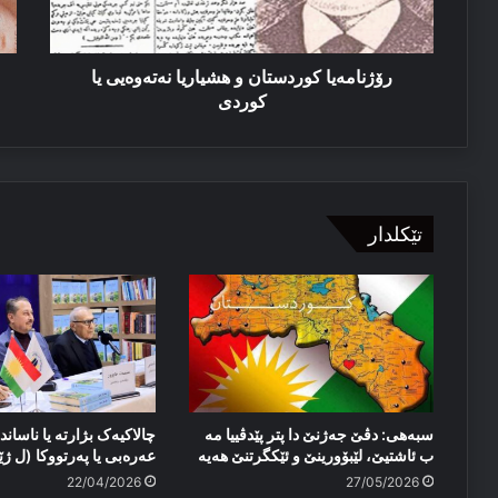
كوردى
حك
چە
کۆ
دک
رۆژنامەیا كوردستان و هشياريا نەتەوەیى يا
كوردى
تێکلدار
سبەهی: دڤێ جەژنێ دا پتر پێدڤییا مە
چالاکیەک بژارتە یا ناساندن
ب ئاشتیێ، لێبۆورینێ و ئێكگرتنێ هەیە
عەرەبی یا پەرتووکا (ل ژێ
22/04/2026
27/05/2026