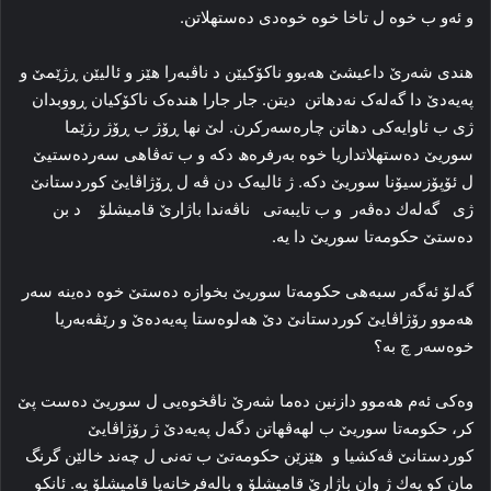
و ئه‌و ب خوه‌ ل تاخا خوه‌ خوەدی ده‌ستهلاتن.
ھندی شه‌رێ داعیشێ هه‌بوو ناکۆکیێن د ناڤبه‌را هێز و ئالیێن ڕژێمێ و
پەیەدێ دا گه‌له‌ک نەدھاتن دیتن. جار جارا هنده‌ک ناکۆکیان ڕووبدان
ژی ب ئاوایه‌کی دهاتن چاره‌سه‌رکرن. لێ نها ڕۆژ ب ڕۆژ رژێما
سوریێ ده‌ستهلاتداریا خوه‌ به‌رفره‌ھ دکه‌ و ب ته‌ڤاهی سه‌رده‌ستیێ
ل ئۆپۆزسیۆنا سوریێ‌ دکه‌. ژ ئالیه‌ک دن ڤه‌ ل ڕۆژاڤایێ کوردستانێ
ژی گەلەك دەڤەر و ب تایبەتی ناڤەندا باژارێ قامیشلۆ د بن
دەستێ حكومەتا سوریێ دا یە.
گەلۆ ئەگەر سبەھی حكومەتا سوریێ بخوازە دەستێ خوە دەینە سەر
ھەموو رۆژاڤایێ كوردستانێ دێ ھەلوەستا پەیەدەێ و رێڤەبەریا
خوەسەر چ بە؟
وەكی ئەم ھەموو دازنین دەما شەرێ ناڤخوەیی ل سوریێ دەست پێ
كر، حكومەتا سوریێ ب لھەڤھاتن دگەل پەیەدێ ژ رۆژاڤایێ
كوردستانێ ڤەكشیا و ھێزێن حكومەتێ ب تەنی ل چەند خالێن گرنگ
مان كو یەك ژ وان باژارێ قامیشلۆ و بالەفرخانەیا قامیشلۆ یە. ئانكو