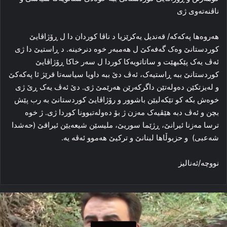
ناڤنه‌ته‌وی ژی
هه‌روه‌ها پەكەكە/ قه‌ندیل یه‌کرێزیا د ناڤا کوردان دا‌ ل ڕۆژاڤایێ
کوردستانێ وه‌ک گەفەكێ ل هەمبه‌ر خوه‌ دنرخینه‌. د ڕاستیێ دا ژی
ئه‌ڤ یه‌ک پێكبھێت و ساتاتویه‌کا کوردا ل سه‌ر خاکا ڕۆژاڤایێ
کوردستانێ ببه‌ ڕاستیه‌ک، ئه‌ڤ دێ ببه‌ داویا سیاسه‌تا قرێژ ئا پەكەكێ
و له‌یزتکێن ده‌وله‌تێن داگرکه‌رێن هه‌رێمێ ژی. دێ ئه‌ڤ یه‌ک ڕێ ژی
خوەش بكە كو تێكەلیێن باشوور و رۆژاڤایێ كوردستانێ بە رب پێش
بچن و ئه‌ڤ دبه‌ هێڤیه‌ک مه‌زن ژ بۆ ده‌وله‌تبوونا کوردا ژی. ژ خوه‌
ترسا مه‌زنا ئیرانێ، ڕ‌ژێما سوریێ، ملیسێن شیعه‌یێن ئیراقێ (حه‌شدا
شه‌عبی) و حزبوڵاها لبنانێ و ترکیێ‌ هه‌موو ئه‌ڤه یە‌.
نووچه‌/ئەنالیز