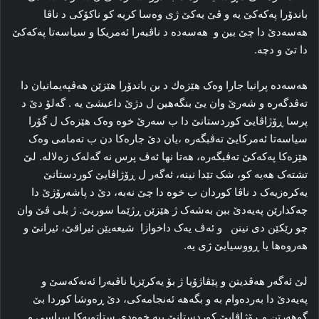
باندۆرا پەكەكێ یه‌ و ڤێ یەكێ ژی وەسا كریە كو ناكۆكی د ناڤا
ھەسەدێ دا چێ ببن و ھەسەدە د ناڤبه‌را ئەمریكا و سیاسه‌تا پەكەكێ
دا تێ و دچه‌.
هەسەدە پرانیا جارا وه‌ک ھێزەك د بن باندۆرا هێزێن هه‌ڤپه‌یمانیان دا
ته‌ڤدگه‌ره‌ و شه‌رێ وان یێ بنگه‌هین ل دژێ داعیشێ یه‌ . گەلۆ دێ د
پرسا ڕۆژاڤایێ کوردستانێ دا‌ ب سه‌رێ خوه‌ وه‌ک هێزه‌ک ل گۆرا
سیاسه‌تا ئەمرکایێ ته‌ڤبگه‌ره‌ ،یان دێ جاره‌کا دن ب ته‌مامی وه‌ک
ھێزەكا پەكەكێ ته‌ڤبگه‌ره‌، ھەتا نھا ئەڤ پرس نه‌ گه‌له‌ک زه‌لاله‌. لێ
تشته‌ک هه‌یه‌ کو، شک تێدا نینە، ئه‌گه‌ر ل ڕۆژاڤایێ کوردستانێ
یه‌کره‌زیه‌ک د ناڤا کوردان ب خوه‌ دا‌ چێ نەبە، دێ د پاشه‌رۆژێ دا‌
چه‌کدارێن پەیەدێ ببن به‌شه‌ک ژ هێزێن ڕ‌ژێما سوریێ. ژ بلی ڤێ وان
چو رێكێن دی نینن ‌ و ئه‌ڤ یه‌ک داخوازا شیعه‌یێن ئیراقێ، ئیرانێ و
هه‌روه‌ها یا ڕووسیایێ ژی یە.
لێ ئه‌گه‌ر هه‌ڤدیتن و پێڤاژۆیا ژ بۆ یه‌کرێزیا ناڤبه‌را ئه‌نەکەسێ و
پەیەدێ دا‌ به‌رده‌وام به‌ و بگه‌هه‌ ئه‌نجامه‌کی، دێ ڕه‌وشا کوردا بێ
گوهه‌رتن و ڕۆژاڤایێ کوردستانێ ببه‌ خوه‌دی ستاتویه‌کا سیاسی و