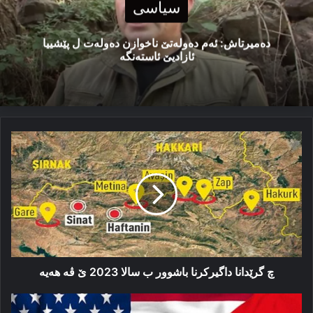
سیاسی
دەمیرتاش: ئەم دەولەتێ ناخوازن دەولەت ل پێشییا
ئازادیێ ئاستەنگە
چ
گرێدانا
داگیركرنا
باشوور
ب
سالا
2023
ێ
ڤە
ھەیە
چ گرێدانا داگیركرنا باشوور ب سالا 2023 ێ ڤە ھەیە
بلینكن: