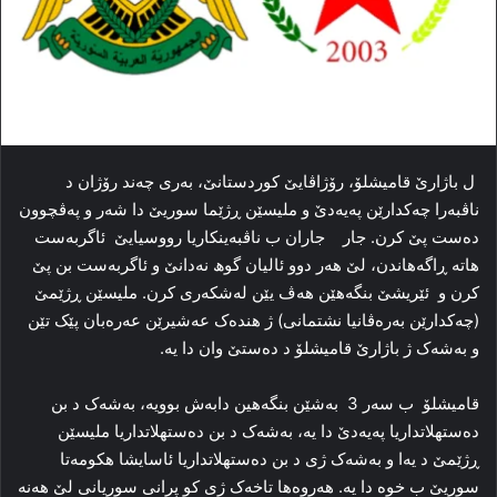
ل باژارێ قامیشلۆ، رۆژاڤایێ كوردستانێ، بەری چەند رۆژان د
ناڤبه‌را چه‌کدارێن پەیەدێ و ملیسێن ڕ‌ژێما سوریێ دا شه‌ر و پەڤچوون
دەست پێ كرن. جار جاران ب ناڤبەینكاریا رووسیایێ ئاگربه‌ست
هاته‌ ڕاگەهاندن، لێ ھەر دوو ئالیان گوھ نه‌دانێ و ئاگربەست بن پێ
كرن و ئێریشێ بنگه‌هێن هه‌ڤ یێن له‌شکه‌ری كرن. ملیسێن ڕژێمێ
(چەكدارێن بەرەڤانیا نشتمانی) ژ هنده‌ک عه‌شیرێن عه‌ره‌بان پێک تێن
و به‌شه‌ک ژ باژارێ قامیشلۆ د ده‌ستێ وان دا‌ یه‌.
قامیشلۆ ب سەر 3 به‌شێن بنگه‌هین دابەش بوویە، به‌شه‌ک د بن
ده‌ستهلاتداریا پەیەدێ دا یە، به‌شه‌ک د بن ده‌ستهلاتداریا ملیسێن
ڕ‌ژێمێ د یەا‌ و به‌شه‌ک ژی د بن ده‌ستهلاتداریا ئاسایشا ھكومەتا
سوریێ ب خوه‌ دا‌ یه‌. هه‌روه‌ها تاخه‌ک ژی كو پرانی سوریانی لێ هه‌نه‌