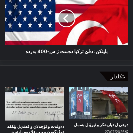
دڤێ
تركیا
دەست
ژ
س-400
بەردە
بلینكن: دڤێ تركیا دەست ژ س-400 بەردە
تێکلدار
دوهی ل دیاربەکر و ئیرۆ ل بسمل
دەولەت و ئۆجەلان و قەندیل پێکڤە
27/07/2026
تەڤدگەرن و چو رۆلا دەم پارتییێ