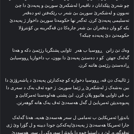
چو شەرێ پێكدانان د ناڤبەرا لەشكەرێ سوریێ و پەیەدێ دا چێ
نەبوون و لەشكەرێ سوریێ بێ شەر ب رێكەفتن ئەو دەڤەر
تەسلیمی پەیەدێ كرن. ئەگەر نھا حكومەتا سوریێ داخواز ژ پەیەدێ
بكە كو وان دەڤەران بێ شەر جارەكا دن ڤەگەرینە بن كۆنترۆلا
حكومەتێ دێ پەیەدە چبكە؟
وەك تێ زانن ڕووسیا ب ھەر ئاوایی پشتگریا رژێمێ دکه‌ و هه‌تا
گه‌له‌ک جهێن كو د ده‌ستێ پەیەدێ دا بوون، ب داخوازیا ڕووسیایێ
ڕاده‌ستێ رژێمێ هاتنه‌ کرن.
ژ ئالیه‌ک دن ڤه،‌ ڕووسیا دخوازه‌ کو چه‌کدارێن پەیەدێ د پاشه‌رۆژێ دا‌
ببن به‌شه‌ک ژ لەشكەرێ ڕ ژێما سوریێ‌. ژ خوه‌ ئه‌ڤ یه‌ک د سه‌ری دا‌
ب ڤی ئاوایی هاتبوو پلان کرن. لێ پشتی هه‌لوه‌ستا ئه‌مرکایێ و
پەیوه‌ندیێن ئەمریایێ ل گه‌ل هەسەدێ ئه‌ڤ یه‌ک هاته‌ گوهه‌رتن.
باندۆرا ئەمریكایێ ب ته‌مامی ل سه‌ر هەسەدێ هه‌یه‌، هه‌تا گه‌له‌ک
جارا ئەمریكا هەسەدێ ژ پەیەدێ/پەكەكێ جودا دبینه‌ و ل گۆرا وێ ژی
ته‌ڤدگه‌ره‌. لێ د ڕاستیا خوه‌ دا‌ باندۆرا سەرەكی ل سه‌ر هەسەدێ