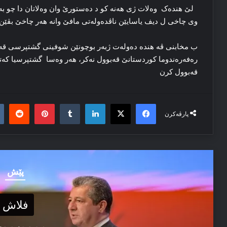
لێ هندەک وەلات ژی هەنە کو د دەستورێ وان وەلاتان دا چو بە
وی چاخی ل دیف یاسایێن ناڤدەولەتی مافێ وانە هەر چاخێ بڤێ
قەبوول کرن
it
nterest
Tumblr
LinkedIn
Facebook
X
پارڤەکرن
پێش
فلاش