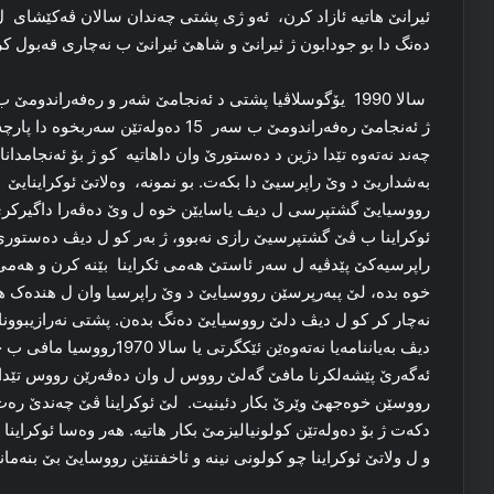
دەنگ دا بو جودابون ژ ئیرانێ و شاهێ ئیرانێ ب نەچاری قەبول کر
سالا 1990 یۆگوسلاڤیا پشتی د ئەنجامێ شەر و رەفەراند
ژ ئەنجامێ رەفەراندومێ ب سەر 15 دەول
چەند نەتەوە تێدا دژین د دەستورێ وان داهاتیە کو ژ بۆ ئەنجامد
بەشداریێ د وێ راپرسیێ دا بکەت. بو نمونە، وەلاتێ ئوکراینای
رووسیایێ گشتپرسی ل دیف یاسایێن خوە ل وێ دەڤەرا داگیرکری
راپرسیەکێ پێدڤیە ل سەر ئاستێ هەمی ئکراینا بێنە کرن و هەمی
خوە بدە، لێ پبەرپرسێن رووسیایێ د وێ راپرسیا وان ل هندەک 
نەچار کر کو ل دیڤ دلێ رووسیایێ دەنگ بدەن. پشتی نەرازیبوونا
دیڤ بەیاننامەیا نەتەوەێن ئێ
ئەگەرێ پێشەلکرنا مافێ گەلێ رووس ل وان دەڤەرێن رووس تێدا 
رووسێن خوەجهێ وێرێ بکار دئینیت. لێ ئوکراینا ڤێ چەندێ رەت 
دکەت ژ بۆ دەولەتێن کولونیالیزمێ بکار هاتیە. هەر وەسا ئوکراینا 
و ل ولاتێ ئوکراینا چو کولونی نینە و ئاخفتنێن رووسایێ بێ بنەمانە