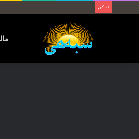
لەزگین
مال