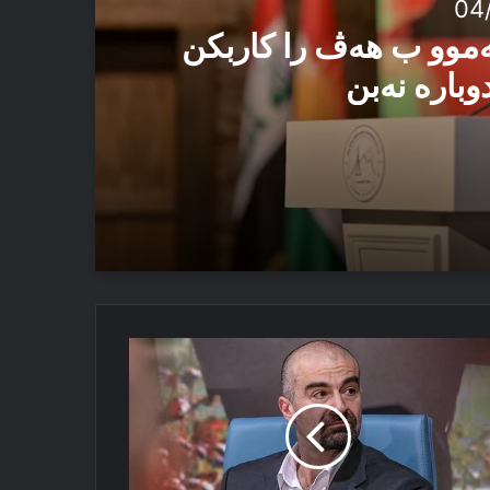
04
ەموو ب هەڤ را کاربکن
وبارە نەبن
 ئەڤ تاوان دوبارە نەبن
‌خوه‌شیا
‌روونی
فل
ه‌بانی
یه‌