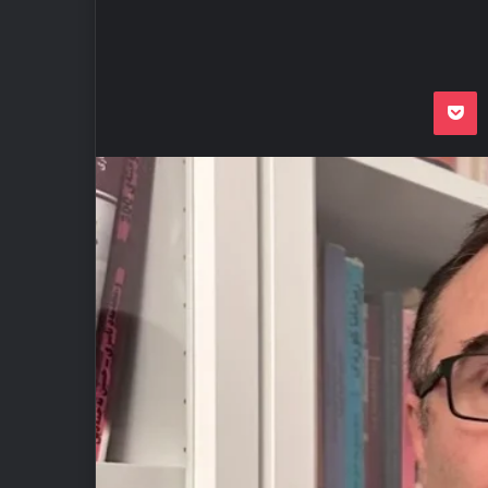
Odnoklassnik
Pocket
VKon