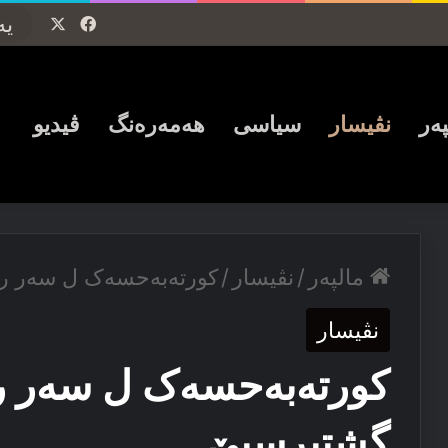
Facebook
X
پەر
نڤیسار
سیاسی
ھەمەرەنگ
ڤیدیو
مالپەر
/
نڤیسار
/
کورتەبەحسەک ل سەر رە
نڤیسار
کورتەبەحسەک ل سەر رە
گشتپرسیێ