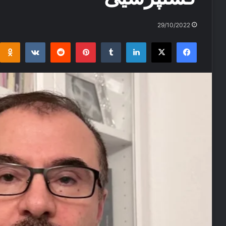
29/10/2022
i
takte
Reddit
Pinterest
Tumblr
LinkedIn
Facebook
X