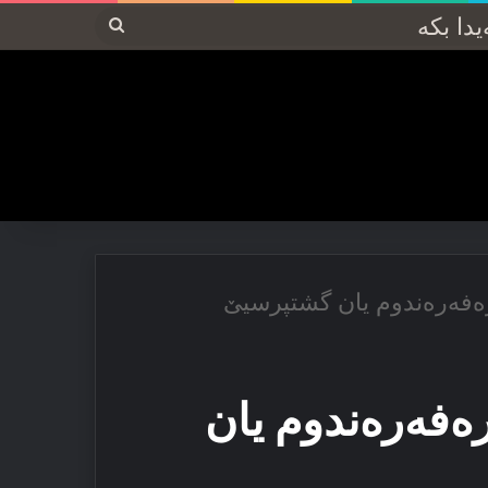
پەیدا
بکە
فەرەندوم یان گشتپرسیێ
فەرەندوم یان