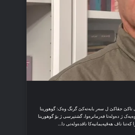
ی تاکێ جڤاکێ ل سەر بابەتەکێ گرنگ وەک: گوهورینا
یەک ژ دەولەتا فەرمانرەوا، گشتپرسی ژ بۆ گوهورینا
 کەتنا ناڤ هەڤپەیمانیەکا ناڤدەولەتی دا…