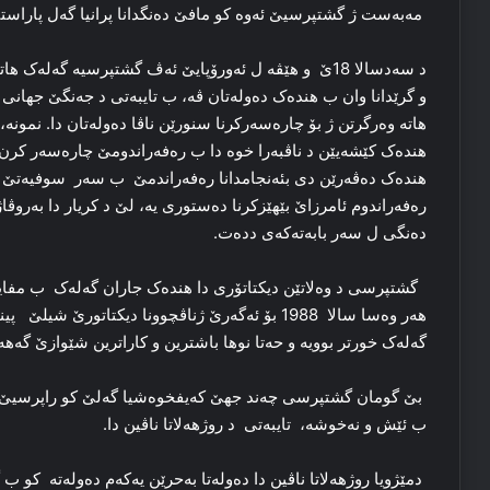
مەبەست ژ گشتپرسیێ ئەوە کو مافێ دەنگدانا پرانیا گەل پاراست
د سەدسالا 18ێ و هێڤە ل ئەورۆپایێ ئەڤ گشتپرسیە گەلەک 
و گرێدانا وان ب هندەک دەولەتان ڤە، ب تایبەتی د جەنگێ جهانی
هاتە وەرگرتن ژ بۆ چارەسەرکرنا سنورێن ناڤا دەولەتان دا. نمونە
هندەک دەڤەرێن دی بئەنجامدانا رەفەراندمێ ب سەر سوفیەتێ ڤە
رەفەراندوم ئامرزاێ بێهێزکرنا دەستوری یە، لێ د کریار دا بەروڤ
دەنگی ل سەر بابەتەکەی ددەت.
گەلەک خورتر بوویە و حەتا نوها باشترین و کاراترین شێوازێ گە
بێ گومان گشتپرسی چەند جهێ کەیفخوەشیا گەلێ کو راپرسیێ دک
ب ئێش و نەخوشە، تایبەتی د روژهەلاتا ناڤین دا.
دمێژویا روژهەلاتا ناڤین دا دەولەتا بەحرێن یەکەم دەولەتە کو