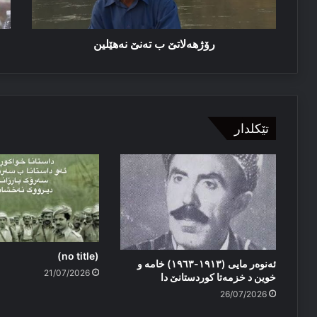
رۆژهەلاتێ ب تەنێ نەهێلین
تێکلدار
(no title)
ئەنوەر مایی (١٩١٣-١٩٦٣) خامە و
21/07/2026
خوین د خزمەتا کوردستانێ دا
26/07/2026