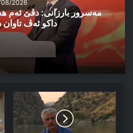
/08/2026
مەسرور بارزانی: دڤێ ئەم ه
داکو ئەڤ تاوان د
04/08/2026
مەسرور بارزانی: دڤێ ئەم هەموو ب هەڤ را کاربکن داکو
04/08/2026
رۆژهەلاتێ
نه
ئێزدیۆ رابە ژ خەوێ
ب
ده
تەنێ
یا
نەهێلین
با
تال
هه‌