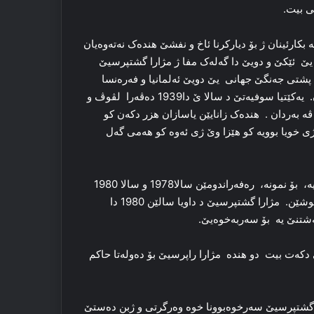
ی بیت.
هاتە بکارئینان ژ بۆ دیارکرنا ئاخ و نفشێ هندەک نەتەوەیان
 یێ ئێکێ و دویێ دا گەلەک مفا ژ مژارا گشتپرسیێ
، پشتی جەنگێ جهانی یێ دویێ ئەلمانیا و فەرەنسا
هندەک کێشەیێن د ناڤبەرا خوە دا ب رەفەراندومێ چارەسەر کرن. یەکێتیا سوفیەتێ د سالا ێ دا1939 دەڤەرا لڤوڤ و
 بەردان . هندەک زانایێن یاسازان هزر دکەن کو
اژی خویا بوویە کو هێزا وێ ژی ئەوە کو هەمی گەل
گشتپرسی د وەلاتێن دیکتاتۆری دا هندەک جاران گەلەک ب مفایە، بۆ نمونە، رەفەراندومێن سالا1978 و سالا 1980
هەر وەسا سالا 1988 بۆ ئەگەرێ ژناڤچوونا دیکتاتورێ شیلێ پینوشێن. مژارا گشتپرسیێ د داویا سالێن 1980 دا
هەشتنێ یە بۆ سەربەخوەیێ.
ەت بیت دو هندە مژارا راپرسیێ بۆ دەولەتا حاکم
 ب گشتپرسیێ سەرخوەبوونا خوە وەرگرتی و ژبن دەستێ