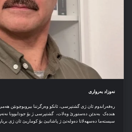
نەوزاد بەرواری
رەفەراندوم ئان ژی گشتپرسی، ئانکو وەرگرتنا بیروبوچونێن هەم
هندەک بەندێن دەستورێ وەلات، گشتپرسی ژ بۆ جودابوونا نەتەوە
سیستەما دەسهەلاتا دەولەتێ ژ پاشاتیێ بۆ کوماریێ ئان ژی بریارا