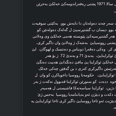
ئیرانێ هاتیە ئازاد کرن، ئەو ژی پشتی چەندان سالان ڤەکێشای ل سالا 1971 پشتی رەفەراندومەکێ خەلکێ بەحرێن
.
ومێ ب سەر چەند دەولەتان دا دابەش بوو. یەکێتی سوفیەت
ەتێن سەربخوە دا پارچە بوو. دیسان ب گشتپرسیێ ل گەلەک دەولەتێن کو
انا هەر گشتپرسیەکێ پێویستە هەمی خەلکێ وی وەلاتی
ێ پشتی رووسیایێ بەشەک ژ وەلاتێ وان داگیر کری،
 کر. وەکی دەڤەرا دونباس و دەنتسک و لهوگان، لێ
ئوکراینا ب ڤێ گشتپرسیێ رازی نەبوو، ژ بەر کو ل دیڤ دەستورێ ئوکراینایێ، بەندێ 71 و بەندێ 72 ژ بۆ هەر
 خەلکێ ئوکراینا یێ مافێ دەنگدانێ هەبیت دەنگێ
هەرێمێن داگیرکری کەری د بن گەفێن چەکی خەلک
 ئوکراینایێ، حکومەتا رووسیا داخویاکرن کو وان ل
کگرتی یا سالا 1970رووسیا مافی ب خوە ددەت کو سنورێن ئوکراینا قەبوول نەکەت ژ بەر
دژین، ئوکراینا سیاسەتەکا فاشیستی ل هەمبەر
دکەت و دبێژن ئەو بەیاننامەیا رووسیا بەحس ژێ
دبێژیت ئەو ئاخا رووسایێ داگیر کری ئاخا ئوکراینایێ یە
.