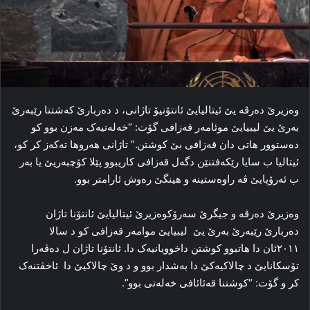
وه‌زیرێ ده‌رڤه‌ یێ ئیتالیایێ ئانتۆنیۆ تاژانی، د ده‌ربارێ کەشتنا رێبه‌رێ
به‌رێ یێ لیبیایێ موئامه‌ر قه‌زافی گۆت: “خه‌له‌تیه‌ک مه‌زن بوو کو
ده‌ستوور هاتی دان قه‌زافی بێ کوشتن.” تاژانی هه‌روها ته‌که‌ز کر کو،
ئیتالیا ب سایا رێکه‌فتنێن دگه‌ل قه‌زافی کاریبوو پێلا کۆچبه‌ریێ یا بەر
ب ئەرۆپایێ ڤە راوه‌ستینه‌ و هینگێ ره‌وش ئارامتر بوو.
وه‌زیرێ ده‌رڤه‌ و جیگرێ سه‌رۆکوه‌زیرێ ئیتالیایێ ئانتۆنا تاژان
ده‌ربارێ رێبه‌رێ بەرێ یێ لیبیایێ موامه‌ر قه‌زافی کو د سالا
۲۰۱۱ئان دا هاتبوو کوشتن داخوویانیه‌ک دا. ئانتۆنا تاژان ل ده‌ڤه‌را
تۆسکانایێ د چالاکیه‌کێ دا به‌شدار بوو و د وێ چالاکیێ دا ئاخڤتنه‌ک
کر و گۆت: “کوشتنا قه‌ئائافی خه‌له‌تی بوو”.