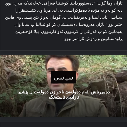
تاژان وها گۆت: “ده‌ستووردایینا کوشتنا قه‌زافی خه‌له‌تیه‌که‌ مه‌زن بوو.
دبه‌ کو ئه‌و نه‌ مۆده‌لا ده‌مۆکراسیێ به‌، لێ مرنا وی بێئیستیقرارا
سیاسی ئانی لیبیا و ئەفریقیایێ. بێ گومان ئه‌و ژ یێن پشتی وی هاتین
چێتر بوو.” تاژان هه‌روەسا ده‌ستنیشان کر کو ئیتالیا ب سایا وان
په‌یمانێن کو ب قه‌زافی را کریبوون ئەو کاریبوون پێلا کۆچبه‌ریێ
ڕاوه‌ستاتینن و ره‌وش ئارامتر ببوو.
سیاسی
دەمیرتاش: ئەم دەولەتێ ناخوازن دەولەت ل پێشییا
ئازادیێ ئاستەنگە