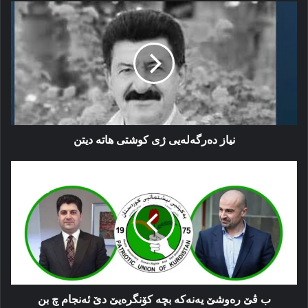
نیاز
ده‌رگه‌له‌یی
ژی
کوشتی
هاتە
دیتن
نیاز ده‌رگه‌له‌یی ژی کوشتی هاتە دیتن
ب
ڤێ
رەوشێ
یەنەكە
بچە
كۆنگرەیێ
دێ
ئەنجام
چ
بن
ب ڤێ رەوشێ یەنەكە بچە كۆنگرەیێ دێ ئەنجام چ بن