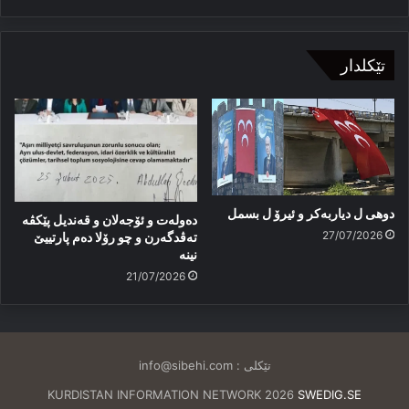
تێکلدار
دوهی ل دیاربەکر و ئیرۆ ل بسمل
دەولەت و ئۆجەلان و قەندیل پێکڤە
27/07/2026
تەڤدگەرن و چو رۆلا دەم پارتییێ
نینە
21/07/2026
تێکلی :
info@sibehi.com
KURDISTAN INFORMATION NETWORK 2026
SWEDIG.SE