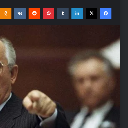
i
takte
Reddit
Pinterest
Tumblr
LinkedIn
Facebook
X