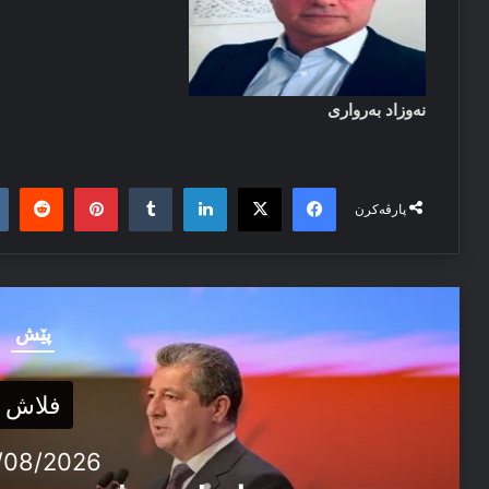
نەوزاد بەرواری
it
nterest
Tumblr
LinkedIn
Facebook
X
پارڤەکرن
پێش
فلاش
/08/2026