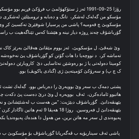
رۆژا 25-09-1991 ئەز ژ ستۆکهۆلمێ ب فرۆكێ فڕیم بو
مۆسکو من گەلەک لەشکر، تانگ و دەبابە و ترومبێلێن لەشکری دیت
مۆسكویێ چ قەومیە؟ پاشی من پرسیارا شوفێرێ تەکسیێ کر وی بە
گۆرباشۆڤ چەند ڕوژە دیار نینە و هێشتا کەس تێناگەهیت ب راست
وێ شەڤێ، ل مۆسكویێ، ئەز بووم مێڤانێ هەڤالێ بەرێز کاک 
تەماشە كر، د نووچەیا دا ھات گۆتن كو گۆرباشۆڤ یێ نەخوەشە و
کومیتا دەولەتی یا ژ بو رەوشێن نەئاسایی دێ کاروبارێن دەولە
ک چ پ) و سەرۆکێ کۆمیتەیێ ژی (گنادی یاکویڤ) بوو.
پشتی دمەک ب سەر وێ بوویەرێ را دەرباس بوو، گەلەك تشت ئاش
هاتبوو ئامادەكرن، ئەڤ بوویەرە ل وێ درێ دەست پێ دکەت چا
بێهنڤەدانێ. گۆرباشۆڤ دبێژیت: “من هەست ب لەشئێشانێ و نەخوش
بێهنڤەدانێ ل فەروسین. روژا 18 هەیڤ
پەیوەندی ل سەر مە ھاتن برین، من هەول دا هندەك پەیوەندیا بک
پاشی ئەڤ سیناریۆیە ب ڤەگەریانا گۆرباشۆڤ بۆ مۆسكویێ ب دی