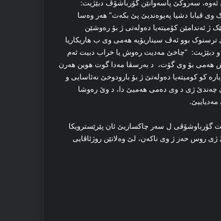
 ئەوە، سەروکێ پاسەوانێن گۆرباشۆڤ دبێژیت:
 وی ڤیابا دشیا پەیوەندیێ پێ بکەت” هەر وەسا
ک ژ ئەندامێن کۆمیتەیا دەولەتی ژ بۆ رەوشێن
 ترسنوک بوو ئەڤ سیناریۆیە هەمی وی ب هاریکاریا
 و دبێژیت: “چاخێ مەدیت رەوش یا خراب دبیت ئەم
ش ھەمی بۆ وی گۆت، د بەرسڤا مەدا گوت هوین هەرن
ە كو کومیتەیا دەولەتێ ژ بۆ بارودوخێ نەئاسایی و
ڤێ چەندێ ژی د وی دەمی ھەمیێ دا، د وێ رەوشا
مەدیاییێ.
ت گۆرباوشۆڤی ل سەر چاکسازیێ ئان پێرێسترویکا
ژی روس حەز ژ وی ناکەن، لێ وەلاتێن روژئاڤایی