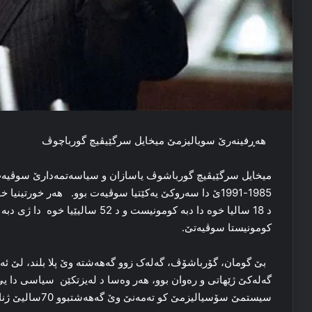
هەڕفینەرێ سویالیزمێ میخایل سرگێیڤیچ گورباچوڤ
1985-1991ێ دا سەروکێ یەکێتیا سوڤیەت بوو. هەر خورتین
د 18 سالیا خوە دا دبە کومونیست و د 
کومونیستا سوڤیەتێ.
بێ گومان، گۆرباشۆڤ، گەلەک زوو گەهەشتە وێ پلا بلند، لێ ئەو
گەلەکێ ژێهاتی و رەوان بوو، هەر وەسا د لەیزتكێن سیاسی دا یێ 
سیستمێ سۆسیالیزمێ کو تەمەنێ وێ گەهەشتبوو 70سالیێ ژناڤ ببەت.