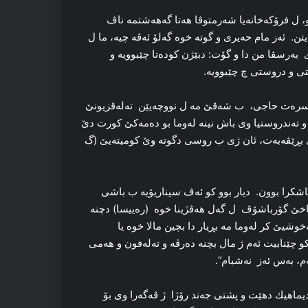
و مۆسکو، ل فرۆكەخانەیا شەرمتوڤا هەتا گەهەشتمە ناڤ
ن. ئەز مام حەیری و گوتە خوە گەلۆ ئەڤە چیە، ما ل
رسڤا من دا و گۆت: دبێژن کودەتا چێبوویە و
ی و دروستی چ چێبوویە.
نسرەت حاجی، ب شەڤێ مە ل نووچەیێن تەلەڤزیونێ
 تەندروستیا وی باش نینە لەوما بو دەمەکێ کورت دێ
تێ بڕێڤەبەت، ئان ژی ب روسی دگوتە وێ کومیتەیێ (گ
کرا بوون. دیار بوو كو ئەڤ سیناریۆیە ب باشی
خێ گۆرباشۆڤ ل گەل ھەڤژینا خوە (رەییسا) دچنە
یێ کر لەوما مە بڕیار دا بچین مالا خوە یا
ا 9 ئەم ھاتین ئاگادار كرن كو چێنابیت ئەم ژ مال بچنە دەرڤە و تەلەفون و هەمی
ەم، بەس ئەز نەشیام”.
ماھیك دھێت و پشتی جەند رۆژا ژ ڤەگەرا وی بۆ