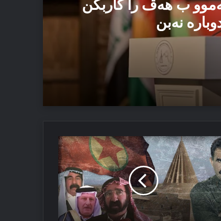
ەموو ب هەڤ را کاربکن
وبارە نەبن
 ئەڤ تاوان دوبارە نەبن
كەكێ
ك
ە
پاند
لكێ