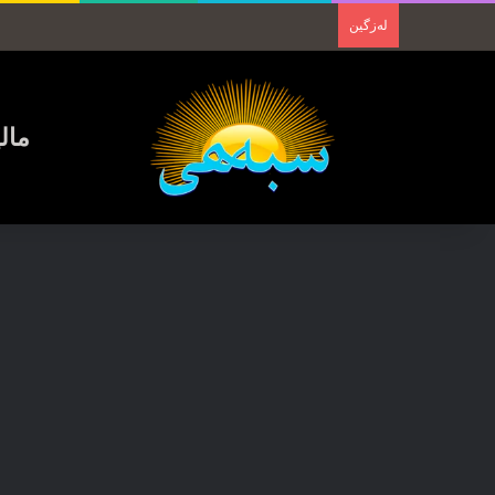
لەزگین
مال