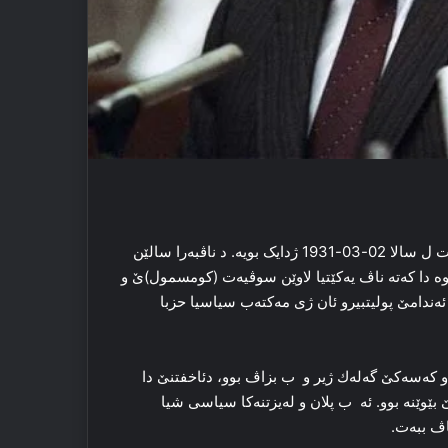
میخایل سرگێیڤیچ گورباشوڤ یاسازان و سیاسەتمەدارێ سوڤیەت ل سالا 02-03-1931 ژدایک بویە. د ناڤبەرا سالێن
یا خوە دا كەتە ناڤ یەکێتیا لاوێن سوڤیەت (کومسمول)ێ و
52 سالیێیا خوە دا ژی دبە ئەندامێ پولیتبیرو ئان ژی مەکتەب سیاسیا حزبا
 كەسەكێ گەلەك ژیر و ب بزاڤ بوو، دئاخفتنێ دا
بێوێنە بوو. ئە ب پلان و لەیزتنەكا سیاسی شیا