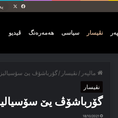
Facebook
X
پەر
نڤیسار
سیاسی
ھەمەرەنگ
ڤیدیو
مالپەر
/
نڤیسار
/
گۆرباشۆڤ یێ سۆسیالیز
نڤیسار
گۆرباشۆڤ یێ سۆسیالیز
18/10/2021