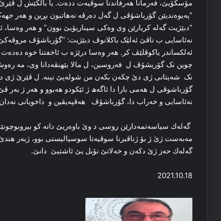
مۆسكۆیێ، فەرمانا هەرفاندنا سوڤیەت ددەت. یا باڵکێش ل ڤێرێ
“پەیوەندیێن گۆرباشۆڤی ل گەل دەرڤە نەهاتبون بڕین و هەر جهەک
“دبێژیت گەلە کریارێن وی وەکی سیناریۆیێ بوون” و هەر وەسا، ئێ
نەئاسایی ب ناڤێ ئەلێک باکلانوڤ دبێژیت: “گۆرباشۆڤ مروڤەکێ
ئەلکساندر یاکوڤلێڤ کر. هەر وەسا درێژە ب ئاخفتنا خوە دەدەت
چوین نک گۆربشۆڤ ل فەروسین، ل مالا بێهنڤەدانا وی، مە رەو
نک شەیتانی ژی دێ چکەن بکەن من شولەپێ نینە. ل ڤێرێ ژی دیار
گۆرباشوڤی ل هەمی بارا دا ئاگەھ ژ ئێکودو هەبوو و ھەر ژ بەر 
نەئاسایی و خەراب دا، گۆرباشۆڤ ھەڤپەیڤین و داخویانی نەدان 
گەلەك سیاسەتمەدارێن روسی د وێ باوەریێ دانە کو بیروبوچونێ
مەبەست ژێ ژ بۆ ژناڤبرنا سوڤیەتا سوسیالیستی بوو، ژبەر هندێ 
گەلەك حەز ژێ دکەن و خەلاتێ نۆبل یێ ئاشتیێ دانێ.
2021.10.18