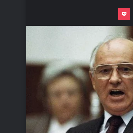
Odnoklassnik
Pocket
VKon