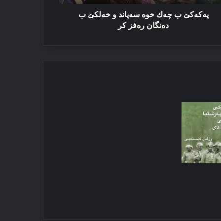
نگان
فز
پەكەكێ ب چەك خوە سەپاند و خەلكێ ب
دەنگان رەفز كر