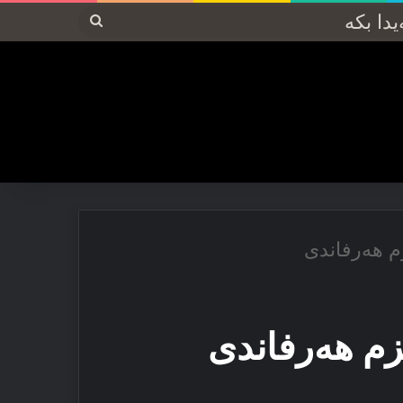
پەیدا
بکە
م ھەرفاندی
م ھەرفاندی