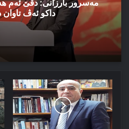
مەسرور بارزانی: دڤێ ئەم ه
داکو ئەڤ تاوان د
04/08/2026
مەسرور بارزانی: دڤێ ئەم هەموو ب هەڤ را کاربکن داکو
04/08/2026
دەنگدەران
پە
ئێزدیۆ رابە ژ خەوێ
رویل
ب
پێشكێشی
چە
هەمی
خو
حزبا
سە
و
و
حزبا
خە
خوەدانێ
ب