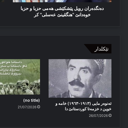
"هنگڤینێ
دە
عەسلی"
رە
دەنگدەران رویل پێشكێشی هەمی حزبا و حزبا
کر
كر
خوەدانێ "هنگڤینێ عەسلی" کر
تێکلدار
(no title)
ئەنوەر مایی (١٩١٣-١٩٦٣) خامە و
21/07/2026
خوین د خزمەتا کوردستانێ دا
26/07/2026