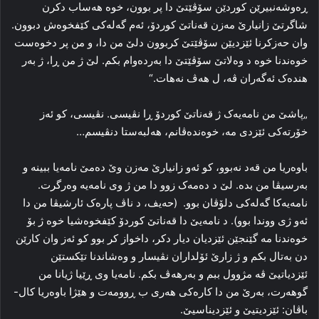
ڕه‌وشه‌نبیرێن کوردێن سۆڤێتێ دا پر بوون، خوه‌ هه‌ساب دکرن
شاگرتێ زانیارێ مه‌زن قەناتێ کوردۆ، ئه‌م گه‌له‌کی کێفخوه‌ش دبوون.
وان حەزکرنا ئێزدیێن سۆڤێتێ کربوون دلێ من دا، و من پر دخوه‌ست
خوه‌ندنا خوه‌ د وه‌لاتێ سۆڤێتێ دا به‌رده‌وام بکم. لێ ژ من ڕا، ژ بەر
هنده‌ک ئه‌گه‌ران ڤە، ل هه‌ڤ نه‌هات.“
„پاشێ من نامه‌یەک ژ قەناتێ کوردۆ ڕا نڤیسی. نڤیسی، کو ئه‌ز
خۆرته‌کی ئێزدی مه‌، خوه‌نده‌ڤانم، هه‌لبه‌ستا دنڤیسم…
باوەریا من قەد نەبوو، کو ئه‌و زانیارێ مەزن وێ ده‌مێ نامەیا ببینه‌ و
به‌رسیڤا من بده‌. لێ د دەمەک زوو دا من ژ وی نامه‌یە وەرگرت.
نامه‌یه‌کا گه‌له‌کی دلۆڤان بوو. (حه‌یف، د ناڤ پاره‌ک ئارشیڤا من دا
ئه‌و ژی ووندا بوو). د نامەیێ دا قەناتێ کوردۆ کێفخوه‌شیا خوه‌ ژ بۆ
خوه‌ندنا مه‌ گێنجێن ئێزدیان دیار دکر، داخواز کر بوو کو ئه‌ز وان کارێن
دن به‌تال بکم و ژ زارێ ئۆلداران نڤیسار و وه‌شاندنا تێکستێن
ئێزدیاتیێ ڤە مژوول ببم و به‌رهەڤ بکم. نامەیا وی ڕێیا ژیانا من
گوهه‌رت، به‌رێ من دا کاره‌کی هه‌ری ب ڕوومه‌ت و هێژا باوەریا کال-
باڤان: ئێزدیتیێ و ئێزدیناسیێ.