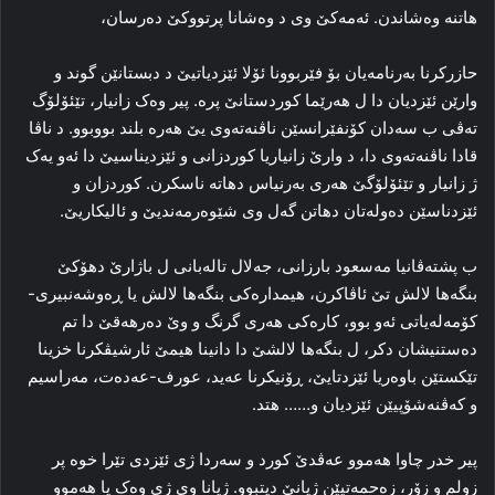
هاتنه‌ وه‌شاندن. ئه‌مه‌کێ وی د وه‌شانا پرتووکێ ده‌رسان،
حازرکرنا به‌رنامەیان بۆ فێربوونا ئۆلا ئێزدیاتیێ د دبستانێن گوند و
وارێن ئێزدیان دا ل هه‌رێما کوردستانێ پره‌. پیر وه‌ک زانیار، تێئۆلۆگ
ته‌ڤی ب سه‌دان کۆنفێرانسێن ناڤنه‌ته‌وی یێ هه‌ره‌ بلند بووبوو. د ناڤا
قادا ناڤنه‌ته‌وی دا، د وارێ زانیاریا کوردزانی و ئێزدیناسیێ دا ئه‌و یه‌ک
ژ زانیار و تێئۆلۆگێ هه‌ری بەرنیاس دهاته‌ ناسکرن. کوردزان و
ئێزدناسێن ده‌وله‌تان دهاتن گه‌ل وی شێوەرمەندیێ و ئالیکاریێ.
ب پشتەڤانیا مه‌سعود بارزانی، جه‌لال تاله‌بانی ل باژارێ دهۆکێ
بنگه‌ها لالش تێ ئاڤاکرن، هیمداره‌کی بنگه‌ها لالش یا ڕه‌وشه‌نبیری-
کۆمه‌له‌یاتی ئه‌و بوو، کاره‌کی هه‌ری گرنگ و وێ ده‌رهه‌قێ دا تم
ده‌ستنیشان دکر، ل بنگه‌ها لالشێ دا دانینا هیمێ ئارشیڤکرنا خزینا
تێکستێن باوەریا ئێزدتایێ، ڕۆنیکرنا عه‌ید، عورف-عه‌ده‌ت، مەراسیم
و که‌ڤنه‌شۆپیێن ئێزدیان و…… هتد.
پیر خدر چاوا هه‌موو عه‌ڤدێ کورد و سه‌ردا ژی ئێزدی تێرا خوه‌ پر
زولم و زۆر، زه‌حمه‌تیێن ژیانێ دیتبوو. ژیانا وی ژی وه‌ک یا هه‌موو