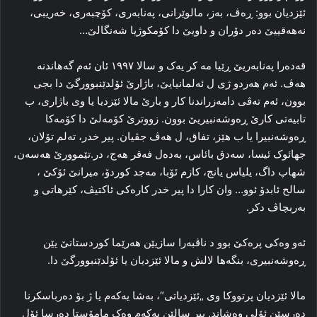
ئێزدیان بوو: ڕه‌ڤ، به‌ز، مالوێرانی، په‌نابه‌ری، کۆچبه‌ری، خه‌ریبی،
نه‌هه‌قییێ ده‌ر دۆران و داویێ دا کۆمکوژیا شه‌نگالێ…
قه‌ده‌را په‌نابه‌ریێ ڕێیا مه‌ کر یەک و سالا ۱۹۹۷ ئان ئەم گەهاندنه‌
هه‌ڤ. ئه‌م هه‌ردو ژی ل ئەلمانیایێ، باژارێ ئۆلدێنبوورگێ دا بجی
بوون، ئه‌م ته‌ڤی دامه‌زراندنا کار و بارێ مالا ئێزدیا یا وی باژاری، ب
تابیه‌تی کارێ ڕه‌وشه‌نبیریێ بوون. زووترێ کۆمه‌لێ دا کۆمه‌کا
ڕه‌وشه‌نبیرا یا ب هێز، تفاق، ل هه‌ڤ جڤیان. پیر خدر، ته‌لم تۆلان،
جهائوک ئیسا، سه‌دق بائاس، به‌ده‌ل فه‌قر هه‌ج، در.تێموورێ هه‌سه‌ن،
شهاپ داگ، یلیاس یانج، کازم ئۆبا، مه‌جد کوردۆ، میرانێ ئۆکێ ،
سالح ئابدۆ ئوو… وان کارا دا پیر خدر کاره‌کی ئاکتیڤ، کێرهاتی و
به‌ربچاڤ دکر.
ئه‌و وه‌کی پرەکێ بوو د ناڤبه‌را سازیێن هه‌رێما کوردستانێ یێن
ڕه‌وشه‌نبیری، بنگه‌ها لالش و مالا ئێزدیان یا ئۆلدێنبوورگێ دا.
مالا ئێزدیان پرتووکا وی „ئێزدیاتی“، به‌شا یەکەم یا ژ بۆ ده‌رباسکرنا
ده‌رسێن ئۆلی وه‌شاند. پیر سالێن یەکەم وه‌ک مامۆستا ده‌رسا ئۆل