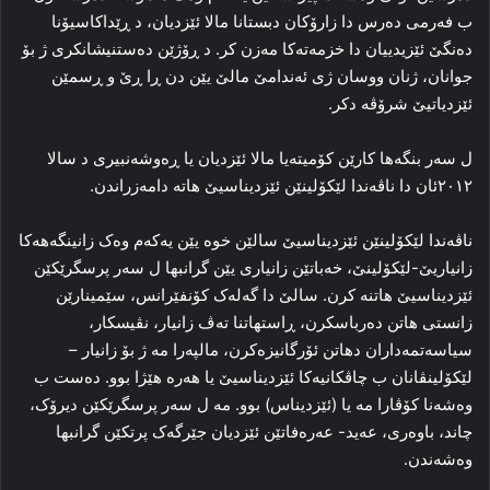
ب فه‌رمی ده‌رس دا زارۆکان دبستانا مالا ئێزدیان، د ڕێداکاسیۆنا
ده‌نگێ ئێزیدییان دا خزمه‌ته‌کا مه‌زن کر. د ڕۆژێن دەستنیشانکری ژ بۆ
جوانان، ژنان ووسان ژی ئه‌ندامێ مالێ یێن دن ڕا ڕێ و ڕسمێن
ئێزدیاتیێ شرۆڤه‌ دکر.
ل سه‌ر بنگه‌ها کارێن کۆمیتەیا مالا ئێزدیان یا ڕه‌وشه‌نبیری د سالا
۲۰۱۲ئان دا ناڤه‌ندا لێکۆلینێن ئێزدیناسیێ هاته‌ دامه‌زراندن.
ناڤه‌ندا لێکۆلینێن ئێزدیناسیێ سالێن خوه‌ یێن یەکەم وه‌ک زانینگه‌هه‌کا
زانیاریێ-لێکۆلینێ، خه‌باتێن زانیاری یێن گرانبها ل سه‌ر پرسگرێکێن
ئێزدیناسیێ هاتنه‌ کرن. سالێ دا گه‌له‌ک کۆنفێرانس، سێمینارێن
زانستی هاتن ده‌رباسکرن، ڕاستهاتنا ته‌ڤ زانیار، نڤیسکار،
سیاسه‌تمه‌داران دهاتن ئۆرگانیزه‌کرن، مالپه‌را مه‌ ژ بۆ زانیار –
لێکۆلینڤانان ب چاڤکانیه‌کا ئێزدیناسیێ یا هه‌ره‌ هێژا بوو. ده‌ست ب
وه‌شه‌نا کۆڤارا مه‌ یا (ئێزدیناس) بوو. مه‌ ل سه‌ر پرسگرێکێن دیرۆک،
چاند، باوەری، عه‌ید- عه‌ره‌فاتێن ئێزدیان جێرگه‌ک پرتکێن گرانبها
وه‌شه‌ندن.