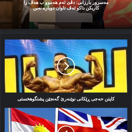
مەسرور بارزانی: دڤێ ئەم هەموو ب هەڤ را
کاربکن داکو ئەڤ تاوان دوبارە نەبن
کاپتن
حەجی
ڕێکانی
نوێنەرێ
گەنجێن
پشتگوهخستی
کاپتن حەجی ڕێکانی نوێنەرێ گەنجێن پشتگوهخستی
ئینگلیز
و
خوەنیشاندانێن
سلێمانیێ