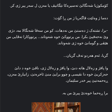
کۆمکوژیا شه‌نگالێ ته‌سیره‌کا نێگاتیڤ یا مه‌زن ل سه‌ر پیر ژی کر.
ده‌ما ژ وه‌لێت ڤاگه‌ریا ژ من ڕا گۆت:
-برا، تشته‌ک ژ ده‌ستێ من نه‌دهات، کو من سه‌ڤا شه‌نگالا مه‌، دژی
وێ نه‌حه‌قیێ بکرا. من پرتووکێ خوه‌ شه‌وتاند… پرتووکارا ته‌ڤایی من
هێڤی و گومانێ خوه‌ ژی شه‌وتاند.
گریا، ئه‌م هه‌ردو ته‌ڤ گریان…
وا پاقژ و زه‌لال هاته‌ دنێ، وا پاقژ و زه‌لال ژی، ناڤێ خوه‌ د دلێ
حەزکریێ خوه‌ دا نڤیسی و چوو برایێ منێ ئاخره‌تێ، زانیارێ مه‌زن،
ڕه‌حمه‌تیێ پیر خدر سلێمان.
برا ڕه‌حما خوه‌دێ پیرێ من به‌.