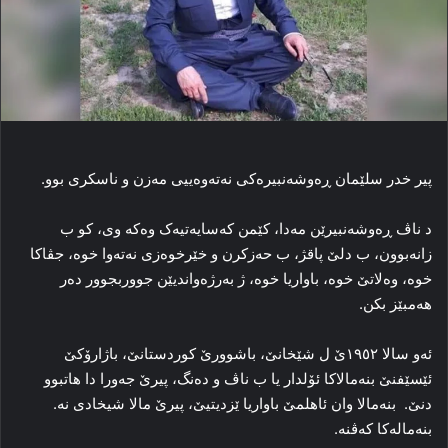
پیر خدر سلێمان ڕه‌وشه‌نبیره‌کی نه‌ته‌وەییی مەزن و ناسکری بوو.
د ناڤ ڕه‌وشه‌نبیرێن مه‌دا، کێمن که‌سایه‌تیەک وه‌که‌ وی، کو ب
زانه‌بوون، ب دلێ پاقژ، ب حەزکرن و خێرخوه‌زی نه‌ته‌وا خوه‌، جڤاکا
خوه‌، وه‌لاتێ خوه‌، باواریا خوه‌، ژ به‌رژه‌واندیێن جووربجوور ده‌ر
هه‌مبێز بکن.
ئه‌و سالا ١٩٥٢ێ ل شێخانێ، باشوورێ کوردستانێ، باژارۆکێ
ئێسێفنێ بنه‌مالاکا ئۆلدار یا ب ناڤ و ده‌نگ، پیرێ جه‌ورا دا هاتبوو
دنێ. بنه‌مالا وان ئاهلمێ باواریا ێزدیتیێ، پیرێ مالا شیخادی نه‌.
بنه‌ماله‌کا که‌ڤنه‌.