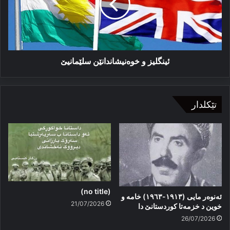
ئینگلیز و خوەنیشاندانێن سلێمانیێ
تێکلدار
(no title)
ئەنوەر مایی (١٩١٣-١٩٦٣) خامە و
21/07/2026
خوین د خزمەتا کوردستانێ دا
26/07/2026