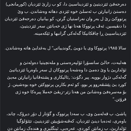
ده‌رحه‌قێ ئێزدیتیێ و ئێزدیناسیێ دا، کو ب زارێ ئێزدیان (کورمانجی)
ده‌ستێ زانیارێن ب ئه‌سلێ خوه‌ ئێزدی دهاته‌ وه‌شاندن. ب وێ
پرتووکێ رێ ل به‌ر وان نه‌راستیان گرتن، کو بیانیان ده‌رحه‌قێ ئێزدیان
دا دنڤیسین. ئه‌ڤ پرتووکا هه‌تا نها ژی خه‌باتێن سه‌ر ئێزدیتیێ،
ئێزدیناسییێ ڕا چاڤکانیکا گه‌له‌کی گرانبها و ئێکەمینه‌.
سالا ۱۹۸٥ پرتووکا وی یا دویێ „گوندییاتی“ ل به‌غدایێ هاته‌ وه‌شاندن.
هه‌لبه‌ت، حالێ سانسۆرا ئۆلپه‌ره‌ستی و مله‌تچیتیا ده‌وله‌تێ و
ئۆلداریێ یا وێ ده‌مێ دا وه‌شه‌نا پرتووکان ل سه‌ر باوەریا ئێزدیاتیێ
گه‌له‌کی دژوار بوویه‌. پیر دگۆت: „ئالیکاری و پشتەڤانیا زانیارێن مه‌یێ
کورد یێ پێشڤه‌روو پر بوو، کو ئه‌م بکاربن پرتووکێن خوه‌ بوه‌شینن. ژ
بۆ مەسرەفێ وه‌شانێ من هه‌تا زێر-زیڤێ خه‌ملا پیره‌کا خوه‌ ژی
فرۆتن.“
پاشێ، ب قه‌له‌مێ وی، ب سه‌دا پرتووک و گۆتار ل دۆر دیرۆک، چاند،
باوەری، ئه‌ده‌با دینێ ئێزدیان، که‌ڤنه‌شۆپیێن ئێزدیتیێ، تێئۆلۆگیا
ئۆلداریێ، ب زمانێن کوردی، عه‌ره‌بی، ئینگلیزی و هندەک زمانێن دن