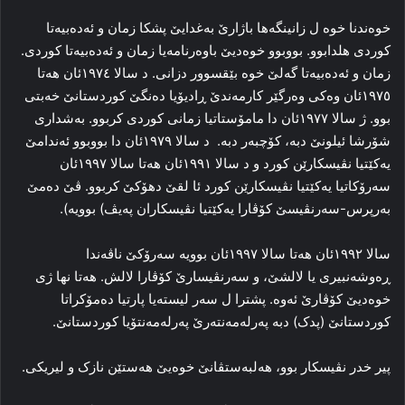
خوه‌ندنا خوه‌ ل زانینگەها باژارێ به‌غدایێ پشکا زمان و ئه‌ده‌بیه‌تا
کوردی هلدابوو. بووبوو خوه‌دیێ باوه‌رنامه‌یا زمان و ئه‌ده‌بیه‌تا کوردی.
زمان و ئه‌ده‌بیه‌تا گه‌لێ خوه‌ بێقسوور دزانی. د سالا ۱۹۷٤ئان هه‌تا
۱۹۷٥ئان وه‌کی وه‌رگێر کارمه‌ندێ ڕادیۆیا ده‌نگێ کوردستانێ خه‌بتی
بوو. ژ سالا ۱۹۷۷ئان دا مامۆستاتیا زمانی کوردی کربوو. به‌شداری
شۆرشا ئیلونێ دبه‌، کۆچبه‌ر دبه‌. د سالا ۱۹۷۹ئان دا بووبوو ئه‌ندامێ
یه‌کێتیا نڤیسکارێن کورد و د سالا ۱۹۹۱ئان هه‌تا سالا ۱۹۹۷ئان
سه‌رۆکاتیا یه‌کێتیا نڤیسکارێن کورد ئا لقێ دهۆکێ کربوو. ڤێ ده‌مێ
به‌رپرس-سه‌رنڤیسێ کۆڤارا یه‌کێتیا نڤیسکاران په‌یڤ) بوویه‌).
سالا ۱۹۹۲ئان هه‌تا سالا ۱۹۹۷ئان بوویه‌ سه‌رۆکێ ناڤه‌ندا
ڕه‌وشه‌نبیری یا لالشێ، و سه‌رنڤیسارێ کۆڤارا لالش. هه‌تا نها ژی
خوه‌دیێ کۆڤارێ ئه‌وه‌. پشترا ل سه‌ر لیستەیا پارتیا ده‌مۆکراتا
کوردستانێ (پدک) دبه‌ پەرله‌مه‌نته‌رێ پەرله‌مه‌نتۆیا کوردستانێ.
پیر خدر نڤیسکار بوو، هه‌لبه‌ستڤانێ خوه‌یێ هه‌ستێن نازک و لیریکی.