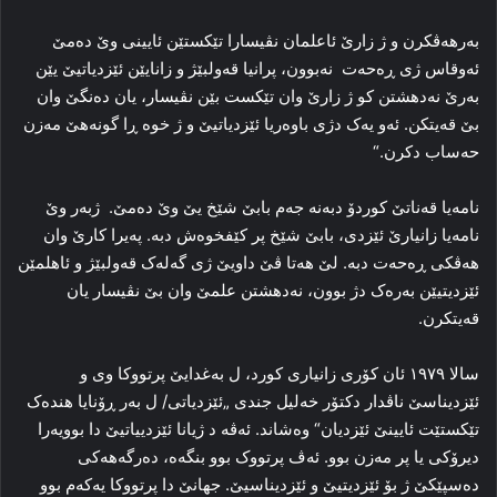
به‌رهەڤکرن و ژ زارێ ئاعلمان نڤیسارا تێکستێن ئایینی وێ ده‌مێ
ئه‌وقاس ژی ڕه‌حه‌ت نەبوون، پرانیا قه‌ولبێژ و زانایێن ئێزدیاتیێ یێن
بەرێ نه‌دهشتن کو ژ زارێ وان تێکست بێن نڤیسار، یان ده‌نگێ وان
بێ قه‌یتکن. ئه‌و یه‌ک دژی باوەریا ئێزدیاتیێ و ژ خوه‌ ڕا گونه‌هێ مه‌زن
حه‌ساب دکرن.“
نامەیا قەناتێ کوردۆ دبەنه‌ جه‌م بابێ شێخ یێ وێ ده‌مێ. ژبەر وێ
نامەیا زانیارێ ئێزدی، بابێ شێخ پر کێفخوه‌ش دبه‌. په‌یرا کارێ وان
هه‌ڤکی ڕه‌حه‌ت دبه‌. لێ هه‌تا ڤێ داویێ ژی گه‌له‌ک قه‌ولبێژ و ئاهلمێن
ئێزدیتیێن به‌رەک دژ بوون، نه‌دهشتن علمێ وان بێ نڤیسار یان
قه‌یتکرن.
سالا ۱۹۷۹ ئان کۆری زانیاری کورد، ل به‌غدایێ پرتووکا وی و
ئێزدیناسێ ناڤدار دکتۆر خه‌لیل جندی „ئێزدیاتی/ ل به‌ر ڕۆنایا هنده‌ک
تێکستێت ئایینێ ئێزدیان“ وه‌شاند. ئه‌ڤە د ژیانا ئێزدییاتیێ دا بوویەرا
دیرۆکی یا پر مه‌زن بوو. ئه‌ڤ پرتووک بوو بنگه‌ه، ده‌رگه‌هه‌کی
ده‌سپێکێ ژ بۆ ئێزدیتیێ و ئێزدیناسیێ. جهانێ دا پرتووکا یەکەم بوو