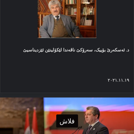
د. ئەسکەرێ بۆییک، سه‌رۆکێ ناڤه‌ندا لێکۆلینێن ئێزدیناسیێ
٢٠٢١.١١.١٩
فلاش