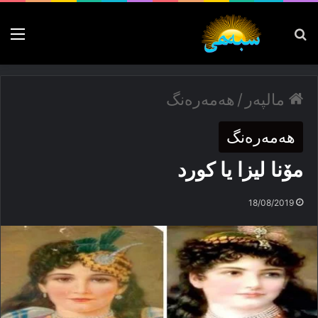
پەیدا بکە
nu
مالپەر
/
ھەمەرەنگ
ھەمەرەنگ
مۆنا لیزا یا كورد
18/08/2019