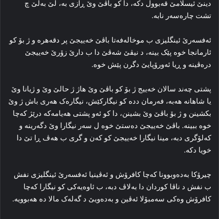
دینێ ئیسلامێ قه‌بوول دکه‌، دا کو باڤێ وێ ڕازی به‌، لێ به‌لێ چ
تشت چاره‌سه‌ر نابه‌.
ئه‌فسه‌رێ ئینگلیزی ب موخاله‌فه‌تا باڤێ خه‌ییجێ پر دقه‌هره‌ و ژ بۆ کو
ئارمانجا خوه‌ پێک بینه‌، د نیڤێ شه‌ڤێ دا ب دارێ زۆرێ خه‌ییجێ
دره‌ڤینه‌ و ڕیا ئه‌ورۆپایێ دگرن پێش خوه‌.
پشتی چه‌ند سالان خه‌ییج ژ بۆ کو باڤێ وێ هاژ ژ حالێ وێ و ژیانا وێ
یا شاهانه‌ هه‌به‌، فه‌رمان دده‌ کو نیگارکێش، نیگاره‌ک هه‌ری باش ژ وێ
بکشینن و ژ بۆ باڤێ وێ بشینن، دا کو ئه‌و پشتی هه‌یامه‌که‌ درێژ که‌چا
خوه‌ ببینه‌. باڤێ خه‌ییجێ ده‌ستێ خوه‌ ل سه‌ر نیگارا وێ دگه‌رینه‌ و
که‌لۆگری دبه‌، مینا نیگارا خه‌ییجێ کو که‌ن و گری ب هه‌ڤ ڕا تێ دا
خویا دکه‌.
چیرۆکا به‌ده‌وبوونا که‌چا کافرۆش و ئه‌ڤینیا ئه‌فسه‌رێ ئینگلیزی نفش
ب نفش د ناڤا کوردان دا به‌لاڤ دبه‌، ب ئاوه‌یه‌کی کو نیگارا که‌چا
کافرۆش وه‌کی سه‌مبۆلا ئه‌ڤین و به‌ده‌ویێ د گه‌له‌ک مالا ده‌ هه‌بوویه‌.