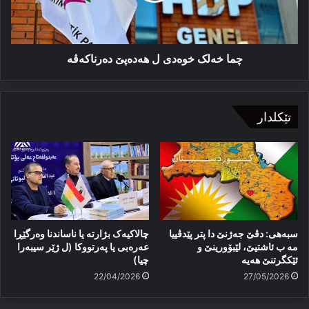
چما خه‌لک خوه‌دی ل هەدەپێ ده‌رناکه‌ڤه‌
تێکلدار
سبەهی: دڤێ جەژنێ دا پتر پێدڤییا
چالاکیەک بژارتە یا ناساندنا وەرگێڕا
مە ب ئاشتیێ، لێبۆورینێ و
عەرەبی یا پەرتووکا (ل ژێر سیبەرا
ئێكگرتنێ هەیە
چیا)
22/04/2026
27/05/2026