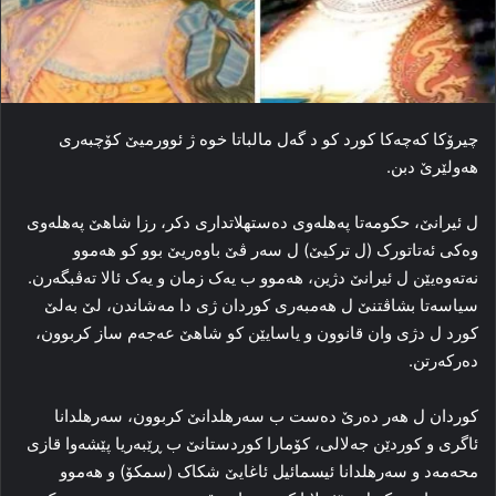
چیرۆکا که‌چه‌کا کورد کو د گه‌ل مالباتا خوه‌ ژ ئوورمیێ کۆچبه‌ری
هه‌ولێرێ دبن.
ل ئیرانێ، حکومه‌تا په‌هله‌وی ده‌ستهلاتداری دکر، رزا شاهێ په‌هله‌وی
وه‌کی ئەتاتورک (ل تركیێ) ل سه‌ر ڤێ باوەریێ بوو کو هه‌موو
نه‌ته‌وه‌یێن ل ئیرانێ دژین، هه‌موو ب یه‌ک زمان و یه‌ک ئالا ته‌ڤبگه‌رن.
سیاسه‌تا بشاڤتنێ ل هه‌مبه‌ری کوردان ژی دا مه‌شاندن، لێ به‌لێ
کورد ل دژی وان قانوون و یاسایێن کو شاهێ عه‌جه‌م ساز کربوون،
ده‌رکه‌رتن.
کوردان ل هه‌ر ده‌رێ ده‌ست ب سه‌رهلدانێ کربوون، سه‌رهلدانا
ئاگری و کوردێن جه‌لالی، کۆمارا کوردستانێ ب ڕێبه‌ریا پێشه‌وا قازی
محه‌مه‌د و سه‌رهلدانا ئیسمائیل ئاغایێ شکاک (سمکۆ) و هه‌موو