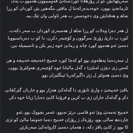
سه‌رپێهاتیێن کو ل ڕۆژهلاتا کوردستانێ قه‌ومیبوون،هه‌موو ب یه‌ک
ئارمانجێ بوون، خوه‌دیده‌رکه‌تنا ل مافێن بنگه‌هین یێن کوردان کو ڕزا
شاھ و هه‌ڤتایێن وی دخوه‌ستن ب هه‌ر ئاوایی وان تێک ببه‌.
ل هه‌ر ده‌را وەلات کو ڕزا شاھ ل هه‌مبه‌ری کوردان ب سه‌ر دکه‌ت،
کورد ب دارێ زۆرێ سرگوون و کۆچبه‌ر دکرن، دا کو ب ده‌رباسبوونا
ده‌مێ ئه‌و هه‌موو کورد چاند و زمانێ خوه‌ ژبیر بکن و ئاسیمیله‌ ببن.
ل سه‌رده‌ما په‌هله‌وی بوو کو که‌چا کورد خه‌ییج (خه‌تیجه‌،خه‌ییجه‌ و هن
که‌س ژی دبێژن له‌یلێ) د گه‌ل مالباتا خوه‌ کۆچبه‌ری هه‌ولێرێ بوون،
وێ ده‌مێ هه‌ولێر ل ژێر داگیرکه‌ریا ئینگلیزان بوو.
باڤێ خه‌ییجێ د وارێ ئابۆری دا گه‌له‌کێ هه‌ژار بوو و جارنان گێزکڤانی
دکر و گه‌له‌ک جاران ژی ب کرین و فرۆتنا کایێ ده‌بارا ژیانا خوه‌ دکر.
خه‌ییج ته‌مه‌نێ وێ ئه‌و قاسی درێژ نه‌بوو، عه‌مر بچووک بوو ،ئه‌و
چارده‌ھ سالی بوو، رۆژه‌ک ژ ڕۆژان خه‌ییج ده‌ما حه‌وشا مالێ کو تژی
کا بوو، ژ کایێ پاقژ دکه‌، د هه‌مان ده‌مێ کاروانه‌کێ سه‌ربازێن