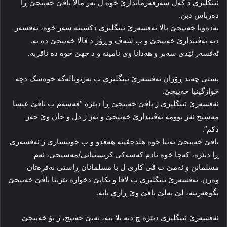
ئینگلیزی د گه‌ل سه‌رفه‌رماندارێ خوه‌ ل به‌ر مالا باڤێ خه‌ییجێ ڕا
ده‌رباس دبن.
به‌ده‌ویا خه‌ییجێ بالا ئه‌فسه‌رێ ئینگلیزی دکشینه‌ سه‌ر خوه‌، ئه‌فسه‌ر
دبه‌ ئه‌ڤیندارێ خه‌ییجێ و ب شه‌ڤ و ڕۆژ د قالا خه‌ییجێ ده‌ یه‌.
ئه‌فسه‌ر ئێدی سه‌بر و هه‌دانا وی نامینه‌ و د جهێ خوه‌ ده‌ ناقربه‌.
پشتی چه‌ند ڕۆژان ئه‌فسه‌رێ ئینگلیزی ب به‌ژنوباله‌که‌ خوه‌شک دچه‌
خوازگینیا خه‌ییجێ.
ئه‌فسه‌رێ ئینگلیزی ژ باڤێ خه‌ییجێ ڕا دبێژه‌ “قه‌سه‌م ب ناڤێ عیسا
مه‌سیح ئه‌ز بوومه‌ ئه‌ڤیندارێ خه‌ییجێ و ئه‌ز ژ دل و جان وێ حه‌ز
دکم”.
باڤێ خه‌ییجێ ئه‌نیا خوه‌ هلدجڤینه‌ هه‌ڤدو و ب خوینساری ژ ئه‌فسه‌ری
ڕا دبێژه‌، که‌چا خوه‌ نادم که‌سه‌کی كریستیانی/مەسیحی، ئه‌م
مسلمانن و ئه‌مێ ب ڤی کاری ل با مسلمانان ڕاستی نه‌فره‌تان
وه‌رن. ئه‌فسه‌رێ ئینگلیزی ب لاڤا و تکایێ دخوازه‌ نێرینا باڤێ خه‌ییجێ
بگوهه‌رینه‌، لێ به‌لێ باڤێ وێ ڕازی نابه‌.
ئه‌فسه‌رێ ئینگلیزی دبێژه‌ چ دبه‌ بلا ببه‌، ته‌نێ خه‌ییج، ژ بۆ خه‌ییجێ