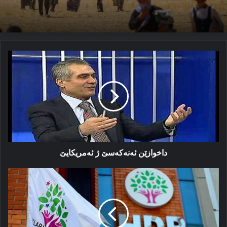
داخوازێن
ئەنەكەسێ
ژ
ئەمریكایێ
داخوازێن ئەنەكەسێ ژ ئەمریكایێ
چما
خه‌لک
خوه‌دی
ل
هەدەپێ
ده‌رناکه‌ڤه‌