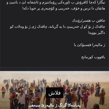
نیگارا که‌چا کافرۆش ب ئاوره‌کی ڕۆمانتیزم و ئاشقانه‌ لێ د باتنیێ و
ھانڤان دا ترس و خۆف، خه‌ریبی و کۆچبه‌ری پر خویا دکه‌!
چاڤێن ب هێسر/رۆندك
چاڤه‌ک ژ بۆ کو ل خه‌ریبیێ دا یه‌ گریانه‌، چاڤه‌ک ژی ژ بۆ وەلات کو
داگیر بوویه‌!
ژ مالپەرا فێسبۆكێ یا
یاقووب کورمانج
فلاش
پەیامەكا گرنگ ژ مالپەرێ سبەهی