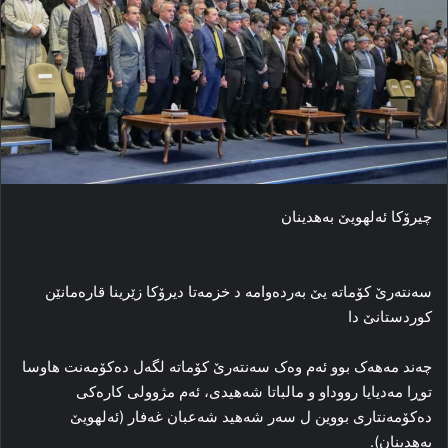
چیرۆکا ئەلهویێ بەهدینان
سەنتەرێ کۆماتە یێ بەردەوامە د خزمەتا دیرۆکا زێرینا قارەمانێن
کوردستانێ دا
چەند مەهەک بوو ئەم وەک سەنتەرێ کۆماتە لگەل دەکۆمەنت هاوسا
توڕا مەدیایا رووداو و مالباتا شەهیدی، ئەم مژوولی کارەکی
دەکۆمەنتاری بووین ل سەر شەهید شەعبان غەفار (ئەلهویێ
بەهدینان).