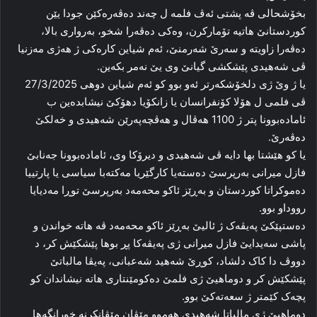
بخۆشحالی ڤە پشتی ئەڤ فلمە ل چەند دەڤەرەکێن جودا یێن
کوردستانێ هاتیە تۆمارکرن، وەکی دەڤەرا شخو، بەرواری بالا،
دەڤەرا زاویتە و سەرێ شەرمنێ، ئەم شیاین کارەکی ژ هەژی مەزنیا
ڤی شەهیدی پێشکشی گیانێ وی یێ نەمر بکەین.
یا ژ وێ ژی دلخۆشکەرتر ئەو بوو کو ئەم شیاین دوهی 27/3/2025
ڤی فلمی ل هۆلا کۆنفرانسان یا زانکۆیا دهۆکێ نیشابدەین ب
ئامادەبوونا پتر ژ 1100 هەڤال و هەڤچەپەرێن شەهیدی و خەلکێ
دەڤەرێ.
یا کو هێشتا بها دایە ڤی شەهیدی و دیرۆکا وی، ئامادەبوونا جەنابێ
فازل میرانی بەرپرسێ دەستەیا کارگێریا مەکتەبا سیاسی یا پارتییا
دەموکراتا کوردستان و بەڕێز ئاکو محەمەد بەرپرسێ توڕا مەدیایا
رووداو بوو.
دەستپێکێ پەیڤەک ژ ئالیێ بەڕێز ئاکو محەمەد ڤە هاتە خواندن و
پاشی سەیدایێ فازل میرانی ژی پەیڤەکا پڕ بوها پێشکێش کر، د
دووڤ دا کاک دلشاد، کوڕێ شەهید شەعبانی، پەیڤا مالباتێ
پێشکێش کر و دوماهیێ ژی فلمێ دەکومێنتاری هاتە نیشاندان کو
پچەک کێمتر ژ سعەتەکێ بوو.
دوماهیێ ژی مالباتا شەهیدی هەموو مێڤان مێڤانکرنە خورانگەها