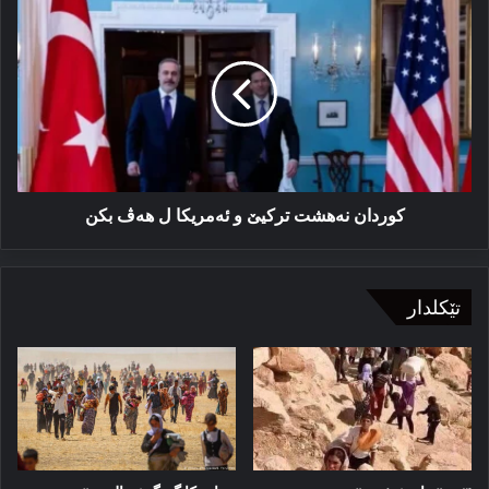
کوردان
نەهشت
ترکیێ
و
ئەمریکا
ل
هەڤ
بکن
کوردان نەهشت ترکیێ و ئەمریکا ل هەڤ بکن
تێکلدار