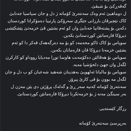
گەڤەڕکێ بۆ شیڤێ.
ل دوماهیێ ئەم وەک سەنتەرێ کۆماتە ژ دل و جان سپاسیا جەنابێ
کاک نێچیرڤان بارزانی جێگری سەرۆکێ پارتییا دەمۆكراتا کوردستان
دکەین بۆ پشتەڤانیا جەنابێ وان کو ئەم بشێین ڤێ خزمەتێ پێشکێشی
دیرۆکا قارەمانێن کوردستانێ بکەین.
سوپاس بۆ کاک ئاکو محەمەد کو بۆ مە دەرگەهەک ڤەکر دا کو ئەم
بشێین خزمەتا دیرۆکا ڤان قارەمانان بکەین.
سوپاس بۆ هەڤالێن دەکۆمەنت هاوسا توڕا مەدیایا رووداو کو کارکرن
لگەل وان جهێ دلخۆشیا مەیە.
سوپاس بۆ مالباتا ئەلهویێ بەهدینان شەهید شەعبان کو ب دل و جان
لگەل مە بوون بۆ ڤی کارێ پیرۆز.
سەنتەرێ کۆماتە کەتیە سەر ڕێ و گەلەک پرۆژێن دی یێن مەزن ل
بەر سینگێ مەنە ژ بۆ خزمەتکرنا دیرۆکا قارەمانێن کوردستانێ.
رزگار كێستەیی
بەرپرسێ سەنتەرێ كۆماتە