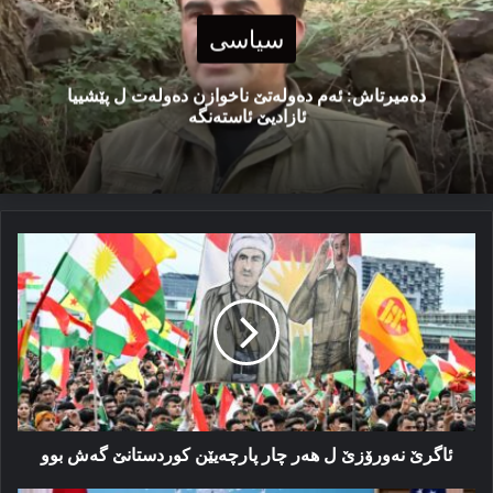
سیاسی
دەمیرتاش: ئەم دەولەتێ ناخوازن دەولەت ل پێشییا
ئازادیێ ئاستەنگە
ئاگرێ
نەورۆزێ
ل
هەر
چار
پارچەیێن
کوردستانێ
گەش
بوو
ئاگرێ نەورۆزێ ل هەر چار پارچەیێن کوردستانێ گەش بوو