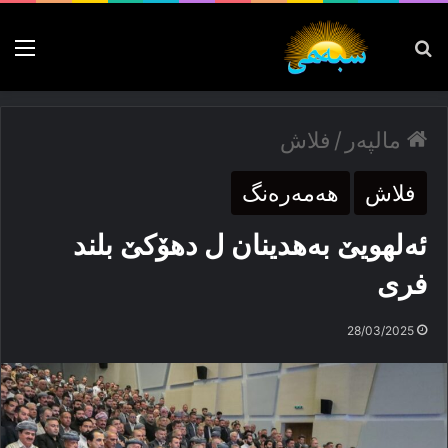
پەیدا بکە
nu
مالپەر
/
فلاش
فلاش
ھەمەرەنگ
ئەلهویێ بەهدینان ل دهۆكێ بلند
فری
28/03/2025