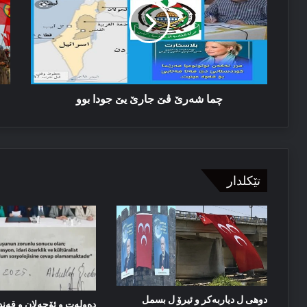
جارێ
و
یێ
با
جودا
بوو
چما شەرێ ڤێ جارێ یێ جودا بوو
تێکلدار
دوهی ل دیاربەکر و ئیرۆ ل بسمل
دەولەت و ئۆجەلان و قەند