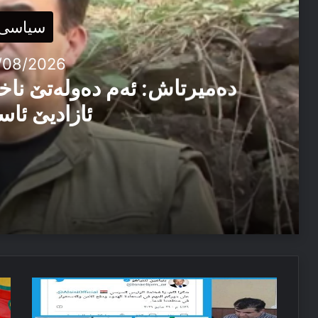
سیاسی
/08/2026
دەمیرتاش: ئەم دەولەتێ ناخ
ئازادیێ ئاس
06/08/2026
دەمیرتاش: ئەم دەولەتێ ناخوازن دەولەت ل پێشییا ئازاد
03/08/2026
چما
تر
پەیاما سەرۆک نێچیرڤان بارزانی د سالڤەگەرا جینۆساییدا 
شەرێ
و
ڤێ
پە