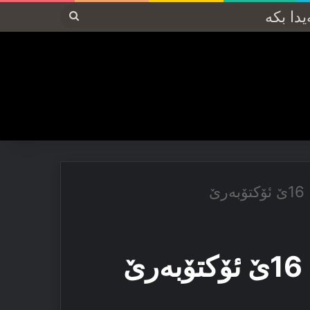
پەیدا
بکە
ێ
ێ