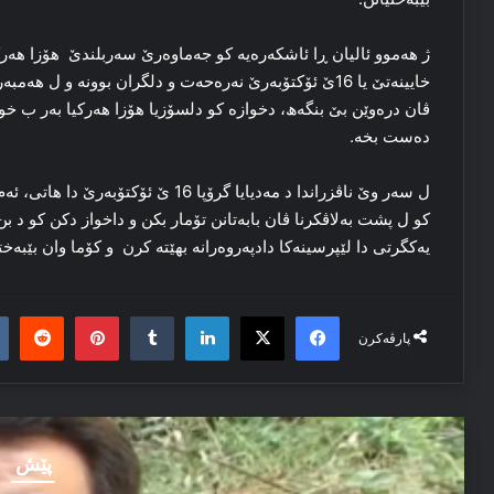
ژ هه‌موو ئالیان ڕا‌ ئاشکه‌ره‌یه‌ کو جه‌ماوه‌رێ سه‌ربلندێ هۆزا هه‌رک
خایینه‌تێ یا 16ێ ئۆكتۆبەرێ نەرەحەت و دلگران بوونە و ل هه
ڤان دره‌وێن بێ بنگه‌ھ، دخوازە کو دلسۆزیا هۆزا هه‌رکیا به‌ر ب خوه
ده‌ست بخه‌.
ل سه‌ر وێ ناڤزراندا د مه‌دیایا گرۆپا 6
کو ل پشت به‌لاڤکرنا ڤان بابه‌تانن تۆمار بکن و داخواز دکن کو د بن چا
یه‌کگرتی دا لێپرسینه‌کا‌ دادپه‌روه‌رانه‌ بھێتە كرن و کۆما وان بێبه‌خ
it
nterest
Tumblr
LinkedIn
Facebook
X
پارڤەکرن
پێش