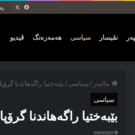
Facebook
X
پەر
نڤیسار
سیاسی
ھەمەرەنگ
ڤیدیو
مالپەر
/
سیاسی
/
بێبەختیا راگەھاندنا گرۆپا 16ێ ئۆكتۆبەر
سیاسی
بێبەختیا راگەھاندنا گرۆپا 16ێ ئۆكتۆبەر
23/05/2021