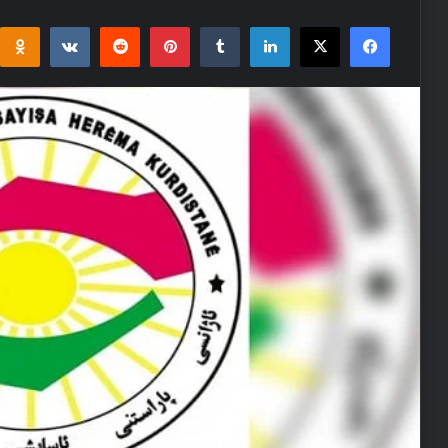
i
takte
Reddit
Pinterest
Tumblr
LinkedIn
Facebook
X