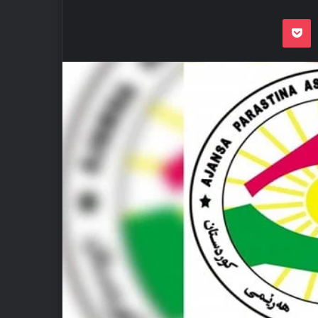
Odnoklassnik
Pocket
VKon