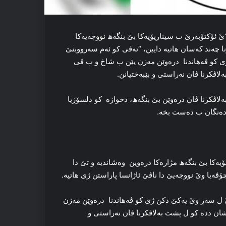
ئاژانسا پاراستنێ د داخویانیه‌کێ دا رادگەھینە كو، مه‌دیایا گرۆپا 16ێ ئۆكتۆبەرێ ب سیناریۆیه‌کا‌ بێ بنگه‌ھ نووچەیەكا
نا چه‌ند که‌سان هاتیه‌ دایین، “ته‌ڤی کو ئه‌م سەرووبنێ
ی کو ڤەھاندنا د‌ره‌وێن مه‌زن یێن ب شاخ و ب ڤی
لاڤکرنا ڤان نه‌راستی و بێبه‌ختیانن‌.
‌لاڤکرنا ڤان دره‌وێن بێ بنگه‌ھ، دخوازە ‌ کو دلسۆزیا
 ده‌نگان ب ده‌ست بخه‌.
‌ بێ بنگه‌ھ مژاره‌کا‌ دره‌وین ‌ وه‌شاندیە و تێ دا
چۆڤه‌یا وێ نووچه‌یێ دا‌ ناڤێ ئاژانسا پاراستن ژی هاتیه‌.
ێ ل سەر وێ یەكێ دكن ژی کو ڤەھاندنا د‌ره‌وێن مه‌زن
شان دده‌ کو ل پشت به‌لاڤکرنا ڤان نه‌راستی و