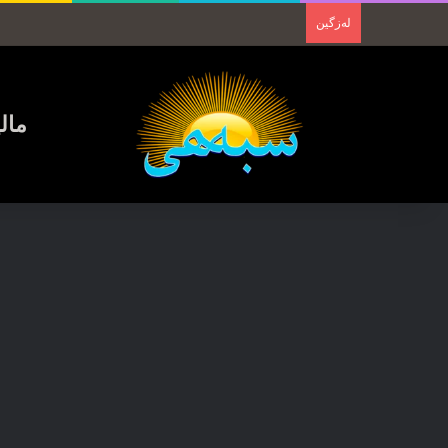
لەزگین
مال