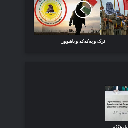
شوور
ترک و پەکەکە و باشوور
یل پێکڤە