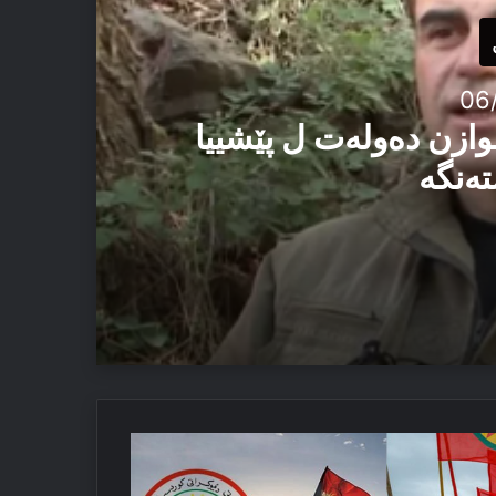
06
وازن دەولەت ل پێشییا
تەنگە
یێ ئاستەنگە
ک
ئێزدیان دا
کەکە