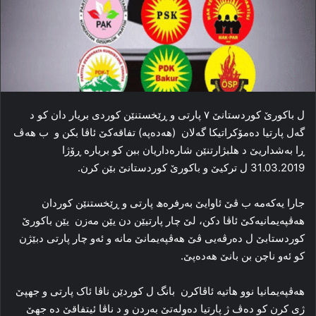
ل باکورێ کوردستانێ ۷ پارتی و ڕێخستنێن کوردی بریار دان کو د
گه‌ل پارتیا ده‌مۆکراتیکا گه‌لان (ھه‌ده‌په‌) تفاقه‌کێ ئاڤا بکن و ب ھه‌ڤ
ڕا به‌شداریێ د هلبژارتنێن شاره‌داریان ببن کو بریاره‌ ڕۆژا
31.03.2019 ل ترکیێ و باکورێ کوردستانێ بێن کرن.
جارا یه‌که‌مه‌ ب ڤێ ئاوایێ به‌رفره‌ھ پارتی و ڕێخستنێن کوردان
ھه‌ڤپه‌یمانیه‌کێ ئاڤا دکن، لێ چار پارتیێن دن یێن مه‌زن یێن باکورێ
کوردستابێ ل ده‌رڤه‌یی ڤێ هه‌ڤپه‌یمانێ مانه‌ و ئه‌و چار پارتی دبێژن
کو ئه‌و ناچن بن بانێ ھه‌ده‌پێ.
ھه‌ڤپه‌یمانیا نوو ھاتیه‌ ئاڤاکرن بانگ ل کوردێن ناڤا ئاک پارتی و جهپێ
ژی کرن کو ده‌ڤ ژ پارتیا ده‌وله‌تێ به‌ردن و د ناڤا ئیتفاقێ ده‌ جهێ