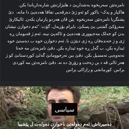
نامزه‌تێن سه‌ربخوه‌ به‌شداریێ د هلبژارتنێن شاره‌داریاندا بکن.
هاکپار و پدک- باکور کو ئه‌و ژێ ده‌رڤه‌یی تفاقا ھه‌ده‌پێ دا مانه‌، دێ
پشتگریا نامزه‌تێن سه‌ربخوه‌ یێن ڤان هه‌ردو پارتیان بکه‌ن. ئالیکارێ
سه‌رۆکێ گشتی یێ پسکێ، بایرام بۆزیه‌ل، گۆت: “ئه‌م دخوازن نیشان
بدن کو خه‌لک مەجبووری ھه‌ده‌پێ و ئاکه‌پێ نینه‌. ئه‌م ژ قه‌یومان ڕه‌
ژی و ژ خه‌نده‌قان ڕه‌ ژی دبێژن نا. ئه‌م دخوازن خوه‌ ب ده‌ستێ خوه‌
ئیداره‌ بکن، ب گه‌ل ڕه‌ خوه‌ ئیداره‌ بکن. دڤێ نامزه‌دێن مه‌ خه‌تا
نه‌ته‌وه‌یی ته‌مسیل بکن. دڤێ ببن ته‌رجوومانێ گه‌لێ کوردستانێ کو ژ
هه‌ر ئالی ڤه‌ د بن زه‌خت و زۆرێ ده‌ نه‌. دڤێ نامزه‌دێن مه‌ کوردی
بزانبن. کورمانجی و زازاکی بزانبن
سیاسی
دەمیرتاش: ئەم دەولەتێ ناخوازن دەولەت ل پێشییا