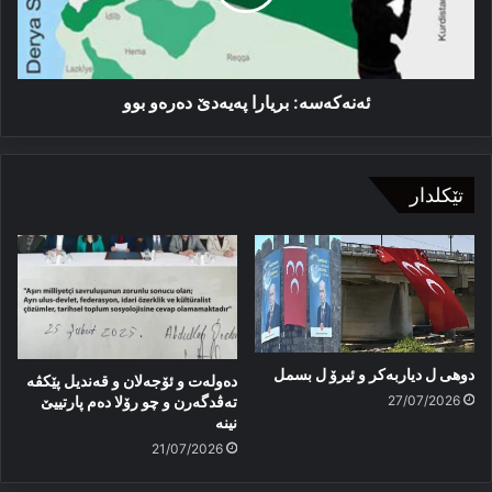
ئەنەكەسە: بریارا پەیەدێ دەرەو بوو
تێکلدار
دوهی ل دیاربەکر و ئیرۆ ل بسمل
دەولەت و ئۆجەلان و قەندیل پێکڤە
27/07/2026
تەڤدگەرن و چو رۆلا دەم پارتییێ
نینە
21/07/2026