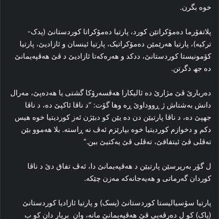
خوه‌ بگرن.
پلاتفۆرما ده‌مۆکراتێن کورد، پارتیا ده‌مۆکراتا کوردستانێ (پدک-
ترکیه‌)، پارتیا هه‌رێمێن ده‌مۆکراتیک، پارتیا ئینسان و ئازادیێ، پارتیا
کۆمونیستا کوردستانێ، ددکد و هه‌ره‌که‌تا ئازادیێ د ڤێ هه‌ڤپه‌یمانێ
ده‌ جھ دگرتن.
ده‌ربارێ ڤێ مژارێ ده‌ ئالیکارا هه‌ڤسه‌رۆکا گشتی یا ھەدەپێ، مه‌رال
دانش به‌شتاش ژ ڕووداوێ ڕه‌ وها گۆت: “د ناڤا ئاکپێ ده‌، د ناڤا
جهپێ ده‌، د ناڤا پارتیێن دن ده‌ یێن کو دبێژن ئه‌ز کوردیتیا خوه‌ هیس
دکم و دخوازم کوردیتیا خوه‌ بپارێزم ئه‌ڤ نه‌ ڕاسته‌. بلا هه‌موو بێن
ته‌ڤلی ڤێ ئیتفاقێ، ته‌ڤلی ڤێ یه‌کتیێ ببن.”
ل گۆر به‌رپرسێن پارتیێن د هه‌ڤپه‌یمانێ دا، ئه‌ڤ تفاق دێ د ناڤا
کوردان گه‌رماتی و ھه‌یه‌جانه‌که‌ مه‌زن چێکه‌.
پارتیا سۆسیالیستا کوردستانێ (پسک) و پارتیا ئازادیا کوردستانێ
(پاک) کو ل ده‌رڤه‌یی ڤێ هه‌ڤپه‌یمانێ مانه‌، وان بریار دان کو ب