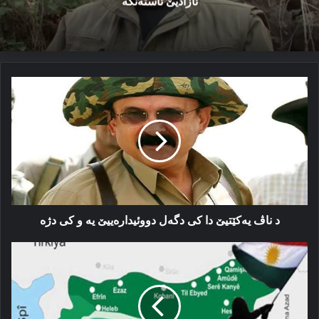
ئازادیێ ئاستەنگە
د
ناڤ
یەكێتیێ
دا
كی
دگەل
دووئیدارەییێ
یە
و
كی
د ناڤ یەكێتیێ دا كی دگەل دووئیدارەییێ یە و كی دژە
دژە
ئەنەكەسە:
بریارا
پەیەدێ
دەرەو
بوو