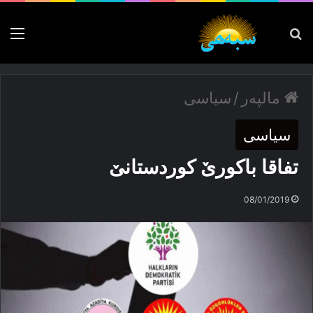
پەیدا بکە
nu
مالپەر
/
سیاسی
سیاسی
تفاقا باكورێ كوردستانێ
08/01/2019