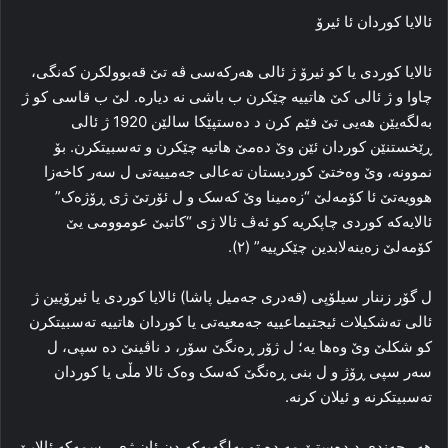
ئالایا کوردان ئا ئیرۆ
ئالایا کوردی یا کو ئیرۆ ژ ئالی هه‌رکه‌سی ڤه‌ تێ قه‌بوولکرن که‌نگی،
چاوا و ژ ئالی کێ هاتییه‌ چێکرن ب باشی نه‌ دیاره‌. لێ ب قاسی کو ژ
به‌لگه‌یێن هه‌یی تێ فێم کرن د ده‌ستپێکا سالێن 1920 ژ ئالی
ڕێخستنێن کوردان ئێن وێ ده‌مێ هاتیه‌ چێکرن و ته‌سبیتکرن. بۆ
نموونه‌، وێ وه‌ختێ کوردیستان ته‌عالی جه‌مییه‌تی ل سه‌ر کاخه‌زا
هوویه‌تێ ئا کۆمه‌لێ “زه‌مینا وێ که‌سک و ل ئۆرتێ ژی ڕۆژه‌ک”
ئالایه‌که‌ کوردی چاپکریه‌ کو ئه‌ڤ ئالا ژی “کاتبێ عوموومی یێ
کۆمه‌لێ زه‌ینه‌لابدین چێکرییه‌” (۲).
ل گۆر زننار سیلۆپی (قه‌دری جه‌میل پاشا) ئالایا کوردی یا ئیرۆیین ژ
ئالی ته‌شکیلات ئیجتیماعییه‌ جه‌معیه‌تی یا کوردان هاتییه‌ ته‌سبیتکرن
کو شکلێ وێ وه‌ها یه‌؛ ل ژۆر ڕه‌نگێ سۆر، د ناڤینێ ده‌ سپی، ل
سه‌ر سپی ڕۆژ و ل بنی ڕه‌نگێ که‌سک وه‌ک ئالا مڵی یا کوردان
ته‌سبیتکرنه‌ و ئیلان کرنه‌.
هه‌ر چه‌ندی د ده‌ستێ مه‌ ده‌ تو به‌لگه‌یه‌که‌ دن ئان ژی ڕسمه‌که‌ ئالایێ