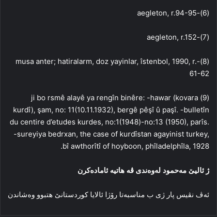
(6)-aegleton, r.94-95
(7)-aegleton, r.152
(8)-musa anter; hatiralarm, doz yayinlar, îstenbol, 1990, r.
61-62
(9) ji bo rsmê alayê ya rengîn binêre: -hawar (kovara
kurdî), şam, no: 11(10.11.1932), bergê pêşî û paşî. -bulletîn
du centire d’etudes kurdes, no:1(1948)-no:13 (1950), parîs.
-sureyiya bedrxan, the case of kurdîstan agayinist turkey,
bî awthorîtî of hoyboon, phîladelphîla, 1928.
ژ ئالیێ مەحمود له‌وه‌ندی ڤه‌ هاتیه‌ ئاماده‌کرن
ئەڤ نڤیس پار ژی ب مناسبەتا رۆژا ئالایا كوردستانێ ھتبوو وەشاندن