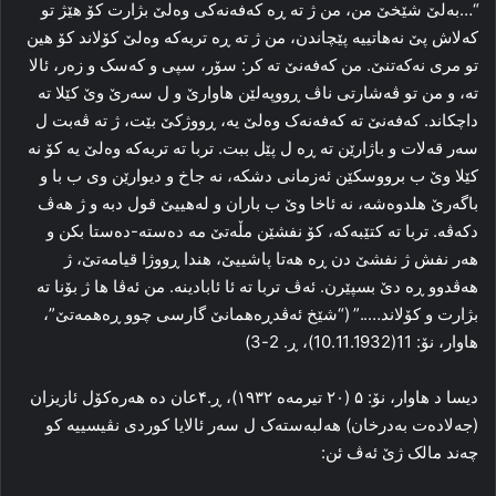
“…به‌لێ شێخێ من، من ژ ته‌ ڕه‌ که‌فه‌نه‌کی وه‌لێ بژارت کۆ هێژ تو
که‌لاش پێ نه‌هاتییه‌ پێچاندن، من ژ ته‌ ڕه‌ تربه‌که‌ وه‌لێ کۆلاند کۆ هین
تو مری نه‌که‌تنێ. من که‌فه‌نێ ته‌ کر: سۆر، سپی و که‌سک و زه‌ر، ئالا
ته‌، و من تو ڤه‌شارتی ناڤ ڕووپه‌لێن هاوارێ و ل سه‌رێ وێ کێلا ته‌
داچکاند. که‌فه‌نێ ته‌ که‌فه‌نه‌ک وه‌لێ یه‌، ڕووژکێ بێت، ژ ته‌ ڤه‌بت ل
سه‌ر قه‌لات و باژارێن ته‌ ڕه‌ ل پێل ببت. تربا ته‌ تربه‌که‌ وه‌لێ یه‌ کۆ نه‌
کێلا وێ ب برووسکێن ئه‌زمانی دشکه‌، نه‌ جاخ و دیوارێن وی ب با و
باگه‌رێ هلدوه‌شه‌، نه‌ ئاخا وێ ب باران و له‌هییێ قول دبه‌ و ژ هه‌ڤ
دکه‌ڤه‌. تربا ته‌ کتێبه‌که‌، کۆ نفشێن مڵه‌تێ مه‌ ده‌سته‌-ده‌ستا بکن و
هه‌ر نفش ژ نفشێ دن ڕه‌ هه‌تا پاشییێ، هندا ڕووژا قیامه‌تێ، ژ
هه‌ڤدوو ڕه‌ دێ بسپێرن. ئه‌ڤ تربا ته‌ ئا ئابادینه‌. من ئه‌ڤا ها ژ بۆنا ته‌
بژارت و کۆلاند…..” (“شێخ ئه‌ڤدڕه‌همانێ گارسی چوو ڕه‌همه‌تێ”،
هاوار، نۆ: 11(10.11.1932)، ڕ. 2-3)
دیسا د هاوار، نۆ: ۵ (۲۰ تیرمه‌ه ۱۹۳۲)، ڕ.۴عان ده‌ هه‌ره‌کۆل ئازیزان
(جه‌لاده‌ت به‌درخان) هه‌لبه‌سته‌ک ل سه‌ر ئالایا کوردی نڤیسییه‌ کو
چه‌ند مالک ژێ ئه‌ڤ ئن: