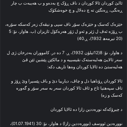
ئالێ کوردان ئالا کوردان د ناڤ ڕۆک چ به‌ده‌و و ب هه‌یبه‌ت ب چار
ڕه‌نگی، ڕه‌نگێن ته‌ چ ده‌لال و چ خوه‌شکۆک
خێزه‌ک که‌سک و خێزه‌ک سۆر ناڤ سپی و نیڤه‌ک زه‌ر که‌سکه‌ سۆره‌،
ب ڕۆژه‌ ئه‌ڤ ل ژێر و ئه‌و ل ژۆر هه‌ره‌کۆل ئازیزان (ب. هاوار، نۆ: 5
(20 تیرمه‌ھ 1932)، ڕ.40)
د هاوار، نۆ: 8(12ئیلۆن 1932)، ڕ. 7 ده‌ در. کامووران به‌درخان ژی ل
سه‌ر ئالایێ هه‌لبه‌سته‌ک نڤیسییه‌ و د مالکێن پێشین ئێن ڤێ
هه‌لبه‌ستێ ده‌ ئالایا کوردان وه‌ها تاریف دکه‌:
ئالا کوردان ڕۆناهیا دل و چاڤ، دیارییا دێ و باڤ پێسیرا وێ ڕۆژ و
تاڤ سپه‌هتیا ئاخ و ئاڤ ئالا کوردان سه‌ر به‌ سه‌ر سۆر و گه‌وره‌
که‌سک و زه‌)
د چیرۆکه‌که‌ نوره‌ددین زازا ده‌ ئالایا کوردان
نووره‌دین ئووسف (نووره‌ددین زازا) د هاوار، نۆ: 30 (01.07.1941)،