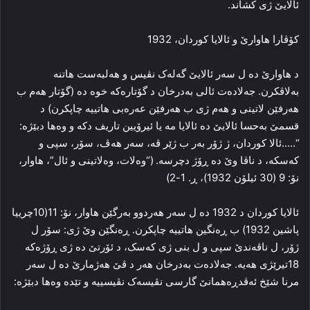
ئالایێ ژی کشاند.
کۆڤارا هاوارێ و ئالایا کوردان، 1932
د هاوارێ ده‌ ل سه‌ر ئالایێ گه‌له‌ک نڤیس و هه‌لبه‌ست هاتنه‌
به‌لاڤکرن. جه‌لاده‌ت ئالی به‌درخان د گۆتاره‌که‌ خوه‌ ده‌ (گۆتار هه‌م ب
هه‌رفێن لاتینی و هه‌م ژی ب هه‌رفێن عه‌ره‌بی هاتییه‌ چاپکرن) د
قسمێ به‌حسا ئالایێ ده‌ ئالایا مه‌ یا ئیرۆیین تاریف دکه‌ و وه‌ها دبێژه‌:
“…..ئالا کوردان، ژ ژۆر به‌ر ب ژێر ڤه‌، سه‌ر هه‌ڤ، سۆر، سپی و
که‌سکه‌، د ناڤا وێ ده‌ ڕۆژ دچرسه‌. (“وه‌لات، وه‌لاتینی و ئال”، هاوار،
نۆ: 9 (30 ئیلۆن 1932)، ڕ. 1-2)
ئالایا کوردان د 1932 ده‌ ل سه‌ر هه‌ردوو به‌رگێن هاوار، نۆ: 11(10چرییا
پاشین 1932) ب ڕه‌نگین هاتییه‌ چاپکرن. ڕه‌نگێن وێ ژی: سۆر ل
ژۆر، ل ناڤه‌ندێ سپی و ل بنی ژی که‌سک، د ئۆرتێ ده‌ ژی ڕۆژه‌که‌
18تیرێژی هه‌یه‌. جه‌لاده‌ت به‌درخان هه‌ر د ڤێ هه‌ژمارێ ده‌ ل سه‌ر
مرنا شێخ ئه‌ڤدڕه‌همانێ گارسی نڤیسه‌ک نڤیسییه‌ و تێده‌ وه‌ها دبێژه‌: