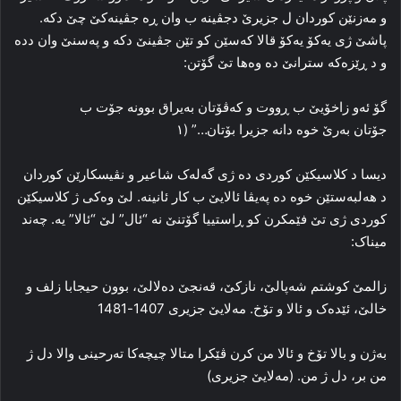
و مه‌زنێن کوردان ل جزیرێ دجڤینه‌ ب وان ڕه‌ جڤینه‌کێ چێ دکه‌.
پاشێ ژی یه‌کۆ یه‌کۆ قالا که‌سێن کو تێن جڤینێ دکه‌ و په‌سنێ وان دده‌
و د ڕێزه‌که‌ سترانێ ده‌ وه‌ها تێ گۆتن:
گۆ ئه‌و زاخۆیێ ب ڕووت و که‌ڤۆتان به‌یراق بوونه‌ جۆت ب
جۆتان به‌رێ خوه‌ دانه‌ جزیرا بۆتان…” (۱
دیسا د کلاسیکێن کوردی ده‌ ژی گه‌له‌ک شاعیر و نڤیسکارێن کوردان
د هه‌لبه‌ستێن خوه‌ ده‌ په‌یڤا ئالایێ ب کار ئانینه‌. لێ وه‌کی ژ کلاسیکێن
کوردی ژی تێ فێمکرن کو ڕاستییا گۆتنێ نه‌ “ئال” لێ “ئالا” یه‌. چه‌ند
میناک:
زالمێ کوشتم شه‌پالێ، نازکێ، قه‌نجێ ده‌لالێ، بوون حیجابا زلف و
خالێ، ئێده‌ک و ئالا و تۆخ. مەلایێ جزیری 1407-1481
به‌ژن و بالا تۆخ و ئالا من کرن ڤێکرا متالا چیچه‌کا ته‌رحینی والا دل ژ
من بر، دل ژ من. (مه‌لایێ جزیری)