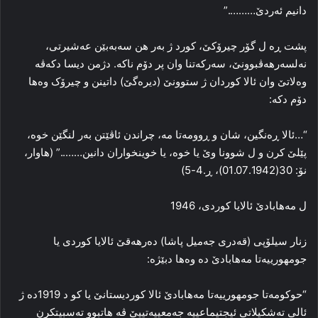
دانیم ئه‌ردێ……….”
پشت ڕه‌ ل گۆر چیرۆکێ، کورد ژ به‌ر هن سه‌به‌بێن عه‌شیرتی،
نه‌لسه‌رهه‌ڤبوونێ، سه‌رکه‌تنا وان پر دۆم ناکه‌. دژمن دیسا دکه‌ڤه‌
وه‌لاتێ وان ئالا کوردان ژ ستوونێ (دیره‌گێ) داتینن و چیرۆک وه‌ها
دۆم دکه‌:
“…ئالا ڕه‌نگین، شان و ڕوومه‌تا مه‌، چراندن ئاڤێتن به‌ر لنگێن خوه‌،
پێلێ کرن و ل شوونا وێ یا خوه‌، یا خوینخواران دانین……..” (هاوار،
نۆ: 30(01.07.1942)، ڕ.4-5)
ل مه‌هابادێ ئالایا کوردی، 1946
زنار سیلۆپی (قه‌دری جه‌میل پاشا) ده‌رهه‌قێ ئالایا کوردی یا
جومهورییه‌تا مه‌هابادێ ده‌ وه‌ها دبێژه‌:
“حوکومه‌تا جومهورییه‌تا مه‌هابادێ ئالا کوردیستانێ یا کو د 1919ده‌ ژ
ئالی ته‌شکیلاتی ئیجتیماعییه‌ جه‌معییه‌تییێ ڤه‌ هاتبوو ته‌سبیتکرن