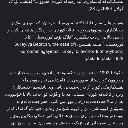
ته‌شکیلاته‌که‌ ئه‌سکه‌ری، ئیداره‌یه‌که‌ کوردی هه‌بوو….” (هێڤی، نۆ: 2،
گولان 1984، ڕ. 28)
هه‌ر وه‌ها ل سه‌ر قاپاخا کتێبا سوره‌ییا به‌درخان -کو ئه‌و ژی یه‌ک ژ
خه‌باتکارێن خۆیبوونێ بوویه‌- ئالایا کوردی ب ڕه‌نگین هاتیه‌ چاپکرن و
ل بنێ ئالایێ ژی ب ئینگلیزی “فلاگ ئۆف کوردستان” (ئالا
کوردستانێ) هاتیه‌ نڤیسین. (Sureyiya Bedrxan, the case of
Kurdistan agayinist Turkey, bî awthoriti of hoyboon,
philadelphila, 1928)
د گولانا 1993 ده‌ ئه‌ز و ژ ڕه‌داکسیۆنا ئارمانجێ، میرزه‌ به‌ختیار ئه‌م
چووبوون کوردستانا سوورییێ. ل قامشلییێ ئه‌م چوون مالا
نڤیسکاره‌کی کورد (ژ به‌ر ئه‌منیه‌تێ ناڤێ وی نانڤیسم) نڤیسکارێ
ڕێزدار ئالایه‌که‌ کوردی نیشانی مه‌ دا و گۆت کو “ئه‌ڤ ئالا یا خۆیبوونێ
یه‌، ل مالا جه‌لاده‌ت به‌درخان بوو، من ئانی”. هه‌ر چه‌ندی ئه‌م نه‌
پسپۆرێ قووماشن، لێ ژ قووماشێ وێ وه‌لێ دخویا کو گه‌له‌ک که‌ڤن
بوو. هه‌ر وه‌ها مه‌ باوه‌ری ب وی هه‌ڤالی ئانی چمکی تێکلییێن وی و
ڕه‌وشه‌ن به‌درخان یێن نێزیک ب هه‌ڤ ڕه‌ هه‌بوون. مه‌ ڕسمێ وێ