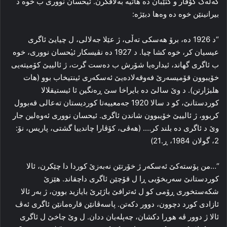
گه‌له‌ک کۆڤار و کتێبان ده‌ هاتیه‌ به‌لاڤکرن. ئیحسان نووری ب خوه‌ د
بیرانینێن خوه‌ ده‌ وه‌ها دبێژه‌:
“د 1926 ده‌، برۆ هه‌سکی ته‌ڵی، ژ عێلا جه‌لالی، ل چیایێ ئاگری
عیسیان کر، خوه‌ کشا چیا. د 1927 ده‌ نڤیسکار ئ̇یحسان نووری، خوه‌
ب ئاگری گهاند، ئیداره‌یا شۆرش ب ده‌ست گرت، ژ ئالییێ کۆمیته‌یی
خۆیبوون قۆمیسه‌رێ فه‌وقه‌لاده‌یێ ئه‌سکه‌ری ئینتیخاب بوو (هات
هلبژارتن). د وێ سالێ ده‌ بایراخا سێ ڕه‌نگین ئا ئیستیقلالا
کوردستانێ، کو د سالا 1920 جه‌معییه‌تا کوردیستان ته‌عالی قه‌بوول
کربوو، ژ ئالییێ خۆیبوون شاندن ئاگری. ئیحسان نووری ئه‌وه‌لین جار
وێ د ئاگری ده‌ بلند کر…. (هه‌ڤی، کۆڤارا چاندییا گشتی، پاریس، نۆ:
2، گولان 1984، ڕ.21)
“…من پۆسته‌کێ ئه‌سکه‌ر ژ خۆرتێن نه‌به‌زێ کوردا دا چێکرن، ئالا
کوردستانێ سه‌ربخۆیی ڕا ل قۆچێن ئاگری داچقاند. هێزێ
شکه‌ستخوری ڕۆمی کو ل ئه‌ترافێ باژێرێ بایازید بوون، ژ به‌ر ئالا
ئازادی کورد دچوون، دوور دکه‌تن. پاسه‌ڤانێن قاره‌مانێن ئاگری ئه‌ڤ
ئالا ژ دوور ڤه‌ هوڕا دکشان، چه‌پله‌یان ددان. ل وێ چاخێ ل ئاگری