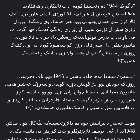
“د گولانا 1944 ده‌ ڕێخستنا کۆمه‌ل، ب ئالیکاری و هه‌ڤکارییا
هه‌ڤالبه‌ندێن خوه‌ یێن ل عیراقێ، ئالا کوردی یا ملی هازر کرن. ئه‌ڤ
ئالا کو ژ سێ خه‌تان پێکهاتی بوو، هه‌ر خه‌ته‌ک وێ ڕه‌نگه‌ک بوو. ل
ژۆرێ سۆر، ل ئۆرتێ سپی، ل ژێر ژی ڕه‌نگێ که‌سک جھ دگرت. ب
ڤی ئاوایی ب ته‌رس قولوباندنه‌که‌ ڕه‌نگێن ئالا ئیرانێ، ئالا کوردی
هاتبوو چێکرن. ل سه‌ر ئالێ ڕۆژ -کو سه‌مبۆلا کوردا یه‌- و ل کێله‌کا
ڕۆژێ دو سمبلێن گه‌نم، ل پشت وان ژی چیایه‌ک و قه‌له‌مه‌ک
هه‌بوو”(6)
“…سه‌رێ سبه‌ها مه‌ها چله‌یا پاشین ئا 1946 بوو. تاڤ دچرسی،
ڕۆژه‌که‌ خوه‌ش بوو….ژ گوندێن دۆرێ گوندی و سه‌رۆک عه‌شیر هه‌می
هاتبوون مه‌هابادێ. مه‌یدانا چوارچرایێ تژی بووبوو. جادده‌یا کو ژ
هه‌ردوو سه‌رییێن باژێر دگهیشت مه‌یدانا چارچرایێ ب ئالێن کوردی و
ب فلامایێن سۆر و سپی و که‌سک هاتبوون خه‌ملاندن…”(7)
موسا عەنته‌ر د بیرانینێن خوه‌ ده‌ قالا ڕێخستنه‌که‌ ئیڵه‌گال کو د سالێن
1948ده‌ ل گه‌ل یوسف ئازیزئوگلو و چه‌ند کوردێن دن دانینه‌، دکه‌. د
ڕێخستنێ ده‌ سۆنده‌ک ژی دخوارن. ژ بۆ سۆندێ ده‌ستێ خوه‌ دادانین