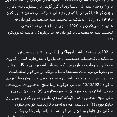
یا وێ وه‌ختێ نینە، لێ دیسا ژی ل گۆر گۆتنا زنار سیلۆپی ئه‌م دکارن
ببێژن کو ئالایا کوردی یا کو ئیرۆ ژ ئالی هه‌رکه‌سی ڤه‌ تێ قه‌بوولکرن
د 1919 ده‌ ژ ئالی ته‌شکیلات ئیجتیماعییه‌ جه‌معیه‌تییا کوردان ڤه‌
هاتییه‌ ته‌سبیتکرن و د 1920 ده‌ ژی دیسا ژ ئالی ته‌شکیلاتی
ئیجتیماعییه‌ جه‌معییه‌تی یا کوردان ڤه‌ ب بریاره‌کێ هاتییه‌ قه‌بوولکرن
(۳).
د 1921ده‌ مسته‌فا پاشا یاموولکی ل گه‌ل هن ژ موه‌سسسێن
ته‌شکیلاتی ئیجتیمایه‌ جه‌معیه‌تی؛ خه‌لیل ڕام به‌درخان، که‌مال فه‌وزی،
مه‌ولانزاده‌ ڕفات دخوازن بچن کوردستانا باشوور، لێ ئینگلز ناهێلن
ئه‌و ده‌رباس بن، ته‌نێ مسته‌فا پاشا یامولکی ژ به‌ر کو ژ سلێمانییێ
یه‌، ده‌رباس دبه‌. مسته‌فا پاشا دچه‌ سلێمانیه‌یێ و د حوکومه‌تا کوردی
یا کو د 10.10.1922 ده‌ د بن حوکومدارییا شێخ مەحموودێ به‌رزه‌نجی
ده‌ تێ ئاڤاکرن، دبه‌ وه‌زیرێ په‌روه‌رده‌کارییێ (۳). هه‌ر وێ ده‌مێ ژ
ئالی شێخ مه‌حموود ڤه‌ ئالایه‌که‌ کوردی هاتبوو قه‌بوولکرن و پوول ژی
چاپکربوون (۴). د ده‌ستێ مه‌ ده‌ ئه‌ڤ ئالا ژی نینە کو ئه‌م ببێژن
شکلێ وێ چاوا بوو. لێ ژ به‌ر کو مسته‌فا پاشا یاموولکی یه‌ک ژ