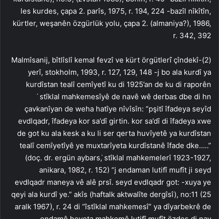
les kurdes, çapa 2. parîs, 1975, r. 194, 224 -bazîl nîkîtîn,
kürtler, weşanên özgürlük yolu, çapa 2. (almaniya?), 1986,
r. 342, 392
(2)-Malmîsanij, bîtlîslî kemal fevzî ve kürt örgütlerî ̇çîndekî
yerî, stokholm, 1993, r. 127, 129, 148 -j bo ala kurdî ya
kurdîstan tealî cemîyetî ku di 1925’an de ku di raporên
̇stîklal mahkemesîyê de navê wê derbas dbe di hn
çavkanîyan de weha hatîye nîvîsîn: “pşitî îfadeya seyîd
evdlqadr, îfadeya kor sa’dî girtin. kor sa’dî di îfadeya xwe
de got ku ala kesk a ku li ser qerta huvîyetê ya kurdîstan
tealî cemîyetîyê ye muxtarîyeta kurdîstanê îfade dke…..”
(doç. dr. ergün aybars, ̇stîklal mahkemelerî 1923-1927,
anikara, 1982, r. 152) “j endaman lutifî mufît ji seyd
evdlqadr maneya vê alê prsî. seyd evdlqadr got: -xuya ye
qeyi ala kurdî ye.” akîs (haftalk aktwalîte dergîsî), no:11 (25
aralk 1967), r. 24 di “îstîklal mahkemesî” ya dîyarbekrê de
endamê heyeta mahkemê lutifî mufît özdeş di nav