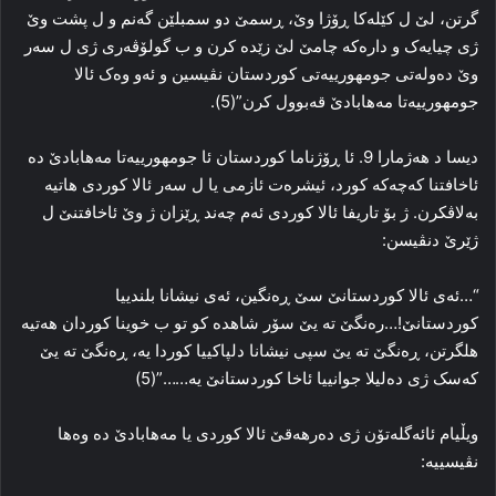
گرتن، لێ ل کێله‌کا ڕۆژا وێ، ڕسمێ دو سمبلێن گه‌نم و ل پشت وێ
ژی چیایه‌ک و داره‌که‌ چامێ لێ زێده‌ کرن و ب گولۆڤه‌ری ژی ل سه‌ر
وێ ده‌وله‌تی جومهورییه‌تی کوردستان نڤیسین و ئه‌و وه‌ک ئالا
جومهورییه‌تا مه‌هابادێ قه‌بوول کرن”(5).
دیسا د هه‌ژمارا 9. ئا ڕۆژناما کوردستان ئا جومهورییه‌تا مه‌هابادێ ده‌
ئاخافتنا که‌چه‌که‌ کورد، ئیشره‌ت ئازمی یا ل سه‌ر ئالا کوردی هاتیه‌
به‌لاڤکرن. ژ بۆ تاریفا ئالا کوردی ئه‌م چه‌ند ڕێزان ژ وێ ئاخافتنێ ل
ژێرێ دنڤیسن:
“…ئه‌ی ئالا کوردستانێ سێ ڕه‌نگین، ئه‌ی نیشانا بلندییا
کوردستانێ!…ره‌نگێ ته‌ یێ سۆر شاهده‌ کو تو ب خوینا کوردان هه‌تیه‌
هلگرتن، ڕه‌نگێ ته‌ یێ سپی نیشانا دلپاکییا کوردا یه‌، ڕه‌نگێ ته‌ یێ
که‌سک ژی ده‌لیلا جوانییا ئاخا کوردستانێ یه‌……”(5)
ویڵیام ئائه‌گله‌تۆن ژی ده‌رهه‌قێ ئالا کوردی یا مه‌هابادێ ده‌ وه‌ها
نڤیسییه‌: