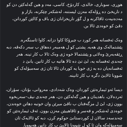
هوڕی، سوباری، خالدی، کاردۆخ، کاسی، مه‌د و هین گه‌له‌کێن دن کو
د تاریخێ ده‌ ڕۆله‌که‌ مه‌زن لیستنه‌، له‌شکه‌ر چێکرنه‌، باژار و
مه‌ده‌نیه‌ت ئاڤاکرنه‌ و ل گۆر تاریخزانان ژی باڤ و کالێن کوردانن،
دڤێ کو خوه‌دی ئالا بن.
وه‌ک ئه‌فسانه‌ هه‌ر کورد ب چیرۆکا کاوا دزانه‌. کاوا ئاسنگه‌ره‌.
پێشتماله‌ک وی هه‌یه‌. پشتی کو ل هه‌مبه‌ر ده‌هاق ب سه‌ر دکه‌ڤه‌، دبه‌
ڕێڤه‌به‌رێ وه‌لاتی و پێشتمالا خوه‌ ژی وه‌ک ئالا ب کار تینه‌. هه‌ر
چه‌ندی ئه‌فسانه‌ یه‌، لێ تێ ده‌ ئالا هاتیه‌ ب کار ئانین. یانێ د
ئه‌فسانه‌یان ده‌ به‌ ژی خویا یه‌ کوردان ئالا ئان ژی سه‌مبۆله‌ک کو
شوونا ئالایێ دگره‌ ب کار ئانینه‌.
دیسا ئه‌و ئیماره‌تێن کوردان، وه‌ک شه‌دادی، مه‌روانی، بۆتان، سۆران،
ئه‌رده‌لان، باهدینان و هین گه‌له‌کێن دن، هه‌ر چه‌ندی نیڤ-سه‌ربخوه‌
بوون ژی، لێ ل مزگه‌فتان ب ناڤێ میرێن وان خوتبه‌ دهاتن خوه‌ندن،
خوه‌دی له‌شکه‌ر و قه‌سر و ئاڤاهییێن مه‌زن بوون. ئه‌ڤ ئیماره‌تێن کو
چه‌ندسه‌د سالان ل کوردستانێ حوکوم کرن، دبه‌ کو ئالایه‌ک ئان
سه‌مبۆله‌که‌ وان ئا کو ل شوونا ئالایێ ب کار دانین هه‌بوویا.