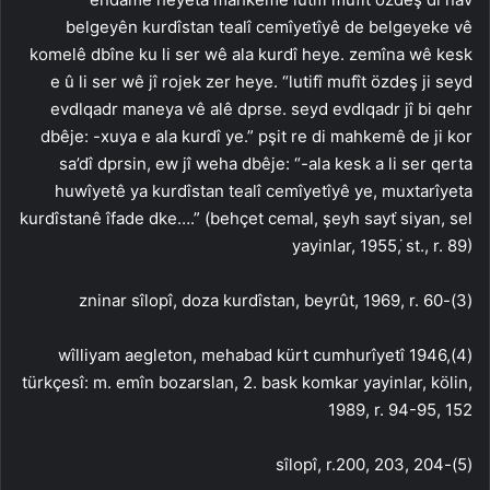
belgeyên kurdîstan tealî cemîyetîyê de belgeyeke vê
komelê dbîne ku li ser wê ala kurdî heye. zemîna wê kesk
e û li ser wê jî rojek zer heye. “lutifî mufît özdeş ji seyd
evdlqadr maneya vê alê dprse. seyd evdlqadr jî bi qehr
dbêje: -xuya e ala kurdî ye.” pşit re di mahkemê de ji kor
sa’dî dprsin, ew jî weha dbêje: “-ala kesk a li ser qerta
huwîyetê ya kurdîstan tealî cemîyetîyê ye, muxtarîyeta
kurdîstanê îfade dke….” (behçet cemal, şeyh sayt ̇siyan, sel
yayinlar, 1955, ̇st., r. 89)
(3)-zninar sîlopî, doza kurdîstan, beyrût, 1969, r. 60
(4)wîlliyam aegleton, mehabad kürt cumhurîyetî 1946,
türkçesî: m. emîn bozarslan, 2. bask komkar yayinlar, kölin,
1989, r. 94-95, 152
(5)-sîlopî, r.200, 203, 204