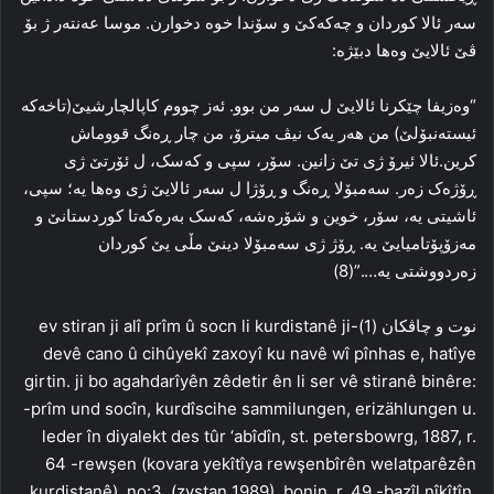
سه‌ر ئالا کوردان و چه‌که‌کێ و سۆندا خوه‌ دخوارن. موسا عەنته‌ر ژ بۆ
ڤێ ئالایێ وه‌ها دبێژه‌:
“وه‌زیفا چێکرنا ئالایێ ل سه‌ر من بوو. ئه‌ز چووم کاپالچارشیێ(تاخه‌که‌
ئیسته‌نبۆلێ) من هه‌ر یه‌ک نیڤ میترۆ، من چار ڕه‌نگ قووماش
کرین.ئالا ئیرۆ ژی تێ زانین. سۆر، سپی و که‌سک، ل ئۆرتێ ژی
ڕۆژه‌ک زه‌ر. سه‌مبۆلا ڕه‌نگ و ڕۆژا ل سه‌ر ئالایێ ژی وه‌ها یه‌؛ سپی،
ئاشیتی یه‌، سۆر، خوین و شۆره‌شه‌، که‌سک به‌ره‌که‌تا کوردستانێ و
مه‌زۆپۆتامیایێ یه‌. ڕۆژ ژی سه‌مبۆلا دینێ مڵی یێ کوردان
زه‌ردووشتی یه‌….”(8)
نوت و چاڤكان (1)-ev stiran ji alî prîm û socn li kurdistanê ji
devê cano û cihûyekî zaxoyî ku navê wî pînhas e, hatîye
girtin. ji bo agahdarîyên zêdetir ên li ser vê stiranê binêre:
-prîm und socîn, kurdîscihe sammilungen, erizählungen u.
leder în diyalekt des tûr ‘abîdîn, st. petersbowrg, 1887, r.
64 -rewşen (kovara yekîtîya rewşenbîrên welatparêzên
kurdistanê), no:3, (zvstan 1989), bonin, r. 49 -bazîl nîkîtîn,