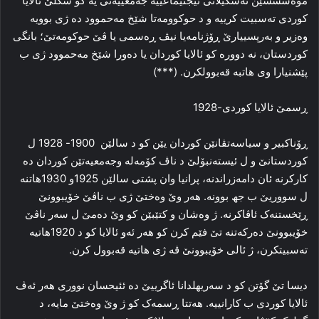
موه‌سسسێن ته‌شکیلاتی ئیجتیماعییه‌ جه‌معییه‌تی یه‌ کو شکلێ ئالایا
کوردی ته‌سبیت کرییه‌ و د حوکوومه‌تا شێخ مه‌حموود ده‌ ژی بوویه‌
وه‌زیر و به‌رپسییارێ ڕۆژنامه‌یا نیڤ ڕه‌سمی یا ڤێ حوکومه‌تێ؛ بانگی
کوردستان، نه‌ دووره‌ کو ئالایا کوردان یا ده‌ورا شێخ مه‌حموود ژی ب
پێشنیارا وی هاتبه‌ قه‌بوولکرن. (***)
ڕسمێ ئالایا کوردی-1928
ڕۆناکبیر و سیاسه‌تڤانێن کوردان یێن کو د سالێن 1900- 1928 ل
کوردستانێ و ل ئیسته‌نبۆلێ د ناڤ کۆمه‌له‌ وجه‌معیه‌تێن کوردان ده‌
کارکرنه‌ ئان دامه‌زراندنه‌، پرانیا وان پشتی سالێن 1925و 1930هاتنه‌
ل سووریێ ب جھ بوونه‌. هه‌ر وێ وه‌ختێ ژی ب ناڤێ خۆیبوونێ
ڕێخستنه‌ک ئاڤاکرنه‌. ژ وه‌شان و کتێبێن کو وێ ده‌مێ ل سه‌ر ناڤێ
خۆیبوونێ ده‌رکه‌تنه‌ تێ فێم کرن کو هه‌ر ئه‌و ئالایا کو د 1920هاتیه‌
ته‌سبیتکرن، ژ ئالی خۆیبوونێ ڤه‌ ژی هاتیه‌ قه‌بوول کرن.
دیسا تێ گۆتن کو د سه‌ریهلدانا ئاگرییێ ده‌ ئئیحسان نووری هه‌ر ئه‌ڤ
ئالایا کوردی ب کارانییه‌. هه‌تتا ڕسمه‌ک کو ژ وێ وه‌ختێ مایه‌، د