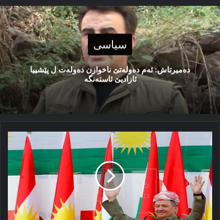
سیاسی
دەمیرتاش: ئەم دەولەتێ ناخوازن دەولەت ل پێشییا
ئازادیێ ئاستەنگە
پەیاما
سەرۆک
بارزانی