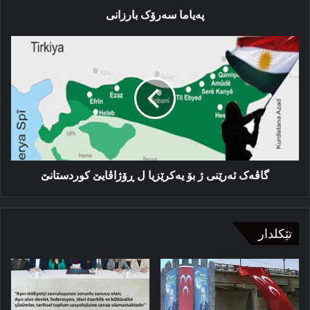
پەیاما سەرۆک بارزانی
گاڤه‌ک
ئه‌رێنی
ژ
بۆ
یه‌کرێزیا
ل
ڕۆژاڤایێ
کوردستانێ
گاڤه‌ک ئه‌رێنی ژ بۆ یه‌کرێزیا ل ڕۆژاڤایێ کوردستانێ
تێکلدار