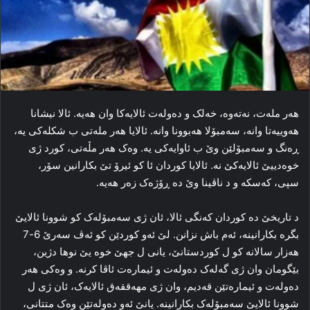
هه‌ر مله‌ت، نه‌ته‌وه‌، خه‌لک و ده‌وله‌ت ئالایه‌کا وان هه‌یه‌. ئالا نیشانا
هه‌وییه‌تا وانه‌، سه‌مبۆلا هه‌بوونا وانه‌. ئالایا هه‌ر مله‌تی ب شکله‌کی یه‌،
ڕه‌نگ و سه‌مبۆلێن وێ ب ئاوایه‌کی یه‌. وه‌ک هه‌ر مڵه‌تی، کورد ژی
خوه‌دییێ ئالایه‌کێ نه‌. ئالایا کوردان ئا کو ئیرۆ تێ بکارانین سۆر،
سپی، که‌سکه‌ و د ناڤینا وێ ده‌ ڕۆژه‌ک زه‌ر هه‌یه‌.
د تاریخێ ده‌ کوردان که‌نگی ئالا، ئان ژی سه‌مبۆله‌ک کو شوونا ئالایێ
بگره‌ بکارانینه‌، ئه‌م باش نزانن. لێ ئه‌و کوردێن کو ئه‌ڤ سه‌رێ 6-7
هه‌زار سالانه‌ کو ل کوردستانێ، یانی ل جهێ خوه‌ یێ نوها دژین،
بێگومان وان ژی گه‌له‌ک ده‌وله‌ت و ئیماره‌ت ئاڤا کرنه‌. و وه‌کی هه‌ر
ده‌وله‌ت و ئیماره‌تێن قه‌دیم، وان ژی مهه‌ققه‌ق ئالایه‌ک، ئان ژی ل
شوونا ئالایێ سه‌مبۆله‌ک بکارانینه‌. یانێ ئه‌و ده‌وله‌تێن وه‌ک متتانی،