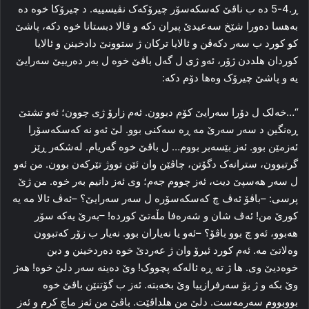
ڕ.4-5 ده‌ ب ناڤێ که‌سکه‌سۆر چیرۆکه‌ک نڤیسییه‌. د چیرۆکا خوه‌ ده‌
به‌هسا ده‌ورا شێخ سه‌عیدێ پیران دکه‌ و قالا دبستانا خوه‌ دکه‌، پاشێ
کو کورد ب سه‌ر دکه‌ڤن و ئالایا ترکان ژ ستوونێ دادخینن و ئالایا
کوردان هلددن ژۆر، ئه‌و ژی ل گه‌ل باڤێ خوه‌ ل به‌ر ده‌رییێ سه‌رایێ
یه‌ و پاشێ چیرۆک وه‌ها دۆم دکه‌:
“…خه‌لک ل دۆرا سه‌رایێ کۆم دبوون. ئه‌م زارۆ ژی چوون؛ ئه‌و تشتێ
ڕه‌نگین د سه‌ر سه‌رێ مه‌ ڕه‌ سه‌کنی بوو. لێ ئه‌و نه‌ که‌سکه‌سۆرا
ئه‌زمێن بوو. ئه‌ز بێسه‌بر بووم… ل باڤێ خوه‌ گه‌ریام. له‌شکه‌ر ڕێز
گرتبوون، سترانه‌ک دگۆتن، چاڤێن وان ئێن تووژ تێرکه‌ن بوون. من ئه‌و
ل سه‌ر هه‌سپێ دیت، ئه‌ز چووم جه‌م؛ وی ئه‌ز دانیم به‌ر خوه‌. من ژێ
پرسی: –باڤۆ ئه‌ڤ چ که‌سکه‌سۆره‌ ل سه‌ر سه‌رایێ؟ –ئه‌ڤ ئالا مه‌ یه‌
کورێ من! ئه‌ڤ شان و شه‌ره‌فا مڵه‌تێ کورده‌! –به‌رێ یه‌که‌ سۆر
هه‌بوو، ئه‌و چ بوو باڤۆ؟ –ئه‌و یا نه‌یاران بوو. نه‌یار ب زۆر که‌تبوون
وه‌لاتێ مه‌. ئه‌م کورد ئیرۆ وان ژ عه‌ردێ خوه‌ ده‌ردخینن و دبن
خوه‌دیێ وی. ها ژ ته‌ ڕه‌ ئاله‌که‌ پچووک! وێ ده‌ینه‌ سه‌ر دلێ خوه‌! هه‌ژ
وێ بکه‌ و ژ بۆ سه‌رفرازییا وێ بخه‌بته‌. ئه‌ز ب گۆتنێن باڤێ خوه‌
بووبووم سه‌رمه‌ست. دلێ من هلداڤێت. باڤێ من ئه‌ز ماچ کرم و ئه‌ز