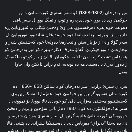
میر به‌درخان (1802-1868) کو سه‌رانسه‌ری کوردستانێ د بن
حوکمێ وی ده‌ بوو، خوه‌دی په‌ره‌ و تۆپ و تفنگ بوو. ل سه‌ر ناڤێ
ده‌وله‌تا خوه‌ په‌ره‌ ده‌رخستبوو. هێ وێ وه‌ختێ تێکلی ب ئه‌وروپایێ ڕه‌
دانیبوو، ژ بۆ برێڤه‌برنا ده‌وله‌تا خوه‌ خوه‌نده‌ڤان شاندبوو ئه‌وروپایێ. ل
سه‌ر گۆلا وانێ ژ بۆ پاراستن و تیجاره‌تا ده‌وله‌تا خوه‌ کەشتییێن شه‌ر و
تیجاره‌تێ دابوو چێکرنێ. گه‌لۆ مه‌رڤ دکاره‌ ببێژه‌ کو میر به‌درخانێ کو
هه‌وقاس تشت کرییه‌، بێ ئالا به‌. بێگومان نا! لێ ژ به‌ر کو تو به‌لگه‌یه‌ک
ژ ده‌ورا به‌رێ د ده‌ستێ مه‌ ده‌ تونه‌یه‌، ئه‌م نزانن ئالایێن وان چاوا
بوون.
یه‌زدان شێرێ برازییێ میر به‌درخان کو د سالێن 1853-1856 ده‌
کوردستان هه‌موو گرتبوو بن حوکمێ خوه‌، هه‌ژمارا له‌شکه‌رێن وی
گه‌هیشتبوو هه‌شتێ هه‌زاری. دڤێ کو خوه‌دی ئالا بوویا. بۆ نموونه‌، د
سترانه‌ک فۆلکلۆری ده‌ کو د 1887 ده‌ ژ ئالی سۆجین و پریم ژ ده‌ڤێ
جهوویه‌کی کوردستانێ هاتییه‌ گرتن، ل سه‌ر شه‌رێ یه‌زدان شێره‌، و
تێ ده‌ په‌یڤا “به‌یراق” ده‌رباس دبه‌. د ده‌ستپێکا سترانێ ده‌ پێشی قالا
پلان و پرۆگراما یه‌زدان شێر تێ کرین، کو ئه‌و هه‌موو سه‌رۆک عه‌شیر