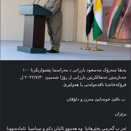
پەیڤا سەرۆک مەسعود بارزانی د مەراسما پێشوازیکرنا ١٠٠
جەنازەیێن ئەنفالکریێن بارزانی ل رۆژا شەمیێ ٢٠٢٢/٧/٣٠ ل
فرۆکەخانەیا ناڤدەولەتی یا ‌هەولێرێ.
ب ناڤێ خوه‌دایێ مه‌زن و دلۆڤان
برێزان
ئەز ب گەرمی بخێرهاتنا وه‌ هه‌موو ئالیان دکم و سپاسیا ئاماده‌بوونا