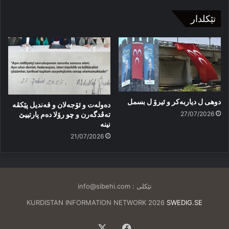
تێکلدار
دوهی ل دیاربەکر و ئیرۆ ل بسمل
دەولەت و ئۆجەلان و قەندیل پێکڤە
27/07/2026
تەڤدگەرن و چو رۆلا دەم پارتییێ
نینە
21/07/2026
تێکلی :
info@sibehi.com
KURDISTAN INFORMATION NETWORK 2026
SWEDIG.SE
Facebook
X