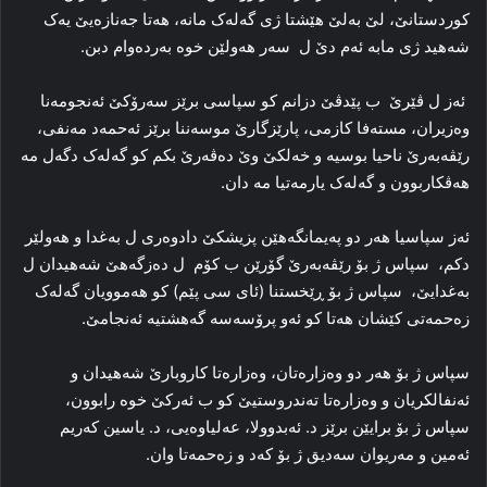
کوردستانێ، لێ به‌لێ هێشتا ژی گه‌له‌ک مانه‌، هه‌تا جەنازەیێ یه‌ک
شه‌هید ژی مابە ئه‌م دێ ل سەر هه‌ولێن خوه‌ به‌رده‌وام دبن.
ئه‌ز ل ڤێرێ ب پێدڤێ دزانم کو سپاسی برێز سه‌رۆکێ ئه‌نجومه‌نا
وه‌زیران، مسته‌فا کازمی، پارێزگارێ موسه‌ننا برێز ئه‌حمه‌د مه‌نفی،
رێڤه‌به‌رێ ناحیا بوسیه‌ و خه‌لکێ وێ دەڤەرێ بکم کو گه‌له‌ک دگەل مە
هه‌ڤکاربوون و گه‌له‌ک یارمه‌تیا مه‌ دان.
ئەز سپاسیا هه‌ر دو په‌یمانگه‌هێن پزیشکێ دادوه‌ری ل به‌غدا و هه‌ولێر
دکم، سپاس ژ بۆ رێڤه‌به‌رێ گۆرێن ب کۆم ل ده‌زگه‌هێ شه‌هیدان ل
بەغدایێ، سپاس ژ بۆ ڕێخستنا (ئای سی پێم) کو هه‌موویان گه‌له‌ک
زه‌حمه‌تی کێشان هه‌تا کو ئه‌و پرۆسه‌سە گەهشتیه‌ ئه‌نجامێ.
سپاس ژ بۆ هه‌ر دو وه‌زاره‌تان، وەزارەتا کاروبارێ شه‌هیدان و
ئه‌نفالکریان و وه‌زاره‌تا ته‌ندروستیێ کو ب ئه‌رکێ خوه‌ رابوون،
سپاس ژ بۆ برایێن برێز د. ئەبدوولا، عه‌لیاوه‌یی، د. یاسین که‌ریم
ئه‌مین و مه‌ریوان سه‌دیق ژ بۆ که‌د و زه‌حمه‌تا وان.