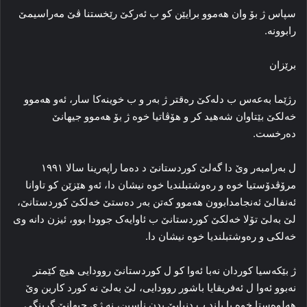
سپاس ژ بۆ وان هه‌موو برایێن کو ب ئه‌رکێ رێخستنا ڤێ مه‌راسیمێ
رابوونه‌.
برێزان
رژێما به‌عه‌س ب دله‌کێ ره‌قتر ژ به‌ر و ب خوینه‌کا سار، ئەو هه‌موو
خه‌لکێ بێتاوان شه‌هید کر و هۆڤاتیا خوه‌ ژ بۆ هه‌موو جیهانێ
ده‌رخست.
ل به‌رامبه‌ر وێ دا گه‌لێ کوردستانێ د ده‌ما راپه‌رینا سالا ۱۹۹۱
مرۆڤدۆستیا خوه‌ و ره‌وشتبلندیا خوه‌ نیشان دا، ئه‌و هێزێن کو تاوانا
ئه‌نفالێ ئه‌نجامدابوون هه‌موو که‌تن به‌ر ده‌ستێ خه‌لکێ کوردستانێ،
لێ به‌لێ تۆلا خه‌لکێ کوردستانێ ب ئاوایه‌ک جوودا بوو، ئیزن دانه‌ وی
خه‌لکی و ره‌وشتبلندیا خوه‌ نیشان دا.
ژ بێکه‌سیا کوردان نه‌با ئه‌وا کو ل کوردستانێ روودایی هیچ کێمتر
نه‌بوو ئه‌وا ل ئه‌فریقایا باشور روودایی، لێ به‌لێ نه‌ کورد کارین وێ
هه‌لوه‌ستا خوه‌ یا بلند ب دنیایێ بدن ناسین، نه‌ ژی جیهانێ گرینگی