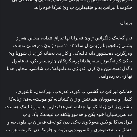
حکومه‌تا ئیراقێ یه‌ و هێڤیدارین ب وێ ئه‌رکا خوه‌ رابه‌.
برێزان
ئه‌م گه‌له‌ک دلگرانین ژ وێ قه‌یرانا نها ئیراق تێدایه‌، مخابن هه‌ر ژ
پشتی ژناڤچوونا رژێمێ ل سالا ۲۰۰۳ سود ژ وێ ده‌رفه‌تێ نه‌هات
وه‌رگرتن، ده‌ستوور دانه‌ ئالیه‌کی و کار پێ نەهاتە کرن، ل شوونا وێ
یه‌کێ کو ئەگەرێن سەرهلدانا پرسگرێکان چاره‌سه‌ر بکن، تەعامول
دگه‌ل ئه‌نجامێن وێ کرن، ئه‌و ژی ته‌عاموله‌ک ب شاشی، مخابن هه‌تا
نها ژی به‌رده‌وامه‌.
خه‌لکێ ئیراقێ ب گشتی ب کورد، عه‌ره‌ب، تورکمه‌ن، ئاشوری،
کلدان و هه‌موویان هند ئێش و ژان کشاندنه‌ کو موسته‌حه‌قێ ژیانەکا
باشترن ژ ڤێ ژیانا کو نها تێدانه‌، ئه‌م هێڤیدارین هه‌موو ئالیه‌ک هه‌ست
ب به‌رپرسیاریا خوه‌ بکن و هه‌موو پێکڤه‌ ب ئنیه‌ته‌کا پاک و ب
ئیراده‌یه‌کا پۆلایین هه‌ولا وێ یەکێ بدن کو ئه‌ڤ قه‌یران ب داوی ببە و
خه‌لک ب به‌خته‌وه‌ری و ئاسووده‌یی بژیت و جاره‌کا دن کاره‌ساتێن ب