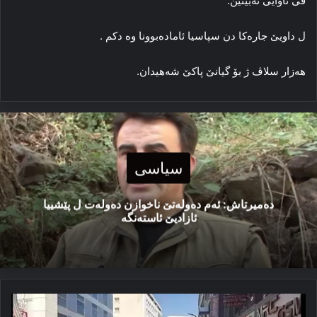
ڤی ئاوایی نه‌بینین.
ل داویێ جاره‌کا دن سپاسیا ئاماده‌بوونا وه دکم ‌.
هه‌زار سلاڤ ژ بۆ گیانێ پاکێ شه‌هیدان.
سیاسی
دەمیرتاش: ئەم دەولەتێ ناخوازن دەولەت ل پێشییا
ئازادیێ ئاستەنگە
که‌چه‌لۆ
ناڤێ