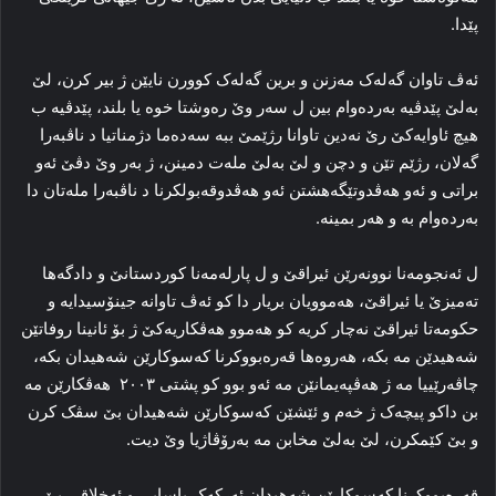
پێدا.
ئه‌ڤ تاوان گه‌له‌ک مه‌زنن و برین گه‌له‌ک کوورن نایێن ژ بیر کرن، لێ
به‌لێ پێدڤیە به‌رده‌وام بین ل سه‌ر وێ ره‌وشتا خوه‌ یا بلند، پێدڤیە ب
هیچ ئاوایه‌کێ رێ نه‌دین تاوانا رژێمێ ببە سه‌ده‌ما دژمناتیا د ناڤبه‌را
گه‌لان، رژێم تێن و دچن و لێ به‌لێ مله‌ت دمینن، ژ به‌ر وێ دڤێ ئه‌و
براتی و ئه‌و هه‌ڤدوتێگەهشتن ئه‌و هه‌ڤدوقه‌بولکرنا د ناڤبه‌را مله‌تان دا
به‌رده‌وام بە و هه‌ر بمینه‌.
ل ئه‌نجومه‌نا نوونه‌رێن ئیراقێ و ل پارله‌مه‌نا کوردستانێ و دادگه‌ها
ته‌میزێ یا ئیراقێ، هه‌موویان بریار دا کو ئه‌ڤ تاوانە جینۆسیدایە و
حکومه‌تا ئیراقێ نەچار کریه‌ کو هه‌موو هه‌ڤکاریه‌کێ ژ بۆ ئانینا روفاتێن
شه‌هیدێن مه‌ بکه‌، هه‌روەها قه‌ره‌بووکرنا که‌سوکارێن شه‌هیدان بکە،
چاڤه‌رێییا مه‌ ژ هه‌ڤپه‌یمانێن مە ئه‌و بوو کو پشتی ۲۰۰۳ هه‌ڤکارێن مه‌
بن داکو پیچه‌ک ژ خه‌م و ئێشێن که‌سوکارێن شه‌هیدان بێ سڤک کرن
و بێ کێمکرن، لێ به‌لێ مخابن مه‌ به‌رۆڤاژیا وێ دیت.
قه‌ره‌بووکرنا که‌سوکارێن شه‌هیدان ئه‌رکه‌ک یاسایی و ئه‌خلاقی یێ