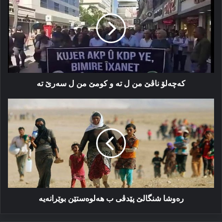
من
ل
ته‌
و
کومێ
من
ل
سه‌رێ
که‌چه‌لۆ ناڤێ من ل ته‌ و کومێ من ل سه‌رێ ته‌
ته‌
رەوشا
شنگالێ
پێدڤی
ب
هەلوەستێن
بوێرانەیە
رەوشا شنگالێ پێدڤی ب هەلوەستێن بوێرانەیە