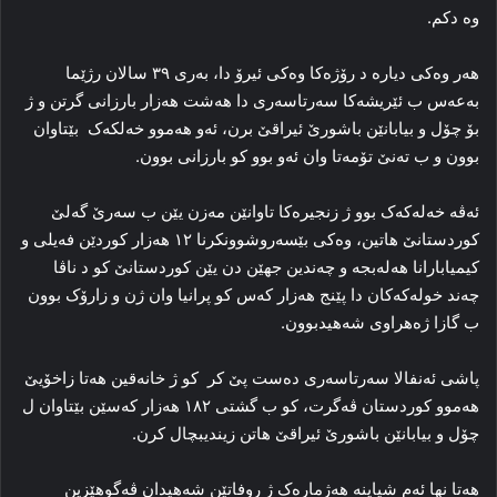
وه دکم‌.
هه‌ر وه‌کی دیاره‌ د رۆژه‌کا وه‌کی ئیرۆ دا، به‌ری ۳۹ سالان رژێما
به‌عه‌س ب ئێریشه‌کا سه‌رتاسه‌ری دا هه‌شت هه‌زار بارزانی گرتن و ژ
بۆ چۆل و بیابانێن باشورێ ئیراقێ برن، ئەو هەموو خەلکەک بێتاوان
بوون و ب ته‌نێ تۆمه‌تا وان ئه‌و بوو کو بارزانی بوون.
ئه‌ڤه‌ خه‌له‌که‌ک بوو ژ زنجیره‌کا تاوانێن مه‌زن یێن ب سه‌رێ گه‌لێ
کوردستانێ هاتین، وه‌کی بێسه‌روشوونکرنا ۱۲ هه‌زار کوردێن فه‌یلی و
کیمیابارانا هه‌له‌بجه‌ و چه‌ندین جهێن دن یێن کوردستانێ کو د ناڤا
چه‌ند خوله‌کەکان دا پێنج هه‌زار که‌س کو پرانیا وان ژن و زارۆک بوون
ب گازا ژه‌هراوی شه‌هیدبوون.
پاشی ئه‌نفالا سه‌رتاسه‌ری دەست پێ کر کو ژ خانه‌قین هه‌تا زاخۆیێ
هه‌موو کوردستان ڤەگرت، کو ب گشتی ۱۸۲ هه‌زار که‌سێن بێتاوان ل
چۆل و بیابانێن باشورێ ئیراقێ هاتن زیندیبچال کرن.
هه‌تا نها ئەم شیاینە هه‌ژماره‌ک ژ روفاتێن شه‌هیدان ڤه‌گوهێزین