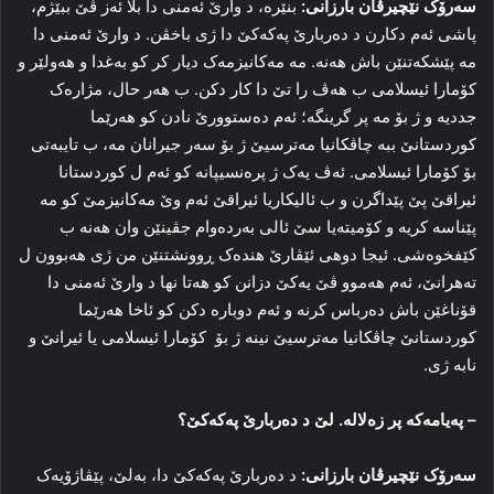
سه‌رۆک نێچیرڤان بارزانی:
بنێره‌، د وارێ ئه‌منی دا بلا ئه‌ز ڤێ ببێژم،
پاشی ئه‌م دکارن د ده‌ربارێ پەکەکێ دا ژی باخڤن. د وارێ ئه‌منی دا
مه‌ پێشکه‌تنێن باش هه‌نه‌. مه‌ مه‌کانیزمه‌ک دیار کر کو به‌غدا و هه‌ولێر و
کۆمارا ئیسلامی ب هه‌ڤ را تێ دا کار دکن. ب هه‌ر حال، مژاره‌ک
جددیە و ژ بۆ مه‌ پر گرینگه‌؛ ئه‌م ده‌ستوورێ نادن کو هه‌رێما
کوردستانێ ببه‌ چاڤکانیا مه‌ترسیێ ژ بۆ سەر جیرانان مە، ب تایبه‌تی
بۆ کۆمارا ئیسلامی. ئه‌ڤ یه‌ک ژ پره‌نسیپانه‌ کو ئه‌م ل کوردستانا
ئیراقێ پێ پێداگرن و ب ئالیکاریا ئیراقێ ئه‌م وێ مه‌کانیزمێ کو مه‌
پێناسه‌ کریه‌ و کۆمیته‌یا سێ ئالی به‌رده‌وام جڤینێن وان هه‌نه‌ ب
کێفخوه‌شی. ئیجا دوهی ئێڤارێ هندەک ڕوونشتنێن من ژی هه‌بوون ل
ته‌هرانێ، ئه‌م هه‌موو ڤێ یه‌کێ دزانن کو هه‌تا نها د وارێ ئه‌منی دا
قۆناغێن باش ده‌رباس کرنه‌ و ئه‌م دوباره‌ دکن کو ئاخا هه‌رێما
کوردستانێ چاڤکانیا مه‌ترسیێ نینه‌ ژ بۆ کۆمارا ئیسلامی یا ئیرانێ و
نابه‌ ژی.
–
په‌یامه‌که‌ پر زه‌لاله‌. لێ د ده‌ربارێ پەکەکێ؟
سه‌رۆک نێچیرڤان بارزانی:
د ده‌ربارێ پەکەکێ دا، به‌لێ، پێڤاژۆیه‌ک