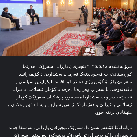
ئیرۆ یه‌کشه‌م ۲۰۲٥/٥/۱۸ نێچیرڤان بارزانی سه‌رۆکێ هه‌رێما
کوردستانێ، ب ڤه‌خوه‌ندنه‌کا فه‌رمی، به‌شداریێ د کۆنفه‌رانسا
ته‌هرانێ یا ژ بۆ گۆتووبێژێ ده‌ کر کو ناڤه‌ندا لێکۆلینێن سیاسی و
ناڤنه‌ته‌وه‌یی یا سه‌ر ب وه‌زاره‌تا ده‌رڤه‌ یا کۆمارا ئیسلامی یا ئیرانێ
ڤە برێڤه‌ دبر و ب به‌شداریا مه‌سعوود پزشکیان سه‌رۆکێ کۆمارا
ئیسلامی یا ئیرانێ و هه‌ژماره‌ک ژ به‌رپرسیارێن پایه‌بلند ئێن وه‌لاتان و
مێهڤانان برێڤه‌ چوو.
د پانەلەکا‌ کۆنفه‌رانسێ دا، سه‌رۆک نێچیرڤان بارزانی، به‌رسڤا چه‌ند
پرسیاران دا کو ئه‌ڤ ل ژێر ناڤه‌رۆکا بەشەک ژ بەرسڤێن سەرۆکێ