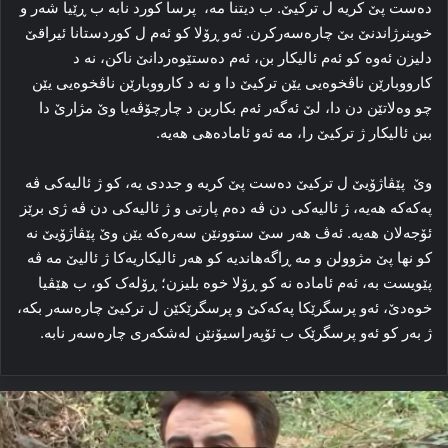
ده‌ست پێ کریه‌ ل ترکیێ. ب دیتنا مه‌، پرسا کورد نابه‌ ب ڕێیا شه‌ر و
خوینرژاندنێ بێ چاره‌سه‌رکرن. ئه‌و ڕۆلا کو ئه‌م ل کوردستانا ئیراقێ
دلیزن ئه‌وه‌ کو ئه‌م ئالیکار بن، ئه‌م ده‌ستێوه‌ردانێ ناکن، نه‌ د
کارووبارێن ناڤخوه‌یی یێن ترکیێ دا و نه‌ د کارووبارێن ناڤخوه‌یی یێن
چو وه‌لاتێن دن دا، لێ ئه‌گه‌ر ئه‌م بکاربن د چارچۆڤه‌یا وێ مژارێ دا
ببن ئالیکار ژ ترکیێ را، مه‌ ئه‌و ئاماده‌هی هه‌یه‌.
وێ پێڤاژۆیێ ل ترکیێ ده‌ست پێ کریه‌ و جددی یه‌، کو ژ ئالیه‌کی ڤه‌
پەکەکە هه‌یه‌، ژ ئالیه‌کی دن ڤه‌ دەم پارتی و ژ ئالیه‌کی دن ڤه‌ ژی برێز
ئۆجەلان هەیە. ئه‌ڤ هه‌ر سێ ستوونێن سه‌ره‌که‌ یێن وێ پێڤاژۆیێ نه‌
کو نها پێ مژوولن و مه‌ ڕاگەهاندیه‌ کو هه‌ر ئالیکاریه‌کا‌ ژ ئالیێ مه‌ ڤه‌
پێویست به‌، ئه‌م ئاماده‌ نه‌ کو ڕۆلا خوه‌ بلیزن؛ ڕۆله‌ک کو، ب هێڤیا
خوه‌دێ، ئه‌و پرسگرێکا پەکەکێ و پرسگرێکێن ل ترکیێ چاره‌سه‌ر بکه‌،
ژ به‌ر کو ئه‌و پرسگرێک ب ئۆپه‌راسیۆنێن له‌شکه‌ری چاره‌سه‌ر نابه‌.