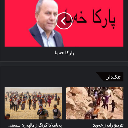
خەما
پاركا خەما
تێکلدار
ئێزدیۆ رابە ژ خەوێ
پەیامەكا گرنگ ژ مالپەرێ سبەهی