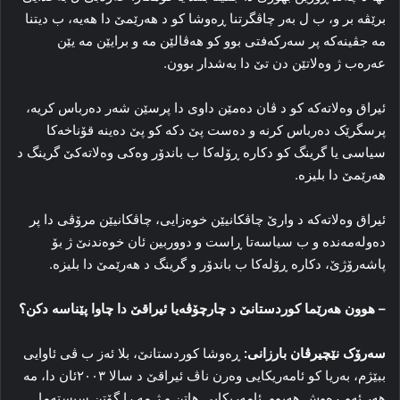
برێڤه‌ بر و، ب ل به‌ر چاڤگرتنا ڕه‌وشا کو د هه‌رێمێ دا هه‌یه‌، ب دیتنا
مه‌ جڤینه‌که‌ پر سه‌رکه‌فتی بوو کو هه‌ڤالێن مه‌ و برایێن مه‌ یێن
عه‌ره‌ب ژ وه‌لاتێن دن تێ دا به‌شدار بوون.
ئیراق وه‌لاته‌که‌ کو د ڤان ده‌مێن داوی دا پرسێن شه‌ر ده‌رباس کریه‌،
پرسگرێک ده‌رباس کرنه‌ و ده‌ست پێ دکه‌ کو پێ ده‌ینه‌ قۆناخه‌کا
سیاسی یا گرینگ کو دکاره‌ ڕۆله‌کا ب باندۆر وه‌کی وه‌لاته‌کێ‌ گرینگ د
هه‌رێمێ دا بلیزه‌.
ئیراق وه‌لاته‌که‌ د وارێ چاڤکانیێن خوه‌زایی، چاڤکانیێن مرۆڤی دا پر
ده‌وله‌مه‌نده‌ و ب سیاسه‌تا ڕاست و دووربین ئان خوه‌ندنێ ژ بۆ
پاشه‌رۆژێ، دکاره‌ ڕۆله‌کا ب باندۆر و گرینگ د هه‌رێمێ دا بلیزه‌.
–
هوون هه‌رێما کوردستانێ د چارچۆڤه‌یا ئیراقێ دا چاوا پێناسه‌ دکن؟
سه‌رۆک نێچیرڤان بارزانی:
ڕه‌وشا کوردستانێ، بلا ئه‌ز ب ڤی ئاوایی
ببێژم، به‌ریا کو ئامه‌ریکایی وه‌رن ناڤ ئیراقێ د سالا ۲۰۰۳ئان دا، مه‌
هه‌ر ئه‌و ڕه‌وش هه‌بوو. ئامه‌ریکایی هاتن و ژ مه‌ را گۆتن سیسته‌ما