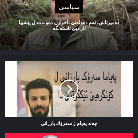
سیاسی
دەمیرتاش: ئەم دەولەتێ ناخوازن دەولەت ل پێشییا
ئازادیێ ئاستەنگە
چەند
پەیام
ژ
سەرۆك
بارزانی
چەند پەیام ژ سەرۆك بارزانی
پاركا