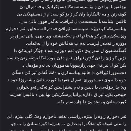
برێڤه‌برنا ئیراقێ ژ بۆ سیسته‌مه‌کا ده‌مۆکراتیک و فه‌ده‌رال تێ
گوهه‌رتن و مه‌ ئالیکاریا وان کر ژ بۆ کو سه‌دام ژ ده‌ستهلاتێ بێ
ئاڤێتن. پێناسه‌یا سیسته‌مێ ل ئیراقێ، ئه‌گه‌ر هوون بالێ بدن،
پێناسه‌یه‌که‌ کو دبێژه‌، سیسته‌ما ئیراقێ فه‌ده‌رالە. مخابن، ئه‌ز دخوازم
وێ یه‌کێ ببێژم کو هه‌تا نها ئه‌م نه‌گەهشتنه‌ وی جهی، یانی ئیراق پر
دووره‌ ژ فه‌ده‌رالیزمێ. ئه‌م ب هه‌ڤالێن خوه‌ را ل به‌غدایێ
گه‌نگه‌شه‌یێ ل سه‌ر وێ دکن. ئه‌م دبێژن، ئه‌م د جۆگرافیایه‌کێ دا
دژین کو ژێ را تێ گۆتن ئیراق. ئه‌م دڤێ مۆده‌له‌کا برێڤه‌برنێ پێناسه‌
بکن کو ل ئیراقێ جهێ ڕازیبوونا هه‌موویان به‌. ئه‌و مۆده‌ل د
ده‌ستوورا ئیراقێ دا هاتیه‌ پێناسه‌کرن و ٨٠% گه‌لێ ئیراقێ ده‌نگێ
خوه‌ دانه‌ وێ ده‌ستوورێ. ئه‌م ل هه‌رێما کوردستانێ پاشه‌رۆژا خوه‌ د
وێ چارچۆڤه‌یێ دا دبینن و ئه‌م پشتراستن کو ئه‌گه‌ر ئه‌و بخوازن
جێبجی بکن، ئیراق دکاره‌ پرانیا پرسگرێکێن نها یێن د ناڤبه‌را هه‌رێما
کوردستانێ و به‌غدایێ دا چاره‌سه‌ر بکه‌.
ئه‌ز دخوازم ژ وه‌ را ببێژم، ڕاستی ئه‌ڤه‌، ناخوازم وه‌ک گلی ببێژم، لێ
ڕاستی ئه‌وڤه‌ کو ته‌ڤگه‌را به‌غدایێ ب هه‌رێما کوردستانێ را ب چو
ئاوایی د چارچۆڤه‌یا فه‌ده‌رالیزمێ دا نینه‌. هه‌لبه‌ت من ل به‌غدایێ ژ