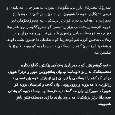
سه‌رۆک نێچیرڤان بارزانی: بێگومان. بنێرن، ب هه‌ر حال، مه‌ بلندی و
نزمی د تێکلیێن خوه‌ دا هه‌بوون‌. من د وێ سه‌ردانێ دا خوە یا بۆ
ته‌هرانێ دا، هه‌لبه‌ت به‌ریا کو برێز پزشکیان ببه‌ سه‌رۆککۆمار، ئه‌ز
چووم خزمه‌تا ڕه‌حمه‌تی برێز ڕه‌ئیسی کو سه‌رۆککۆمار بوو. هه‌ر وها
ئه‌ز چووم خزمه‌تا جه‌نابێ ڕێبه‌رێ بلند یێ ئیرانێ و مه‌ مژار پر ب
زه‌لالی به‌حس کرن. ئه‌و گوهه‌رینا کو د تێکلیان دا چێبوو، پشتی لوتف
و هه‌ڤدیتنا ڕێبه‌رێ کۆمارا ئیسلامی ب من را بوو کو بوو خالا بهێز یا
تێکلیێن مه‌.
–
ئه‌و گوهه‌رینێن کو د ده‌ربارێ پەکەکێ پێکتێن، گه‌لۆ دکاره‌
ده‌ستپێکه‌ک به‌ ژ بۆ داویئانینا ب وان په‌ڤچوونێن دوور و درێژ؟ هوون
دزانن کو کۆمارا ئیسلامی یا ئیرانێ ژی تێبینیێن خوه‌ یێن ئه‌منی د
ڕابۆریێ دا هه‌بوونه‌ و ڕووبروویێ وان گه‌ف و ئێریشان بوویه‌ کو
هوورک-موورکێن وان مه‌ گەهاندیه‌ خزمه‌تا وه‌. وسا دخویه‌ کو پشتی
سه‌ردانا برێز پزشکیان مه‌ د وی واری دا ژی ده‌ستکه‌فتێن باش
هه‌بوونه‌
.