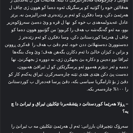
هه‌ڤالێن خوه‌ را گۆتیه‌ کو پرسگرێک ئه‌وه‌ ده‌ما کو هوون ژی چاڤ ل
هه‌رێمێ دکن، وسا دفکرن کو ئه‌م پر زێده‌تری فه‌درالیزمێ نه‌. برێز
عادل عه‌بدولمه‌هدی ب خوه‌ کو نها ل ڤرە و وێ ده‌مێ سه‌رۆکوه‌زیر
بوو، مه‌ ئه‌و گه‌نگه‌شه‌ ب هه‌ڤ را کربوو؛ من گۆتبوو هوون ده‌ما کو
چاڤ ل هه‌رێما کوردستانێ دکن، وسا دفکرن کو ئه‌م زێده‌تر ژ
ده‌ستوورێ ده‌ستهلاتێ ددن خوه‌. ئه‌م دڤێ ب هه‌ڤ را ڤەکری ڕوونن
و بزانن د کیژان خالێ دا ئه‌م دکارن بگەهن هه‌ڤ؛ وێ وه‌ک بنگه‌ها
ئیراقا نوو ده‌ینن و دکاره‌ بێ بجهکرن ژی، نه‌ دووره‌ ژ بجهکرنێ. نها
ده‌مه‌ و ئه‌ز دبێژم هه‌موو ئه‌و پرسگرێکێن کو ل ئیراقێ هه‌بوون،
ده‌ست پێ دکن هێدی هێدی تێنه‌ چاره‌سه‌رکرن. ئیراق یه‌که‌م کار کو
دڤێ ژ بۆ ئارامگریا سیاسی بکه‌، دڤێ پرسا فه‌ده‌رال ب کوردستانێ
را ١٠٠% چاره‌سه‌ر بکه‌.
–
ڕۆلا هه‌رێما کوردستانێ د پێشڤه‌برنا تێکلیێن ئیراق و ئیرانێ دا چ
یه‌؟
سه‌رۆک نێچیرڤان بارزانی: ئه‌م ل هه‌رێمێ تێکلیێن مه‌ ب ئیرانێ را