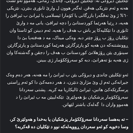
تێکلیێن دیرۆکی نه‌؛ تێکلیێن دیرۆکی، چاندی، زمانی، هه‌موو ئه‌و تشت
هه‌نه‌ و ئه‌م نێزیکی هه‌ڤن. ئه‌گه‌ر هوون ل وارێ ئابۆری بنێرن، نێزیکی
٦٠% ژ وێ تەڤگەرا بازرگانی یا کۆمارا ئیسلامی یا ئیرانێ ب ئیراقێ را
هه‌یه‌، د ڕێیا هه‌رێما کوردستانێ را دچه‌ ئیراقێ، یانی مە د وارێ
ئابۆری دا تێکلیه‌کا پر باش ب هه‌ڤ را هه‌یه‌. ئه‌م دبینن کو ئاستا وان
تێکلیان ڕۆژ ب ڕۆژ چێتر دبە. وه‌کی میناک، مه‌ د هه‌فته‌یا بێ دا
ڕوونشتنه‌که‌ دن هه‌یه‌ کو پارێزگارێن هه‌رێما کوردستانێ و پارێزگارێن
سینۆری یێن ڕۆژهلاتێ کوردستانێ ب هه‌ڤ را دجڤن و گه‌شته‌کا وان
ژی هه‌یه‌ بۆ ته‌هرانێ، دبه‌ کو سه‌رۆککۆمار ژی ببینن.
ئه‌و تێکلیێن چاندی و دیرۆکی یێن ب ئیرانێ را مه‌ هه‌نه‌، هه‌ر ده‌م وه‌ک
جیرانه‌کی ئه‌م ل وێ مژارێ دنێرن، د هه‌ر ده‌مه‌کێ دا کو ئه‌م ڕاستی
پرسگرێکه‌کێ هاتبن، ئیرانێ ئالیکاریا مه‌ کریه‌. ‌.پشتی سەردانا
سه‌رۆککۆمار پزشکیان بۆ هەولێرێ تێکەلییێن مە ب ئیرانێ را د
هەموو واران دا گەلەک باشتر لێهاتن.
–
ته‌ به‌هسا سه‌ردانا سه‌رۆککۆمار پزشکیان یا به‌خدا و هه‌ولێرێ کر،
وسا دخویه‌ کو ئه‌و سه‌ردان ڕووپه‌له‌که‌ نوو د تێکلیان ده‌ ڤه‌کربه‌؟