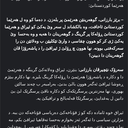
هەرێما کوردتستانێ:
–
برێز بارزانی، گوهه‌رینێن هه‌رێمێ پر بله‌زن. د ده‌ما کو وه‌ ل هه‌رێما
کوردستانێ ئاخافت، وه‌ بالکشاند ل سه‌ر وێ یه‌کێ کو ئیراق و هه‌رێما
کوردستانێ ڕۆله‌کا پر گرینگ د گوهه‌رینان دا هه‌یه‌ و وه‌ به‌حسا وێ
یه‌کێ ژی کر کو هوون چقاسی د وارێ تێکلیێن ب وه‌لاتێن دن را
سه‌رکه‌فتی بوونه‌. نها هوون چ ڕۆلێ ژ ئیراقێ را د پاشه‌رۆژا ڤان
گوهه‌رینان دا دبینن؟
سه‌رۆک نێچیرڤان بارزانی:
بنێرن، ئیراق وه‌لاته‌کێ گرینگه‌ د هه‌رێمێ
دا و دکاره‌ د پاشه‌رۆژا هه‌رێمێ دا ڕۆله‌کا‌ گرینگ بلیزە. نها دکارم ببێژم
ڕه‌وشا ئیراقێ ئه‌گه‌ر هوون بالێ بدنێ، به‌رامبه‌ر ب چه‌ند سالێن
بهوری، نها مه‌زنترین پرسگرێکه‌ک کو دکاره‌ ناڤێ پرسگرێک لێ بێ
دانین ل به‌غدایێ، پرسگرێکا قه‌له‌بالخ و ترافیکێ یه‌.
ئیراق خوه‌ ئاماده‌ دکه‌ کو ژ قۆناخه‌کێ ده‌رباسی قۆناخه‌که‌ دن ببه‌. د
مژارێن سیاسی دا ئه‌گه‌ر ئه‌ز بخوازم به‌حسا ته‌ڤاهیا ئیراقێ بکم، مه‌
نها د چه‌ند ڕۆژێن بهوری دا جڤینا بلند یا کۆمکارا عه‌ره‌بی ل به‌خدایێ