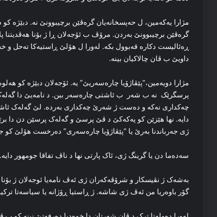
مژارا یه‌که‌مین، ل حه‌پسخانه‌یان گره‌ڤێن برچیبوونێ نه‌. دبێژه‌ کو 
گرەڤێن برچیبوونێ به‌ردن. مرۆڤ ب ئۆجەلان ڕا ژ بۆنا هه‌ڤدیتنا پا
ڕه‌ئالیست دکاره‌ قه‌بوول بکه‌. له‌ورا ل هۆلێ ڕاستیه‌کا ته‌حل و خه‌ت
داویێ ب ڤان چالاکیان بینه‌.
پرسگرێک نە ب شه‌ر ب ئاشتی چاره‌سه‌ر ببن. د نامه‌یێ دا گه‌له‌ک
چه‌کداری نه‌که‌ و دەست ژ شه‌رێ چه‌کداری به‌رده‌. لێ گه‌له‌ک ئاشک
دایه‌. نها هێزێن كو پەكەكێ د ڤێ پرسێ و گه‌له‌ک پرسێن دن دا برێ
ژی جه‌رباندنا به‌رێ یا “پێڤاژۆیا چاره‌سه‌ری” ده‌رخست هۆلێ کو جا
سه‌ده‌ما دن یا گرینگ ژی، ئاک پارتی نها د ناڤ تفاقا جومهور دایه‌. م
به‌شه‌ک ژ نڤیسکار و شرۆڤه‌که‌ران ژی ئه‌ڤ نامه‌یا ئوجەلان ژ بۆنا 
گۆر باوه‌ریا من ئه‌ڤ ژی شاشه‌. ژ ڕاستیا ڕۆژانه‌ یا سیاسه‌تا ترکیه
له‌ورا ده‌وله‌تا ترک د ڤان شه‌رتان دا خوه‌دیا ده‌رفه‌تێ نینه‌ کو ب ڤێ