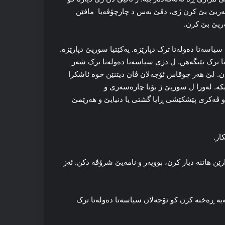
رەسەریێ بێ كرن ژی، دڤێ به‌س د چارچۆڤەیا مافێن
ەریێ بێ كرن.
اسه‌تا ده‌وله‌تا ترک دپارێزە. یه‌کێتیا سوریێ دپارێزە.
ا ترک تێبگەھن. ل دژی سیاسه‌تا ده‌وله‌تا ترک شه‌ر
ندن. لێ هه‌ر چوقاس ئۆجەلان ڤان دیتنێن خوە ئاشكرا
. له‌ورا ل سوریێ ژ بۆنا چاره‌سه‌ری و
لال و ڤه‌کری پێشکێشی ڕایا گشتی یا دنیایێ و هه‌رێمێ
کار.
هاتنه‌ دیار کرن، بوویه‌ر و نامه‌یێ شرۆڤه‌ دکن. ئه‌ز
یە ڕه‌خنه‌ کرن کو ئۆجەلان سیاسه‌تا ده‌وله‌تا ترک