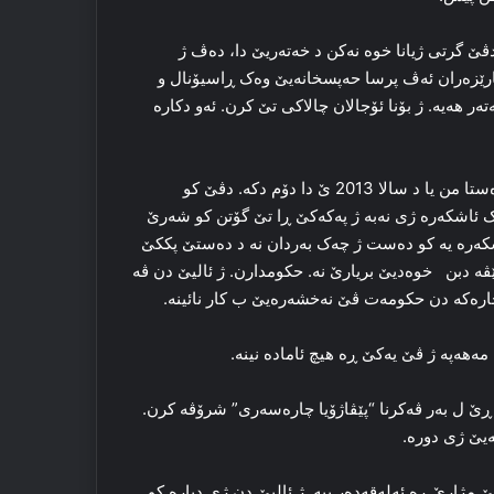
دڤێ گرتی ژیانا خوه‌ نه‌کن د خه‌ته‌ریێ دا، ده‌ڤ ژ
رێزه‌ران ئه‌ڤ پرسا حه‌پسخانه‌یێ وه‌ک ڕاسیۆنال و
ه‌ر هه‌یه‌. ژ بۆنا ئۆجالان چالاکی تێ کرن. ئه‌و دکاره‌
مژارا دویه‌مین،”پێڤاژۆیا چاره‌سه‌ریێ” یه‌. ئۆجەلان دبێژه‌ کو هه‌لوه‌ستا من یا د سالا 2013 ێ دا دۆم دکه‌. دڤێ کو
 ئاشکه‌ره‌ ژی نه‌به‌ ژ پەکەکێ ڕا تێ گۆتن کو شه‌رێ
ه‌ره‌ یه‌ کو ده‌ست ژ چه‌ک به‌ردان نه‌ د ده‌ستێ پککێ
ڤه‌ دبن خوه‌دیێ بریارێ نه‌. حکومدارن. ژ ئالیێ دن ڤه‌
ره‌که‌ دن حکومه‌ت ڤێ نه‌خشه‌ره‌یێ ب کار نائینە.
ەهەپە ژ ڤێ یه‌کێ ڕه‌ هیچ ئاماده‌ نینه‌.
ڕێ ل به‌ر ڤه‌کرنا “پێڤاژۆیا چاره‌سه‌ری” شرۆڤه‌ کرن.
‌یێ ژی دوره‌.
 مژارێ ڕه‌ ئه‌له‌قه‌ده‌ر ببه‌. ژ ئالیێ دن ژی دیاره‌ کو