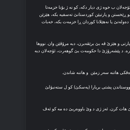
جەلان ب خوه‌ ژی دیار دکه‌، کو نە ژ بۆنا خزمه‌تا
ۆنا کو ڕێخستن و پارتیێن کوردستانێ تەسفیه‌ بکه‌، هێزێن
ه‌وله‌تێ یا نەھێلانا کوردان ڕا خزمه‌ت بکه‌، خه‌بات
پارتی و هێزێ ڤه‌ بێ برێڤه‌برن، دبه‌ مرۆڤێن وان. نووها
‌ره‌. د پێشه‌رۆژێ دا حکومه‌ت بێ گوهه‌رت، ئۆجەلان دبه‌
‌ڤکی هاتنه‌ سه‌ر زمێن و هاتنه‌ شاندن.
انووستاندن پشتی بریارا (یەسکێ) کو ل سته‌نبۆلێ
 هات کرن. ئه‌ز ژی د وێ باووه‌ریێ ده‌ مه‌ کو ئه‌ڤ