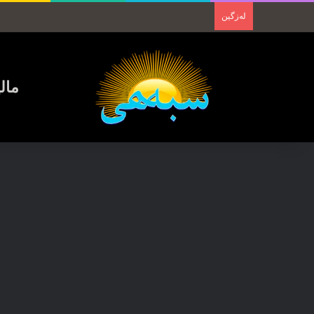
لەزگین
مال