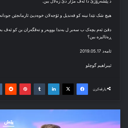
د پێشه‌رۆژێ دا ئه‌ڤ مژار دێ زه‌لال ببن.
هیچ شک تێدا نینە کو قه‌ندیل و ئۆجەلان خوه‌دیێ ئارمانجێن جودانه‌.
دڤێ ئه‌م بچه‌ک ب سه‌بر ل به‌ندا بوویه‌ر و ته‌ڤگه‌ران بن کو ئه‌ڤ ب
ڕه‌ئالیزه‌ ببن؟
ئامه‌د 2019.05.17
ئیبراهیم گوچلو
it
nterest
Tumblr
LinkedIn
Facebook
X
پارڤەکرن
پێش