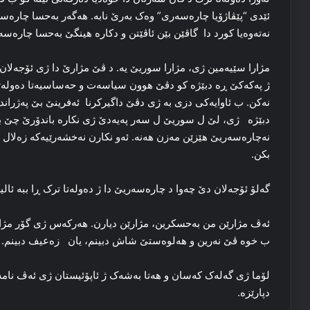
ئێدی “پێڤاژۆیا چاره‌سه‌ری” وه‌ک به‌رێ نابه‌. هه‌گه‌ر بەحسا چا
نه‌ته‌وه‌یا کورد دا گاڤێن بێن ئاڤێتن و دكارە ھینگێ بەحسا چارەس
مژارا سێیه‌مین ژی، مژارا سوریێ یه‌. د ڤێ مژارێ دا ژی ئۆجەلان سی
ژ پەکەکێ ڕه‌ دبێژه‌ کو دڤێ هوون سیاسه‌ت و حه‌ساسیه‌تا ده‌وله‌ت
نه‌کن. ب ئاوایه‌کی دزی به‌ ژی دڤێ داگیركرنا ئه‌فرینێ بێ په‌ژرا
دبێژە ژی، لێ ل سوریێ ل سه‌ر پەیەدێ ژی نکاره‌ باندۆرێ چێ بکه‌
نه‌چاره‌سه‌ریێ هێزێن مه‌زن هه‌نه‌. ئه‌و نکارن نه‌خشه‌رێیه‌که‌ زه‌
بکن.
گه‌لۆ ئۆجەلان دێ چه‌وا د چاره‌سه‌ریێ دا ژ ده‌وله‌تا ترک ڕا ببه‌ ئالی
ئه‌ڤ مژارێن من بەحسكرین، مژارێن دیارن. هه‌رکه‌س ژی گۆر مژارێن 
ب خوه‌ ڤێ نه‌رین و هه‌لوه‌ستێ شاش دبینم، یان زەعیف دبینم.
لۆما ژی گه‌له‌ک که‌سان و هه‌تا به‌شه‌ک ژ ئاپۆئیستان ژی ئه‌ڤ نامه‌
دپارێزە.