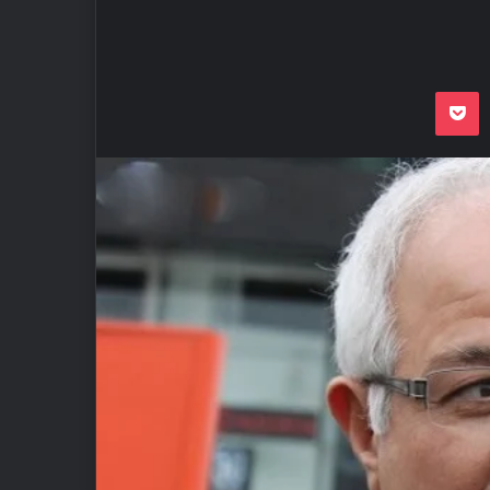
Odnoklassnik
Pocket
VKon