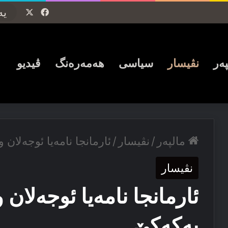
Facebook
X
پەر
نڤیسار
سیاسی
ھەمەرەنگ
ڤیدیو
مالپەر
/
نڤیسار
/
ئارمانجا نامەیا ئوجەلان و
نڤیسار
ئارمانجا نامەیا ئوجەلان و
پەكەكێ