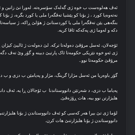
ئه‌ڤ هه‌لوه‌ست ب خوه‌ ژی گه‌له‌ک سۆسره‌ته‌. له‌ورا تێ زانین و ئۆ
نه‌ته‌وه‌یا کورد ، ژ بۆنا کو پێشیا ته‌ڤگه‌را ملی یا کورد بگره‌، ژ ب
بنگه‌هی یێن ته‌ڤگه‌را ملی یا کوردستانێ ژ هۆلێ ڕاکه‌، ژ سیاسه‌تا د
دکه‌ و له‌وما ژی پەکەکە ئاڤا کریه‌.
ئۆجەلان، ئه‌سل مرۆڤێ ده‌وله‌تا ترکه‌. لێ ده‌وله‌ت ژ ئالیێ کیژان 
ژی ئه‌و خوه‌ نێزیکی حکومه‌تا ئاک پارتیێ دبینه‌ و گۆر وێ ته‌ڤ دگه
مرۆڤێ حکومه‌تا نوو..
گۆر باوه‌ریا من ئه‌سل مژارا گرینگ، مژار و په‌یامێن ب دزی و ب ده
په‌یاما ب دزی، د شه‌رتێن دانووستاندنا ب ئۆجالان ڕا یه‌. ئه‌ڤ د
هلبژارتن نوو ببه‌، هات ڕۆژه‌ڤێ.
لۆما ژی تێ بیرا هه‌ر که‌سی کو ئه‌ڤ دانووستاندن ژ بۆنا هلبژارتنێ
دانووستاندن ژ بۆنا هلبژارتنێ هات کرن.