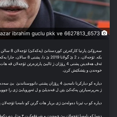
kurt siyasetci ve yazar ibrahim guclu pkk ve 6627813_6573
بکه‌. ئۆجەلان، د 2 ێ گولانا 9
ئه‌ڤ هه‌ڤدیتن پشتی 4 ڕۆژان ژ ئالیێ پارێزه‌رێن ئۆجەلا
خوه‌ندن و پێشکێش کرن.
دیاره‌ کو دیارکرنا نامه‌یێ 4 ڕۆژان پشتی دانووستان
ژ به‌رپرسیارێن پەکەکێ یێن ل قه‌ندیلێ و ل ئه‌وروپایێ ژی را چوویە
دیاره‌ کو ب ئیزنا ده‌وله‌تێ ژی بریار هات گرتن کو نامه‌یا ئۆجەلان
ده‌ما کو نامه‌یا ئۆجەلان بێ خوه‌ندن و شرۆڤه‌کرن ۳ مژار ده‌ردکه‌ڤن پێش.