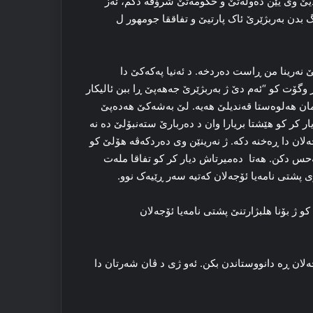
ێ وی یێن ده‌وله‌تێ و حکومه‌تێ شرۆڤه‌ دکم، ئه‌ز
گ بدن بەربژێرێ ئاک پارتیێ و تفاققا جومهور ل
نه‌رینا من ڕاست ده‌ردخه‌. د ئه‌نیا پەکەکێ دا
کر وگۆت کو “ئه‌م دێ ژ بەربژێرێ جەهەپێ ڕا ببن ئالیکار
ەمان ھەلوەستا قەندیلێ ھەیە. لێ به‌شه‌کێ هەدەپێ
کر کو ھێشتا بریارا وان د ده‌ربارێ سته‌نبۆلێ ده‌ نه‌
لان دا ڕه‌خنه‌ دکه‌. ژ نه‌رینێن وی ده‌ردکه‌ڤه‌ هۆلێ کو
بەحس دكن. هه‌تا ده‌میرتاش دیار کر کو تفاقا مله‌ت
 پشتی نامه‌یا ئۆجەلان که‌تیه‌ سەر ڕێیه‌ک نوو.
کو ژ بۆنا هلبژارتنێ پشتی نامه‌یا ئۆجەلان
ەلان ڕه‌ دانووستاندن بکن. ئه‌و ژی د ڤان شه‌رتان دا