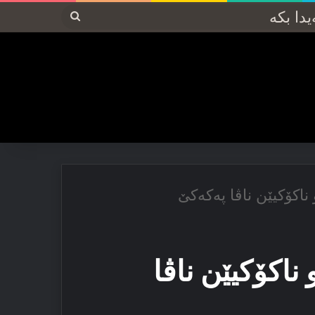
پەیدا
بکە
 ناكۆكیێن ناڤا پەكەكێ
 ناكۆكیێن ناڤا