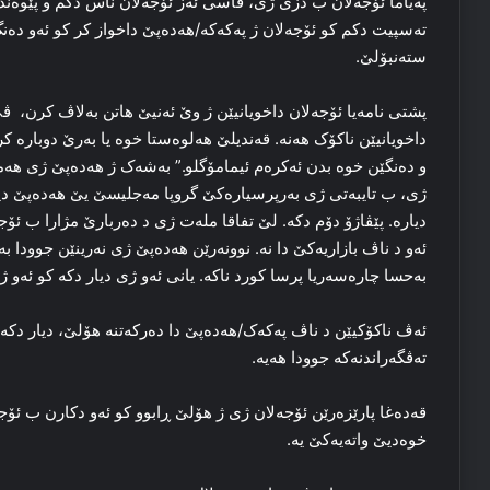
په‌یاما ئۆجەلان ب دزی ژی، قاسی ئه‌ز ئۆجەلان ناس دکم و پێوه‌ندی
ته‌سپیت دکم کو ئۆجەلان ژ پەکەکە/هەدەپێ داخواز کر کو ئه‌و ده‌ن
سته‌نبۆلێ.
پشتی نامه‌یا ئۆجەلان داخویانیێن ژ وێ ئه‌نیێ هاتن بەلاڤ كرن، ڤێ 
داخویانیێن ناکۆک هه‌نه‌. قه‌ندیلێ ھەلوەستا خوە یا بەرێ دوباره‌ 
و ده‌نگێن خوه‌ بدن ئه‌کره‌م ئیمامۆگلو.” به‌شه‌ک ژ هەدەپێ ژی ھ
ژی، ب تایبه‌تی ژی به‌رپرسیاره‌کێ گروپا مه‌جلیسێ یێ هەدەپێ دیار 
دیاره‌. پێڤاژۆ دۆم دکه‌. لێ تفاقا مله‌ت ژی د ده‌ربارێ مژارا ب ئۆجە
ئه‌و د ناڤ بازاریه‌کێ دا نه‌. نوونەرێن هەدەپێ ژی نه‌رینێن جوودا 
بەحسا چارەسەریا پرسا كورد ناكە. یانی ئه‌و ژی دیار دکه‌ کو ئه‌و ژی
ئه‌ڤ ناکۆکیێن د ناڤ پەکەک/هەدەپێ دا ده‌رکه‌تنه‌ هۆلێ، دیار دکه‌ 
ته‌ڤگه‌راندنه‌که‌ جوودا هه‌یه‌.
قه‌ده‌غا پارێزه‌رێن ئۆجەلان ژی ژ هۆلێ ڕابوو کو ئه‌و دکارن ب ئۆج
خوه‌دیێ واته‌یه‌کێ یه‌.