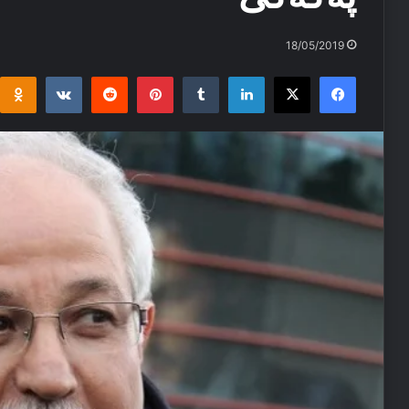
18/05/2019
i
takte
Reddit
Pinterest
Tumblr
LinkedIn
Facebook
X