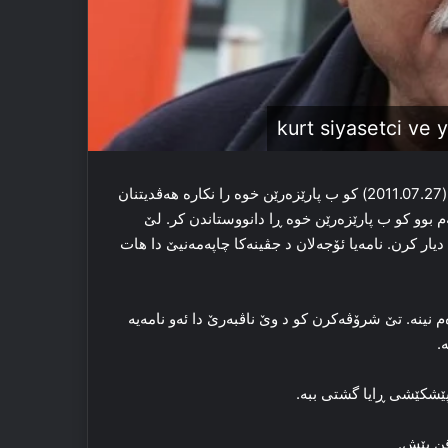
سه‌رۆکێ پارتیا كاركەرێن كوردستانێ (پەکەکێ) ئۆجەلان 8 سالن (2011.07.27) کو ب پارێزه‌رێن خوه‌ را نکاره‌ هه‌ڤدیتنان
201 ێ دا، پشتی 8 سالان، جارا یه‌که‌م بوو کو ب پارێزه‌رێن خوه‌ ڕا دانووستاندن کر. لێ
ن ڤه‌ هات دیار کرن. نامه‌یا ئۆجەلان د جڤینه‌کا چاپه‌مه‌نیێ دا هات
دنێ بێ سه‌ده‌م نینه‌. تێ شرۆڤه‌کرن کو د وێ ناڤبه‌رێ دا ئه‌و نامه‌یە
.
 پێشکێشی ڕایا گشتی ببه‌.