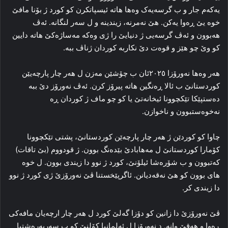
یه‌که‌م جار و ب گرسه‌یه‌ک وه‌ها هاته‌ ئیسپاتکرن کو کورد ژ بۆنا مافێ
خوه‌ یێ ڕه‌وا یه‌کن. هێ نه‌مرنه‌، زیندینه‌ و ل سه‌ر لنگانه‌. ئه‌ڤ
هه‌بوون و ئه‌ڤ گرسه‌یی ژ دنیایێ را ژی وه‌که‌ مه‌ساژه‌کێ هاته‌ دایین
کو وێ چو هێز و قوه‌ت دێ نکاربه‌ کوردان ژناڤ ببە.
هه‌ر وه‌ها نه‌ورۆزا ۲۰۲٥ئان ب چۆشێن مه‌زن ل هه‌ر چار پا‌رچەیێن
کوردستانێ ب ئالا ڕه‌نگین هاته‌ پیرۆز کرن. ئه‌ڤ نه‌ورۆز دێ ببه‌
ده‌ستپێکا تێکچوونا ئیخانه‌تێ یا کو چو ماف ژ کوردان ڕه‌
نه‌خوه‌ستبوون و ناخوازن.
چاوا کو کوردێن ژ هه‌ر چار پا‌رچەێن کوردستانێ، پشتی تێکچوونا
کۆمارا کوردستانێ ل مه‌هابادێ بێده‌نگ بوون. ژ قودووم (بێ تاقات)
که‌تبوون و ب شۆره‌شا ئیلۆنێ، کورد ژ نوو دا‌ زیندی بوون. ل خوه‌
های بوون کو هێ نه‌قه‌دیانن. ئاگرپێخستنا ڤێ نه‌ورۆزێ ژی کورد ژ نوو
دا زیندی کر.
ڤێ نه‌ورۆزێ دا زانین کو دۆزا گه‌لێ کورد ل هه‌ر چار ارچەیان مافه‌کی
ڕه‌وا و هه‌قێ وانه‌. د نه‌ورۆزا ل ئه‌لمانیا کۆلنێ کو ب سه‌رپه‌ره‌شتیا