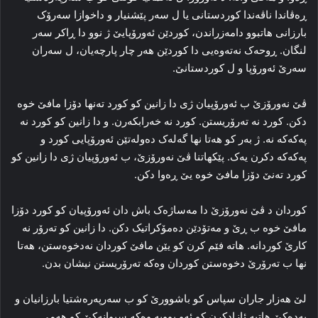
ڕه‌ڤاندا ناڤه‌ندا کوردستانی یا ل سه‌ر پێشنیار و داخوازا سه‌رۆک
بارزانی هاتبوو دامه‌زراندن، کوردێن ئه‌ورۆپایێ ژ نوو دا ڕاکر سه‌ر
لنگان. ڕوحه‌ک نه‌ته‌وه‌یی دا کوردێن هه‌ر چار پارچەیان، ل سه‌ران
سه‌رێ ئه‌ورۆپا و ل کوردستانێ.
ڤێ نه‌ورۆزێ ب ئه‌ورۆپیان ژی دا زانین کو کورد ته‌نها دۆزا مافێ خوه‌
دکن. کورد نه‌ ته‌رۆریستن. کورد نه‌ خه‌رابکه‌رن. و دا زانین کو کورد نه‌
پەکەکە نه‌. ژ به‌ر کو هه‌تا نها گه‌له‌ک ده‌وله‌تێن ئه‌ورۆپایی کورد و
پەکەکە دکرن یه‌ک. پێکهاتنا ڤێ نه‌ورۆزێ، ب ئه‌ورۆپیان ژی دا زانین کو
کورد ته‌نێ دۆزا مافێ خوه‌ یێ ڕه‌وا دکن.
کوردان د ڤێ نه‌ورۆزێ دا مەساژه‌ک باش دان ئه‌ورۆپیان کو کورد دۆزا
مافێ خوه‌ ب ڕێ و مەتۆدێن ده‌مۆکراتیک دکن. دا زانین کو ته‌رۆر نه‌
کارێ کوردانه‌. هاته‌ فێم کرن کو یێن مافێ کوردان نه‌دخوه‌ستن، هه‌تا
نها ب ته‌رۆرێ دخوه‌ستن کوردان وه‌که‌ ته‌رۆریستن نیشان بدن.
لێ هه‌زار جاران سپاس کو باشوورێ کو ب سه‌رپه‌ره‌شتیا بارزانیان و
پەدەکێ هاتیه‌ ئازادکرن کو ئه‌و بوویه‌ وه‌که‌ سیوانه‌کێ کو هه‌می