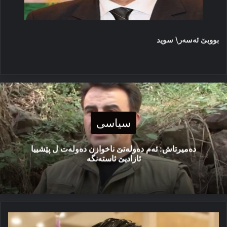
بووبێ ئەسەر\ سويد
سیاسی
دەمیرتاش: ئەم دەولەتێ ناخوازن دەولەت ل پێشییا
ئازادیێ ئاستەنگە
ئیسلام