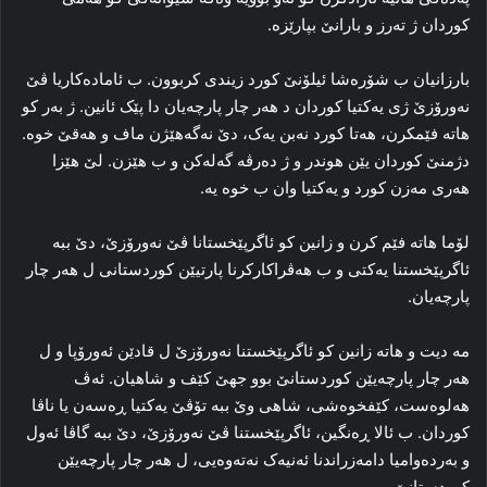
کوردان ژ ته‌رز و بارانێ بپارێزه‌.
بارزانیان ب شۆره‌شا ئیلۆنێ کورد زیندی کربوون. ب ئاماده‌کاریا ڤێ
نه‌ورۆزێ ژی یه‌کتیا کوردان د هه‌ر چار پارچەیان دا پێک ئانین. ژ به‌ر کو
هاته‌ فێمکرن، هه‌تا کورد نه‌بن یه‌ک، دێ نه‌گەهێژن ماف و هه‌قێ خوه‌.
دژمنێ کوردان یێن هوندر و ژ ده‌رڤه‌ گه‌له‌کن و ب هێزن. لێ هێزا
هه‌ری مه‌زن کورد و یه‌کتیا وان ب خوه‌ یه‌.
لۆما هاته‌ فێم کرن و زانین کو ئاگرپێخستانا ڤێ نه‌ورۆزێ، دێ ببه‌
ئاگرپێخستنا یه‌کتی و ب هه‌ڤراکارکرنا پارتیێن کوردستانی ل هه‌ر چار
پارچەیان.
مه‌ دیت و هاته‌ زانین کو ئاگرپێخستنا نه‌ورۆزێ ل قادێن ئه‌ورۆپا و ل
هه‌ر چار پا‌رچەیێن کوردستانێ بوو جهێ کێف و شاهیان. ئه‌ڤ
هه‌لوه‌ست، کێفخوه‌شی، شاهی وێ ببه‌ تۆڤێ یه‌کتیا ڕه‌سه‌ن یا ناڤا
کوردان. ب ئالا ڕه‌نگین، ئاگرپێخستنا ڤێ نه‌ورۆزێ، دێ ببه‌ گاڤا ئه‌ول
و به‌رده‌وامیا دامه‌زراندنا ئه‌نیه‌ک‌ نه‌ته‌وه‌یی، ل هه‌ر چار پا‌رچەیێن
کوردستانێ.