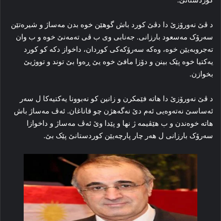
د ڤێ نه‌ورۆزێ دا دڤێ کورد باش گوهێن خوه‌ بدن مه‌ساژ و شیره‌تێن
سه‌رۆک مه‌سعود بارزانی. جه‌نابی وی ب ڤی ته‌مەنێ خوه‌ و ب وان
ته‌جروبه‌یێن خوه‌، وه‌که‌ سه‌رۆکه‌کی کوردان، داخواز دکه‌ کو کورد
یه‌کتیا خوه‌ پێک بینن و دۆزا مافێ خوه‌ یێ ڕه‌وا بێ توند و تووژیێ
بخوازن.
د ڤێ نه‌ورۆزێ دا هاته‌ فێمکرن و زانین کو نه‌بوونا یه‌کتیه‌کا ل سه‌ر
ئەساسێ نه‌ته‌وه‌یی ئه‌م دێ نه‌گەهژن چو قاناغان. ئه‌ڤ مه‌ساژ باش
هاته‌ خوه‌ندن و ب هێڤیمه‌ ژ نها و پێدا وێ ئه‌ڤ مه‌ساژ و داخوازا
سه‌رۆک بارزانی ل هه‌ر چار پا‌رچەیێن کوردستانێ پێک بێ.