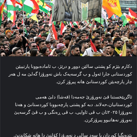
دکارم بێژم کو پشتی سالێن دوور و درێژ، ب ئاماده‌بوونا پارتییێن
کوردستانی جارا ئه‌ول و ب گرسه‌یه‌ک باش نه‌ورۆزا گه‌لێ مه‌ ل هه‌ر
چار پا‌رچەیێن کوردستانێ هاته‌ پیرۆز کرن.
ئاگرپێخستنا ڤێ نه‌ورۆزێ جه‌مه‌دا (قه‌شا) دلێ هه‌می
کوردستانیان،حه‌لاند. دبه‌ کو پشتی پارچه‌بوونا کوردستانێ و هه‌تا
نه‌ورۆزا ۲۰۲٥ئان ب ڤی ئاوایی، ب ڤی ڕه‌نگی و ب ڤێ گرسه‌یێ
نه‌ورۆز نه‌هاتبوو پیرۆزکرن.
بێده‌نگیا کوردان یا سه‌د سالی د نه‌ورۆزا کۆلنێ دا هاته‌ شکاندنێ.