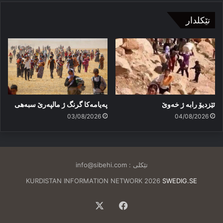
تێکلدار
ئێزدیۆ رابە ژ خەوێ
پەیامەكا گرنگ ژ مالپەرێ سبەهی
03/08/2026
04/08/2026
تێکلی :
info@sibehi.com
KURDISTAN INFORMATION NETWORK 2026
SWEDIG.SE
Facebook
X