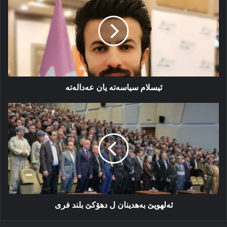
سیاسەته
یان
عەدالەته
ئیسلام سیاسەته یان عەدالەته
ئەلهویێ
بەهدینان
ل
دهۆكێ
بلند
فری
ئەلهویێ بەهدینان ل دهۆكێ بلند فری