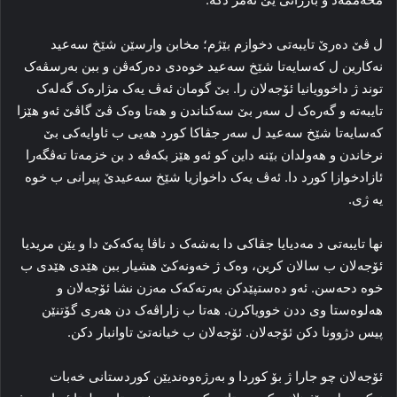
ل ڤێ ده‌رێ تایبه‌تی دخوازم بێژم؛ مخابن وارسێن شێخ سه‌عید
نه‌کارین ل که‌سایه‌تا شێخ سه‌عید خوه‌دی ده‌رکه‌ڤن و ببن به‌رسڤه‌ک
توند ژ داخوویانیا ئۆجەلان را. بێ گومان ئه‌ڤ یه‌ک مژاره‌ک گه‌له‌ک
تایبه‌ته‌ و گه‌ره‌ک ل سه‌ر بێ سه‌کناندن و هه‌تا وه‌ک ڤێ گاڤێ ئه‌و هێزا
که‌سایه‌تا شێخ سه‌عید ل سه‌ر جڤاکا کورد هه‌یی ب ئاوایه‌کی بێ
نرخاندن و هه‌ولدان بێنە‌ داین کو ئه‌و هێز بکه‌ڤه‌ د بن خزمه‌تا ته‌ڤگه‌را
ئازادخوازا کورد دا. ئه‌ڤ یه‌ک داخوازیا شێخ سه‌عیدێ پیرانی ب خوه‌
یه‌ ژی.
نها تایبه‌تی د مه‌دیایا جڤاکی دا به‌شه‌ک د ناڤا پەکەکێ دا و یێن مریدیا
ئۆجەلان ب سالان کرین، وه‌ک ژ خەو‌نه‌کێ هشیار ببن هێدی هێدی ب
خوه‌ دحه‌سن. ئه‌و ده‌ستپێدکن به‌رته‌که‌ک مه‌زن نشا ئۆجەلان و
هه‌لوه‌ستا وی ددن خوویاکرن. هه‌تا ب زاراڤه‌ک دن هه‌ری گۆتنێن
پیس دژوونا دکن ئۆجەلان. ئۆجەلان ب خیانه‌تێ تاوانبار دکن.
ئۆجەلان چو جارا ژ بۆ کوردا و به‌رژه‌وه‌ندیێن کوردستانی خه‌بات