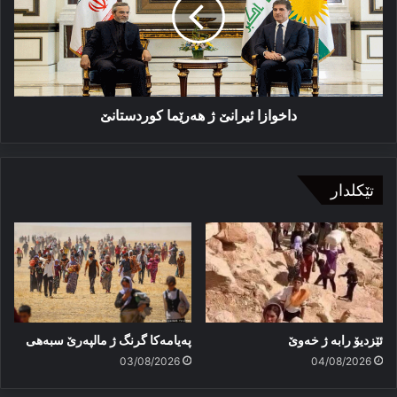
هەرێما
كوردستانێ
داخوازا ئیرانێ ژ هەرێما كوردستانێ
تێکلدار
ئێزدیۆ رابە ژ خەوێ
پەیامەكا گرنگ ژ مالپەرێ سبەهی
03/08/2026
04/08/2026