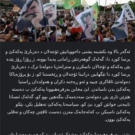
ئه‌گه‌ر بالا وه‌ بکشینه‌ پشتی داخوویانیێن ئۆجەلان د ده‌ربارێ پەکەکێ و
پرسا کورد دا، گه‌له‌ک گوهه‌رتنێن ڕامانی په‌یدا بوونه‌. ژ ڕۆژا ڕۆژ پێده‌
یێن پەکەکە و ئۆجالان ناسکرن و ستراته‌ژیا ده‌وله‌تا ترک د ده‌ربارێ
پرسا کورد دا تێگهایین دزانینا ئۆجەلان و ڕێخستنا کو، ژ بۆ پرۆژه‌یاکا
ده‌وله‌تێ ئاڤاکری چییه‌ و ئه‌و ڕه‌خنه‌ دکران و هه‌ولددان ڕاستیا
پەکەکێ بدن ناساندن. لێ مخابن به‌رفره‌هبوونا پەکەکێ ب ده‌سته‌
هێزێن تاری یێن ده‌وله‌تێ سه‌ده‌مه‌ک بنگه‌هین بوو کو، گه‌له‌ک ئنسانا
تایبه‌تی جوانێن کورد بێ کو، سیاسه‌تا پەکەکێ ته‌هلیل بکن، بێکو
پەکەکێ ناسبکن ب که‌له‌جانه‌ک مەزن ده‌ست ئاڤێتن چه‌کان و ته‌ڤلی
پەکەکێ بوون.
پشتی به‌رفره‌هبوونا پەکەکێ به‌شه‌ک ئنسان بێ کو چو پەیوه‌ندیا وان