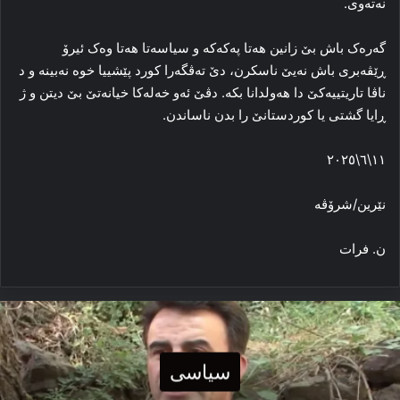
نه‌ته‌وی.
گه‌ره‌ک باش بێ زانین هه‌تا پەکەکە و سیاسه‌تا هه‌تا وه‌ک ئیرۆ
ڕێڤه‌بری باش نه‌یێ‌ ناسکرن، دێ ته‌ڤگه‌را کورد پێشییا خوه‌ نه‌بینه‌ و د
ناڤا تاریتییه‌کێ دا هه‌ولدانا بکه‌. دڤێ ئه‌و خه‌له‌کا خیانه‌تێ بێ دیتن و ژ
ڕایا گشتی یا کوردستانێ را بدن ناساندن.
١١\٦\٢٠٢٥
نێرین/شرۆڤه‌
ن. فرات
سیاسی