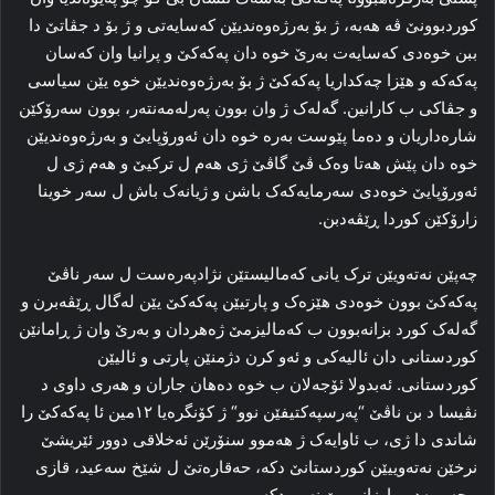
کوردبوونێ ڤه‌ هه‌به‌، ژ بۆ به‌رژه‌وه‌ندیێن که‌سایه‌تی و ژ بۆ د جڤاتێ دا
ببن خوه‌دی که‌سایه‌ت به‌رێ‌ خوه‌ دان پەکەکێ و پرانیا وان که‌سان
پەکەکە و هێزا چه‌کداریا پەکەکێ ژ بۆ به‌رژه‌وه‌ندیێن خوه‌ یێن سیاسی
و جڤاکی ب کارانین. گه‌له‌ک ژ وان بوون پەرله‌مه‌نته‌ر، بوون سه‌رۆکێن
شا‌ره‌داریان و ده‌ما پێوست به‌ره‌ خوه‌ دان ئه‌ورۆپایێ و به‌رژه‌وه‌ندیێن
خوه‌ دان پێش هه‌تا وه‌ک ڤێ گاڤێ ژی هه‌م ل ترکیێ و هه‌م ژی ل
ئه‌ورۆپایێ خوه‌دی سه‌رمایه‌که‌ک باشن و ژیانه‌ک باش ل سه‌ر خوینا
زارۆکێن کوردا ڕێڤه‌دبن.
چه‌پێن نه‌ته‌ویێن ترک یانی که‌مالیستێن نژادپه‌ره‌ست ل سه‌ر ناڤێ
پەکەکێ بوون خوه‌دی هێزه‌ک و پارتیێن پەکەکێ یێن له‌گال ڕێڤه‌برن و
گه‌له‌ک کورد بزانه‌بوون ب که‌مالیزمێ ژه‌هردان و به‌رێ وان ژ ڕامانێن
کوردستانی دان ئالیه‌کی و ئه‌و کرن دژمنێن پارتی و ئالیێن
کوردستانی. ئەبدولا ئۆجەلان ب خوه‌ ده‌هان جاران و هه‌ری داوی د
نڤیسا د بن ناڤێ “په‌رسپه‌کتیفێن نوو“ ژ کۆنگره‌یا ۱۲مین ئا پەکەکێ را
شاندی دا ژی، ب ئاوایه‌ک ژ هه‌موو سنۆرێن ئه‌خلاقی دوور ئێریشێ
نرخێن نه‌ته‌وییێن کوردستانێ دکه‌، حه‌قاره‌تێ ل شێخ سه‌عید، قازی
محه‌ممه‌د و بارزانی یێ نه‌مر دکه‌.