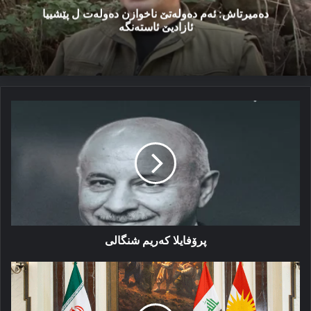
دەمیرتاش: ئەم دەولەتێ ناخوازن دەولەت ل پێشییا
ئازادیێ ئاستەنگە
پرۆفایلا
که‌ریم
شنگالی
پرۆفایلا که‌ریم شنگالی
داخوازا
ئیرانێ
ژ