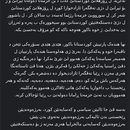
نه‌کریه‌. ل ڕۆژهلاتێ کوردستانێ که‌ت د بن خزمه‌تا ده‌وله‌تا ئیرانێ و ژ
بۆ ئیرانێ ل دژی ته‌ڤگه‌را ئازادخوازا کورد ل ڕۆژهلاتێ کوردستانێ
شه‌ر کر. ل سوروویێ‌ خزمه‌تا رژێما ئەسەد ب سالان کر ، ل باشوور
ل دژێ ده‌ستکه‌فتیێن کوردستانێ بوو سیخووره‌ک ب په‌ره‌ و ئه‌رزان
یێ به‌خدایێ. ژ خوه‌ باکور هه‌وجه‌ ناکه‌ که‌ کو مرۆڤ به‌حسێ بکه‌.
نها هنده‌ک پارتییێن کوردستانا باکور، هێدی هێدی سنۆره‌کی تێخن د
ناڤبه‌را خوه‌ و پەکەکێ دا. به‌رێ ژی هه‌لوه‌ستا هنده‌ک پارتییان ل
هەمبه‌ر سیاسه‌تا پەکەکێ هه‌بوو لێ تێرێ نەکرا. نها ده‌ره‌نگبە ژی
دڤێ ڕاستیا پەکەکێ ژ خه‌لکێ را ڤه‌کری بێژن. هه‌تا ڤێ ئاستائه‌نگا
هه‌ری مه‌زن د ڕێیا ته‌ڤگه‌را ئازاددیخواز ده‌ ده‌شفره‌ بکن. گه‌ره‌ک
هه‌رکه‌س باش بزانە کو، ده‌م، هەدەپە، دەهەپە، دەبەپە، کەنەکە و هه‌ر
ڕێخستنا ب داخوازیا پەکەکێ هاتی ئاڤاکرن هه‌موو پەکەکلینه‌.
هه‌موویان ب ته‌نێ‌ خزمه‌تا ڕامانا ده‌وله‌تێ ب ڕێیا ئۆجالان کرنه‌.
به‌سه‌ ڤێ جا ئالیێن سیاسی و که‌سایه‌تێن کورد، به‌رژه‌وه‌ندیێن
ڕێخستنی بدن ئالیه‌کی به‌رژه‌وه‌ندیێن نه‌ته‌وی بدن پێش.
به‌رژه‌وه‌ندیێن که‌سایه‌تی مالخرابیا هه‌ری مه‌زنه‌ ژ بۆ ده‌ستکه‌فتیێن