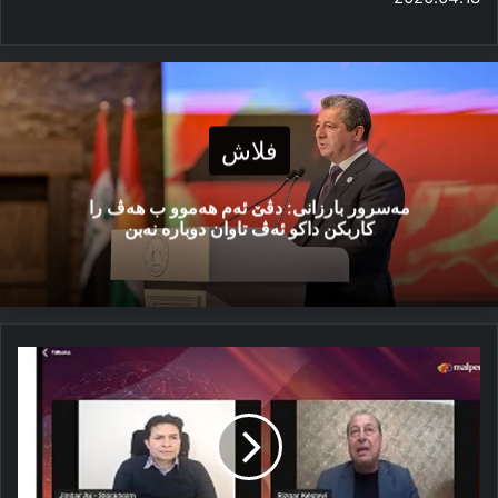
فلاش
مەسرور بارزانی: دڤێ ئەم هەموو ب هەڤ را
کاربکن داکو ئەڤ تاوان دوبارە نەبن
پێشمه‌رگه‌
ژ
بۆ
ئاساییشا
ئاخا
خوه‌
ژ