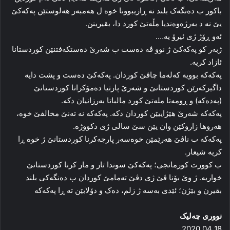
باکور ب ده‌نگه‌ک بلند نه‌ ڕازیبوونا خوه‌ ل هەمبه‌ر هه‌لوستێن پەکەکێ
یێ نه‌ د به‌رژه‌وه‌ندیا مڵه‌تێ کورد دا، بقیرینن.
ئه‌و ڕۆژ ژی ئیرۆ یه‌….
ژبەر كو پەکەکێ ژ نوو ڤه‌ ده‌ست ب شه‌رێ ده‌ستکه‌فتنێن کوردستانا
ئازاد کریه‌.
پەکەکە بوویه‌ که‌له‌ما چاڤێ کوردان. پەکەکێ ده‌ست و پشت دایه‌
داگیرکه‌رێن کوردستانێ و شه‌رێ پارتیا دەمۆكراتا كوردستانێ
(پەدەکە) و ڕومه‌تا مله‌تێ کورد مالباتا به‌رزانیان دکه‌.
پەکەکە شه‌رێ هێژاییێن کوردان دکه‌. پەکەکە نه‌ ته‌نێ مخالفێ خوه‌،
هه‌روها زاروکێن وان یێن سێ سالی ژی دکووژه‌.
پەکەکە ب ناڤێ هه‌رێمێن خوه‌سه‌ر پارچه‌کرنا کوردستانێ ژ خوه‌ ڕا
کریه‌ شیعار.
ب کوورت کورمانجی؛ پەکەکێ سوندا تار و مار کرنا کوردستانێ
خواریه‌. ژ وێ بۆنا ڤێ ژی دڤێ ته‌مامێ کوردان ب ده‌نگه‌کی بلند
بقیرن و بێژن؛ ئێدی به‌سه‌ ژ زلم، ده‌ک و دۆلابێن ته‌ ڕا پەکەکە
نووری چه‌لیک
2020.04.18