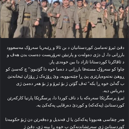
دڤێ ئیرۆ ته‌مامێ کوردستانیان د بن ئالا و ڕێبه‌ریا سەرۆک مەسعوود
بارزانی دا، ل دژی ده‌وله‌ت و پارتیێن ته‌رۆریست ده‌ست بدن هه‌ڤ و
د ئاڤاکرنا کوردستانا ئازاد دا ببن خوه‌دی پار.
چاوا کو سه‌رۆک مسته‌فا بارزانی د ده‌ما خوه‌ دا گۆتبوو:” چ که‌سێ کو
ڕوهێ نه‌ته‌وه‌پارێزی پێ ڕا چێنه‌بووبه‌، وێ ڕۆژه‌ک ژ ڕۆژان ئیخانه‌تێ
ب گه‌لێ خوه‌ ڕا بکه‌” ئه‌ڤ گۆتن ژ بۆ ئیرۆ و ژ بۆ هه‌ر ده‌مێ ژی
ده‌رباس دبه‌.
ئیرۆ پرسگرێکا سه‌ره‌که‌ یا د ناڤ کوردا دا، پرسگرێکا پارتیا كاركەرێن
كوردستانێ (پەکەکە) و کوردێ ده‌رڤایی پەکەکێ یه‌.
هه‌ر چقاسی هه‌بوونا پەکەکێ یا ل قه‌ندیل و ده‌ڤه‌رێن دن ژبۆ حکومه‌تا
کوردستانێ ژی سه‌رێشاندنه‌کێ ب خوه‌ ڕا بینه‌ ژی، دڤێ ژ