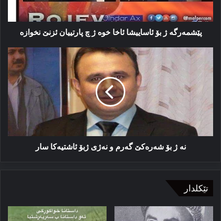
چ
پارتییان
ئزنێ
پێشمه‌رگه‌ ژ بۆ ئاساییشا ئاخا خوه‌ ژ چ پارتییان ئزنێ نخوازە
نخوازە
نە
ژ
بۆ
شەرەکێ
گەرم
و
نەژی
ژبۆ
ئاشتیەکا
سار
نە ژ بۆ شەرەکێ گەرم و نەژی ژبۆ ئاشتیەکا سار
تێکلدار