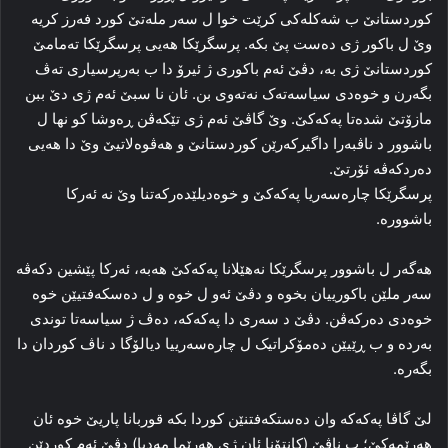
کوردستانێ ب شه‌کله‌کی کرێت خوا ل سه‌ر مله‌تێ کورد فه‌رز کریه‌
وێ ل باکور ژی ده‌ست پێ بکه‌. پرسگرێکا هه‌یی پرسگرێکا ته‌مامێ
کوردستانێ ژی به‌، دڤێ ئه‌م باکوری ژ ئیرۆ دا ب به‌رپرسیاری ته‌ڤ
بگه‌رن و خوه‌دی سیاسه‌ته‌ک نه‌ته‌وی بن. ئان نا سبێ ئه‌م ژی دێ ببن
مازۆتێ شده‌تا پەکەکێ. وێ گاڤێ ئه‌م ژی تێکه‌ڤن ڕه‌وشا کو نها ل
باشوور د ناڤبه‌را داگیرکه‌رێن کوردستانێ و هه‌ڤوه‌لاتیێ وێ دا هه‌یی
ده‌ردکه‌ڤه‌ ئۆرتێ.
پرسگرێکا چاره‌سه‌ریا پەکەکێ و خوه‌دیلێده‌رکه‌تنا وێ نه‌ ئه‌رکا
باشووره‌.
هه‌گه‌ر ل باشوور پرسگرێکا نەھێلانا پەکەکێ هه‌به‌، ئه‌رکا پێشین دکه‌ڤه‌
سه‌ر ملێن باکورییان بخوه‌ و دڤێ ئه‌و ل خوه‌ و ل ده‌سکه‌فتیێن خوه‌
خوه‌دی ده‌رکه‌ڤن. دڤێ د سه‌ری دا پەکەکە، ده‌ڤ ژ سیاسه‌تا توندی
به‌رده‌ و ب ڕێیێن ده‌مۆکراتیک ل چاره‌سه‌رییا دیالۆگا د ناڤ کوردان دا
بگه‌ره‌.
لێ گاڤا پەکەکە وان ده‌ستکه‌فتنێن کوردا بکه‌ قوربانا پاریێ خوه‌ ئان
هه‌رێمه‌کێ؛ ب ناڤێ (کانتۆنا ئان ژی هه‌رێما مه‌دیا) دڤێ ئه‌م کوردێن