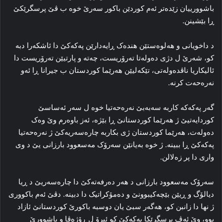
باشوورییان زێده‌تر ئه‌م کوردێن باکور سه‌رێ خوه‌ ب ڤێ پرسگرێکێ
ڕا بێشینن.
د داخویانی و هه‌لوه‌ستێن هنده‌ک ڕایه‌دارێن پەکەکێ دا ئاشكەرا دبە
کو، شه‌رێ ل دژی ده‌وله‌تا ته‌رۆریست، چه‌ته‌ و پارتیێن ته‌رۆریست دا
ئالیکاریا ناڤده‌وله‌تی، تێكەلیێن هه‌رێما کوردستان ب جیرانا ڕا ئه‌و
نه‌ره‌حه‌ت کرنه‌.
گه‌ر پەکەکە کاربه‌ سه‌به‌بێ نه‌ره‌حه‌تیا خوه‌ ل سه‌ر ئه‌ساسێ
کوردایه‌تیێ ژ ھەرێما کوردستانێ ڕا بێژە، ئه‌ز باوه‌رم وێ وه‌ک
ده‌وله‌ت، هه‌رێما کوردستان ژی بکاربه‌ چاره‌سه‌ریه‌کێ ژ نه‌ره‌حه‌تیا
پەکەکێ ڕا ببینه‌. ژ خوه‌ به‌یانێن سەرۆک مەسعوود بارزانی یێ د وی
واری دا پر زه‌لالن.
سەرۆک مەسعوود بارزانی د هه‌ر دەرفەتەكێ دا چاره‌سه‌ریێ د ڕیا
دیالۆگ و ڕیێن بێچه‌کیبوونێ و ده‌مۆکراتیک دا دبینە. دڤێ ئه‌م باکووری
ژ نها دا زانبن کو، هه‌گه‌ر سبێ یان دوسبە باکورێ کوردستانێ ئازاد
بوو، وێ ئه‌ڤ پرسگرێکا پەکەکێ کو ئیرۆ ل ڕۆژه‌ڤا و باشوورێ