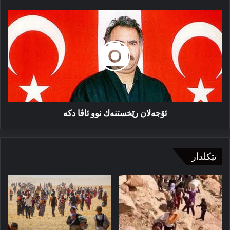
ئۆجەلان
رێخستنەك
نوو
ئاڤا
دكە
ئۆجەلان رێخستنەك نوو ئاڤا دكە
تێکلدار