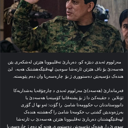
مه‌زلووم ئه‌بدی دبێژە کو، ده‌ربارێ ته‌ڤلیبوونا هێزێن له‌شکه‌ری یێن
هەسەدێ بۆ ناڤ هێزێن ئارتەشا سوەیێ لهەڤتێگەهشتنک هەیە، لێ
هندەک دۆسیه‌یێن ده‌ستووری ژ بۆ چاره‌سه‌ریا وان دەم پێویسته‌.
فه‌رماندارێ (هەسەد)ێ مه‌زلووم ئه‌بدی د چارچۆڤه‌یا به‌شداریه‌کا
ئۆنلاین‌ د جڤینه‌کێ دا ژ بۆ پشته‌ڤانیا کۆمیتەیا هەسەدێ یا
دانووستاندنان ب حکوومه‌تا شامێ را گۆت: ئه‌و نها ل گۆری
به‌رژه‌وندیێن گشتی ب حکومەتا شامێ را گەهشتنه‌ هندەک
لهه‌ڤتێگهشتنان ده‌ربارێ ته‌ڤلیبوونا هێزێن هەسەدێ ب ئارتەشا
سوەرێ را. هندەک دۆسیه‌یێن ده‌ستووری هه‌نه‌ کو ده‌م ژ چاره‌سه‌ریا