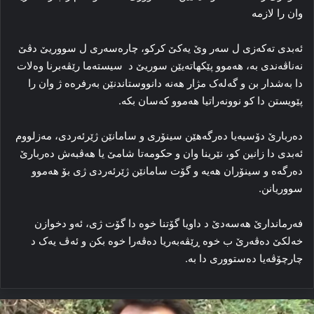
وان را لازمە
ئه‌بدی تەکەزی ل سەر وێ یەکێ کرکو، چاره‌سه‌ری ل سووریێ دڤێ
نه‌ناڤه‌ندی به‌، هەموو پێکهاتەیێن سوریێ د سیستەما رێڤەبرنا وەلات
دا بەشدار بن و گەلەک مژار هەنە دانووستاندنێن به‌رفره‌ه ژ وان را
پێویستن دا کو نوونه‌راتیا هه‌موو که‌سان بکه‌.
ده‌ربارێ دۆسیه‌یا ده‌رگه‌هێن سینۆری و سامانێن ژێرئه‌ردی، مه‌زلووم
ئه‌بدی دا زانین کو، نێرینا وان و حکومه‌تا شامێ یا هه‌ڤبه‌ش ده‌ربارێ
ده‌رگه‌ه و سینۆران هه‌یه‌ و گۆت سامانێن ژێرئه‌ردی ژی بۆ هه‌موو
سووریانن.
فه‌رماندارێ هەسەدێ د داویا گۆتنا خوه‌ دا گۆت ژی، ئه‌و دخوازن
خه‌لکێ ده‌ڤه‌رێ ب خوه‌ ڕێڤه‌به‌ریا ده‌ڤه‌را خوه‌ بکن و ئه‌ڤ یه‌ک د
چارچۆڤه‌یا‌ ده‌ستووری دا به‌.