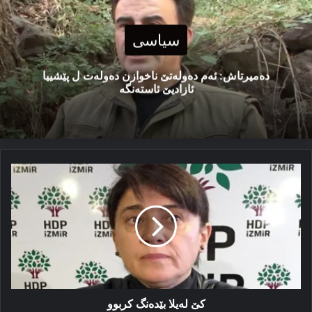
سیاسی
دەمیرتاش: ئەم دەولەتێ ناخوازن دەولەت ل پێشییا
ئازادیێ ئاستەنگە
کێ
لەیلا
بێدەنگ
کربوو
کێ لەیلا بێدەنگ کربوو