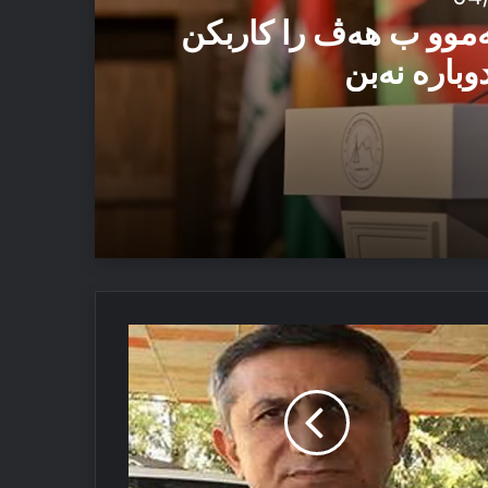
ەموو ب هەڤ را کاربکن
وبارە نەبن
 ئەڤ تاوان دوبارە نەبن
ما
ۆڤ
نجەرەیا
ردستانی