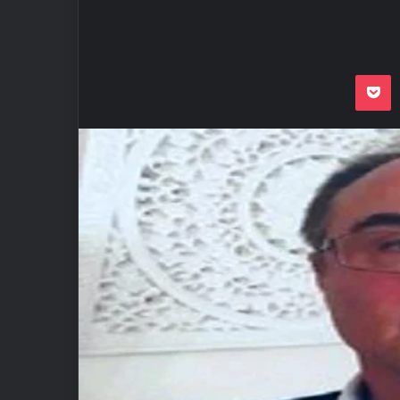
Odnoklassnik
Pocket
VKon