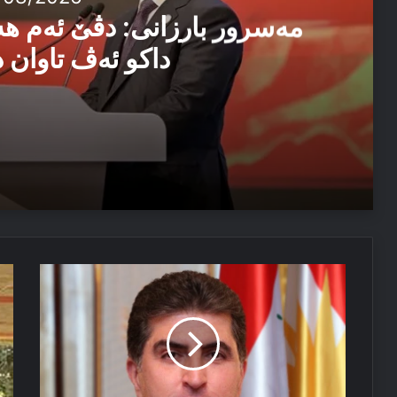
مەسرور بارزانی: دڤێ ئەم ه
داکو ئەڤ تاوان د
04/08/2026
مەسرور بارزانی: دڤێ ئەم هەموو ب هەڤ را کاربکن داکو
04/08/2026
ژ
دە
ئێزدیۆ رابە ژ خەوێ
نێچیرڤان
مر
بارزانی
د
پێنگاڤەک
پە
دیرۆکی
کو
را
ل