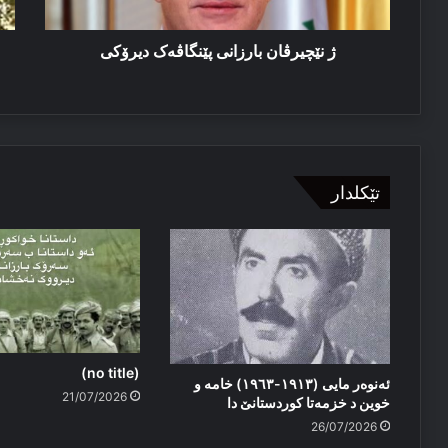
بو
دن
ژ نێچیرڤان بارزانی پێنگاڤەک دیرۆکی
تێکلدار
(no title)
ئەنوەر مایی (١٩١٣-١٩٦٣) خامە و
21/07/2026
خوین د خزمەتا کوردستانێ دا
26/07/2026