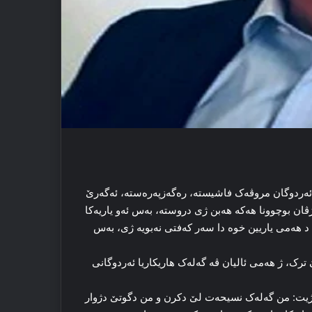
 ئەردوگان مروڤەک فاشیستە، رەگەزپەرەستە، ئەگەرێ
 ژڤان بوچوونا هەکە هەبن ژی دروستە، بەس ئەو یاریەکا
 هەمی یاریین خوە دا سەر کەفتی نەبویە ژی، بەس
ترک، ژ هەمی ئالیان ڤە گەلەک هاریکاریا ئەردوگانی
ێژیت: من گەلەک نسیحەت لێ دکرن و من دگوتێ دژوار