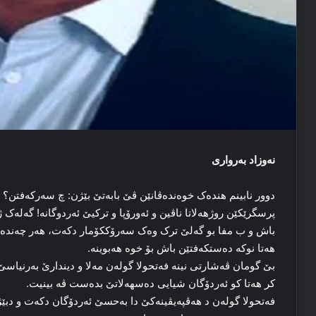
نەوزاد بەرواری
دوور نابینم هندەک خوەندەڤانێن ڤێ بابەتێ بێژن: چ سەرکەفتن؟
پرسگرێکێن روژهەلاتا ناڤین و ئەورۆپا و ترکیێ ئەردوگانە! گەلەک
باش و ب مفا بو گەلێ ترک وەک سەرۆککۆمار دکەت، هەر چەندە د
هەتا نوکە دەستکەفتێن باش بۆ خوە هەبوینە.
بێ گومان ڤەشارتی نینە فەتحولا گولەن مەلا و دیندارێ بەرنیاسێ 
کر هەتا کو ئەردۆگان شیایی دەسهەلاتێ بدەست ڤە بینیت.
فەتحولا گولەن د هەڤپەیڤینەکێ دا بەحسێ ئەردۆگان دکەت و دب