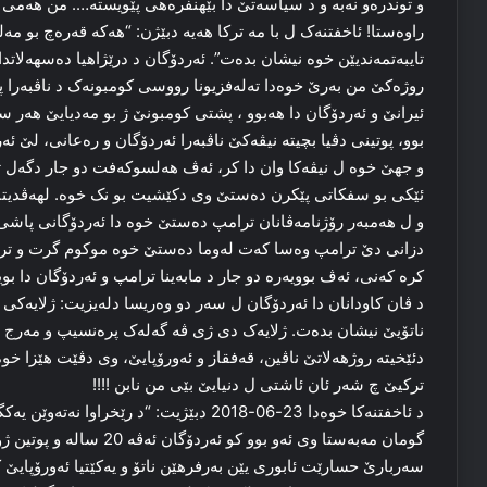
و توندرەو نەبە و د سیاسەتێ دا بێهنفرەهی پێویستە…. من هەمی 
راوەستا! ئاخفتنەک ل با مە ترکا هەیە دبێژن: “هەکە قەرەچ بو م
تایبەتمەندیێن خوە نیشان بدەت”. ئەردۆگان د درێژاهیا دەسهەلاتد
روژەکێ من بەرێ خوەدا تەلەفزیونا رووسی کومبونەک د ناڤبەرا
ئیرانێ و ئەردۆگان دا هەبوو ، پشتی کومبونێ ژ بو مەدیایێ هە
بوو، پوتینی دڤیا بچیتە نیڤەکێ ناڤبەرا ئەردۆگان و رەعانی، لێ 
و جهێ خوە ل نیڤەکا وان دا کر، ئەڤ هەلسوکەفت دو جار دگەل 
ئێکی بو سفکاتی پێکرن دەستێ وی دکێشیت بو نک خوە. لهەڤدیتنەک
و ل هەمبەر رۆژنامەڤانان ترامپ دەستێ خوە دا ئەردۆگانی پاشی
دزانی دێ ترامپ وەسا کەت لەوما دەستێ خوە موکوم گرت و تر
کرە کەنی، ئەڤ بوویەرە دو جار د مابەینا ترامپ و ئەردۆگان دا بوی
د ڤان کاودانان دا ئەردۆگان ل سەر دو وەریسا دلەیزیت: ژلایەکی
ناتۆیێ نیشان بدەت. ژلایەک دی ژی ڤە گەلەک پرەنسیپ و مەرج و 
دئێخیتە روژهەلاتێ ناڤین، قەفقاز و ئەورۆپایێ، وی دڤێت هێزا خوە 
ترکیێ چ شەر ئان ئاشتی ل دنیایێ بێی من نابن !!!!
د ئاخفتنەکا خوەدا 23-06-2018 دبێژیت: “د ر
گومان مەبەستا وی ئەو بوو کو ئەردۆگان ئەڤە 20 سالە و پوتین ژوی 23 سالە ددەستهەلاتێ دانە.
سەربارێ حسارێت ئابوری یێن بەرفرهێن ناتۆ و یەکێتیا ئەورۆپایێ 