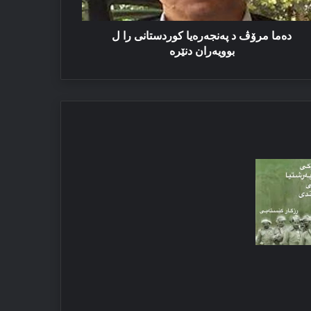
ویەران
ێرە
دەما مرۆڤ د پەنجەرەیا کوردستانی را ل
بوویەران دنێرە