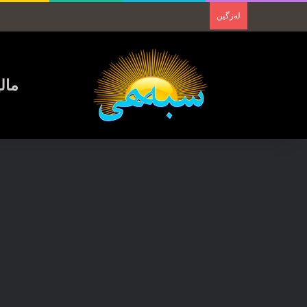
لەزگین
مال