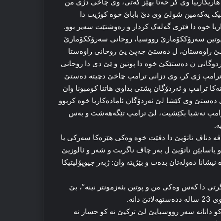
هاریکارییا وی کر حەتا بهێز کەتی، وی چاخی دژی من
ەلیک یەکەمین شولێ وی دێ باباێ خوە کوژیت دا
اریا خوە دا فێری گەلەک کردار و رەوشتێت سەیر بوو.
 پوتین سەرۆککۆمارێ رووسیا، روحانی سەرۆککۆمارێ
ر سێ راوەستان، ل دەستێ چەپێ یێ روحانی راوەستا
ئەردوگانی ن دەستێکێ خوە دا پوتین و ێێ دی دا روحانی
ترامپ ژی کر، وی دزانی ترامپ چاخێ دچیتە دەستێ
ا ترامپ و ئەردۆگان پشتی بداوی هاتنا کومبونا وان
 دەستێ وی کێشا لێ ئەردۆگان ئامادەکاریا خوە کربوو
امپ نەشیا بکێشیت، لێ ترامپ تێگەهەشت و بەس
ە.
 ڤە دناڤ ناتۆیێ دا دڤێت خوە وەکی هێزەکا سەرکی یا
یاسایێن ناتۆیێ ل بەر چاڤ ناگریت و شەر و ئالوزیێ
نیشانا دەولەتان بدەت و بێژیتە وان: ژبەر جیوپۆلیتیکا
ێخراوا نەتەوێن یەکگرتی دا کەس وەکی من و پوتین بئەزمونتر نینە”، بێ
کو دانانە سەر رووسیایێ لێ ترکیێ نە کو حسار نە