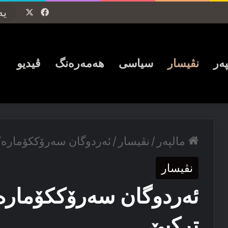
Facebook
X
پەر
نڤیسار
سیاسی
ھەمەرەنگ
ڤیدیو
مالپەر
/
نڤیسار
/
ئەردوگان سەرۆککۆمارەک
نڤیسار
ئەردوگان سەرۆککۆمارە
ترکیێ