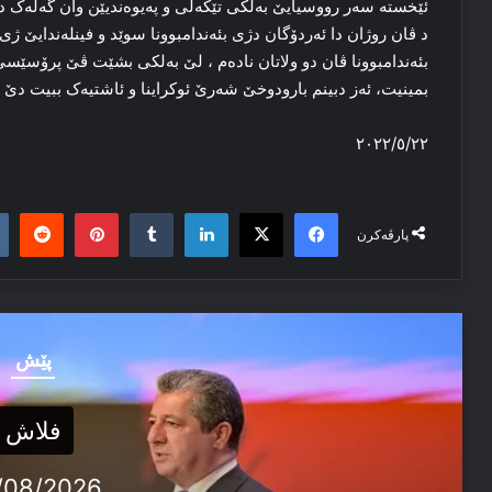
ئێخستە سەر رووسیایێ بەلکی تێکەلی و پەیوەندیێن وان گەلەک د
د ڤان روژان دا ئەردۆگان دژی بئەندامبوونا سوێد و فینلەندایێ ژی
بئەندامبوونا ڤان دو ولاتان نادەم ، لێ بەلکی بشێت ڤێ پرۆس
بمینیت، ئەز دبینم بارودوخێ شەرێ ئوکراینا و ئاشتیەک ببیت دێ ئ
٢٠٢٢/٥/٢٢
it
nterest
Tumblr
LinkedIn
Facebook
X
پارڤەکرن
پێش
فلاش
/08/2026