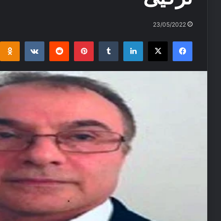
23/05/2022
i
takte
Reddit
Pinterest
Tumblr
LinkedIn
Facebook
X