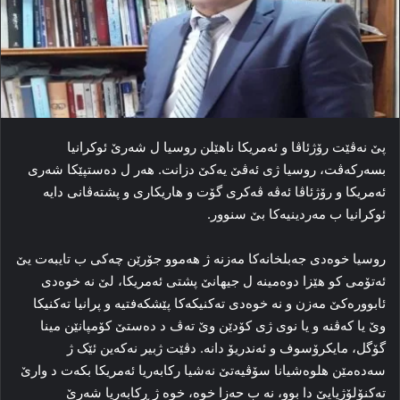
پێ نەڤێت رۆژئاڤا و ئەمریکا ناهێلن روسیا ل شەرێ ئوکرانیا
بسەرکەڤت، روسیا ژی ئەڤێ یەکێ دزانت. هەر ل دەستپێکا شەری
ئەمریکا و رۆژئاڤا ئەڤە ڤەکری گۆت و هاریکاری و پشتەڤانی دایە
ئوکرانیا ب مەردینیەکا بێ سنوور.
روسیا خوەدی جەبلخانەکا مەزنە ژ هەموو جۆرێن چەکی ب تایبەت یێ
ئەتۆمی کو هێزا دوەمینە ل جیهانێ پشتی ئەمریکا، لێ نە خوەدی
ئابوورەکێ مەزن و نە خوەدی تەکنیکەکا پێشکەفتیە و پرانیا تەکنیکا
وێ یا کەڤنە و یا نوی ژی کۆدێن وێ
تەڤ د دەستێ کۆمپانێن مینا
گۆگل، مایکرۆسوف و ئەندریۆ دانە. دڤێت ژبیر نەکەین ئێک ژ
سەدەمێن هلوەشیانا سۆڤیەتێ نەشیا رکابەریا ئەمریکا بکەت د وارێ
تەکنۆلۆژیایێ دا بوو، نە ب حەزا خوە، خوە ژ ڕکابەریا شەرێ