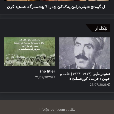
کرن
ل گوندێ شیڤرەزانێ پەکەکێ چەوا ٦ پێشمه‌رگه‌ شه‌هید کرن
تێکلدار
(no title)
ئەنوەر مایی (١٩١٣-١٩٦٣) خامە و
21/07/2026
خوین د خزمەتا کوردستانێ دا
26/07/2026
تێکلی :
info@sibehi.com