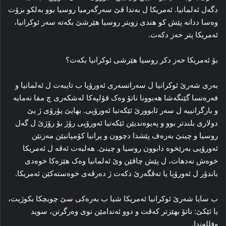
دگەل ئەلمانیا. ئەمریکا ل بەندا ڤێ سەرگەرمیا روسیا بوو بەلکو بزۆت
وەسا ددانە پێش کو هندی زویتر روسیا هێرشێ بکەتە سەر ئوکرانیا،
ئەمریکا پتر حەز دکەت.
بۆ ئەمریکا حەز دکر روسیا هێرشی ئوکرانیا بکەت؟
بەری شەرێ ئوکرانیا ل سەرانسەری ئەورۆپا ب تایبەت ل ئەلمانیا و
فەرەنسا گێنگەشا هەبوونا ناتۆ وەک قۆلپەکا لەشکەری چ مفا نەمایە
و بارگرانییە ل سەر ئابوورێ ئێکەتیا ئەورۆپی. بهایێ یۆرۆی ژ یێ
دولاری بلندتر بوو و پەیوەندیێن ئێکەتیا ئەورۆپی رۆژ بۆ رۆژێ ل گەل
روسیا و چینێ بەرەف پێشدا دچوون و پرانیا کۆمپانیێن مەزنێن
ئەورۆپی بەرێخوە دابوون روسیا و چینێ. هەلبەت ئەڤە ل ئەمریکا
خوەش نەدهات، ل پێش چاڤێن وێ ئەلمانیا وەک هێزەکا خوەدی
باندۆر ل ئەورۆپا یا تەڤگەرێ دکەت ژ دەرڤەی خوەستەکێن ئەمریکا.
ب سایا شەرێ ئوکرانیا ئەمریکا شیا ب بەرەکی سێ چویچکا بکوژیت،
یا ئێکێ: ناتۆ بهێزتر کەڤت و دوو ئەندامێن نوی وەرگرتن، سوید
وفللەندا.