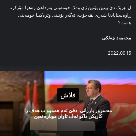
ل نێزیک دێ بینین پۆتین ژی وەک خومەینی پەرداغێ ژەهرا مۆرکرنا
ڕاوەستانادنا شەری بڤەخۆت، ئەگەر پۆتینی وێرەکییا خومەینی
هەبت؟
محەمەد چەلکی
2022.09.15
فلاش
مەسرور بارزانی: دڤێ ئەم هەموو ب هەڤ را
کاربکن داکو ئەڤ تاوان دوبارە نەبن