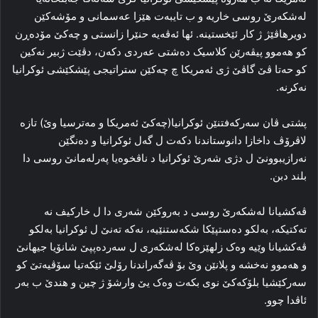
لەشکەرێ روسی خاریە و ب تایبەت هێزا عەسمانی و مۆشەکێن
دویرهاڤێژ ژ کار ئێخستینە. ئها ئەڤەیە حنێرا زانستی و چەکێ مۆدەڕن
کو هەموو پیڤەرێن کلاسیک دەشتی عەردی دکەن، دڤێت ژبیر نەکین
کو حەتا ڤێ گاڤێ ژی ئەمریکا چ چەکێن ستراتیجی پێشكێشی ئوکرانیا
نەکرنە.
پشتی ڤان سەرکەفتنێن ئوکرانیا(چەکێ ئەمریکا و مەترسیا وێ) تازە
لاڤرۆڤ داخازا دانوستاندنا دکەت ل گەل ئوکرانیا و دەنگێن
نەرازیبوونێ ل دژی شەرێ ئوکرانیا د ناڤخوەیا پەرلەمانێ روسی دا
بلند دبن.
ڤەکشیانا لەشکەرێ روسی د بەروکێن شەری دا ل خارکیف نە
تەکتیکە، بەلکو دەستپێکا شکەستنێیە، نەکە تەنێ ل ئوکرانیا بەلکو
ڤەکشیانا وێیە وەک زلهێزەکا لەشکەری ل سەردەپپێ شانۆیا جیهانێ
و هەموو نەخشە و پلانێن وێ بۆ ڤەگەراندنا رۆلێ ئێکەتیا سۆڤیەتێ کو
سەرکێشیا بلۆکەکێ نوی بکەت وەک یێ وارشۆ ژ چین و هندێ ب بەر
ئاڤدا چوو.