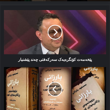
پێخەمەت
کۆنگرەیەک
سەرکەفتی
چەند
پێشنیار
پێخەمەت کۆنگرەیەک سەرکەفتی چەند پێشنیار
ل
گوندێ
شیڤرەزانێ
پەکەکێ
چەوا
٦
پێشمه‌رگه‌
شه‌هید