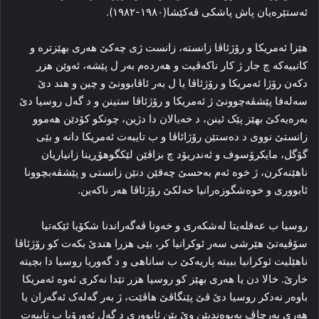
ئەستێرەیان پاش پاشکی ڤەکێشا(١٩٨٠-١٩٨٢).
هێزا ئەمریکا و رۆژئاڤا زانستە، زانست ژی چەکێ هەری بهێزترە و
کانییەکە چ جار ژ کار ناکەڤیت و هەردەم بەر ل پێشە، ئەوێن هزر
دکەن رۆژا ئەمریکا و رۆژئاڤا یا ل بەر ئاڤابوونێ و چین و هند دێ
سەلەفا پێشڤەچوونێ ژ ئەمریکا و رۆژئاڤا ستینن و د گەل روسیا دێ
بەرەیەکێ بهێز پێک ئینن، د خەیالان دا دژین، چونکو کۆدێن هەموو
زانستێ نووی د دەستێن رۆژائاڤا و ب تایبەت ئەمریکا دانە و بێی
گۆگل، مایکرۆسوف و ئەندریۆد چ بزاڤێن لێکگوهۆڕینا زانیاریان
ناهێنەکرن، ژ خوە ئەم بەحسێ چەقێن دنێن زانستی و پێشڤەبچوونا
ئابووری و خوەشگوزەرانیا خەلکێ رۆژئاڤا هەر ناکەین.
روسیا ب عەقلەیتا لەشکەری و خەونا ڤەگەراندنا شکۆیا ئێکەتیا
سۆڤیەتێ هێرشی سەر ئوکرانیا کر، بێی هزرا هندێ بکەت کو رۆژئاڤا
ناهێلیت ئوکرانیا ببیتە پاریەکێ ب ساناهی و د گەوریا روسیا دا بچیتە
خارێ. خالا دن یا هەری بهێز کو روسیا هزر تێدا نەکری ئەوە ئەمریکا
باوەر نەدکر روسیا دێ ڤێ پێنگاڤێ هاڤێت، ژ بەر گەلەک ئەگەران یا
هەری بەرچاڤ پەیوەندیێن وێ یێن ئابووری د گەل ئەورۆپا ب تایبەت