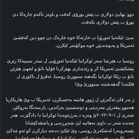
دوو: بهایێ دولاری ب پێش یورۆی کەفت و باوەر ناکەم جارەکا دی
یورۆ ب پێش دولاری بکەڤت.
سێ: ئێکەتیا ئەورۆپا ب خازتەکا خوە جارەک دن چوو دبن کەفشێ
ئەمریکا و پەیوەندیێن خوە موکۆمتر لێکرن.
روسیا ب هێرشا سەر ئوکرانیا ئێکەتیا ئەورۆپی ل سەر سینیەکا زێری
پێشکێشێ ئەمریکا کر و زێدەباری بهێزکرنا قۆلپا ناتۆ و لجهێ هێزێن
ناتۆ ب رێکا ئوکرانیا بگەهنە سنوورێ روسیا، ئەڤرۆ ل باکوری ل
فللنەدا گەهەشتنە سنوورێ وێ!
ژ بەر ڤان ئەگەرێن ل ژوور هاتینە بەحسکرن، ئەمریکا ب وێ هاریکاریا
هەموو پیڤەرێن مەردینی و دوستینیێ بەزاندین، پارسەنگا بەروکێن
شەری ل ١-٩-٢٠٢٢ێ وەرە د بەرژەوەندا ئوکرانیا دا دادگێرت. هەر
چەندە شەر ب داوی نەهاتیە لێ شەپرزەیی و پاشڤەکێشانا
بێسەروبەرا لەشکەرێ روسی، وێ ئێکێ ددەتە دیارکرن کو ئەو چەکێ
ئەمریکا نە ب هەروە پێشكێشی ئوکرانیا کری سەلەفا جەبلخانەیا