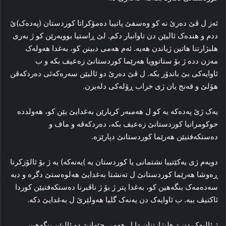
ئه‌ز ل ڤێ ده‌رێ نه‌ کو وه‌سفێ پاتییا دەمۆکراتا کوردستان (پەدەک)ێ
ددم و هنده‌ک ئالیێن دن تاوانبار دکم. لێ ڕاستیا بوویه‌رێن کو ژ به‌ری
هلبژارتنا هاتین ژیاندن هه‌یه‌. ئه‌م هه‌می دبینن کو، به‌غدا هه‌وله‌ک
مه‌زن دده‌ ژ بۆ ستاتوویا هه‌رێما کوردستانێ زه‌عیف بکه‌ و ب
ئاوایه‌کی بێ باندۆر بکه‌. ل ڤێ ده‌رێ دو ئالیێن سه‌ره‌که‌ئی ده‌ردکه‌ڤن
هۆلێ و قه‌نج یان ژی خراب ڕۆله‌کی دله‌یزن.
یه‌ک ژێ پەدەکە یە کو ل هەمبه‌ر کریارێن به‌غدایێ یێن کو، هه‌ولدده‌
حوکومرانیا کوردستانێ زه‌عیف بکه‌، ده‌ردکه‌ڤه‌ و ماف و
ده‌ستکه‌فتیێن هه‌رێما کوردستانێ دپارێزه‌.
دویه‌م ژی یەکێتییا نشتمانی یا کوردستان یە )یەنەکە) یە ژ بۆ ئالۆزکرنا
ڕه‌وشا هه‌رێما کوردستانێ ل ته‌نشتا به‌غدایێ هه‌لوه‌ستێ دگره‌ و دبه‌
سه‌ده‌مه‌ک بنگه‌هین کو، به‌غدا پتر ژ بۆ ژ ناڤبرنا ده‌ستکه‌فتیێن کوردا
ئاکتیڤ ببه‌. ب ئاوایه‌ک دن یەنەک گلیا هه‌ولێرێ ل به‌غدایێ دکه‌.
ژ ئالیه‌ک دن د هلبژارتنان دا ل هه‌می جێهانێ دو ئالیێن بنگه‌هین