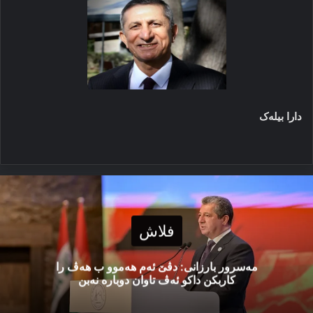
دارا بیلەک
فلاش
مەسرور بارزانی: دڤێ ئەم هەموو ب هەڤ را
کاربکن داکو ئەڤ تاوان دوبارە نەبن