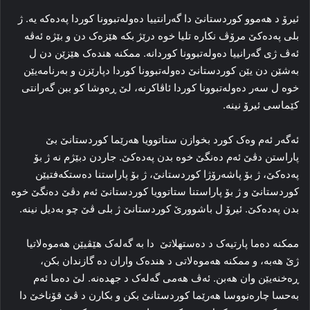
ئیرۆ د هه‌موو کوردستانێ دا گەرانتییا ده‌وله‌تبوونا کوردا پەدەکە یه‌. ژ
بلی پەدەکێ مرۆڤ نکاره‌ تلیا خوه‌ درێژ بکە هێزه‌ک دن و بێژه‌ ئه‌ڤه‌
ئه‌ڤ ژی گەرانییا ده‌وله‌تبوونا کوردانه‌. ممکنه‌ هنده‌ک هێزێن دن ل
به‌شێن دن یێن کوردستانێ ده‌وله‌تبوونا کوردا دپارێزن و به‌رنامه‌یێن
خوه‌ ل سه‌ر ده‌وله‌تبوونا کوردا ئاڤاکرنه‌، لێ ڕه‌وشا کو ببن گەرانتی
کێماسی ئیرۆ نینە.
ئه‌گه‌ر ئه‌م وه‌ک کورد بخوازن ستاتوویا هه‌رێما کوردستانێ بێ
پاراستن دڤێ ئه‌م ده‌نگێ خوه‌ بدن پەدەکێ. جاردن دبێژم نه‌ ژ بۆ
پەدەکێ، ژ بۆ پاشه‌رۆژا کوردستانێ، ژ بۆ پاراستنا ده‌ستکه‌فتیێن
کوردستانێ و ژ بۆ پاراستنا ستاتوویا کوردستانێ ئه‌م دڤێ ده‌نگێ خوه‌
بدن پەدەکێ. ئیرۆ ل باشوورێ کوردستانێ ژ بلی ڤێ چو به‌دیل نینە.
ممکنه‌ ده‌ما پارتیه‌ک د ده‌ستهلاتێ دا به‌ گه‌له‌ک هێڤیێن هه‌موه‌لاتیا
ژێ هه‌به‌، و ممکنه‌ هه‌موه‌لاتی د هنده‌ک واران ده‌ گازندان بکن،
ڕه‌خنه‌یێن وان هه‌بن. ئه‌ڤ هه‌می گه‌له‌ک د جهده‌نه‌. لێ ده‌ما ئه‌م
به‌حسا چاره‌نووسا هه‌رێما کوردستانێ بکن و بکارن د ڤێ قۆناخێ دا