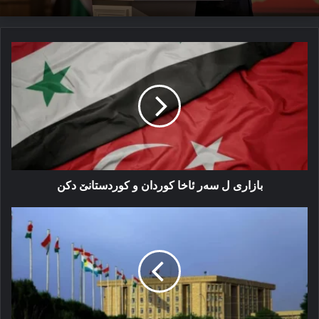
بازاری
ل
سه‌ر
ئاخا
کوردان
و
کوردستانێ
دکن
بازاری ل سه‌ر ئاخا کوردان و کوردستانێ دکن
یەنەکە
دخوازە
هەرێما
کوردستان
برۆخینە
لی
دێ
ب