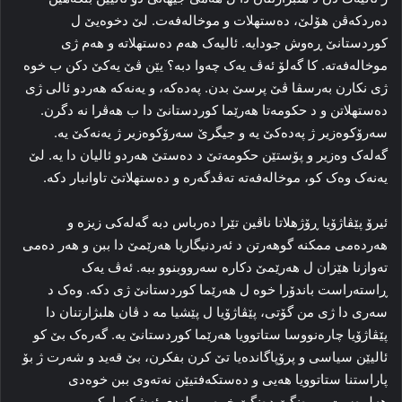
ده‌ردکه‌ڤن هۆلێ، ده‌ستهلات و موخاله‌فه‌ت. لێ دخوه‌یێ ل
کوردستانێ ڕه‌وش جودایه‌. ئالیه‌ک هه‌م ده‌ستهلاته‌ و هه‌م ژی
موخاله‌فه‌ته‌. کا گه‌لۆ ئه‌ڤ یه‌ک چه‌وا دبه‌؟ یێن ڤێ یه‌کێ دکن ب خوه‌
ژی نکارن به‌رسڤا ڤێ پرسێ بدن. پەدەکە، و یەنەکە هه‌ردو ئالی ژی
ده‌ستهلاتن و د حکومه‌تا هه‌رێما کوردستانێ دا ب هه‌ڤرا نە دگرن.
سه‌رۆکوه‌زیر ژ پەدەکێ یه‌ و جیگرێ سه‌رۆکوه‌زیر ژ یەنەکێ یه‌.
گه‌له‌ک وه‌زیر و پۆستێن حکومه‌تێ د ده‌ستێ هه‌ردو ئالیان دا یه‌. لێ
یەنەک وه‌ک کو، موخاله‌فه‌ته‌ ته‌ڤدگه‌ره‌ و ده‌ستهلاتێ تاوانبار دکه‌.
ئیرۆ پێڤاژۆیا ڕۆژهلاتا ناڤین تێرا ده‌رباس دبه‌ گه‌له‌کی زیزه‌ و
هه‌رده‌می ممکنه‌ گوهه‌رتن د ئه‌ردنیگاریا هه‌رێمێ دا ببن و هه‌ر ده‌می
ته‌وازنا هێزان ل هه‌رێمێ دکاره‌ سه‌رووبنوو ببه‌. ئه‌ڤ یه‌ک
ڕاسته‌راست باندۆرا خوه‌ ل هه‌رێما کوردستانێ ژی دکه‌. وه‌ک د
سه‌ری دا ژی من گۆتی، پێڤاژۆیا ل پێشیا مه‌ د ڤان هلبژارتنان دا
پێڤاژۆیا چاره‌نووسا ستاتوویا هه‌رێما کوردستانێ یه‌. گه‌ره‌ک بێ کو
ئالیێن سیاسی و پرۆپاگانده‌یا تێ کرن بفکرن، بێ قه‌ید و شه‌رت ژ بۆ
پاراستنا ستاتوویا هه‌یی و ده‌ستکه‌فتیێن نه‌ته‌وی ببن خوه‌دی
هه‌لوه‌ست و ڕه‌نگێ ده‌نگێ خوه‌ ب بلندی ئه‌شکه‌را بکن.