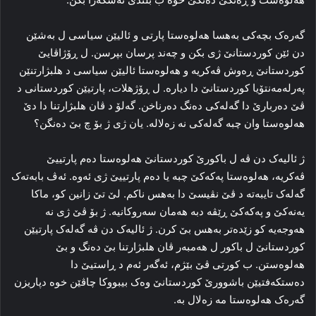
گه‌ره‌ک بچه‌کی به‌هسا هه‌لوه‌ستا پارتی و ئالیێن سیاسی ل به‌شێن
دن ئێن کوردستانێ ژی بکن و چه‌ند پرسان بپرسن. ل ڕۆژاڤایێ
کوردستانێ ڕه‌وش ڤه‌کریه‌ و هه‌لوه‌ستا ئالیێن سیاسی د هلبژارتنێن
پەرلەمەنتۆیا کوردستانێ دا دیارە. ل ڕۆژهلات، پارتیێن کوردستانی د
ڤێ ده‌ربارێ دا گه‌له‌کی ده‌نگ ده‌رناخن. گه‌لۆ د ڤان هلبژارتنا دا دێ
هه‌لوه‌ستا وان چبه‌ گه‌له‌کی نه‌ زه‌لاله‌. یان ژی ژ بۆ چ بێ ده‌نگن؟
ژ ئالیه‌ک دن ڤه‌ ل باکورێ کوردستانێ هه‌لوه‌ستا ده‌م پارتییێ
ڤه‌کریه‌، هه‌لوه‌ستا پەکەکێ چبه‌ یا ده‌م پارتییێ ژی ئه‌وه‌. ئه‌ڤ بابه‌ته‌ک
گه‌له‌ک تایبه‌ته‌ د ڤێ نڤیسێ دا به‌هس ناکم. لێ تێ زانین کو، ماکا
یەنەکێ و پەکەکێ ڕێڤه‌ دبه‌ هه‌مان سه‌روکانیه‌. ژ بۆ ڤێ ژی نه‌
هه‌وجه‌یه‌ کو زێدەتر به‌هس بێ کرن. ژ ئالیه‌ک دن ڤه‌ گه‌له‌ک پارتیێن
کوردستانێ ل باکور ل هەمبه‌ر ڤان هلبژارتنا بێ ده‌نگ و بێ
هه‌لوه‌ستن. ب کورتی ڤێ بێژم، ئه‌گه‌ر ئه‌م د ڕاستیێ دا
ده‌ستکه‌فتیێن باشوورێ کوردستانێ وه‌ک بیبووکا چاڤێن خوه‌ دپاریزن
گه‌ره‌ک هه‌لوه‌ستا مه‌ زه‌لال به‌.