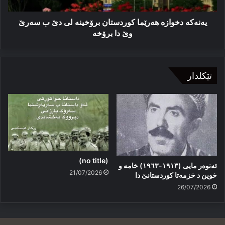
سەرێ
وێ
یەنەکە دخوازە هەرێما کوردستان برۆخینە لی دێ ب سەرێ
دا
وێ دا برۆخە
برۆخە
تێکلدار
(no title)
ئەنوەر مایی (١٩١٣-١٩٦٣) خامە و
21/07/2026
خوین د خزمەتا کوردستانێ دا
26/07/2026