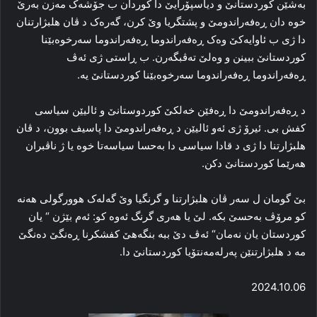
به‌شێن کوردستانێ و دیاسپۆرایێ دا کوردان ب جۆشه‌ک مه‌زن به‌رێ
خوه‌ دان ڕه‌فه‌راندومێ و پشتگریا وێ کرن، گه‌ره‌ک د ڤان هلبژارتنان
دا ژی ب ئاوایه‌کێ وه‌ک ڕه‌فه‌راندوما ڕه‌فه‌راندوما سه‌رخوه‌بێنا
کوردستانێ ببینن و وه‌لێ ته‌ڤبگه‌رن. ب ڕاستی ژی ئه‌ڤ
ڕه‌فه‌راندوما ڕه‌فه‌راندوما سه‌رخوه‌بێنا کوردستانێ یه‌.
د ڕه‌فه‌راندومێ دا ڕه‌فێن خه‌لکێ کوردوستانێ و ئالیێن سیاسی
کفش بی. ئیرۆ ژی ئه‌و ئالیێن د ڕه‌فه‌راندومێ دا پاسیف بوون، د ڤان
هلبژارتنا دا ژی د قادا سیاسی دا به‌حسا سیاسه‌تا خوه‌ یا ژ ناڤبران
هه‌رێما کوردستانێ دکن.
بێ گومان ل سه‌ر ڤان هلبژارتنا و گرنگیا وێ گه‌له‌ک هوورگولی هه‌نه‌
کو مرۆڤ به‌حسێ بکه‌. لێ یا هه‌ری گرنگ ئه‌وه‌ کو: ئه‌م بێژن “ یان
کوردستان یان نه‌مان“ ئه‌ڤ دێ ببه‌ بنگه‌هێ کفشکرنا ڕه‌نگێ ده‌نگێ
مه‌ د هلبژارتنێن پەرلەمەنتۆیا کوردستانێ دا.
2024.10.06