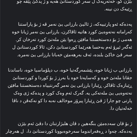
بێژن کو، خه‌ته‌ریه‌ک ل سه‌ر کوردستانێ هه‌یه‌ و ژ پدکێ پێڤه‌ چو
ڕێیه‌ک دن نینە.
پەدەکە ئه‌و پارتییه‌کە، ژ ئالیێ بارزانی یێ نه‌مر ڤه‌ ژ بۆ پاراستنا
که‌راماته‌ نه‌ته‌وه‌یێ کورد هاتیه‌ ئاڤاکرن، بارزانی یێ نه‌مر ژیانا خوه‌
هه‌می ژ بۆ ده‌ستخستنا مافێن ڕه‌وا یێن مله‌تێ کورد ته‌رخان کر.
ئه‌گه‌ر ئیرۆ ئه‌م به‌حسا هه‌رێما کوردستانێ دکن، ئالا کوردستانێ ل
سه‌ر ڤێ خاکێ بلنده‌، ئه‌ڤ به‌رهه‌مێن خه‌باتا بارزانی یێ نه‌مره‌.
بارزانی ب ژیانا خوه‌، پێشمه‌رگه‌تیا خوه‌، ب دپلۆماسیا خوه‌، ناساندنا
جڤاتا مله‌تێ خوه‌ و که‌سایه‌تا خوه‌ یا به‌رز ژ بۆ کوردا و کوردستانێ
ڕێبازه‌ک ئاڤاکر. ڕێبازا بارزانی یێ نه‌مر گەرنتییاە ده‌ستخستنا مافێن
نه‌ته‌وه‌یی یێ مله‌ته‌کی یه‌. گه‌رک ئه‌م وه‌ک کورد و پدەکە ژی وه‌ک
پارتی چو جارا ژ ڤێ ڕێبازا پیرۆز موخالف نه‌به‌ دا کو نه‌که‌ڤن د ناڤا
خه‌له‌تیان دا.
ژ بۆ ڤان سه‌ده‌مێن بنگه‌هین د ڤان هلبژارتنان دا دڤێ ئه‌م بێژن
پەدەکە. چه‌وا د ڕه‌فه‌راندوما سه‌رخوه‌بوونا کوردستانێ دا، ل هه‌رچار