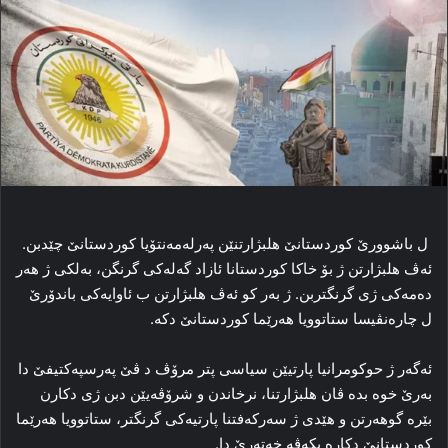
ل باشوورێ کوردستانێ هلبژارتنێن پەرلەمەنتۆیا کوردستانێ چێدبن.
ئه‌ڤ هلبژارتن ژ بۆ خاکا کوردستانا ئازاد گه‌له‌کی گرنگن، به‌لکی ژ هه‌ر
ده‌مه‌کی ژی گرنگتربن. ژ به‌ر کو ئه‌ڤ هلبژارتن ب ئاوایه‌کی باندۆرێ
ل چارەنڤیسا ستاتوویا هه‌رێما کوردستانێ دکه‌.
ئه‌گه‌ر ژ حوکومرانیا پارتیێن سیاسی پتر مرۆڤ د ڤێ په‌رسپه‌کتیفێ دا
به‌رێ خوه‌ بده‌ ڤان هلبژارتنا، نرخاندن و شرۆڤه‌یێن دبن ژی دکارن
بێره‌ گوهه‌رتن و هێدی ژ سه‌رکه‌فتنا پارتیه‌کی گرنگتر، ستاتوویا هه‌رێما
کوردستانێ دکاره‌ بکه‌ڤه‌ خه‌ته‌رێ دا.