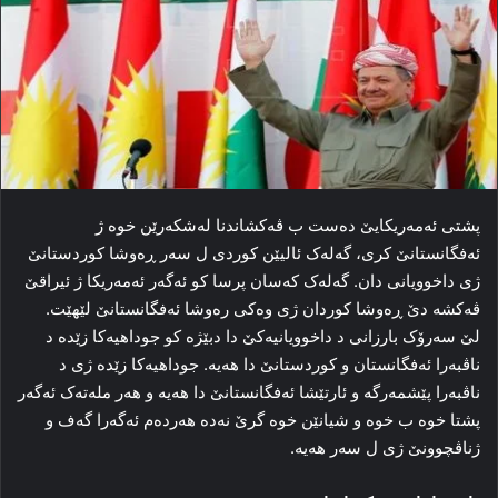
پشتی ئەمه‌ریکایێ ده‌ست ب ڤه‌کشاندنا له‌شکه‌رێن خوه‌ ژ
ئه‌فگانستانێ کری، گه‌له‌ک ئالیێن کوردی ل سه‌ر ڕه‌وشا کوردستانێ
ژی داخوویانی دان. گه‌له‌ک که‌سان پرسا کو ئه‌گه‌ر ئەمه‌ریکا ژ ئیراقێ
ڤه‌کشه‌ دێ ڕه‌وشا کوردان ژی وەكی رەوشا ئەفگانستانێ لێھێت.
لێ سه‌رۆک بارزانی د داخوویانیه‌کێ دا دبێژە كو جوداهیه‌کا زێده‌ د
ناڤبه‌را ئه‌فگانستان و کوردستانێ دا هه‌یه‌. جوداهیه‌کا زێده‌ ژی د
ناڤبه‌را پێشمه‌رگه‌ و ئارتێشا ئه‌فگانستانێ دا هه‌یه‌ و هه‌ر مله‌ته‌ک ئه‌گه‌ر
پشتا خوه‌ ب خوه‌ و شیانێن خوه‌ گرێ نه‌ده‌ هه‌رده‌م ئه‌گه‌را گه‌ف و
ژناڤچوونێ ژی ل سه‌ر هه‌یه‌.