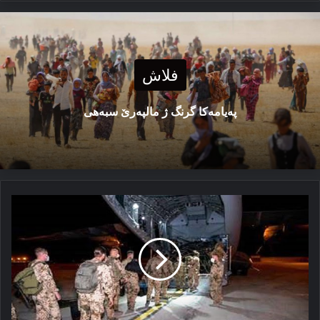
فلاش
پەیامەكا گرنگ ژ مالپەرێ سبەهی
بۆچی
ئەمریکا
خوە
ژ
ئەفگانستانێ
ڤەکێشا