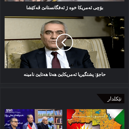
بۆچی ئەمریکا خوە ژ ئەفگانستانێ ڤەکێشا
حاجۆ:
پشتگیریا
ئه‌مریکایێ
هه‌تا
ھەتایێ
نامینه
حاجۆ: پشتگیریا ئه‌مریکایێ هه‌تا ھەتایێ نامینه
تێکلدار