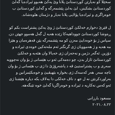
سحێلا کو نه‌یارێن کوردستانێ پلانا وێ یه‌کێ هه‌بوو ئیراده‌یا گه‌لێ
کوردستانێ بشکینن، لێ به‌لێ پێشمه‌رگه‌ و گه‌لێ کوردستانێ ب
خوه‌راگری و ئیراده‌یا پۆلایی پلانا نه‌یار و دژمنان هلوه‌شاند.
ل ڤێرێ دخوازم خه‌لکێ کوردستانێ ژ وێ یه‌کێ پشتراست بکم کو
ڕه‌وشا کوردستانێ جووداهیه‌کا زێده‌ هه‌یه‌ ل گه‌ل هه‌موو جهێن دن.
سپاس ژ بۆ خوه‌دایێ مه‌زن کو مه‌ پێشمه‌رگه‌ یێن قه‌هره‌مان و هێزا
مه‌ هه‌یه‌ و ژ هه‌موویان ژی گرنگتر ئه‌م مله‌ته‌کین خوه‌دی ئیراده‌ و
دۆزین. ئه‌گه‌ر دژمن و نه‌حه‌زان ژی خه‌یالا وان ھئه‌به‌ و خه‌لکێ
کوردستانێ ئازار بدن، چو ده‌مه‌کی ئه‌و ب هێسانی ژ بۆ وان نه‌چوویه‌
سه‌ری و ب پشتراستیێ ڤه‌ د پاشه‌رۆژێ دا ژی ب هێسانی ژ بۆ وان
ناچه‌ سه‌ر. هه‌ر که‌سه‌ک ژی بخوازه‌ بێهیڤیێ و خوه‌بکێمزانین و
به‌راوردکرنێن نه‌ ل جھ د ناڤ خه‌لکی دا به‌لاڤ بکه‌ دیاره‌ هێشتا ژی
ئه‌و که‌س نه‌کاریه‌ د ئیراده‌ و خوه‌راگریا گه‌لێ خوه‌ تێبگه‌هه‌.
مسعود بارزانی
۲۰۲۱.۰۸.۲۲