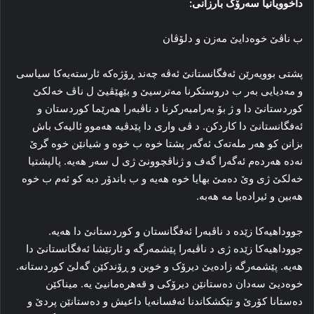
داخوویانیا سه‌رۆک بارزانی:
ب ناڤێ خوه‌دایێ مه‌زن و دلۆڤان
پشتی بوویه‌رێن ئه‌فگانستانێ ئه‌ڤه‌ چه‌ند ڕۆژه‌که‌ ئارسته‌یه‌کا سیاسی
و مه‌دیایی به‌ر ب دروستکرنا مه‌ترسیێ و بێهێڤیێ ل ناڤ خه‌لکێ
کوردستانێ دا و ژ بۆ به‌رامبه‌رکرنا د ناڤبه‌را هه‌رێما کوردستان و
ئه‌فگانستانێ دا کاردکن. د ڤی واری دا پێدڤیه‌ هه‌موو ئالیه‌ک باش
بزانن کو هه‌ر مله‌ته‌ک ئه‌گه‌ر پشتا خوه‌ ب خوه‌ و شیانێن خوه‌ گرێ
نه‌ده‌ هه‌رده‌م ئه‌گه‌را گه‌ف و ژناڤچوونێ ژی ل سه‌ر هه‌یه‌. پالپشتیا
خه‌لکێ ژی وێ ده‌مێ بهایا خوه‌ هه‌یه‌ و ب باندۆر دبه‌ کو ئه‌م ب خوه‌
هه‌بین و ئیراده‌یا مه‌ هه‌به‌.
جووداهیه‌کا زێده‌ د ناڤبه‌را ئه‌فگانستان و کوردستانێ دا هه‌یه‌.
جووداهیه‌کا زێده‌ ژی د ناڤبه‌را پێشمه‌رگه‌ و ئارتێشا ئه‌فگانستانێ دا
هه‌یه‌. پێشمه‌رگه‌ زاده‌یێ دیرۆک و خوین و ڕۆندکێن گه‌لێ کوردستانه‌.
خوه‌دیێ سه‌دان ده‌ستانێن دیرۆکی و قه‌هره‌مانیێ یه‌. میناکێن
ده‌ستانا کۆرێ و تێکشکاندنا ئه‌فسانه‌یا داعیش و ده‌ستانێن پردێ و