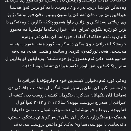
وه‌لاته‌کن کو تێدا دژین. ئه‌ز د وێ باوەریێ دامە كو پرس ئه‌وا ھەستا
عیراقیبوونێ نین، دڤێ ئه‌م ڤێ ڕاستیێ ببینین، دڤێ فۆرموله‌ک ژ بۆ
وی وه‌لاتی په‌یدابکین و بزانین چاوا هه‌موو پێکڤه‌ بکارین د وه‌لاته‌کی دا
بژین کو ژێره‌ تێگۆتن عیراق. دڤێ عیراق بنگه‌ها کۆمکرنا مه‌ هه‌موو
ئالیان بە، ئه‌م جڤاکه‌ک گه‌له‌ک جوودانه‌، لێ به‌لێ ئه‌ز باوه‌رم
خوه‌شکیا عیراقێ د وێ یه‌کێ دایه‌ کو مه‌ کورد هه‌نە، عه‌ره‌ب هه‌نه‌،
مه‌سیحی هه‌نه‌، تورکمه‌ن، ئێزدی و سائیبه‌ و ھتد…. هه‌نه‌، مه‌ ئه‌ڤە
هه‌موو هه‌نه‌. دڤێ ئه‌م هه‌موو ژ بۆ خوه‌ تشته‌ک په‌یدابکین کو بکارین ل
سه‌ر ڕێکبکه‌ڤین، ئه‌ز باوه‌ر دكەم عیراقێ تشتەك وسا دڤێت.
وه‌کی کورد ئه‌م دخوازن کێشه‌یێن خوه‌ د چارچۆڤەیا عیراقێ دا
چاره‌سه‌ر بکن، لێ به‌لێ پرسیار ئه‌وه‌ ئه‌گه‌ر ل به‌غدا ب چاڤه‌کی دن
ته‌ماشا ڤان پێکهاتان بێ کرن، بێگومان کێشه‌ دروست دبە، کێشه‌ ل
عیراقێ ل سه‌ر چ دروست بوویه‌؟ سالا ۲۰۱۲ و ۲۰۱۳ ئه‌وا کو ل
فه‌ڵووجه‌ ڕوو دا و خوه‌پێشاندان ده‌ستپێکر، ئه‌وان ب ته‌نێ داخوازا
هنده‌ک خزمه‌تگوزاریان دکر، لێ به‌لێ ژ به‌ر کو هاتن پشتگوه خستن،
د ئه‌نجامێ دا بوو سه‌ده‌ما وێ یه‌کێ کو داعش دروست ببە. ئه‌ڤ