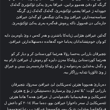
گرنگه‌ كو دڤێ هه‌موو بزانین، عیراقا به‌رێ یەكێ ئۆكتۆبرێ گه‌له‌ک
جوودایه‌ ژ عیراقا پشتی ئۆكتۆبەرێ، گه‌له‌ک گه‌له‌ک ژی گرنگه‌
سیاسه‌تمه‌دارێن عیراقێ وێ یەكێ تێبگەھن کو گه‌لێ عیراقێ
جاره‌کی دن قه‌بوول ناکه‌ ڕه‌وش ڤه‌گه‌رە به‌ری یه‌کێ ئۆكتۆبەرێ.
گه‌لێن عیراقێ هێژایی ژیانه‌کا باشترن و ھەر كەس د وێ باوەریێ دایە
كو وان خوه‌پێشاندانان په‌یاما خوه‌ گەھاندە ده‌ستهلاتدارێن عیراقێ.
نێچیرڤان بارزانی بەحسا رۆلا ھەرێما كوردستانێ كر و دیار كر كو
هه‌رێما کوردستانێ ڕۆله‌کا مەزن دلیزە كو رەوش ل عیراقێ ئارام ببە
و دگەل بەغدایێ به‌رده‌وامه‌ ژ بۆ کو رێیەكا چارەسەریێ ببینن و عیراق
ژ وێ ئالۆزیا تێدایە رزاگار ببە.
دەربارێ ھەبوونا ھێزێن ئەمریكایێ لئ عیراقێ سەرۆك نێچیرڤان
بارزانی گۆت: “بلا ئەم ژ وێ پرسیارێ ده‌ستپێبکن: ژ بۆ چ هێزێن
ئەمریكایێ و هه‌ڤپه‌یمانیا ناڤده‌وله‌تی ل عیراقێ هه‌نه‌؟ هاتنا هێزێن
ئئەمریكایێ ل سه‌ر داخوازا عیراقێ بوو، ده‌ما سالا ۲۰۱٤ کو داعش ل
فرۆکخانه‌یا به‌غدایێ نێزیک بوو، حکوومه‌تا عیراقێ ب ڕێیا ئه‌نجومه‌نا