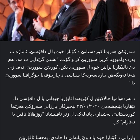
سه‌رۆکێ هه‌رێما کوردستانێ د گۆتارا خوه‌ یا ل داڤۆسێ، ئاماژه‌ ب
به‌رده‌وامبوونا کریزا سووریێ کر و گۆت، “تشتێ گرێدایی ب مه‌، ئه‌م
دێ ئالیکاریا برایێن خوه‌ ل سووریێ بکن، کوردێن سووریێ. ئه‌ڤ ژی
هه‌تا ئەوبگەهن چاره‌سه‌ریه‌کا سیاسی د چارچۆڤه‌یا جۆگرافیا سووریێ
دا.”
د به‌رده‌وامیا چالاکیێن ل کۆربه‌ندا ئابۆریا جیهانی یا ل داڤۆسێ دا،
ئێڤاریا پێنچشه‌مێ ۲۳/۰۱/۲۰۲۰ نێچیرڤان بارزانی سه‌رۆکێ هه‌رێما
کوردستانێ، به‌شداری پانەلەكێ ل ژێر ناڤنیشانا “رۆژهلاتا ناڤین یا
نه‌ئارام” کر.
بارزانی د گۆتارا خوە یا د وێ پانەلێ دا خاندی، به‌حسا ئالۆزیێن