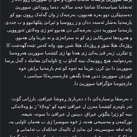
ئه‌نجاما سیاسه‌ته‌کا شاشا چه‌ند سالایه‌. ده‌ما ڕوودانێن سووریێ
ده‌ستپێکرن دوو به‌ره‌ هه‌بوون، به‌ره‌یه‌ک ژ وان گه‌له‌ک ڕوون بوو کو
یارمه‌تیا به‌شار ئه‌سه‌د ددان و ژ ڕووسیا و ئیرانێ پێکهاتبوو و ب جددی
یارمه‌تیا سووریه‌ ددن. به‌ره‌یه‌کی دن هه‌بوو ئه‌و ژی وه‌لاتێن ئه‌ورووپی
و هه‌روەها ئەمریكایێ ژی کو نه‌ ستراته‌ژی و نه‌ نێرینا وان هه‌بوو،
ڕۆژه‌ک هێلا سۆر و ڕۆژه‌ک هێلا شین بوو، واته‌ که‌س تێنه‌دگهەشت كا
چ تێکرن. ژبەر ڤێ یه‌کێ ژی هه‌تا نها ژی کێشه‌یا سووریێ هه‌روەسا
به‌رده‌وامه‌، هیچ ڕوونیه‌ک نینه‌ گه‌لۆ ب چ ئاوایه‌کێ معاملە د گه‌ل پرسا
سووریێ دا بێ کرن. نێرینا مه‌ ئه‌وه‌ کو ئەم یارمه‌تیا برایێن خوه‌
کوردێن سووریێ ددین هه‌تا بگەهن چاره‌سه‌ریه‌کا سیاسی د
چارچێوه‌یا جۆگرافیا سووریێ دا.
د به‌رسڤا پرسیاره‌کێ دا د ده‌ربارێ ڕه‌وشا عیراقێ، بارزانی گۆت:
ئه‌ز باوه‌رم کێشه‌یا مه‌زن ل عیراقێ ئه‌وه‌ کو “وەلاِء” ژ بۆ وه‌لاته‌کی
نینه‌ كو ژێرا بێگۆتن عیراق، دبینین ل عیراقێ دا سونه‌، شیعە،
تورکمه‌ن و مه‌سیحی هه‌نه‌، ژ خوه‌ سویسرا ژی ب هه‌مان ئاوایی یه‌،
واته‌ ئه‌ڤە سویسرینه‌، لێ به‌لێ ل ئالیه‌ک خه‌لکه‌ک ب ئەلمانی و
خه‌لکه‌کی دن ب فرانسی و زمانێن دن دپه‌یڤن، کو هه‌موو ژی گرێدایی