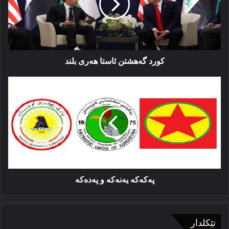
بلند
کورد گەهشتن ئاستا هه‌ری بلند
پەکەکە
یەنەکە
و
پەدەکە
پەکەکە یەنەکە و پەدەکە
تێکلدار