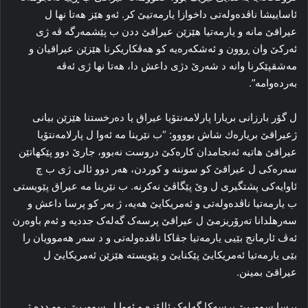
ئاساییشا ناڤده‌وله‌تی داخوازا یارمه‌تیێ کر. ئه‌و هێز هه‌تا نها ل
عیراقێ مانه‌ و یارمه‌تیا هێزێن عیراقێ ددن ب پێشمه‌رگه‌ ڤه‌ ژی
ئه‌رکێ وان ڕوون و ئه‌شکه‌ره‌یه‌ کو هه‌ڤکاریکرنا هێزێن عیراقیان و
مه‌شقپێکرنا وانه‌ د شه‌رێ دژی داعش دا، هه‌تا نها ژی ئه‌ڤه‌
به‌رده‌وامه‌”.
ل گۆر بارزانی بریارا پارلامەنتۆیا عیراق یا دەرخستنا ھێزێن بیانی
ژعیراقێ بریارەك شاش بوووو: “ب نێرینا مه‌ ئه‌وا ل پارلامەنتۆیا
عیراقێ هاتیه‌ ئه‌نجامدان کاره‌کێ دروست نه‌بوو، جارێ دوو پێکهاتێن
سه‌ره‌کی ل عیراقێ کو سوننه‌ و کوردن، هه‌ر دوو ئالی ژی ب چ
ئاوایه‌کی پشتگیری ل وێ پێگاڤێ نه‌کرنه‌. ب نێرینا مه‌ عیراق پێویستی
ب یارمه‌تیا ناڤده‌وله‌تی و ئەمریكایێ هه‌یه‌، ژ به‌ر کو پرسا داعش و
سه‌رهلدانا ته‌رۆریزمێ ل عیراقێ پرسه‌ک گه‌له‌ک جددیه‌ و ئه‌م باوه‌رن
ئه‌ڤ ئارمانج بێیی یارمه‌تیا جڤاکا ناڤده‌وله‌تی و د سه‌ر هه‌موویان را
بێی یارمەتیا ئەمریكایێ پێکنایێ و پێویسته‌ هێزێن ئەمریكایێ ل
عیراقێ بمینن.
پرسا سووریێ پرسه‌کا گه‌له‌ک ئالۆزه‌ و ئه‌وا ل سووریێ ڕوو دده‌ ژ