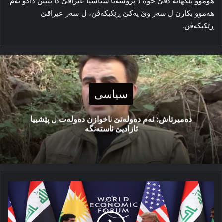
ھوموو پێکهاتە دڤێ خوه‌ د پرۆسه‌یا سیاسیا عیراقێ دا ببینن داکو ئه‌م
هه‌موو بکارن ل سه‌ر وێ یەكێ ڕێکبکه‌ڤن، ل سه‌ر عیراقێ
ڕێکبکه‌ڤن.
سیاسی
دەمیرتاش: ئەم دەولەتێ ناخوازن دەولەت ل پێشییا
ئازادیێ ئاستەنگە
کورد
گەهشتن
ئاستا
هه‌ری