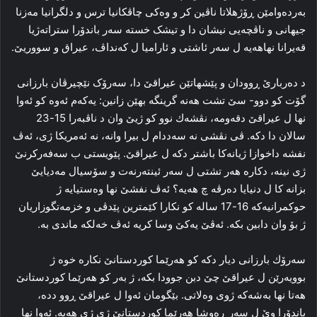
به‌رده‌وامێن ڕۆژهلاتا ناڤین كر و وه‌کی چاڤکانیا ترس و دلگرانیا مه‌زنا
جیهانی و ناڤچه‌یی نیشان دا و تیشک خستە سه‌ر باندۆرا ستراته‌ژیا
قه‌یرانا نهاھەیە ل سه‌ر ئاشتی و ئارامیا ل که‌نداڤ، عیراق و سووریێ.
د ده‌ربارێ ڕوودان و پێشهاتێن عيراقێ دا، سه‌رۆک نێچیرڤان بارزانی
گۆت كو دوو- سێ تشت هه‌نه‌ گرینگه‌ بھێن زانین: یه‌که‌م ئەوە كو ئەوا
نھا ل عیراقێ دقەومە، نڤشەك نوو كو ژیێ وان د ناڤبەرا 15-23
سالان دا دكە. ڤی نڤشی نه‌ سەددام ل بیرا وانه‌، نه‌ ئەمریکا ژی، ئه‌ڤ
نفشه‌ داخوازا ژیانه‌کا باشتر دکه‌ ل عیراقێ. پێویستی ب سه‌فه‌رکرنێ
ژی نینه‌، دکارە هه‌ر تشتی ل سه‌ر ئینته‌رنه‌ت و سۆسیال مه‌دیایێ
بزانە كا ل دنیایا ده‌رڤه‌ چ هه‌یه‌؟ ئه‌ڤ نفشێ نها وه‌ستیایه‌ ژ
حوکمرانیه‌که‌ 16-17 ساله‌ کو نکارا کێمترین پێدڤی و خزمه‌تگوزاریان
ژ بۆ وان دابین بکه‌. ئه‌ڤێ یەكێ وسا کریه‌ ئه‌ڤ خه‌لکه‌ ماندی بە.
سەرۆك بارزانی دیار دكە كو هه‌رێما کوردستانێ نکارە خوه‌ ژ
بوویەرێن ل عیراقێ چێ دبن جوودا بکە، ژ بەر كو ھەرێما كوردستانێ
ھەتا نھا به‌شه‌کە ژوی وه‌لاتی. بێگومان ئه‌وا ل عیراقێ ڕوو دده‌،
باندۆرا وێ ل سه‌ر ڕه‌وشا ھەرێما كوردستانێ ژی ژی هه‌یه‌. ئه‌وا نها