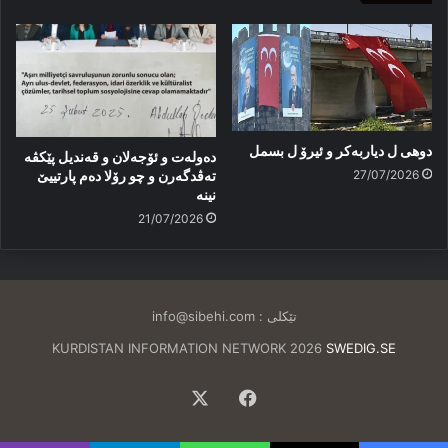
دوهی ل دیاربەکر و ئیرۆ ل بسمل
دەولەت و ئۆجەلان و قەندیل پێکڤە
27/07/2026
تەڤدگەرن و چو رۆلا دەم پارتییێ
نینە
21/07/2026
تێکلی :
info@sibehi.com
KURDISTAN INFORMATION NETWORK 2026
SWEDIG.SE
Facebook
X