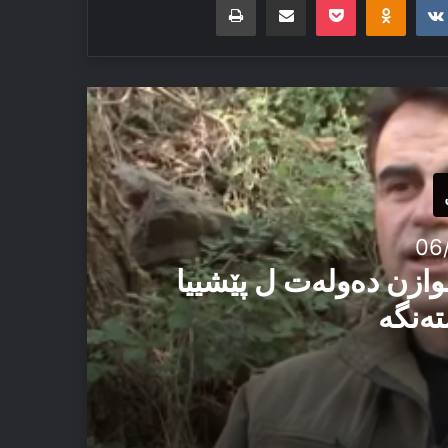
06
وازن دەولەت ل پێشییا
تەنگە
یێ ئاستەنگە