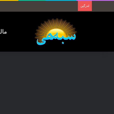
لەزگین
مال