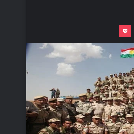
Odnoklassnik
Pocket
VKon