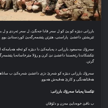
بارزانی دبێژە كو یێ كو ل سەر قادا جەنگێ، ل سەر ئەردی و ل ب
ئێریشێن داعشێ پاراستی، ھێزێن پێشمەرگەیێ كوردستانێ بوو.
سەرۆك مەسعود بارزانی د پەیامەكێ دا دبێژە كو ئەڤە ھەیامەكە 
تێكشكاندنا رێخستنا داعشێ تێ كرن و رۆلا مێرخاسانەیا پێشمەر
گرتن.
سەرۆك بارزانی دبێژە كو شەرێ دژی داعشێ شەرەكێ ب ساناھێ
ھەڤئاھەنگی و كارێ ھەڤبەش ھەبوو.
تێكستا پەیاما سەرۆك بارزانی:
ب ناڤێ خوه‌دایێ مه‌زن و دلۆڤان