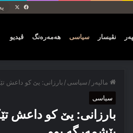
Facebook
X
پەر
نڤیسار
سیاسی
ھەمەرەنگ
ڤیدیو
مالپەر
/
سیاسی
/
بارزانی: یێ كو داعش ت
سیاسی
بارزانی: یێ كو داعش ت
پێشمەرگە بوو