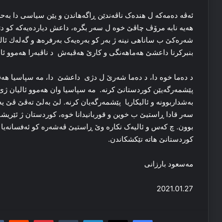
ئه‌ڤە ده‌مه‌که‌ ل هنده‌ک ناڤه‌ندێن ڕاگەهاندن و یێن سیاسی دا‌
هه‌یه‌ نابە مرۆڤ چاڤێ خوە ل سەر بگرە، داعش دیارده‌یه‌که‌ کو د
شه‌ره‌کێ ب ساناھی نینه‌ ژ به‌ر کو به‌ره‌یه‌ک به‌رفره‌ھ و گەلەك ئ
بنبركرنا داعشێ هه‌ماهه‌نگی و کارێ هه‌ڤبه‌ش د ناڤبەرا هه‌موو ئالیا
د ده‌ما خوه‌ دا، د دەما شه‌رێ ل دژی داعشێ دا، مه‌ سپاسیا هه‌ڤپ
پێشمه‌رگه‌یێن کوردستانێ كرنە. مە سپاسیا وان هه‌موو ئالیان ژی 
به‌شداربوونه و ئالیكاریا پێشمه‌رگه‌یان كرنە‌. لێ به‌لێ تەڤێ ڤێ ی
سه‌ر قادا ڕاستیێ ب خوین و قوربانیدانا خوه‌، کوردستان ژ ئێری
بوون. چ که‌س و ئالیه‌ک نکارە وێ ڕاستیێ ڤه‌شه‌رە کو ئه‌فسانه‌یا
کوردستانێ هاته‌ تێکشکاندن.
مه‌سعود بارزانی
2021.01.27
it
nterest
Tumblr
LinkedIn
Facebook
X