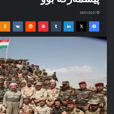
28/01/2021
i
takte
Reddit
Pinterest
Tumblr
LinkedIn
Facebook
X