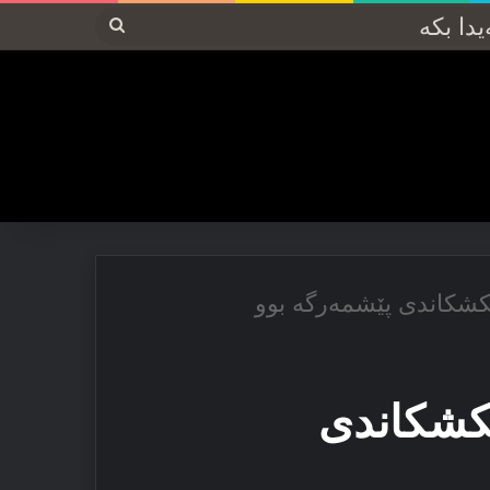
پەیدا
بکە
ێكشكاندی پێشمەرگە بوو
ێكشكاندی