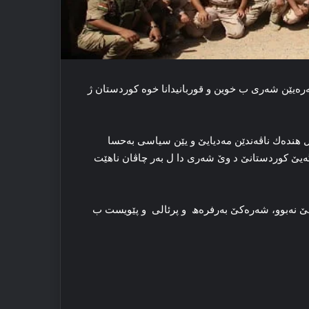
ەرەیێن شەری ب خوین و قوربانیدانا خوە كوردستان ژ
ل ھندەك ناڤەندێن مەدیایێ و یێن سیاسی بەحسا
گەیێ كوردستانێ د وێ شەری دا ل بەر چاڤان ناھێت
 نەبوو، شەرەكێ بەرفرەھ و پرئالی و پێویست ب