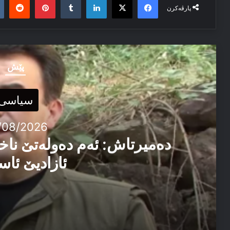
پارڤەکرن
پێش
سیاسی
/08/2026
دەمیرتاش: ئەم دەولەتێ ناخ
ئازادیێ ئاس
06/08/2026
دەمیرتاش: ئەم دەولەتێ ناخوازن دەولەت ل پێشییا ئازاد