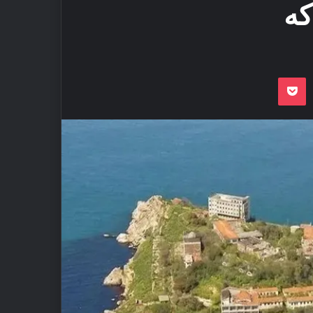
کە
Odnoklassnik
Pocket
VKon