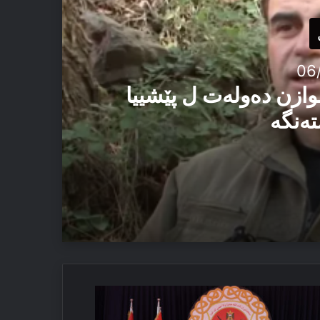
06
وازن دەولەت ل پێشییا
تەنگە
یێ ئاستەنگە
كگرتنا
 ئەڤ تاوان دوبارە نەبن
شمه‌رگه‌ى