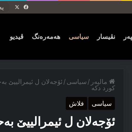
Facebook
X
پەر
نڤیسار
سیاسی
ھەمەرەنگ
ڤیدیو
مالپەر
/
سیاسی
/
ئۆجەلان ل ئیمرالییێ بەح
کورد دکە
سیاسی
فلاش
ئۆجەلان ل ئیمرالییێ بەح