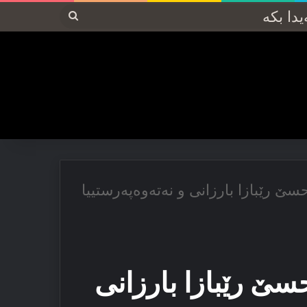
پەیدا
بکە
سێ رێبازا بارزانی و نەتەوەپەرستییا
سێ رێبازا بارزانی