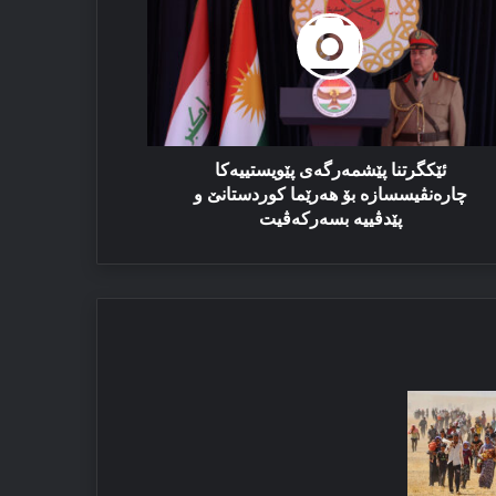
ويستييه‌كا
ره‌نڤيسسازه‌
‌رێما
ردستانێ
ڤييه‌
ه‌ركه‌ڤيت
ئێكگرتنا پێشمه‌رگه‌ى پێويستييه‌كا
چاره‌نڤيسسازه‌ بۆ هه‌رێما كوردستانێ و
پێدڤييه‌ بسه‌ركه‌ڤيت