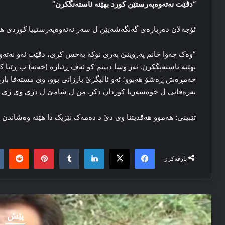
“دڤێت نەتەوەپەرستێن کورد بهێنە ئاستەنگکرن”
ئۆجەلان دەربارەی گەنگەشەیێن ل سەر نەتەوەپەرستییا کوردی ه
“وەک چەوا خانم پەروینێ بەری نوکە بەحس کری، دڤێت ئەو نەتەو
بهێنە ئاستەنگکرن. ئەز وسا دبینم کو ئەڤ ڕێبازە (خەتە) ب ڕێیا ک
حەمڕەش ڕەشۆ هەبوو؛ ئەو ئالیگرێ بارزانی بوو، وی مستەفا بار
بەرەڤانی ل خوەسەریا کوردان دکر. من ل شامێ ل دژی وی ژی 
تێبینی: هەموو هەڤدیتنا وی دێ د دەمەک نێزیک دا هێتە وەشاندن
it
nterest
Tumblr
LinkedIn
Facebook
X
پارڤەکرن
پێش