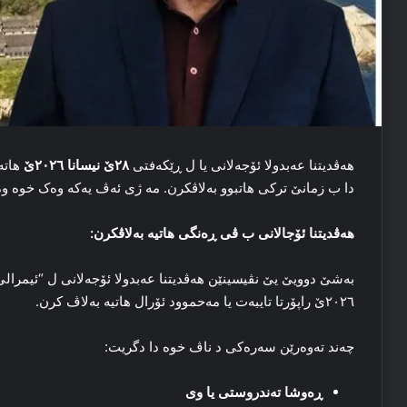
هەڤدیتنا عەبدولا ئۆجەلانی یا ل ڕێکەفتی
٢٨ێ نیسانا ٢٠٢٦ێ
هاتە
دا ب زمانێ ترکی هاتبوو بەلاڤکرن. مە ژی ئەڤ یەکە وەک خوە وە
هەڤدیتنا ئۆجالانی ب ڤی ڕەنگی هاتیە بەلاڤکرن
:
٢٠٢٦ێ راپۆرتا تایبەت یا مەحموود ئۆرال هاتیە بەلاڤ کرن.
چەند تەوەرێن سەرەکی د ناڤ خوە دا دگریت:
ڕەوشا تەندروستی یا وی