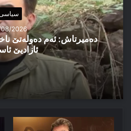
سیاسی
/08/2026
دەمیرتاش: ئەم دەولەتێ ناخ
ئازادیێ ئاس
06/08/2026
دەمیرتاش: ئەم دەولەتێ ناخوازن دەولەت ل پێشییا ئازاد
04/08/2026
پەیاما
ئێ
مەسرور بارزانی: دڤێ ئەم هەموو ب هەڤ را کاربکن داکو
سەرۆکێ
پێ