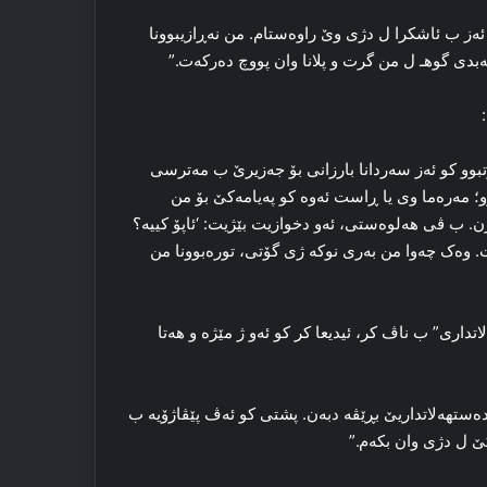
ەز ب ئاشکرا ل دژی وێ راوەستام. من نەڕازیبوونا
بدی گوهـ ل من گرت و پلانا وان پووچ دەرکەت.”
تبوو کو ئەز سەردانا بارزانی بۆ جەزیرێ ب مەترسی
و؛ مەرەما وی یا ڕاست ئەوە کو پەیامەکێ بۆ من
ن. ب ڤی هەلوەستی، ئەو دخوازیت بێژیت: ‘ئاپۆ کییە؟
 وەک چەوا من بەری نوکە ژی گۆتی، تورەبوونا من
تداری” ب ناڤ کر، ئیدیعا کر کو ئەو ژ مێژە و هەتا
ەستهەلاتداریێ بڕێڤە دبەن. پشتی کو ئەڤ پێڤاژۆیە ب
ێ ل دژی وان بکەم.”