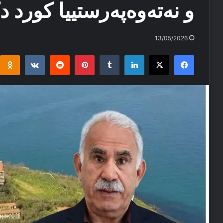
و نەتەوەپەرستییا کورد د
13/05/2026
i
takte
Reddit
Pinterest
Tumblr
LinkedIn
Facebook
X