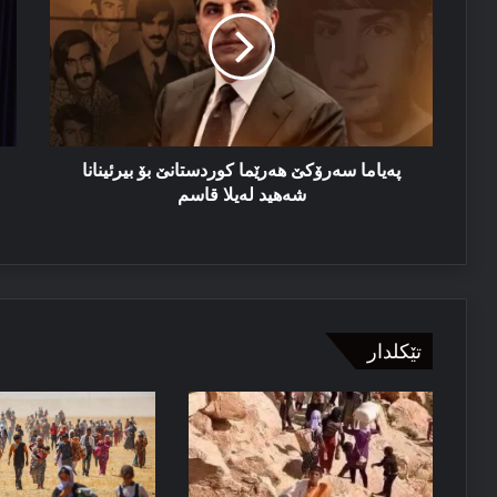
هەرێما
پێ
کوردستانێ
چا
بۆ
بۆ
بیرئینانا
هه
شەهید
كو
لەیلا
و
قاسم
پێد
بس
پەیاما سەرۆکێ هەرێما کوردستانێ بۆ بیرئینانا
شەهید لەیلا قاسم
تێکلدار