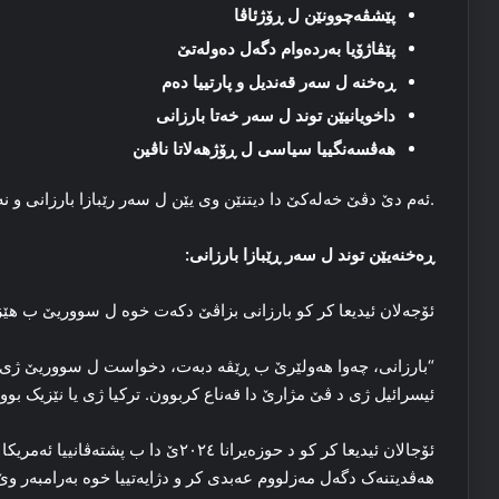
پێشڤەچوونێن ل ڕۆژئاڤا
پێڤاژۆیا بەردەوام دگەل دەولەتێ
ڕەخنە ل سەر قەندیل و پارتییا دەم
داخویانیێن توند ل سەر خەتا بارزانی
هەڤسەنگییا سیاسی ل ڕۆژهەلاتا ناڤین
.ئەم دێ دڤێ خەلەکێ دا دیتنێن وی یێن ل سەر رێبازا بارزانی و ن
ڕەخنەیێن توند ل سەر ڕێبازا بارزانی
:
ئۆجەلان ئیدیعا کر کو بارزانی بزاڤێ دکەت خوە ل سووریێ ب هێ
“بارزانی، چەوا هەولێرێ ب ڕێڤە دبەت، دخواست ل سووریێ ژی هەبو
ئیسرائیل ژی د ڤێ مژارێ دا قەناع کربوون. ترکیا ژی یا نێزیک بوو
ئۆجالان ئیدیعا کر کو د حوزەیرانا ٢٠٢٤ێ
هەڤدیتنەک دگەل مەزلووم عەبدی کر و دژایەتییا خوە بەرامبەر وێ 