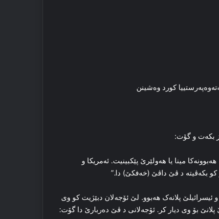
ەتەوەپەرستییا کورد وەشینن
ز بکەت و گۆت:
ونەکا مینا یا هەولێرێ پێکبینیت. ئەمریکا و
 کو بکەڤیتە د ڤێ داڤێ (خەفکێ) دا.”
 دا ب پشتەڤانییا ئەمریکا و ئیسرائیلێ پلانەک هەبوو. لێ ئۆجەلان دبێژیت کو وی
پلانێ بۆ وی دیار کر. ئۆجەلانی د ڤێ دەربارێ دا گۆت: