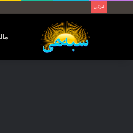
لەزگین
مال