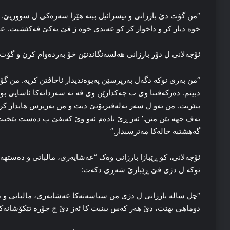
“من گۆت دێ بارزانی و ئیسرائیل ببنە هێزا سەرەکی ل سووریێ. ئ
خوە دیار کر و داخواز کر کو عەبدی خوە ژ ڤێ یەکێ ڤەکێشیت. عە
ئۆجەلانی ل دۆر بارزانی هەلسەنگاندنێن خۆ بەردەوام کرن و گۆت:
“من بەری نوکە دگەل بەرپرسێن پەیوەندیدار ئاخاڤتن کریە. من گۆ
دبینم. دەرکەفتنا وی ب چەکدارێن وی ڤە نە سەردانەکا ئاسایی بو
بنێریت. من ئەو ل سەر تەلەڤیزیۆنێ دیت و من بەرپرس هایدار کر
ئەڤ جهە یێن منن.’ ئەز ڕێ نادەم ئەو وێ کەیفێ ب دەست بێخیت.
گەهشتیە خالەکا مەترسیدار.”
ئۆجەلانی، کو ڕێبازا بارزانی وەک “عەشایەری، مالباتی و دەستهەلا
نوکە ل دژی ڤێ ڕێبازێ شەڕی دکەت:
“چل سالە بارزانی ل دژی من سیاسەتەکا عەشایەری، مالباتی و د
دوماهی بهێت، دێ هەر کەس بینیت کا ئەز دێ چ جۆرە تێکۆشانەک