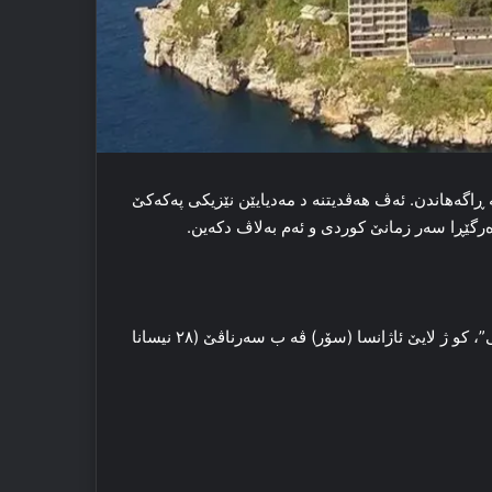
 ڕاگەهاندن. ئەڤ هەڤدیتنە د مەدیایێن نێزیکی پەکەکێ
رگێڕا سەر زمانێ کوردی و ئەم بەلاڤ دکەین.
بەشێ دوویێ یێ نڤیسینێن هەڤدیتنا عەبدولا ئۆجەلانی ل “ئیمرالی”، کو ژ لایێ ئاژانسا (سۆر) ڤە ب سەرناڤێ (٢٨ نیسانا