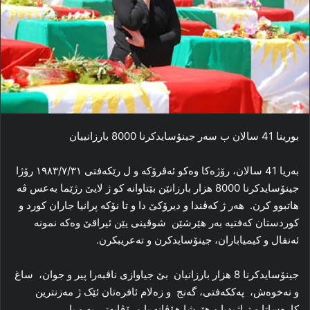
بورینا 41 سالان ب سەر جینۆسایدکرنا 8000 بارزانییان
بەریا 41 سالان، رۆژەکا وەکو ئەڤرۆکه و ل رێکەفتی ١٩٨٣/٧/٣١ رۆژا
جینۆسایدكرنا 8000 هزار بارزانێن بێتاوانە کو ژ لایێ رژێما بەعس ڤە
هاتبوو کرن. هەر ژ کەڤندا و دیرۆکێ دا و تا نۆکە پرانیا جاران کورد و
کوردستان کەفتیە بەر هێرشێن شوڤینی یێن ئیراقێ وەکە نمونە
ئەنفال و کیمیاباران، جینۆسایدکرن و تەعریبکرن.
جینۆسایدكرنا 8 هزار بارزانیان بێ جیاوازی ناڤبەرا پیر و جوان، ساغ
و نەخوەش، پەككەفتی، گەنج و زەلام ئافرەتان ئێک ژ مەزنترین
كارەساتا و تراژیدیا و هێرشا هۆڤانە یا مرۆڤایەتی یە و یا