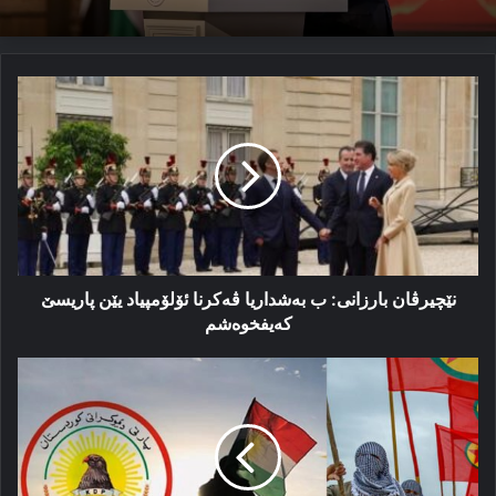
نێچیرڤان
بارزانی:
ب
به‌شداریا
ڤه‌کرنا
ئۆلۆمپیاد
یێن
پاریسێ
که‌یفخوه‌شم
نێچیرڤان بارزانی: ب به‌شداریا ڤه‌کرنا ئۆلۆمپیاد یێن پاریسێ
که‌یفخوه‌شم
پرسگرێک
نە
د
ناڤبەرا
پەدەکێ
و