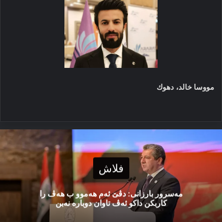
مووسا خالد، دهوك
فلاش
مەسرور بارزانی: دڤێ ئەم هەموو ب هەڤ را
کاربکن داکو ئەڤ تاوان دوبارە نەبن