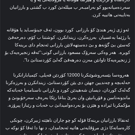
سەردەمیانەبوو كو بەرامبـەر ب میللەتێ كورد ب گشتی و بارزانیان
بەتایبەتی هاتییە کرن.
ئەو ژی ژبەر هندێ کۆ بارزانی كورد بوون، ‌ئەڤ جینۆسـاید یا ھۆڤانە
یا رژێما بەعسیان بەرزەکرن، زیندانکرن، کوشتنا ب کۆم، دەرحەقێ
کەسێن بێ گۆنەھ و بێ دەستھەلاتێن بارزانی ئەنجام دای برینەکا
کویرە. ھەر وەکی سەرۆک مسعود بارزانی گوتی:”ئەڤە زنجیرەیەک بۆ
ژ زنجیرەیەکا تاوانێن مەزن دەرھەقێ گەلێ کۆردستانێ دا”.
هەروەسا بێسەروشوێنکرنا 12000 کۆردێن فەیلی، کێمیابارانکرنا
حەلەبچە و چەندیین جهێن دی یێن کۆردستانێ، زیندانکرن و بەرزەکرنا
گەلەک کوردان، دیسان شەھیدێن کورد و بارزانی ناسنامەیا خەباتەکە
ماندونەناسن و قۆربانیێن وان بەرێ بناغا رێکا بەرەف سەرخۆبونێ و
مۆکمکرنا ئیرادە و ھێزن بۆ بەردەوامیدانێ ب خەبات و رێبازا پیرۆزە.
ئەنفالا بارزانیان برینەکا قۆلە کو چو جاران ناهێتە ژبیرکرن، چونکی
کارەساتەکا دژی مرۆڤایەتی هاتیە ئەنجامدان، د نها دا ئەڤا کۆ نوکە ب