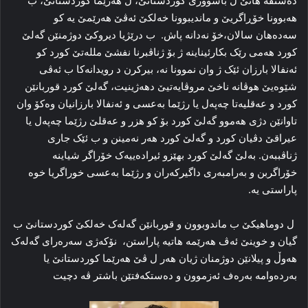
دەستڤه هاتێ ل باشوورێ کوردستانێ، ل هەرێما کوردستانێ، ب
هەبوونا خۆڕاگریێ و ماندیبوونا خەلکێ ئەڤێ ھەرێمێ یە کو
سەدەهان سالان،خۆ نەدانە پاش. ب درێژیا دیروکێ دوژمنێن گەلێ
کورد هەمی رێک بکارئیناینە ژ بۆ ژناڤبرنا نفشێ مللەتێ کورد کو
ئەنفالا بارزان ئێک ژ وان نموونا نە، بیرکرن د رویدانەکا ب ئەڤی
شێوەیێ هوڤانە ناخێ مروڤایەتیێ دهەژینیت، گەلێ کورد قوربانێن
کورد و عەقلیەتا چەپەل یا رژێما بەعسی و ئەنفالا بارزانیان وەکۆ وان
تاوانێن دژی هەموو گەلێ کورد بۆ کو هزر و عەقلێ رژێما چەپەل یا
عیراقێ دڤیان کورد و گەلێ کورد هەر نەمینن و ب ئێک جاری
ژناڤببەن. بەلێ گەلێ کورد بهێزو ئیرادەییەک خۆراگر شیاینە
خۆراگربن و بەرامبەری داگیرکەران و رژێما بەعسی خوراگریا خوە
پاراستی یە.
ل دوماهیکێ ب ماندوبوون و قوربانێن گەلەک خەلکێ کوردستانێ ب
گیان و خوینێ ئەڤ ھەرێمە هاتیە پاراستن، نۆکەژی سەرەرای گەلەک
ھەوڵ و پیلانێن دوژمنان ژیان هەر ل ڤێ هەرێما کوردستانێ یا
بەردەوامە بەرەف ئەزموون و دەستکەفتێن باشتر ڤە دچیت