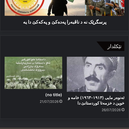
پەکەکێ
دا
یە
پرسگرێک نە د ناڤبەرا پەدەکێ و پەکەکێ دا یە
تێکلدار
(no title)
ئەنوەر مایی (١٩١٣-١٩٦٣) خامە و
21/07/2026
خوین د خزمەتا کوردستانێ دا
26/07/2026