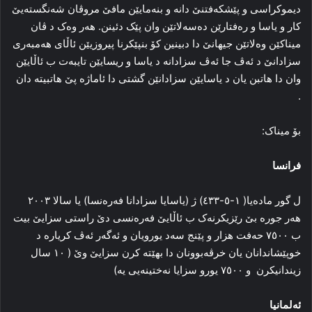
دیموکراسی و پێشکەفتنێ دانە و بنەمایێن مافێ مروڤان شەنگستەیێ
کار و یاسا و رەفتارێن دەسەلاتێن وان پێک دئینن. هەر وەک د ڤان
میناکێن وەلاتێن جیهانێ دا دبینین کۆ بنپێکرنا پیروزیێن ئاڵای هەمبەری
سزادانێ د ئەڤ جا ئەڤ سزادانە د یاسا و ریسایێن تایبەت ب ئاڵایێن
وان دا هاتبن یان د یاسایێن سزادانێن گشتی دا ئاماژە پێ هاتبیتە دان
.
بۆ میناک:
فرانسا
ل گور مادەیا( ١-٥-٤٣٣) ژ (یاسایا سزادانا فەرەنسا) یا سالا ٢٠٠٣
هەر جورە بێ رێزیکرنەک ب ئاڵایێ فەرەنسی دێ راستی سزایێ بیت
ب ٧٥٠٠ حەفت هزار و پێنج سەد یورویان و ئەگەر ئەڤ کریارە د
خوپێشاندانان یان خرڤەبوونان دا بهێتە کرن سزایێ وێ ( ١٠ سال
زیندانیکرن و ٧٥٠٠ یورو سزایا نەختینەیی یە)
ئەلمانیا