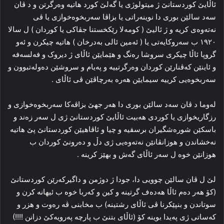
ئاڵایێ کوردستانێ ژ میتولوژی یا گەلێ کورد هاتیە وەرگرتن و د ڤان
سەد سالێن بوری دا نوینەراتی یا بزاڤا سەربخوەخوازی یا ڤی
نەتەوەی کریە و ژ ئالیێ ( کومەلا رێکخستنا جڤاکی یا کوردان ) ل سالا
١٩٢٠ ب سەروکایەتی یا ( ئەمین ئالی بەدرخان ) هاتیە چیکرن و ئەو
گروپا ئاڵا چیکری سروشا رەنگ و هێمایێن ئاڵای ژ دیروک و فەلسەفە
و ئاینێن کەڤنارێن کوردان وەرگرتییە و پەیام و سروشێن دەولەتبوون و
سەربخوەیی کرییە سیمایێن هەرە بەرچاڤێن ڤی ئاڵای .
لەوما د ڤان سەد سالێن بوری دا هەر جهێ بزاڤەکا سەربخوەخوازی و
رزگاریخوازی یا کوردی هەبیت ئاڵایێ کوردستانێ ژی ل سەر زەند و
باسکێن شورەشگیران برسقیە و چیا و ئاڤاهیێن کوردستانێ پێ هاتیە
نەخشاندن و هوزانڤانێن نەتەوەیی ژی دڵ و دەرونێ کوردان ب
هوزانێن خوە ل سەر ئاڵای گەش و بهێز کرینە .
لێ ل ڤان سالێن چوویی دا، جودا ژ دوژمن و داگیرکەرێن کوردستانێ
(کۆ هەر دەم ئاڵا هەدەف گرتینە و کین و کەربا خوە ب ئیهانە کرن و
سوتاندن و بنپێکرنا ڤی ئاڵای رشتینە) ب مخابنی ڤە رەوت و هزر و
کەساتی ژی پەیدا بوینە کۆ (ئاڵای بتنێ ب پارچە پەرویەکێ دزانن !!!!)