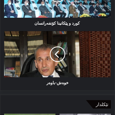
کورد و پێکانینا کۆنفه‌رانسان
خوەش-
باوەر
خوەش-باوەر
تێکلدار