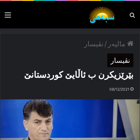
پەیدا بکە
nu
مالپەر
/
نڤیسار
نڤیسار
بێرێزیکرن ب ئاڵایێ کوردستانێ
08/12/2021