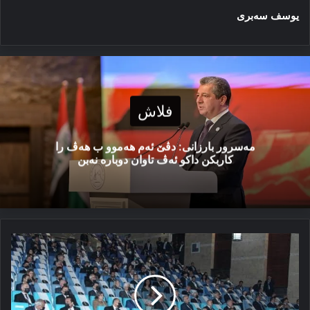
یوسف سەبری
فلاش
مەسرور بارزانی: دڤێ ئەم هەموو ب هەڤ را
کاربکن داکو ئەڤ تاوان دوبارە نەبن
کورد
و
پێکانینا
کۆنفه‌رانسان