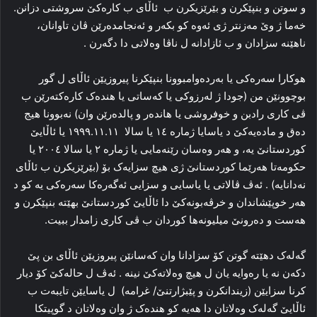
و سوتن و بنپێکرن و بێرێزیکرن ب ئاڵای ب کارەکێ سروشتی دزانن.
خەما ژ وێ مەزنتر ژی ئەوە کو بکەر و ئەنجامدەرێن ڤان تاوانان،
ناهێنە سزادان و ب ئازادانە ل ناڤا وەلاتی دا دگەرن .
هوکارا سەرەکی یا بەردەوامبوونا بنپێکرنا پیروزیێن ئاڵای ل گور
بوچوونێن من (جودا ژ لەرزوکی یا کەساتی یا هندەک کارەکتەرێن ب
ڤی کاری رادبن و خوفروشی یا هاندەر و پالدەرێن وان) نەبوونا هیج
دەق و مادەیەکێ د یاسایا ژمارە ١٤ یا سالا ١٩٩٩.١١.١١ یا ئاڵایێ
کوردستانێ یە، و هەر وەسان رێنەمایی یا ژمارە ٢ یا سالا ٢٠٠٤ یا
حکومەتا هەرێما کوردستانێ ژی هیچ سزایەک بۆ (بێرێزیکرن ب ئاڵای
نەدانایە) . ئەڤ ڤالاتی یا یاسایی و سزایی ئەگەرەکا سەرەکی یە کو د
هەر خوپێشاندان و خرڤەبونەکێ دا ئاڵایێ کوردستانێ بهێتە بنپێکرن و
هەست و دەرونێ میلیونەها کوردان ب ڤی کاری زامدار ببیت.
گەلەک دهێتە گوتن کۆ سزادانا وان کەسانێن پیروزیێن ئاڵای بن پێ
دکەن نە یا رەوایە یان ل هیچ وەلاتەکێ نینە . ئەڤ ل حالەکێ کۆ دیار
کرنا سزایێن (زیندانکرن و پێبژارتنێ/ غرامە) ل یاسایێن تایبەت ب
ئاڵایێ گەلەک وەلاتان دا هەیە کو هندەک ژ وان وەلاتان د گوپیتکا