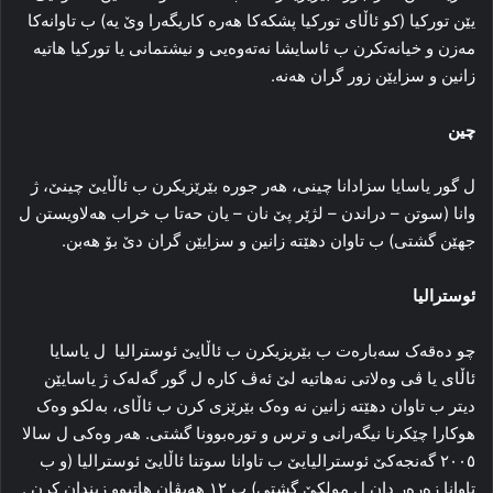
یێن تورکیا (کو ئاڵای تورکیا پشکەکا هەرە کاریگەرا وێ یە) ب تاوانەکا
مەزن و خیانەتکرن ب ئاسایشا نەتەوەیی و نیشتمانی یا تورکیا هاتیە
زانین و سزایێن زور گران هەنە.
چين
ل گور یاسایا سزادانا چینی، هەر جورە بێرێزیکرن ب ئاڵایێ چینێ، ژ
وانا (سوتن – دراندن – لژێر پێ نان – یان حەتا ب خراب هەلاویستن ل
جهێن گشتی) ب تاوان دهێتە زانین و سزایێن گران دێ بۆ هەبن.
ئوسترالیا
چو دەقەک سەبارەت ب بێریزیکرن ب ئاڵایێ ئوسترالیا ل یاسایا
ئاڵای یا ڤی وەلاتی نەهاتیە لێ ئەڤ کارە ل گور گەلەک ژ یاسایێن
دیتر ب تاوان دهێتە زانین نە وەک بێرێزی کرن ب ئاڵای، بەلکو وەک
هوکارا چێکرنا نیگەرانی و ترس و تورەبوونا گشتی. هەر وەکی ل سالا
٢٠٠٥ گەنجەکێ ئوسترالیایێ ب تاوانا سوتنا ئاڵایێ ئوسترالیا (و ب
تاوانا زەرەر دان ل مولکێ گشتی) ب ١٢ هەیڤان هاتبوو زیندان کرن .