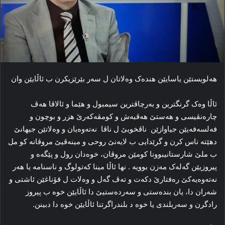
هەلویستێن یاسایێن هندەک وەلاتان ل سەر بێرێزیکرن ب ئاڵایێن وان
ئاڵا وەک گرنگترین و بەرچاڤترین سیمبول و هێما و ئالاڤا هەڤ
چارەنڤیسی و هەستێ هەڤبەش و کومڤەکەرێ هزر و بوچون و
فەلسەفەیێن جیاوازێن ناڤخویێ ل ناڤا نەتەوەیان و وەلاتێن جیهانێ
دهێتە ناس کرن و گرێدایی ب لایەنێ روحی و مینەڤیێ مروڤانە کو مل
ب ملێ شارستانیبوونا کومێن مروڤان، خوەدان رول و پێگەه و
پیروزیێن گەلەک مەزن بوویە . نها ئاڵا مینا کەتولوگ و ناسنامە یا هەر
نەتەوەیەکێ رەفتارێ دکەت و تەڤ گەل و وەلات ل قۆناغێن ئاشتی و
شەران دا، یان بندەستی و سەردەستیێ دا ئاڵایێن خوە ب پیروز
رادگرن و سەربلندی یا خوە د بلندراگرتنا ئاڵایێن خوە دا دبینن.