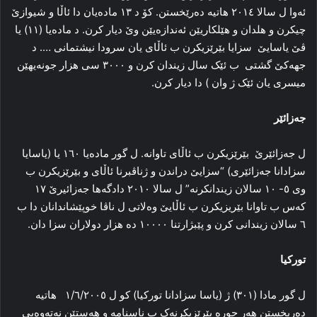
ئەوا ل سالا ٢٠١٤ هاتیە دەرێخستن. کۆ د ١٣ مادەیان دا ئاڵا و شیوازێ
چیکرن و هلدان و هێلکاریێن ئەندازەیێن وێ دیار کرن. د مادەیا (١١) یا
ڤێ یاسایێ سزایا بێرێزیکرن ب ئاڵای یان سرودا نیشتمانی …. د
جهەکێ گشتی ب ئێک سال زیندان کرن و ٣٠٠٠ سی هزار جونەیهێن
میسری یان ئێک ژ وان ) دا دیار کرن.
جەزائێر
ل جەزائێرێ بێرێزیکرن ب ئاڵای تاوانە. ل گور مادەیا ١٦٠ یا (یاسایا
سزادانا جەزائێری) “سزایێ دراندن و ژناڤبرنا ئاڵای و بێرێزیکرن ب
وی ٥- ١٠ سالان زیندانکرنە” ل سالا ٢٠١٠ دادگەها جەزائیرێ ١٧
کەس ب تاوانا بێریزیکرن ب ئاڵایێ وەلاتی ل ناڤا خوپێشاندانان دا ب
٦ سالان زیندانی کرن و پێبژارتنا ١٠٠٠٠ دە هزار دولاران سزا دان.
تورکیا
ل گور مادا (٣٠١) ژ (یاسا سزادانا تورکیا) کو ل ١/٦/٢٠٠٥ هاتیە
دەریخستن هەر جورە بێرێزیکرنەک ب ناسنامە و هەستێن نەتەوەیی