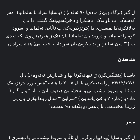
ل گور (برگا دویێ ژ مادەیا ٩٠ ئەلف) ژ (یاسایا سزادانا ئەلمانیا) “هەر
کەسەکێ ب ئاوایەکێ ئاشکرا و د خرڤەبوونەکا گشتی دا یان
بەلاڤکرنەکا نڤیساری دا (بێرێزیکرنەکێ ب ئاڵایێ ئەلمانیا و سرودا
کومارا ئەلمانیا و درویشمێ ئەلمانیا یان ئێک ژ هەرێمێن وێ بکەت دێ
ب ( ٣ سێ سالێن زیندانیکرنێ یان سزادانا نەختینەیی) هێتە سزادان.
هندستان
یاسایا (پێشگیریکرن ژ ئیهانەکرنا بها و شانازیێن نەتەوەی) ، ل
٢٣/١٢/١٩٧١ و راستڤەکری یا ل ٢٠٠٥ دا هاتیە “هەر جورە بێرێزییەک
ب ئاڵا و سرودا نیشتمانی و نەخشەیێ هندوستانێ تاوانە” و ل گور (
مادەیا ژمارە ٢ یا ڤێ یاسایێ ) “سزایێ ٣ سال زیندانیکرن یان پێ
ژارتنا نەختینەیی یان هەر دو پێکڤە دێ هەبیت”
مسر
ل گور یاسایا (پێدڤییا رێزگرتن ل ئاڵا و سرودا نیشتمانی یا مێسرێ )