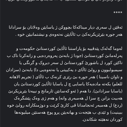
****
ئەڤێن ل سەری دیار میناکەکا بچووکن ژ یاسایێن وەلاتان بۆ سزادانا
هەر جورە بێرێزیکرنەکێ ب ئاڵایێن نەتەوەی و نیشتمانیێن خوە .
لەوما گەلەک پێدڤییە بۆ پاراستنا ئاڵایێ کوردستانێ حکومەت و
پەرلەمانێ کوردستانێ (جودا ژ بابەتێ پەروەردەیی و زانەکرنا تاک ب
تاکێن کورد ل باشورێ کوردستانێ ل سەر دیروک و گرنگی یا
سیمبولبوون و رولێ ئاڵای د یەکییتی یا نەتەوەیی دا) بابەتێ (سزادان
و تاوان ناسینا ) هەر جورە بێ رێزی کرنەک ب ئاڵای ( تجریم الاهانە
للعلم) بکەتە مادەیەکا یاسایی چ ل یاسایا ئاڵایێ کوردستانێ یان
(یاسایا سزادانێ). دا هەم ( ئەو کەسانێن ئارمانج و نییەتا بێریزیکرنێ
هەبیت بزانن چ سزا ل هەمبەری وانە) و هەم ژی وەک پێشگرەک
(ردع) ل هەمبەر ئەنجامدانا ڤی کارێ کرێت و دوژمنکارانە رولێ خوە
ببینیت) و ئێدی ب هێجەت و بهانەیێن پرو پوچ هەستێن میلیونەها
کوردان نەهێتە شکاندن.