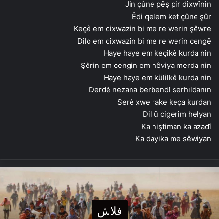
Jin çûne pêş pir dixwînin
Êdi qelem ket çûne şûr
Keçê em dixwazin bi me re werin şêwre
Dilo em dixwazin bi me re werin cengê
Haye haye em keçikê kurda nin
Şêrin em cengin em hêviya merda nin
Haye haye em külilkê kurda nin
Derdê nezana berbendi serhıldanın
Serê xwe rake keça kurdan
Dil û cigerim helyan
Ka niştiman ka azadî
Ka dayika me sêwiyan
فلاش