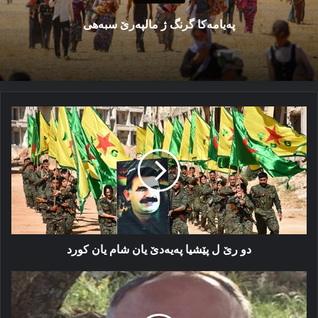
پەیامەكا گرنگ ژ مالپەرێ سبەهی
دو
رێ
ل
پێشیا
پەیەدێ
یان
شام
یان
كورد
دو رێ ل پێشیا پەیەدێ یان شام یان كورد
ئەركا
باكوریان
ل