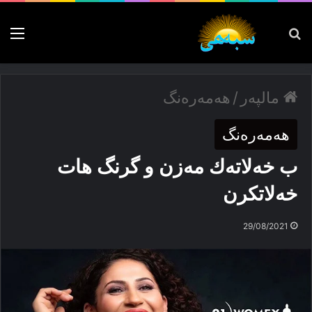
پەیدا بکە
nu
مالپەر
/
ھەمەرەنگ
ھەمەرەنگ
ب خەلاتەك مەزن و گرنگ ھات
خەلاتكرن
29/08/2021