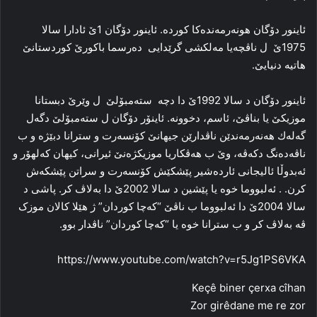
ئاینور دۆگان هونه‌رمه‌نده‌کا‌ کورده‌. ئاینور دۆگان 1ێ ئادارا سالا
1975ێ ل ناڤچه‌یا مه‌لکشی گرێدایی ده‌رسما باکورێ کوردستانێ
هاتیه‌ دنیایێ.
ئاینور دۆگان د سالا 1992ێ دا دچە سته‌مبۆلێ ل وێرێ دبستانا
موزیکێ یا بناڤێ، ئاسم، دخوونە. ئاینۆر دۆگان ل ستەمبۆلێ دگەل
گەلەك ھەنەرمەندێن ناڤدارێن جیھانێ كۆنسەرت و سترانا دبێژە و ب
ناڤەدەنگ دكەڤە، وێ ب هه‌ڤکاریا موزیکژه‌نێ‌ ئیرانی، کیهان که‌لهۆر و
ئه‌بدوڵا ئالیجانی ئارده‌شیر پێشکێش كۆنسەرت و سراتن پێشكەش
كرن. ‌. ئەلبووما خوه‌ یا پێشین د سالا 2002ێ دا به‌لاڤ کر. پاشی د
سالا 2004ێ دا ئەلبووما ب ناڤێ “که‌چا کوردان” ژ هێلا کالان موزک
ڤه‌ به‌لاڤ کر و ب سترانا خوه‌ یا “که‌چا کوردان” ناڤدار بوو.
https://www.youtube.com/watch?v=r5Jg1PS6VKA
Keçê biner çerxa cîhan
Zor girêdane me re zor