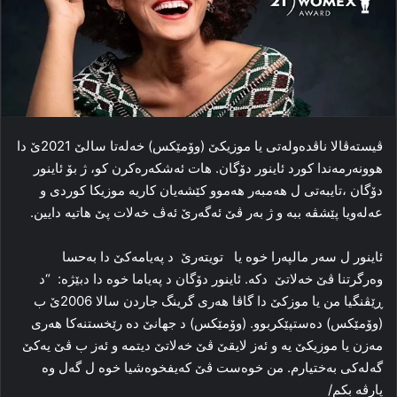
ڤیستەڤالا ناڤده‌وله‌تی یا موزیکێ (وۆمێكس) خه‌له‌تا سالێ 2021ێ دا
هوونه‌رمه‌ندا کورد ئاینور دۆگان. هات ئه‌شکه‌ره‌کرن کو، ژ بۆ ئاینور
دۆگان ،تایبه‌تی ل هەمبه‌ر هه‌موو کێشه‌یان کاریه‌ موزیکا کوردی و
عەله‌ویا پێشڤه‌ ببه‌ و ژ بەر ڤێ ئەگەرێ ئه‌ڤ خه‌لات پێ هاتیه‌ دایین.
ئاینور ل سه‌ر مالپەرا خوە یا تویته‌رێ د پەیامەكێ دا بەحسا
وه‌رگرتنا ڤێ خه‌لاتێ دكە. ئاینور دۆگان د پەیاما خوە دا دبێژه‌: “د
ڕێڤنگیا من یا موزکێ دا گاڤا هه‌ری گرینگ جاردن سالا 2006ێ ب
(وۆمێكس) ده‌ستپێکربوو. (وۆمێكس) د جهانێ ده‌ رێخستنەكا هه‌ری
مه‌زن یا موزیکێ یه‌ و ئه‌ز لایقێ ڤێ خه‌لاتێ دیتمه‌ و ئه‌ز ب ڤێ یه‌کێ
گه‌له‌کی به‌ختیارم. من خوه‌ست ڤێ که‌یفخوه‌شیا خوه‌ ل گه‌ل وه‌
پارڤە بكم/