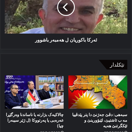
ھەمبەر
باشوور
ئەركا باكوریان ل ھەمبەر باشوور
تێکلدار
سبەهی: دڤێ جەژنێ دا پتر پێدڤییا
چالاکیەک بژارتە یا ناساندنا وەرگێڕا
مە ب ئاشتیێ، لێبۆورینێ و
عەرەبی یا پەرتووکا (ل ژێر سیبەرا
ئێكگرتنێ هەیە
چیا)