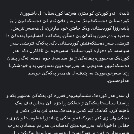
تایبه‌تی ئه‌و کوردێن کو دبێژن هه‌رێما کوردستانێ ل باشوورێ
کوردستانێ ده‌ستکه‌فتیه‌ک مه‌زنه‌ و دڤێ ئه‌م ڤێ ده‌ستکه‌فتیێ ژ بۆ
پاشه‌رۆژا کوردستانێ وه‌ک چاڤێن خوه‌ بپارێزن، ل هەمبه‌ر ئێریش،
ته‌هدید و ده‌ره‌وێن پەکەکێ بێ ده‌نگن. پەکەکە د که‌سایه‌تیا پەدەکێ دا‌
ئێریشی سەر ده‌ستکه‌فتیێن کوردستانی دکه‌. پەکەکە ئێریشی سەر
سیاسه‌تا کو دخوازه‌ کوردستانه‌ک سه‌ربخوه‌ بێ ئاڤاکرن دکه‌. هه‌ر
کورده‌ک مه‌جبووره‌ پیڤانه‌کێ ژ بۆ سیاسه‌تا خوه‌ ده‌ینە. ئه‌گه‌ر پیڤان
ده‌ستکه‌فتیێن نه‌ته‌وەیی به‌، به‌رژه‌وه‌ندیێن نه‌ته‌وەیی به‌ و خوه‌شکرنا
ڕێیا سه‌رخوه‌بوونێ به‌، پێدڤیە ل هەمبه‌ر پەکەکێ خوه‌دی
هه‌لوه‌ستبن.
ل سه‌ر هه‌ر کورده‌ک نشتمانپه‌روه‌ر فه‌رزه‌ کو، پەکەکێ ته‌شهیر بکه‌ و
ڕاستیا سیاسه‌تا پەکەکێ ژ خه‌لکێ ڕا‌ بێژه‌. لێ مخابن ئه‌ڤ یه‌ک
ناھێتە کرن. گه‌له‌ک کێم که‌س و هنده‌ک مه‌دیا ڤێ یه‌کێ دکەن‌ و
ده‌نگێ وان ژی کێم ده‌ردکه‌ڤه‌ و به‌لکی چ باندۆرا هه‌لوه‌ستا وان ژی د
جڤاتێ دا خویا نابە. به‌رژه‌وه‌ندیێن که‌سایه‌تی هه‌ر تم ئینسانان به‌ر ب
شه‌رمه‌زاریێ ڤه‌ دبه‌. هه‌رکه‌سێ ل هەمبه‌ر سیاسه‌تا پەکەکێ یا ل