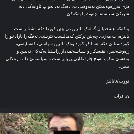
دژی به‌رژه‌وه‌ندیێن نه‌ته‌وەیی بێ ده‌نگ به‌، ئه‌و ب ئاوایه‌کی دبه‌
شریکێ سیاسه‌تا چه‌وت یا پەکەکێ.
پەکەکە بێبه‌ختیا ل گه‌له‌ک ئالیێن دن یێێن کوردا دکه‌. تشتا ڕاست
نابێژه‌، ب مه‌ژیێ چه‌پێن ترکێن که‌مالیست ئێریشێ ته‌ڤگه‌را ئازادخوازا
کوردستانێ دکه‌. هه‌تا کو کورد وه‌ک ئالیێن سیاسی، که‌سایه‌تی،
ڕه‌وشه‌نبیر ، نڤیسکار و سیاسه‌تمه‌دار ڕاستیا پەکەکێ نه‌بینن و
به‌هسێ نه‌کن، ئه‌وچ جارا نکارن ڕێیا ڕاست د سیاسه‌تێ دا‌ ب زه‌لالی
ببینن.
نووچه‌/ئانالیز
ن. فرات