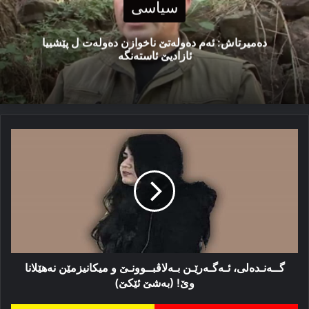
سیاسی
دەمیرتاش: ئەم دەولەتێ ناخوازن دەولەت ل پێشییا
ئازادیێ ئاستەنگە
گــەنـدەلی،
ئـەگـەرێـن
بـەلاڤبــوونـێ
و
میکانیزمێن
نەهێلانا
وێ!
(بەشێ
ئێکێ)
گــەنـدەلی، ئـەگـەرێـن بـەلاڤبــوونـێ و میکانیزمێن نەهێلانا
وێ! (بەشێ ئێکێ)