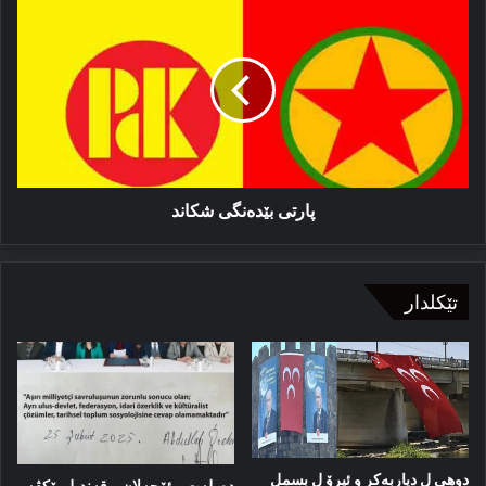
پارتی
بێدەنگی
شكاند
پارتی بێدەنگی شكاند
تێکلدار
دوهی ل دیاربەکر و ئیرۆ ل بسمل
دەولەت و ئۆجەلان و قەندیل پێکڤە