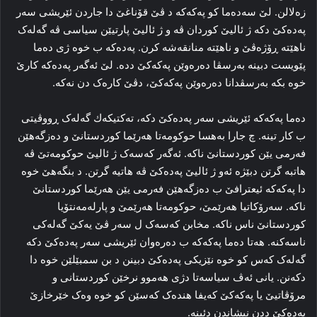
زەلالن‌. لێ سه‌ده‌ما کو پەکەکە د ڤێ قۆناغێ دا‌ جاردن ئێریشی سەر
پەدەکێ دکه‌ ژ ئالیێ کوردان ڤه‌ و ژ ئالیێ پارتیێن سیاسی ڤه‌ گه‌له‌ک
ناھێتە ڕۆژه‌ڤێ و ناھێتە منانقەشە كرن. پەدەکە ب خوه‌ ژی ده‌ما
پێویست دبینه‌ به‌رسڤا ده‌ره‌وێن پەکەکێ دده‌. لێ ئه‌گه‌ر پەدەکە کارێ
خوه‌ بکه‌ به‌رسڤدانا ده‌ره‌وێن پەکەکێ، دڤێ کاره‌ک دن نه‌که‌.
ده‌ما پەکەکە ئێریشی سەر پەدەکێ دکه‌، ته‌کتیکه‌ك گه‌له‌ک ڕووڤیتی
ب کار تینه‌. چ جارا به‌هسا حوکومه‌تا هه‌رێما کوردستانێ و ده‌زگه‌هێن
فه‌رمی یێن کوردستانێ ناکه‌. ئه‌گه‌ر که‌سه‌ک ژ ئالیێ حوکومه‌تێ ڤه‌
هاتبه‌ گرتن دبێژه‌ ئه‌و ژ ئالیێ پەدەکێ ڤه‌ هاتیه‌ گرتن. د بنگه‌هێ خوه‌
دا پەکەکە ئیعترافێ ب ده‌زگه‌هێن فه‌رمی یێن هه‌رێما کوردستانێ
ناکه‌. سه‌رۆکاتیا هه‌رێمێ، حوکومه‌تا هه‌رێمێ و پارله‌مه‌نتۆیا
کوردستانێ ناس ناکه‌. مخابن که‌سه‌ک ل سه‌ر ڤێ یه‌کێ گه‌له‌کی
ناسه‌کنه‌. هه‌تا ده‌ما پەکەکە ب ده‌ره‌وان ئێریشی سەر پەدەکێ دکه‌
گه‌له‌ک که‌س کو خوه‌ نێزیکی پەدەکێ دبینن د بن سمبێلێن خوه‌ دا
دکه‌نن. یانی ئه‌ڤ سیاسه‌تا دژی هه‌موو نرخێن کوردستانی و
مرۆڤاتیێ یا پەکەکێ که‌یفا هنده‌ک که‌سێن کو خوه‌ وه‌ک خێرخازێ
پەدەکێ ددن نیشاندن دئینە‌.