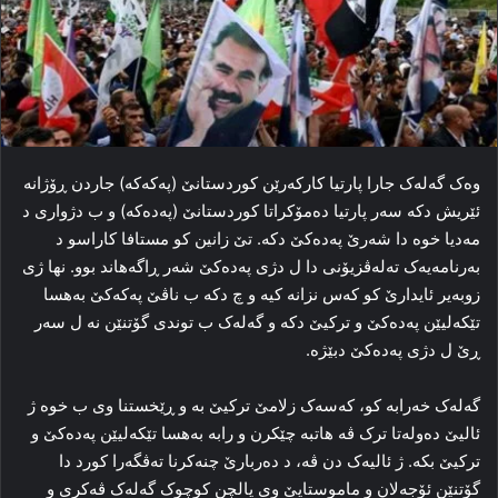
وه‌ک گه‌له‌ک جارا پارتیا كاركەرێن كوردستانێ (پەكەكە) جاردن ڕۆژانه‌
ئێریش دكە سه‌ر پارتیا دەمۆكراتا كوردستانێ (پەدەکە) و ب دژواری د
مه‌دیا خوه‌ دا‌ شه‌رێ پەدەکێ دکه‌. تێ زانین کو مستافا کاراسو د
به‌رنامه‌یه‌ک ته‌له‌ڤزیۆنی دا‌ ل دژی پەدەکێ شه‌ر ڕاگەهاند بوو. نها ژی
زوبه‌یر ئایدارێ کو که‌س نزانە کیه‌ و چ دکه‌ ب ناڤێ پەکەکێ به‌هسا
تێكەلیێن پەدەکێ و ترکیێ دکه‌ و گه‌له‌ک ب توندی گۆتنێن نه‌ ل سه‌ر
ڕێ ل دژی پەدەکێ دبێژه.
گه‌له‌ک خه‌رابه‌ کو، که‌سه‌ک زلامێ ترکیێ بە‌ و ڕێخستنا وی ب خوه‌ ژ
ئالیێ ده‌وله‌تا ترک ڤه‌ هاتبە چێکرن و رابە به‌هسا تێكەلیێن پەدەکێ و
ترکیێ‌ بکه‌. ژ ئالیه‌ک دن ڤه‌، د ده‌ربارێ چنەكرنا ته‌ڤگه‌را کورد دا‌
گۆتنێن ئۆجەلان و ماموستایێ وی یالچن کوچوک گه‌له‌ک ڤەكری و