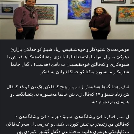
هونه‌رمه‌ندێ شێوه‌کار و خوه‌شنڤیس, زیاد شینۆ کو خەلكێ باژارێ
دھوكێ یە و ل به‌رلینا پایته‌ختا ئالمانیا دژی، پێشانگه‌هه‌کا هه‌ڤبه‌ش یا
شێوه‌کاری و که‌ڤالێن خوه‌نڤیسینێ ب ناڤێ (هه‌ست) د گه‌ل خانما
شێوه‌کار مه‌نسوره‌ یه‌کتا کو خه‌لکا ئیرانێ یه‌ ڤه‌کر.
ئەڤ پێشانگه‌ھا ھەڤبەش ژ سیھ و پێنچ که‌ڤالان پێک تێ كو ۱۸ که‌ڤال
یێن زیاد شینۆ و ۱۷ که‌ڤال ژی یێن خانما مه‌نسوره‌ نە. پێشانگه‌ھ دو
هه‌یڤان به‌رده‌وام دبه‌.
ل سەر ڤەكرنا ڤێ پێشانگەھێ، شینۆ دبێژە: د ڤێ پێشانگه‌هێ دا
که‌ڤالێن من زێده‌تر ب تیپێن کوردی لاتینی و عه‌ره‌بی ل سه‌ر که‌ڤالان
ب ئاوایه‌کی هونه‌ری هاتینە نەخشاندن دگەل گۆتنێن کوردی یێن