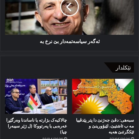
نرخ
بە
ئەگەر سیاسەتمەدار بێ نرخ بە
تێکلدار
سبەهی: دڤێ جەژنێ دا پتر پێدڤییا
چالاکیەک بژارتە یا ناساندنا وەرگێڕا
مە ب ئاشتیێ، لێبۆورینێ و
عەرەبی یا پەرتووکا (ل ژێر سیبەرا
ئێكگرتنێ هەیە
چیا)