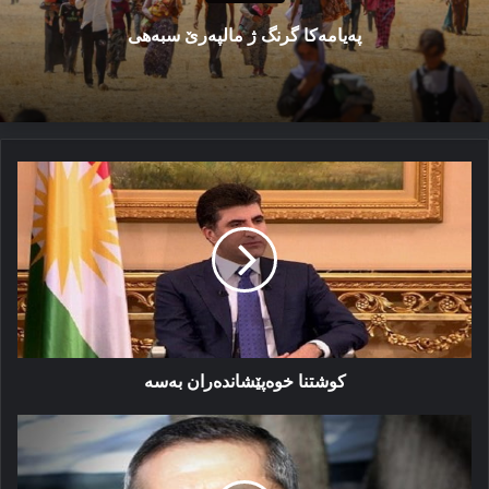
پەیامەكا گرنگ ژ مالپەرێ سبەهی
كوشتنا
خوەپێشاندەران
بەسە
كوشتنا خوەپێشاندەران بەسە
ئەگەر
سیاسەتمەدار
بێ