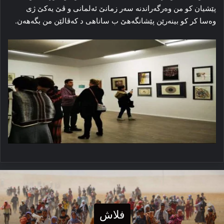
پێشیان كو من وەرگەراندنە سەر زمانێ ئەلمانی و ڤێ یەكێ ژی
وەسا كر كو بینه‌رێن پێشانگه‌هێ ب ساناھی د که‌ڤالێن من بگەھەن.
فلاش