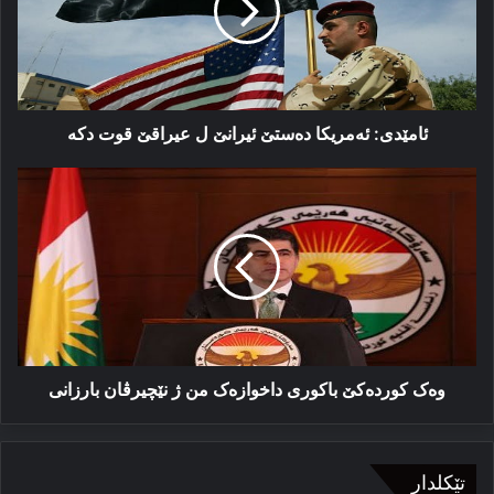
ل
عیراقێ
قوت
دکە
ئامێدی: ئەمریکا دەستێ ئیرانێ ل عیراقێ قوت دکە
وه‌ک
کورده‌کێ
باکوری
داخوازه‌ک
من
ژ
نێچیرڤان
بارزانی
وه‌ک کورده‌کێ باکوری داخوازه‌ک من ژ نێچیرڤان بارزانی
تێکلدار