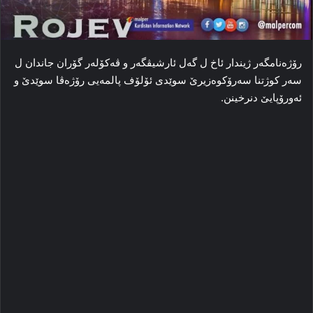
رۆژەنامگەر ژیندار ئاخ ل گەل ئارشیڤگەر و ڤەکۆلەر گۆران جاندان ل
سەر کوژتنا سەرۆکوەزیرێ سوێدی ئۆلۆف پالمەیی رۆژەڤا سوێدێ و
ئەورۆپایێ دنرخینن.