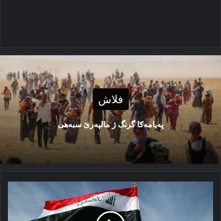
فلاش
پەیامەكا گرنگ ژ مالپەرێ سبەهی
ئامێدی:
ئەمریکا
دەستێ
ئیرانێ