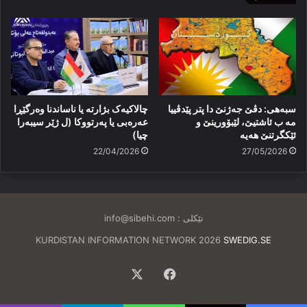
سبەهی: دڤێ جەژنێ دا پتر پێدڤییا
چالاکیەک بژارتە یا ناساندنا وەرگێڕا
مە ب ئاشتیێ، لێبۆورینێ و
عەرەبی یا پەرتووکا (ل ژێر سیبەرا
ئێكگرتنێ هەیە
چیا)
22/04/2026
27/05/2026
تێکلی :
info@sibehi.com
KURDISTAN INFORMATION NETWORK 2026
SWEDIG.SE
Facebook
X