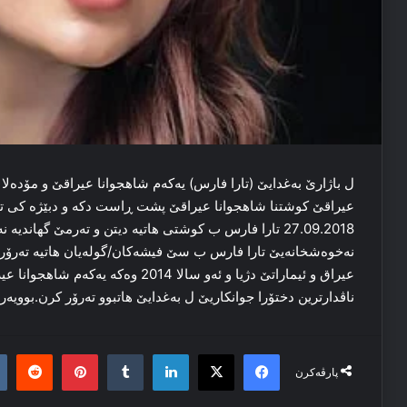
ل باژارێ به‌غدایێ (تارا فارس) یه‌که‌م شاهجوانا عیراقێ و مۆده‌لا 
عیراقێ کوشتنا شاهجوانا عیراقێ پشت ڕاست دکه‌ و دبێژه‌ کی ت
27.09.2018 تارا فارس ب کوشتی هاتیه‌ دیتن و ته‌رمێ گهاندیه
عیراق و ئیماراتێ دژیا و ئه‌و سالا 2014 و
ناڤدارترین دختۆرا جوانکاریێ ل به‌غدایێ هاتبوو ته‌رۆر کرن.بوویەرا
it
nterest
Tumblr
LinkedIn
Facebook
X
پارڤەکرن