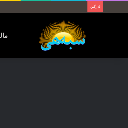
لەزگین
مال