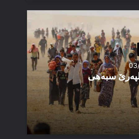
03
الپەرێ سبەهی