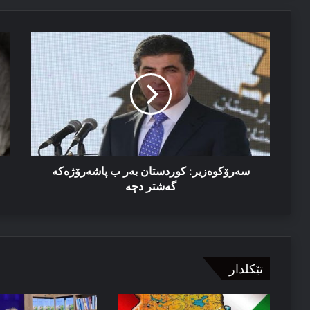
08/07/2026
سەرۆكوەزیر:
دڤ
پەیاما پیرۆزباهییێ بۆ سەرۆکێ هەرێما کوردستانێ
كوردستان
گە
بەر
ب
ب
دە
پاشەرۆژەكە
خو
گەشتر
پا
دچە
دە
خە
بك
سەرۆكوەزیر: كوردستان بەر ب پاشەرۆژەكە
گەشتر دچە
تێکلدار