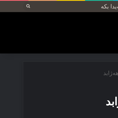
پەیدا
بکە
ەژابد
بد