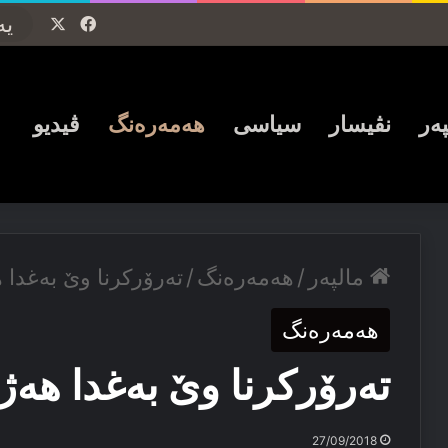
Facebook
X
پەر
نڤیسار
سیاسی
ھەمەرەنگ
ڤیدیو
مالپەر
/
ھەمەرەنگ
/
تەرۆركرنا وێ بەغدا ھ
ھەمەرەنگ
تەرۆركرنا وێ بەغدا ھەژا
27/09/2018