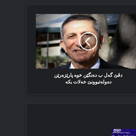
ێ
ل
نگێن
ە
رێزەرێن
ولەتبوونێ
لات
ە
دڤێ گەل ب دەنگێن خوە پارێزەرێن
دەولەتبوونێ خەلات بكە