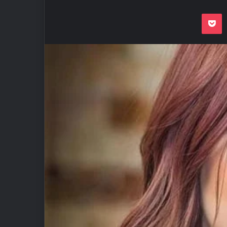
Odnoklassnik
Pocket
VKon