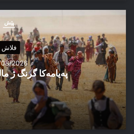
پێش
فلاش
/08/2026
پەیامەكا گرنگ ژ م
03/08/2026
پەیامەكا گرنگ ژ مالپەرێ سبەهی