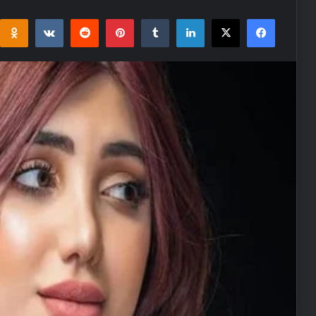
i
takte
Reddit
Pinterest
Tumblr
LinkedIn
Facebook
X